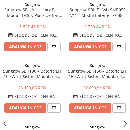
Sungrow
Sungrow
Sungrow SBH Accessory Pack
Sungrow SBH 5 kWh SMR050
– Modul BMS & Placă de Bază
V11 – Modul Baterie LFP 48V
pentru Sistemele de Baterii
Expandabil | Compatibil SH-
SBH
RS/RT
3.527,43 RON
9.790,84 RON
STOC DEPOZIT CENTRAL
STOC DEPOZIT CENTRAL
ADAUGA IN COS
ADAUGA IN COS
Sungrow
Sungrow
Sungrow SBH100 – Baterie LFP
Sungrow SBH150 – Baterie LFP
10 kWh | Sistem Modular 48V
15 kWh | Sistem Modular 48V
cu BMS Integrat
cu BMS Integrat
23.109,05 RON
32.899,94 RON
STOC DEPOZIT CENTRAL
STOC DEPOZIT CENTRAL
ADAUGA IN COS
ADAUGA IN COS
Sungrow
Sungrow