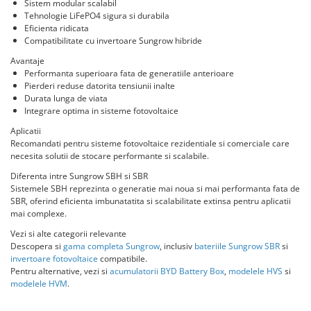
Invertoare Hibrid Sungrow
Sistem modular scalabil
Aplica LED
Cabluri aluminiu coaxial
Cutie ABS modulara
Intrerupatoare automate
HV
Tehnologie LiFePO4 sigura si durabila
Invertoare on-grid Sungrow
bransament
Corpuri solare
Eficienta ridicata
Doze
US
AFDD
Statii de reincarcare Sungrow
Compatibilitate cu invertoare Sungrow hibride
Cabluri aluminiu nearmat
Corpuri solare decorative
SMA
Doze aparat
Intrerupatoare automate de putere
Victron Energy
Cabluri aluminiu tip Enel
Avantaje
Iluminat festiv
Jgheaburi
Intrerupatoare automate
Sungrow
Performanta superioara fata de generatiile anterioare
MPPT
Cabluri aluminiu torsadat/aerian
diferentiale
Pierderi reduse datorita tensiunii inalte
Instalatii sarbatori
Jgheab metalic perforat
Accesorii Victron
SBH
Cabluri energie joasa tensiune -
Durata lunga de viata
Intrerupatoare automate modulare
Lanterne
Jgheab tip sarma
cupru
Integrare optima in sisteme fotovoltaice
Acumulatori Victron
SBR battery
Separator sarcina
Tablou metalic
Stalpi de iluminat
Invertor Hibrid - Off Grid
SBS
Aplicatii
Cabluri cupru armat
Relee
Recomandati pentru sisteme fotovoltaice rezidentiale si comerciale care
Statii de reincarcare Victron
Accesorii stocare
Tablou organizare santier echipat
Cabluri cupru coaxial bransament
necesita solutii de stocare performante si scalabile.
Releu monitorizare tensiune
Cabluri cupru flexibil
Tablou organizare santier necablat
Diferenta intre Sungrow SBH si SBR
Separator fuzibil
Cabluri cupru nearmat
Sistemele SBH reprezinta o generatie mai noua si mai performanta fata de
Tub flexibil
Separator fuzibil aplicatii
SBR, oferind eficienta imbunatatita si scalabilitate extinsa pentru aplicatii
Cabluri cupru rezistente la foc
fotovoltaice
Tub flexibil dublu perete (corugata)
mai complexe.
Cabluri flexibile
Sigurante fuzibile
Tub flexibil metalic
Vezi si alte categorii relevante
Cabluri flexibile plate
Descopera si
gama completa Sungrow
, inclusiv
bateriile Sungrow SBR
si
invertoare fotovoltaice
compatibile.
Cabluri medie tensiune
Pentru alternative, vezi si
acumulatorii BYD Battery Box
,
modelele HVS
si
Cabluri medie tensiune aluminiu
modelele HVM
.
Cabluri optice