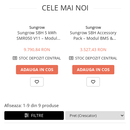
Cabluri semnalizare si control
CELE MAI NOI
Cabluri speciale
Conductori flexibili cupru
Sungrow
Sungrow
Conductori rigizi
Sungrow SBH 5 kWh
Sungrow SBH Accessory
SMR050 V11 – Modul
Pack – Modul BMS &
Ba
Conductori rigizi cupru
Baterie LFP 48V
Placă de Bază pentru
Cabluri alarma
Expandabil | Compatibil
Sistemele de Baterii SBH
9.790,84 RON
3.527,43 RON
SH-RS/RT
Cabluri boxe
STOC DEPOZIT CENTRAL
STOC DEPOZIT CENTRAL
Cabluri semnalizare incendiu
ADAUGA IN COS
ADAUGA IN COS
Cabluri semnalizare si control
ecranate
Afiseaza:
1-
9
din
9
produse
FILTRE