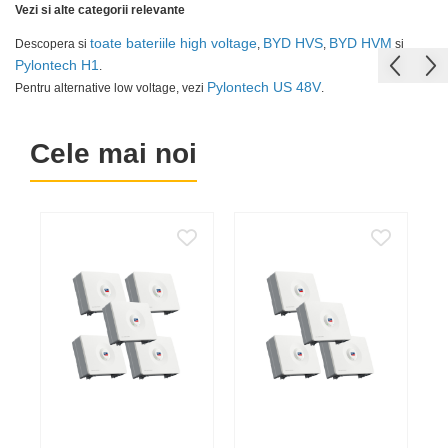
Vezi si alte categorii relevante
Cabluri semnalizare si control
toate bateriile high voltage
BYD HVS
BYD HVM
Descopera si
,
,
si
Cabluri speciale
Pylontech H1
.
Pylontech US 48V
Pentru alternative low voltage, vezi
.
Conductori flexibili cupru
Conductori rigizi
Cele mai noi
Conductori rigizi cupru
Cabluri alarma
Cabluri boxe
Cabluri semnalizare incendiu
Cabluri semnalizare si control
ecranate