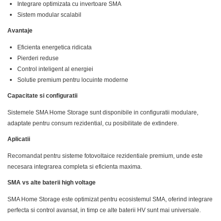
Platbanda
Cabluri aluminiu armat
Integrare optimizata cu invertoare SMA
H2
Victron Energy
Aplica LED
Cutie ABS modulara
Intrerupatoare automate
Sistem modular scalabil
Cabluri aluminiu coaxial bransament
HV
Corpuri solare
Doze
Cabluri aluminiu nearmat
US
AFDD
Avantaje
Corpuri solare decorative
Cabluri aluminiu tip Enel
SMA
Doze aparat
Intrerupatoare automate de putere
Eficienta energetica ridicata
Iluminat festiv
Cabluri aluminiu torsadat/aerian
Jgheaburi
Intrerupatoare automate diferentiale
Pierderi reduse
Sungrow
Cabluri energie joasa tensiune -
Intrerupatoare automate modulare
Instalatii sarbatori
Control inteligent al energiei
Jgheab metalic perforat
SBH
cupru
Solutie premium pentru locuinte moderne
Separator sarcina
Lanterne
Jgheab tip sarma
SBR battery
Cabluri cupru armat
Relee
Capacitate si configuratii
Tablou metalic
Stalpi de iluminat
SBS
Cabluri cupru coaxial bransament
Releu monitorizare tensiune
Sistemele SMA Home Storage sunt disponibile in configuratii modulare,
Accesorii stocare
Tablou organizare santier
Cabluri cupru flexibil
adaptate pentru consum rezidential, cu posibilitate de extindere.
Separator fuzibil
echipat
Cabluri cupru nearmat
Aplicatii
Separator fuzibil aplicatii fotovoltaice
Tablou organizare santier
Cabluri cupru rezistente la foc
necablat
Sigurante fuzibile
Recomandat pentru sisteme fotovoltaice rezidentiale premium, unde este
Cabluri flexibile
necesara integrarea completa si eficienta maxima.
Tub flexibil
Cabluri flexibile plate
SMA vs alte baterii high voltage
Tub flexibil dublu perete (corugata)
Cabluri medie tensiune
Tub flexibil metalic
SMA Home Storage este optimizat pentru ecosistemul SMA, oferind integrare
Cabluri medie tensiune aluminiu
perfecta si control avansat, in timp ce alte baterii HV sunt mai universale.
Cabluri optice