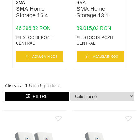
SMA
SMA
SMA Home
SMA Home
Storage 16.4
Storage 13.1
S
46.296,32 RON
39.015,02 RON
2
STOC DEPOZIT
STOC DEPOZIT
CENTRAL
CENTRAL
C
ADAUGA IN COS
ADAUGA IN COS
Afiseaza:
1-
5
din
5
produse
FILTRE