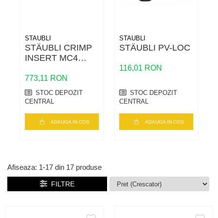
STAUBLI
STAUBLI
S
STÄUBLI CRIMP
STÄUBLI PV-LOC
INSERT MC4
EVO2 PV-ES-CZM
116,01 RON
773,11 RON
7
STOC DEPOZIT
STOC DEPOZIT
CENTRAL
CENTRAL
C
ADAUGA IN COS
ADAUGA IN COS
Afiseaza:
1-
17
din
17
produse
FILTRE