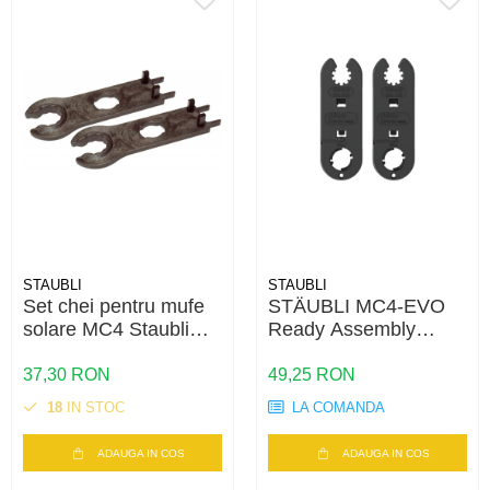
STAUBLI
STAUBLI
Set chei pentru mufe
STÄUBLI MC4-EVO
solare MC4 Staubli
Ready Assembly
PV-MS
Wrench Set – Set
Chei Profesionale
37,30 RON
49,25 RON
pentru Conectori
18
IN STOC
LA COMANDA
Fotovoltaici MC4 și
MC4-Evo 2
ADAUGA IN COS
ADAUGA IN COS