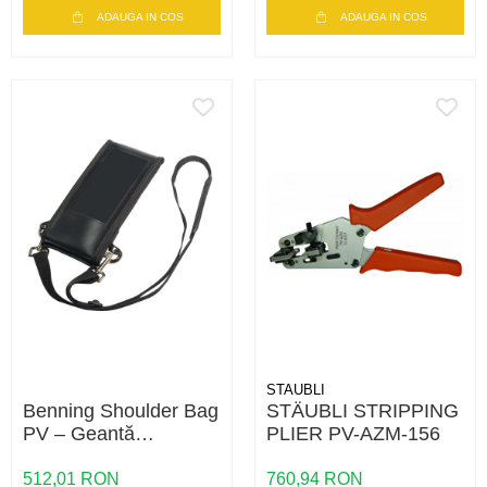
ADAUGA IN COS
ADAUGA IN COS
STAUBLI
Benning Shoulder Bag
STÄUBLI STRIPPING
PV – Geantă
PLIER PV-AZM-156
Profesională pentru
Testerele PV 1-1 și PV
512,01 RON
760,94 RON