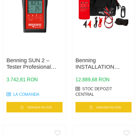
Benning SUN 2 –
Benning
Tester Profesional
INSTALLATION
pentru Sisteme
TESTER PV 1-1+
Fotovoltaice și
3.742,81 RON
12.889,68 RON
Multimetru Digital de
STOC DEPOZIT
Înaltă Precizie
LA COMANDA
CENTRAL
ADAUGA IN COS
ADAUGA IN COS