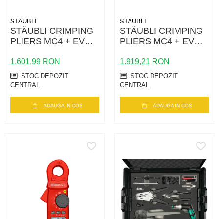
STAUBLI
STAUBLI
STÄUBLI CRIMPING
STÄUBLI CRIMPING
PLIERS MC4 + EVO2
PLIERS MC4 + EVO2
(4MM²/6MM²/10MM²)
(2,5MM²/4MM²/6MM²)
1.601,99 RON
1.919,21 RON
STOC DEPOZIT
STOC DEPOZIT
CENTRAL
CENTRAL
ADAUGA IN COS
ADAUGA IN COS