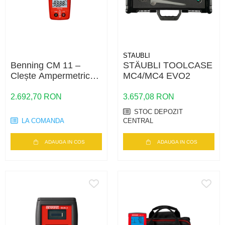
STAUBLI
Benning CM 11 –
STÄUBLI TOOLCASE
Clește Ampermetric
MC4/MC4 EVO2
Digital Profesional
pentru Curent AC/DC
2.692,70 RON
3.657,08 RON
și Măsurători Electrice
STOC DEPOZIT
Precise
LA COMANDA
CENTRAL
ADAUGA IN COS
ADAUGA IN COS