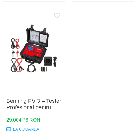
Benning PV 3 – Tester
Profesional pentru
Sisteme Fotovoltaice
cu Măsurare I-V și
29.004,76 RON
Analiză Completă a
LA COMANDA
Performanței