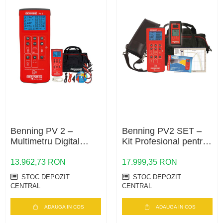
Benning PV 2 –
Benning PV2 SET –
Multimetru Digital
Kit Profesional pentru
Profesional pentru
Testarea și Analiza
Testarea Sistemelor
Sistemelor
13.962,73 RON
17.999,35 RON
Fotovoltaice
Fotovoltaice (PV 2 +
STOC DEPOZIT
STOC DEPOZIT
SUN 2 + Software
CENTRAL
CENTRAL
Solar Manager)
ADAUGA IN COS
ADAUGA IN COS