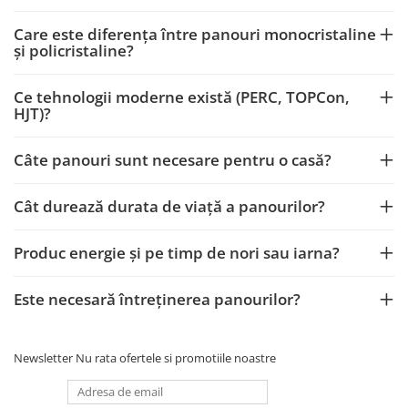
Cutie ABS
Care este diferența între panouri monocristaline
Cutie ABS modulara
și policristaline?
Doze
Doze aparat
Ce tehnologii moderne există (PERC, TOPCon,
HJT)?
Jgheaburi
Jgheab metalic perforat
Câte panouri sunt necesare pentru o casă?
Jgheab tip sarma
Tablou metalic
Cât durează durata de viață a panourilor?
Tablou organizare santier echipat
Tablou organizare santier necablat
Produc energie și pe timp de nori sau iarna?
Tub flexibil
Este necesară întreținerea panourilor?
Tub flexibil dublu perete (corugata)
Tub flexibil metalic
Protectie
Newsletter
Nu rata ofertele si promotiile noastre
Aparate de masura si comanda
Contor digital