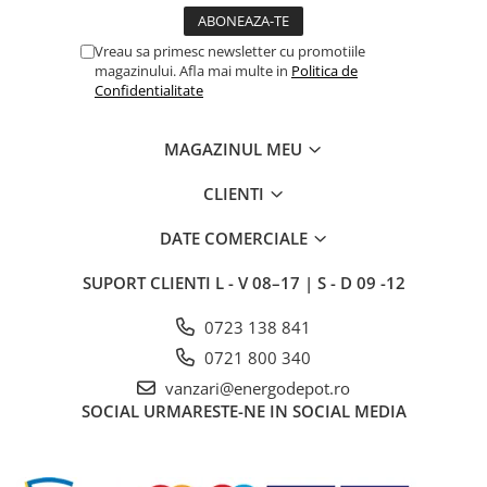
Blocuri de masura si protectie
Vreau sa primesc newsletter cu promotiile
Butoane
magazinului. Afla mai multe in
Politica de
Buton ciuperca
Confidentialitate
Contactoare
MAGAZINUL MEU
Contactor industrial
Contactor modular
CLIENTI
Descarcatoare
DATE COMERCIALE
Echipamente de impamantare
Electrozi impamantare
SUPORT CLIENTI
L - V 08–17 | S - D 09 -12
Piesa separatie
0723 138 841
Platbanda
0721 800 340
Intrerupatoare automate
vanzari@energodepot.ro
AFDD
SOCIAL
URMARESTE-NE IN SOCIAL MEDIA
Intrerupatoare automate de putere
Intrerupatoare automate
diferentiale