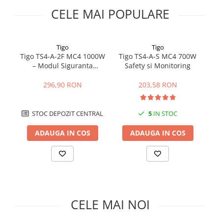
BYD Battery
CELE MAI POPULARE
HVM
HVS
LVS
Tigo
Tigo
Tigo TS4-A-2F MC4 1000W
Tigo TS4-A-S MC4 700W
T
Deye
– Modul Siguranta
Safety si Monitoring
Enphase
Fotovoltaica pentru 2
Panouri
296,90 RON
203,58 RON
FelicitySolar
Fronius Reserva
STOC DEPOZIT CENTRAL
5
IN STOC
Fronius Reserva Pro
Huawei
ADAUGA IN COS
ADAUGA IN COS
Pylontech
H1
H2
HV
US
CELE MAI NOI
SMA