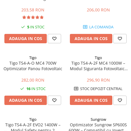
Adaptoare
425x668x25 mm
203,58 RON
206,00 RON
Conectica IEC
Convertor DC-DC
Dongle
5
IN STOC
LA COMANDA
Meteocontrol
ADAUGA IN COS
ADAUGA IN COS
Monitorizare
Mufe si conectori
Tigo
Tigo
Tigo TS4-A-O MC4 700W
Tigo TS4-A-2F MC4 1000W –
Power analyzer
Optimizator Panou Fotovoltaic
Modul Siguranta Fotovoltaica
Smart Meter
pentru 2 Panouri
282,00 RON
296,90 RON
Statii de reincarcare
16
IN STOC
STOC DEPOZIT CENTRAL
Cabluri
Accesorii cabluri
ADAUGA IN COS
ADAUGA IN COS
Alte accesorii
Folie avertizoare
Tigo
Sungrow
LEA accesorii
Tigo TS4-A-2F EVO2 1400W –
Optimizator Sungrow SP600S
Papuci si mufe
Modul Safety pentru 2
600W – Compatibil cu Invertor