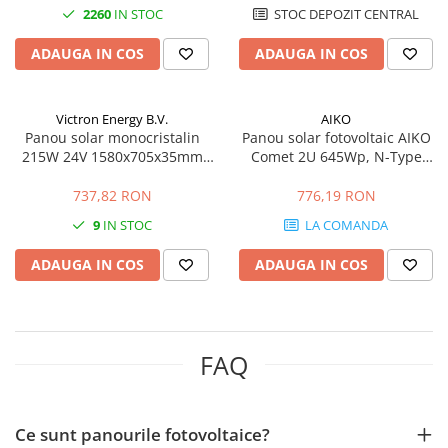
2260
IN STOC
STOC DEPOZIT CENTRAL
Cabluri semnalizare incendiu
Cabluri semnalizare si control
ADAUGA IN COS
ADAUGA IN COS
ecranate
Trasee electrice
Victron Energy B.V.
AIKO
Dulapuri metalice
Panou solar monocristalin
Panou solar fotovoltaic AIKO
Materiale instalatii si montaj
215W 24V 1580x705x35mm
Comet 2U 645Wp, N-Type
seria 4b
ABC, eficienta 23,9%
Banda perforata
737,82 RON
776,19 RON
Catarame banda inox
9
IN STOC
LA COMANDA
Banda inox
Tablouri electrice
ADAUGA IN COS
ADAUGA IN COS
Tablouri plastic
Tablouri sigurante echipat DC/AC
Tuburi si Jgheaburi
FAQ
Canal cablu
Canal cablu pardoseala
Ce sunt panourile fotovoltaice?
Canal cablu perforat