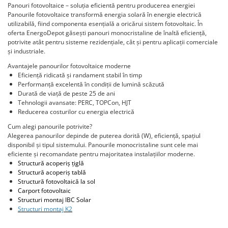
Statii de reincarcare Fronius
Panouri fotovoltaice – soluția eficientă pentru producerea energiei
Panourile fotovoltaice transformă energia solară în energie electrică
Goodwe
utilizabilă, fiind componenta esențială a oricărui sistem fotovoltaic. În
HUAWEI
oferta EnergoDepot găsești panouri monocristaline de înaltă eficiență,
potrivite atât pentru sisteme rezidențiale, cât și pentru aplicații comerciale
SMA
și industriale.
Solis
Avantajele panourilor fotovoltaice moderne
Eficiență ridicată și randament stabil în timp
Solplanet
Performanță excelentă în condiții de lumină scăzută
Durată de viață de peste 25 de ani
Sungrow
Tehnologii avansate: PERC, TOPCon, HJT
Invertoare Hibrid Sungrow
Reducerea costurilor cu energia electrică
Invertoare on-grid Sungrow
Cum alegi panourile potrivite?
Alegerea panourilor depinde de puterea dorită (W), eficiență, spațiul
Statii de reincarcare Sungrow
disponibil și tipul sistemului. Panourile monocristaline sunt cele mai
Victron Energy
eficiente și recomandate pentru majoritatea instalațiilor moderne.
Structură acoperiș țiglă
MPPT
Structură acoperiș tablă
Accesorii Victron
Structură fotovoltaică la sol
Carport fotovoltaic
Invertor Hibrid - Off Grid
Structuri montaj IBC Solar
Statii de reincarcare Victron
Structuri montaj
K2
Acumulatori