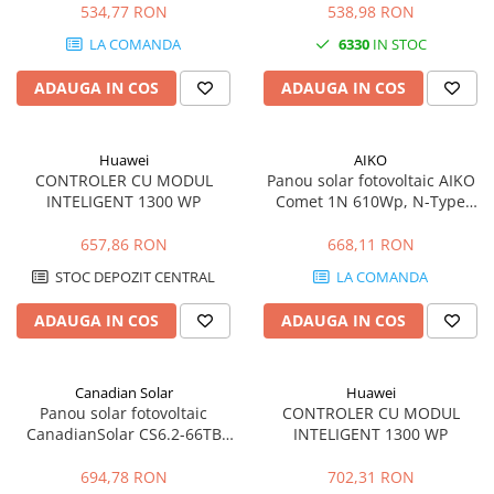
Cabluri cupru coaxial bransament
eficienta 22,7%
534,77 RON
538,98 RON
Cabluri cupru flexibil
LA COMANDA
6330
IN STOC
Cabluri cupru nearmat
ADAUGA IN COS
ADAUGA IN COS
Cabluri cupru rezistente la foc
Cabluri flexibile
Cabluri flexibile plate
Huawei
AIKO
Cabluri medie tensiune
CONTROLER CU MODUL
Panou solar fotovoltaic AIKO
INTELIGENT 1300 WP
Comet 1N 610Wp, N-Type
Cabluri medie tensiune aluminiu
ABC, eficienta 23,6%
Cabluri optice
657,86 RON
668,11 RON
Cabluri semnalizare si control
STOC DEPOZIT CENTRAL
LA COMANDA
Cabluri speciale
ADAUGA IN COS
ADAUGA IN COS
Conductori flexibili cupru
Conductori rigizi
Canadian Solar
Huawei
Panou solar fotovoltaic
CONTROLER CU MODUL
Conductori rigizi cupru
CanadianSolar CS6.2-66TB
INTELIGENT 1300 WP
Cabluri alarma
630Wp, bifacial TOPCon,
eficienta 23,3%
Cabluri boxe
694,78 RON
702,31 RON