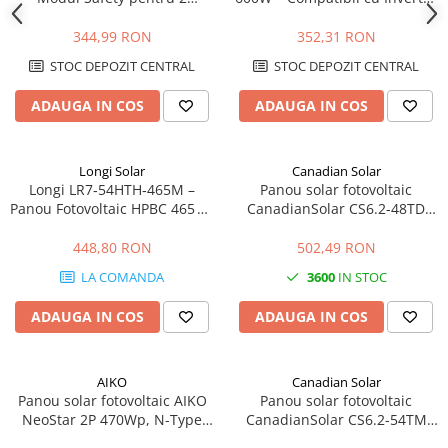
Panouri Fotovoltaice 1500V
RS & RT-P2
Cablu solar
344,99 RON
352,31 RON
Cabluri coaxiale TV
STOC DEPOZIT CENTRAL
STOC DEPOZIT CENTRAL
Cabluri curenti slabi
ADAUGA IN COS
ADAUGA IN COS
Cabluri date
Cabluri Electrice
Longi Solar
Canadian Solar
Cabluri energie joasa tensiune -
Longi LR7‑54HTH‑465M –
Panou solar fotovoltaic
aluminiu
Panou Fotovoltaic HPBC 465 W,
CanadianSolar CS6.2-48TD
Cabluri aluminiu armat
22,8 % Eficiență
460Wp, eficienta 23%, 144
celule
448,80 RON
502,49 RON
Cabluri aluminiu coaxial
bransament
LA COMANDA
3600
IN STOC
Cabluri aluminiu nearmat
ADAUGA IN COS
ADAUGA IN COS
Cabluri aluminiu tip Enel
Cabluri aluminiu torsadat/aerian
Cabluri energie joasa tensiune -
AIKO
Canadian Solar
cupru
Panou solar fotovoltaic AIKO
Panou solar fotovoltaic
NeoStar 2P 470Wp, N-Type
CanadianSolar CS6.2-54TM
Cabluri cupru armat
ABC, eficienta 23,6%
505Wp, N-type TOPCon,