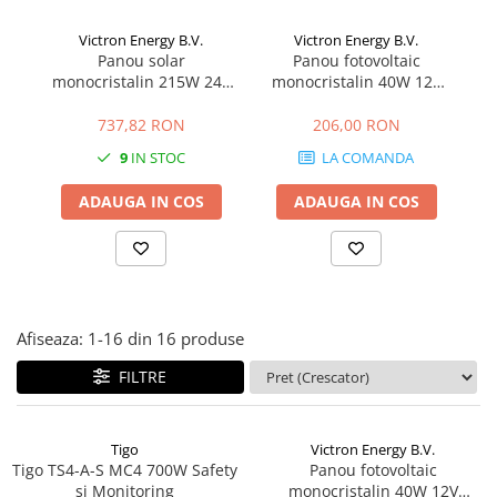
Sungrow
Victron Energy B.V.
Victron Energy B.V.
SBH
Panou solar
Panou fotovoltaic
P
monocristalin 215W 24V
monocristalin 40W 12V
A
SBR battery
1580x705x35mm seria 4b
425x668x25 mm
SBS
737,82 RON
206,00 RON
Accesorii stocare
9
IN STOC
LA COMANDA
Structura
ADAUGA IN COS
ADAUGA IN COS
Structura acoperis tigla
Structura acoperis tabla
Structura acoperis plat
IBC
Afiseaza:
1-
16
din
16
produse
IBC Top Fix 200
K2-Systems GmbH
FILTRE
Accesorii
Backup Switch
Tigo
Victron Energy B.V.
Tigo TS4-A-S MC4 700W Safety
Panou fotovoltaic
Conectica
si Monitoring
monocristalin 40W 12V