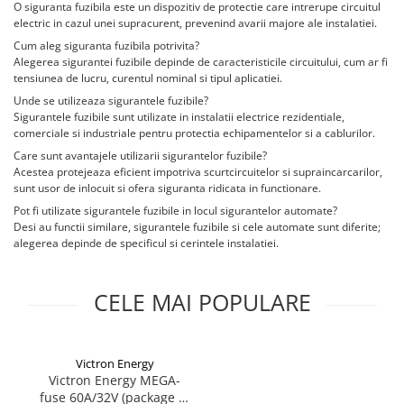
Invertoare Hibrid Sungrow
O siguranta fuzibila este un dispozitiv de protectie care intrerupe circuitul
Aplica LED
Cabluri aluminiu coaxial
Cutie ABS modulara
Intrerupatoare automate
HV
electric in cazul unei supracurent, prevenind avarii majore ale instalatiei.
Invertoare on-grid Sungrow
bransament
Corpuri solare
Doze
US
AFDD
Cum aleg siguranta fuzibila potrivita?
Statii de reincarcare Sungrow
Cabluri aluminiu nearmat
Corpuri solare decorative
Alegerea sigurantei fuzibile depinde de caracteristicile circuitului, cum ar fi
SMA
Doze aparat
Intrerupatoare automate de putere
Victron Energy
tensiunea de lucru, curentul nominal si tipul aplicatiei.
Cabluri aluminiu tip Enel
Iluminat festiv
Jgheaburi
Intrerupatoare automate
Sungrow
MPPT
Unde se utilizeaza sigurantele fuzibile?
Cabluri aluminiu torsadat/aerian
diferentiale
Instalatii sarbatori
Sigurantele fuzibile sunt utilizate in instalatii electrice rezidentiale,
Jgheab metalic perforat
Accesorii Victron
SBH
Cabluri energie joasa tensiune -
Intrerupatoare automate modulare
comerciale si industriale pentru protectia echipamentelor si a cablurilor.
Lanterne
Jgheab tip sarma
cupru
Acumulatori Victron
SBR battery
Separator sarcina
Care sunt avantajele utilizarii sigurantelor fuzibile?
Tablou metalic
Stalpi de iluminat
Invertor Hibrid - Off Grid
SBS
Cabluri cupru armat
Acestea protejeaza eficient impotriva scurtcircuitelor si supraincarcarilor,
Relee
sunt usor de inlocuit si ofera siguranta ridicata in functionare.
Statii de reincarcare Victron
Accesorii stocare
Tablou organizare santier echipat
Cabluri cupru coaxial bransament
Releu monitorizare tensiune
Pot fi utilizate sigurantele fuzibile in locul sigurantelor automate?
Cabluri cupru flexibil
Tablou organizare santier necablat
Desi au functii similare, sigurantele fuzibile si cele automate sunt diferite;
Separator fuzibil
Cabluri cupru nearmat
alegerea depinde de specificul si cerintele instalatiei.
Tub flexibil
Separator fuzibil aplicatii
Cabluri cupru rezistente la foc
fotovoltaice
Tub flexibil dublu perete (corugata)
Cabluri flexibile
CELE MAI POPULARE
Sigurante fuzibile
Tub flexibil metalic
Cabluri flexibile plate
Cabluri medie tensiune
Victron Energy
Cabluri medie tensiune aluminiu
Victron Energy MEGA-
Cabluri optice
fuse 60A/32V (package of