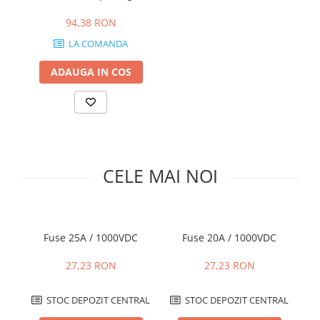
5 pcs)
Cabluri semnalizare si control
94,38 RON
Cabluri speciale
LA COMANDA
Conductori flexibili cupru
ADAUGA IN COS
Conductori rigizi
Conductori rigizi cupru
Cabluri alarma
Cabluri boxe
Cabluri semnalizare incendiu
CELE MAI NOI
Cabluri semnalizare si control
ecranate
Fuse 25A / 1000VDC
Fuse 20A / 1000VDC
27,23 RON
27,23 RON
STOC DEPOZIT CENTRAL
STOC DEPOZIT CENTRAL