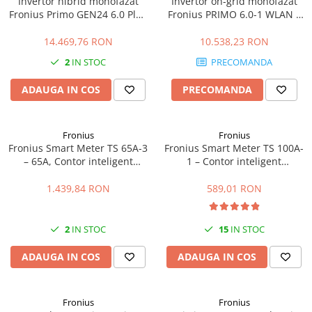
Invertor hibrid monofazat
Invertor on-grid monofazat
Fronius Primo GEN24 6.0 Plus
Fronius PRIMO 6.0-1 WLAN –
– 6kW, Eficienta 98.2%
6kW, WiFi integrat, Eficienta
97.8%
14.469,76 RON
10.538,23 RON
2
IN STOC
PRECOMANDA
ADAUGA IN COS
PRECOMANDA
Fronius
Fronius
Fronius Smart Meter TS 65A-3
Fronius Smart Meter TS 100A-
– 65A, Contor inteligent
1 – Contor inteligent
trifazat, masurare
monofazat 100A, masurare
bidirectionala, RS485
bidirectionala, RS485
1.439,84 RON
589,01 RON
2
IN STOC
15
IN STOC
ADAUGA IN COS
ADAUGA IN COS
Fronius
Fronius