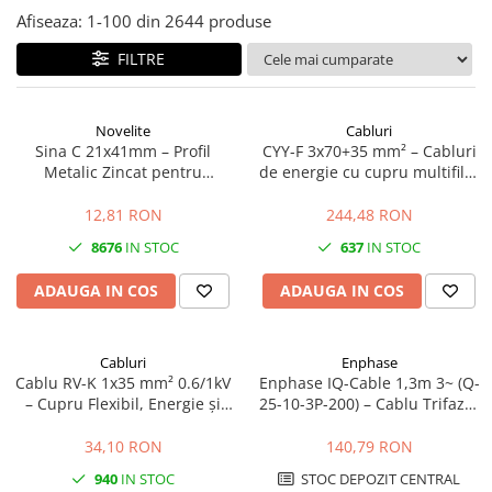
Afiseaza:
1-
100
din
2644
produse
FILTRE
Novelite
Cabluri
Sina C 21x41mm – Profil
CYY-F 3x70+35 mm² – Cabluri
Metalic Zincat pentru
de energie cu cupru multifilar
Prinderea si Sustinerea
0.6/1kV
Jgheaburilor Port-Cablu
12,81 RON
244,48 RON
8676
IN STOC
637
IN STOC
ADAUGA IN COS
ADAUGA IN COS
Cabluri
Enphase
Cablu RV-K 1x35 mm² 0.6/1kV
Enphase IQ-Cable 1,3m 3~ (Q-
– Cupru Flexibil, Energie și
25-10-3P-200) – Cablu Trifazat
Distribuție
pentru Microinvertoare
Enphase IQ
34,10 RON
140,79 RON
940
IN STOC
STOC DEPOZIT CENTRAL