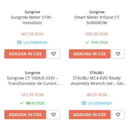
Sungrow
Sungrow
Sungrow Meter S100 -
Smart Meter trifazat CT
monofazic
SUNGROW
467,59 RON
609,09 RON
LA COMANDA
1
IN STOC
ADAUGA IN COS
ADAUGA IN COS
Sungrow
STAUBLI
Sungrow CT 100A/0.333V –
STÄUBLI MC4-EVO Ready
Transformator de Curent
Assembly Wrench Set – Set
Precizie Ridicată
Chei Profesionale pentru
Conectori Fotovoltaici MC4 și
163,35 RON
49,25 RON
MC4-Evo 2
10
IN STOC
LA COMANDA
ADAUGA IN COS
ADAUGA IN COS