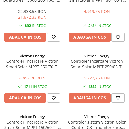
Quattro 48/15000/200-100/100
SmartSolar MPPT 150/100-Tr
– 15000VA, 48V, dual AC, UPS,
VE.Can – 100A, 150V, VE.Can,
PowerAssist
eficienta maxima
22.338,58 RON
4.919,75 RON
21.672,33 RON
892
IN STOC
2484
IN STOC
ADAUGA IN COS
ADAUGA IN COS
Victron Energy
Victron Energy
Controler incarcare Victron
Controler incarcare Victron
SmartSolar MPPT 250/70-Tr
SmartSolar MPPT 250/85-Tr
VE.Can – 70A, 250V, VE.Can,
VE.Can – 85A, 250V, VE.Can,
eficienta maxima
eficienta maxima
4.857,36 RON
5.222,76 RON
1711
IN STOC
1352
IN STOC
ADAUGA IN COS
ADAUGA IN COS
Victron Energy
Victron Energy
Controler incarcare Victron
Controler sistem Victron Color
SmartSolar MPPT 150/60-Tr –
Control GX – monitorizare,