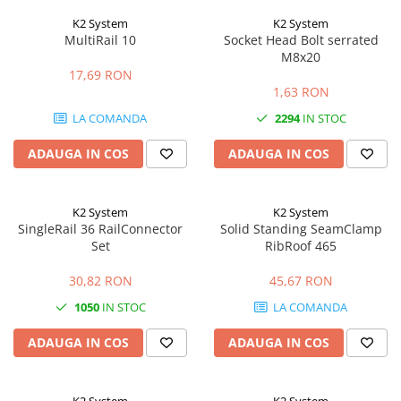
K2 System
K2 System
MultiRail 10
Socket Head Bolt serrated
M8x20
17,69 RON
1,63 RON
LA COMANDA
2294
IN STOC
ADAUGA IN COS
ADAUGA IN COS
K2 System
K2 System
SingleRail 36 RailConnector
Solid Standing SeamClamp
Set
RibRoof 465
30,82 RON
45,67 RON
1050
IN STOC
LA COMANDA
ADAUGA IN COS
ADAUGA IN COS