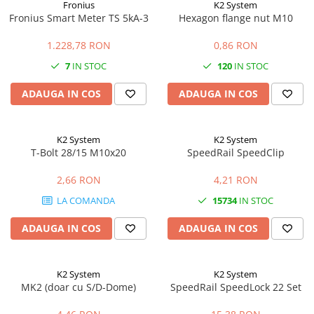
Fronius
K2 System
Fronius Smart Meter TS 5kA-3
Hexagon flange nut M10
1.228,78 RON
0,86 RON
7
IN STOC
120
IN STOC
ADAUGA IN COS
ADAUGA IN COS
K2 System
K2 System
T-Bolt 28/15 M10x20
SpeedRail SpeedClip
2,66 RON
4,21 RON
LA COMANDA
15734
IN STOC
ADAUGA IN COS
ADAUGA IN COS
K2 System
K2 System
MK2 (doar cu S/D-Dome)
SpeedRail SpeedLock 22 Set