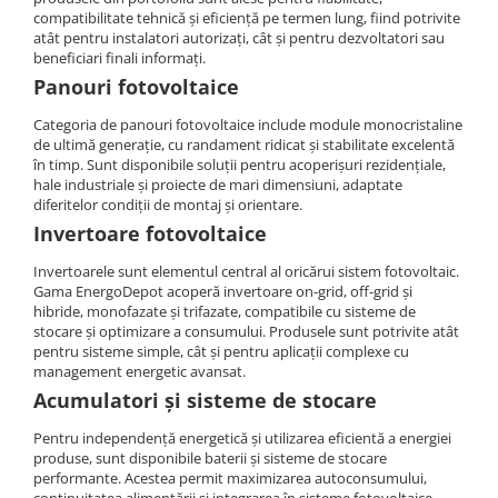
Invertoare Hibrid Sungrow
Aplica LED
Cabluri aluminiu coaxial
compatibilitate tehnică și eficiență pe termen lung, fiind potrivite
Cutie ABS modulara
Intrerupatoare automate
HV
Invertoare on-grid Sungrow
atât pentru instalatori autorizați, cât și pentru dezvoltatori sau
bransament
Corpuri solare
Doze
US
AFDD
beneficiari finali informați.
Statii de reincarcare Sungrow
Cabluri aluminiu nearmat
Corpuri solare decorative
SMA
Doze aparat
Intrerupatoare automate de putere
Panouri fotovoltaice
Victron Energy
Cabluri aluminiu tip Enel
Iluminat festiv
Jgheaburi
Intrerupatoare automate
Sungrow
MPPT
Categoria de panouri fotovoltaice include module monocristaline
Cabluri aluminiu torsadat/aerian
diferentiale
Instalatii sarbatori
de ultimă generație, cu randament ridicat și stabilitate excelentă
Jgheab metalic perforat
Accesorii Victron
SBH
Cabluri energie joasa tensiune -
Intrerupatoare automate modulare
în timp. Sunt disponibile soluții pentru acoperișuri rezidențiale,
Lanterne
Jgheab tip sarma
cupru
Acumulatori Victron
SBR battery
hale industriale și proiecte de mari dimensiuni, adaptate
Separator sarcina
Tablou metalic
Stalpi de iluminat
diferitelor condiții de montaj și orientare.
Invertor Hibrid - Off Grid
SBS
Cabluri cupru armat
Relee
Invertoare fotovoltaice
Statii de reincarcare Victron
Accesorii stocare
Tablou organizare santier echipat
Cabluri cupru coaxial bransament
Releu monitorizare tensiune
Cabluri cupru flexibil
Invertoarele sunt elementul central al oricărui sistem fotovoltaic.
Tablou organizare santier necablat
Separator fuzibil
Gama EnergoDepot acoperă invertoare on-grid, off-grid și
Cabluri cupru nearmat
Tub flexibil
hibride, monofazate și trifazate, compatibile cu sisteme de
Separator fuzibil aplicatii
Cabluri cupru rezistente la foc
stocare și optimizare a consumului. Produsele sunt potrivite atât
fotovoltaice
Tub flexibil dublu perete (corugata)
pentru sisteme simple, cât și pentru aplicații complexe cu
Cabluri flexibile
Sigurante fuzibile
Tub flexibil metalic
management energetic avansat.
Cabluri flexibile plate
Acumulatori și sisteme de stocare
Cabluri medie tensiune
Pentru independență energetică și utilizarea eficientă a energiei
Cabluri medie tensiune aluminiu
produse, sunt disponibile baterii și sisteme de stocare
performante. Acestea permit maximizarea autoconsumului,
Cabluri optice