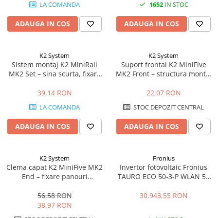
LA COMANDA
1652
IN STOC
ADAUGA IN COS
ADAUGA IN COS
K2 System
K2 System
Sistem montaj K2 MiniRail
Suport frontal K2 MiniFive
MK2 Set – sina scurta, fixare
MK2 Front – structura montaj
acoperis, montaj rapid
acoperis plat, sistem MiniFive
panouri
39,14 RON
22,07 RON
LA COMANDA
STOC DEPOZIT CENTRAL
ADAUGA IN COS
ADAUGA IN COS
K2 System
Fronius
Clema capat K2 MiniFive MK2
Invertor fotovoltaic Fronius
End – fixare panouri
TAURO ECO 50-3-P WLAN 50
fotovoltaice, compatibil
kVA | 1000 Vdc / 400 Vac | C&I
MiniFive
56,58 RON
30.943,55 RON
38,97 RON