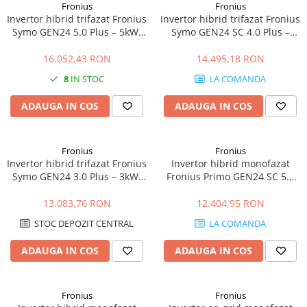
Fronius
Fronius
Invertor hibrid trifazat Fronius
Invertor hibrid trifazat Fronius
Symo GEN24 5.0 Plus – 5kW,
Symo GEN24 SC 4.0 Plus –
Backup Ready, Eficienta 98.2%
4kW, Backup Ready, Eficienta
98.1%
16.052,43 RON
14.495,18 RON
8
IN STOC
LA COMANDA
ADAUGA IN COS
ADAUGA IN COS
Fronius
Fronius
Invertor hibrid trifazat Fronius
Invertor hibrid monofazat
Symo GEN24 3.0 Plus – 3kW,
Fronius Primo GEN24 SC 5.0
Backup Ready, Eficienta
Plus – 5kW, Backup Ready,
ridicata
Eficienta 98.2%
13.083,76 RON
12.404,95 RON
STOC DEPOZIT CENTRAL
LA COMANDA
ADAUGA IN COS
ADAUGA IN COS
Fronius
Fronius