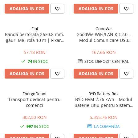
ADAUGA IN COS
ADAUGA IN COS
Elbi
GoodWe
Bandă perforată 26×0.8 mm,
GoodWe WiFi/LAN Kit 2.0 –
găuri M8, rolă 10 m | Fixare
Modul Comunicare USB
conducte și elemente grele
pentru Invertoare GoodWe
(LAN, WLAN, Bluetooth, IP65)
57,18 RON
167,66 RON
74
IN STOC
STOC DEPOZIT CENTRAL
ADAUGA IN COS
ADAUGA IN COS
EnergoDepot
BYD Battery-Box
Transport dedicat pentru
BYD HVM 2.76 kWh – Modul
comenzi
Baterie Litiu pentru Sisteme
Fotovoltaice
302,50 RON
5.355,76 RON
997
IN STOC
LA COMANDA