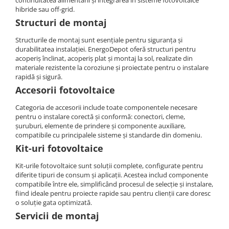
continuitatea alimentării și integrarea în sisteme fotovoltaice
Cabluri semnalizare si control
hibride sau off-grid.
Structuri de montaj
Cabluri speciale
Structurile de montaj sunt esențiale pentru siguranța și
Conductori flexibili cupru
durabilitatea instalației. EnergoDepot oferă structuri pentru
Conductori rigizi
acoperiș înclinat, acoperiș plat și montaj la sol, realizate din
materiale rezistente la coroziune și proiectate pentru o instalare
Conductori rigizi cupru
rapidă și sigură.
Cabluri alarma
Accesorii fotovoltaice
Cabluri boxe
Categoria de accesorii include toate componentele necesare
pentru o instalare corectă și conformă: conectori, cleme,
Cabluri semnalizare incendiu
șuruburi, elemente de prindere și componente auxiliare,
Cabluri semnalizare si control
compatibile cu principalele sisteme și standarde din domeniu.
ecranate
Kit-uri fotovoltaice
Kit-urile fotovoltaice sunt soluții complete, configurate pentru
diferite tipuri de consum și aplicații. Acestea includ componente
compatibile între ele, simplificând procesul de selecție și instalare,
fiind ideale pentru proiecte rapide sau pentru clienții care doresc
o soluție gata optimizată.
Servicii de montaj