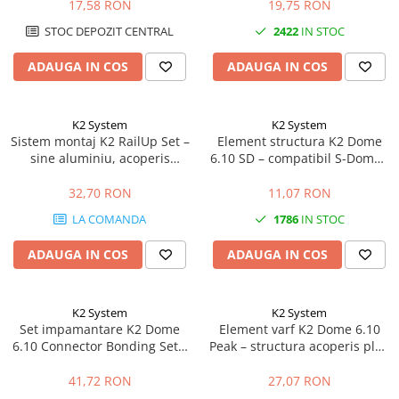
negru
17,58 RON
19,75 RON
STOC DEPOZIT CENTRAL
2422
IN STOC
ADAUGA IN COS
ADAUGA IN COS
K2 System
K2 System
Sistem montaj K2 RailUp Set –
Element structura K2 Dome
sine aluminiu, acoperis
6.10 SD – compatibil S-Dome /
inclinat, fixare panouri
D-Dome, acoperis plat
fotovoltaice
32,70 RON
11,07 RON
LA COMANDA
1786
IN STOC
ADAUGA IN COS
ADAUGA IN COS
K2 System
K2 System
Set impamantare K2 Dome
Element varf K2 Dome 6.10
6.10 Connector Bonding Set –
Peak – structura acoperis plat,
bonding electric, sistem Dome
sistem Dome 6, fixare panouri
6
41,72 RON
27,07 RON