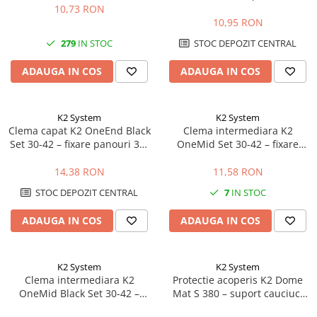
50mm, MiniRail
10,73 RON
10,95 RON
279
IN STOC
STOC DEPOZIT CENTRAL
ADAUGA IN COS
ADAUGA IN COS
K2 System
K2 System
Clema capat K2 OneEnd Black
Clema intermediara K2
Set 30-42 – fixare panouri 30-
OneMid Set 30-42 – fixare
42mm, negru
panouri 30-42mm, aluminiu
14,38 RON
11,58 RON
STOC DEPOZIT CENTRAL
7
IN STOC
ADAUGA IN COS
ADAUGA IN COS
K2 System
K2 System
Clema intermediara K2
Protectie acoperis K2 Dome
OneMid Black Set 30-42 –
Mat S 380 – suport cauciuc,
fixare panouri 30-42mm,
acoperis plat, sistem Dome