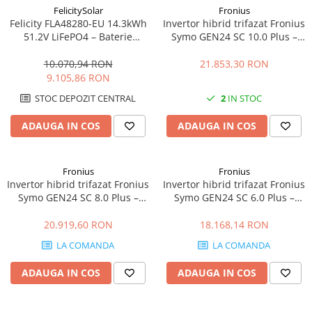
FelicitySolar
Fronius
Felicity FLA48280-EU 14.3kWh
Invertor hibrid trifazat Fronius
51.2V LiFePO4 – Baterie
Symo GEN24 SC 10.0 Plus –
Stocare LV, 6000+ cicluri,
10kW, Backup Ready, Eficienta
Scalabilă
98.3%
10.070,94 RON
21.853,30 RON
9.105,86 RON
STOC DEPOZIT CENTRAL
2
IN STOC
ADAUGA IN COS
ADAUGA IN COS
Fronius
Fronius
Invertor hibrid trifazat Fronius
Invertor hibrid trifazat Fronius
Symo GEN24 SC 8.0 Plus –
Symo GEN24 SC 6.0 Plus –
8kW, Backup Ready, Eficienta
6kW, Backup Ready, Eficienta
98.3%
98.3%
20.919,60 RON
18.168,14 RON
LA COMANDA
LA COMANDA
ADAUGA IN COS
ADAUGA IN COS