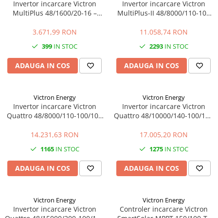
Invertor incarcare Victron
Invertor incarcare Victron
MultiPlus 48/1600/20-16 –
MultiPlus-II 48/8000/110-100
1600VA, 48V, UPS, incarcare
230V – 8000VA, 48V, UPS,
baterii
PowerAssist
3.671,99 RON
11.058,74 RON
399
IN STOC
2293
IN STOC
ADAUGA IN COS
ADAUGA IN COS
Victron Energy
Victron Energy
Invertor incarcare Victron
Invertor incarcare Victron
Quattro 48/8000/110-100/100
Quattro 48/10000/140-100/100
– 8000VA, 48V, dual AC, UPS,
– 10000VA, 48V, dual AC, UPS,
PowerAssist
PowerAssist
14.231,63 RON
17.005,20 RON
1165
IN STOC
1275
IN STOC
ADAUGA IN COS
ADAUGA IN COS
Victron Energy
Victron Energy
Invertor incarcare Victron
Controler incarcare Victron