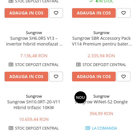
STOC DEPOZIT CENTRAL
4
IN STOC
ADAUGA IN COS
ADAUGA IN COS
Sungrow
Sungrow
Sungrow SH6.0RS V13 –
Sungrow SBR Accessory Pack
invertor hibrid monofazat 6
V114 Premium pentru baterii
kW cu backup si baterii HV
SBR HV
7.136,48 RON
2.335,94 RON
STOC DEPOZIT CENTRAL
STOC DEPOZIT CENTRAL
ADAUGA IN COS
ADAUGA IN COS
Sungrow
Sungrow
NOU
Sungrow SH10.0RT-20-V11
Sungrow WiNet-S2 Dongle
Hibrid trifazic 10KW
394,99 RON
10.659,44 RON
STOC DEPOZIT CENTRAL
LA COMANDA