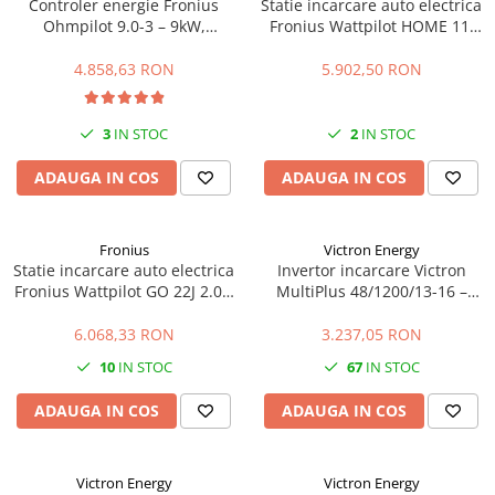
Controler energie Fronius
Statie incarcare auto electrica
Ohmpilot 9.0-3 – 9kW,
Fronius Wattpilot HOME 11J
optimizare autoconsum,
2.0 – 11kW, WiFi, control
incalzire apa
inteligent
4.858,63 RON
5.902,50 RON
3
IN STOC
2
IN STOC
ADAUGA IN COS
ADAUGA IN COS
Fronius
Victron Energy
Statie incarcare auto electrica
Invertor incarcare Victron
Fronius Wattpilot GO 22J 2.0 –
MultiPlus 48/1200/13-16 –
22kW, mobil, WiFi, control
1200VA, 48V, UPS, incarcare
inteligent
baterii
6.068,33 RON
3.237,05 RON
10
IN STOC
67
IN STOC
ADAUGA IN COS
ADAUGA IN COS
Victron Energy
Victron Energy