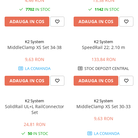
4,46 RON
15,38 RON
7702
IN STOC
1142
IN STOC
ADAUGA IN COS
ADAUGA IN COS
K2 System
K2 System
MiddleClamp XS Set 34-38
SpeedRail 22; 2.10 m
9,63 RON
133,84 RON
LA COMANDA
STOC DEPOZIT CENTRAL
ADAUGA IN COS
ADAUGA IN COS
K2 System
K2 System
SolidRail UL+L RailConnector
MiddleClamp XS Set 30-33
Set
9,63 RON
24,81 RON
50
IN STOC
LA COMANDA