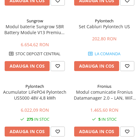
ADAUGA IN COS
ADAUGA IN COS
Sungrow
Pylontech
Modul baterie Sungrow SBR
Set Cabluri Pylontech US
Battery Module V13 Premium
3.2kWh HV LFP
202,80 RON
6.654,62 RON
STOC DEPOZIT CENTRAL
LA COMANDA
ADAUGA IN COS
ADAUGA IN COS
Pylontech
Fronius
Acumulator LiFePO4 Pylontech
Modul comunicatie Fronius
US5000 48V 4,8 kWh
Datamanager 2.0 – LAN, WiFi,
monitorizare Solar.web
6.022,09 RON
1.465,60 RON
275
IN STOC
5
IN STOC
ADAUGA IN COS
ADAUGA IN COS