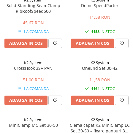
K2 System
K2 System
Solid Standing SeamClamp
Dome SpeedPorter
RibRoofSpeed500
11,58 RON
45,67 RON
LA COMANDA
1158
IN STOC
ADAUGA IN COS
ADAUGA IN COS
K2 System
K2 System
CrossHook 3S+ PAN
OneEnd Set 30-42
51,00 RON
11,58 RON
LA COMANDA
1164
IN STOC
ADAUGA IN COS
ADAUGA IN COS
K2 System
K2 System
MiniClamp MC Set 30-50
Clema capat K2 MiniClamp EC
Set 30-50 – fixare panouri 30-