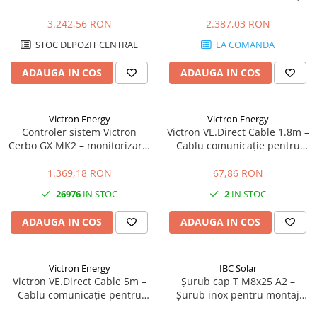
60A, 150V, Bluetooth, eficienta
control, VRM, display integrat
maxima
3.242,56 RON
2.387,03 RON
STOC DEPOZIT CENTRAL
LA COMANDA
ADAUGA IN COS
ADAUGA IN COS
Victron Energy
Victron Energy
Controler sistem Victron
Victron VE.Direct Cable 1.8m –
Cerbo GX MK2 – monitorizare,
Cablu comunicație pentru
control, VRM, integrare
MPPT, Invertere & BMS | 1.8
completa
metri
1.369,18 RON
67,86 RON
26976
IN STOC
2
IN STOC
ADAUGA IN COS
ADAUGA IN COS
Victron Energy
IBC Solar
Victron VE.Direct Cable 5m –
Șurub cap T M8x25 A2 –
Cablu comunicație pentru
Șurub inox pentru montaj
MPPT, Invertere & SmartShunt
panouri fotovoltaice | Calitate