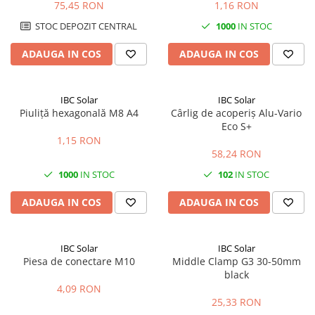
| 5 metri
A2
75,45 RON
1,16 RON
STOC DEPOZIT CENTRAL
1000
IN STOC
ADAUGA IN COS
ADAUGA IN COS
IBC Solar
IBC Solar
Piuliță hexagonală M8 A4
Cârlig de acoperiș Alu-Vario
Eco S+
1,15 RON
58,24 RON
1000
IN STOC
102
IN STOC
ADAUGA IN COS
ADAUGA IN COS
IBC Solar
IBC Solar
Piesa de conectare M10
Middle Clamp G3 30-50mm
black
4,09 RON
25,33 RON