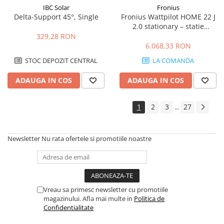
IBC Solar
Fronius
Delta-Support 45°, Single
Fronius Wattpilot HOME 22 J
2.0 stationary – statie
incarcare EV 22 kW, Type 2,
329,28 RON
WLAN, RFID
6.068,33 RON
STOC DEPOZIT CENTRAL
LA COMANDA
ADAUGA IN COS
ADAUGA IN COS
1
2
3
27
...
Newsletter
Nu rata ofertele si promotiile noastre
Vreau sa primesc newsletter cu promotiile
magazinului. Afla mai multe in
Politica de
Confidentialitate