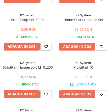
K2 System
K2 System
EndClamp Set 30-31
Dome FlatConnector Set
13,39 RON
25,23 RON
1344
IN STOC
983
IN STOC
ADAUGA IN COS
ADAUGA IN COS
K2 System
K2 System
SolidRail HangerBolt M10x200
MultiRail 10
18,37 RON
17,69 RON
100
IN STOC
LA COMANDA
ADAUGA IN COS
ADAUGA IN COS
K2 System
K2 System