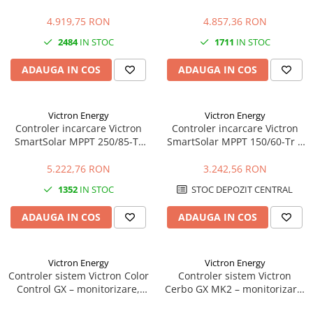
VE.Can – 100A, 150V, VE.Can,
VE.Can – 70A, 250V, VE.Can,
eficienta maxima
eficienta maxima
4.919,75 RON
4.857,36 RON
2484
IN STOC
1711
IN STOC
ADAUGA IN COS
ADAUGA IN COS
Victron Energy
Victron Energy
Controler incarcare Victron
Controler incarcare Victron
SmartSolar MPPT 250/85-Tr
SmartSolar MPPT 150/60-Tr –
VE.Can – 85A, 250V, VE.Can,
60A, 150V, Bluetooth, eficienta
eficienta maxima
maxima
5.222,76 RON
3.242,56 RON
1352
IN STOC
STOC DEPOZIT CENTRAL
ADAUGA IN COS
ADAUGA IN COS
Victron Energy
Victron Energy
Controler sistem Victron Color
Controler sistem Victron
Control GX – monitorizare,
Cerbo GX MK2 – monitorizare,
control, VRM, display integrat
control, VRM, integrare