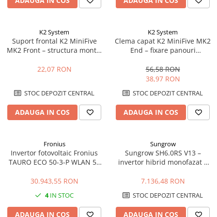
ADAUGA IN COS
ADAUGA IN COS
K2 System
K2 System
Suport frontal K2 MiniFive
Clema capat K2 MiniFive MK2
MK2 Front – structura montaj
End – fixare panouri
acoperis plat, sistem MiniFive
fotovoltaice, compatibil
MiniFive
22,07 RON
56,58 RON
38,97 RON
STOC DEPOZIT CENTRAL
STOC DEPOZIT CENTRAL
ADAUGA IN COS
ADAUGA IN COS
Fronius
Sungrow
Invertor fotovoltaic Fronius
Sungrow SH6.0RS V13 –
TAURO ECO 50-3-P WLAN 50
invertor hibrid monofazat 6
kVA | 1000 Vdc / 400 Vac | C&I
kW cu backup si baterii HV
30.943,55 RON
7.136,48 RON
4
IN STOC
STOC DEPOZIT CENTRAL
ADAUGA IN COS
ADAUGA IN COS