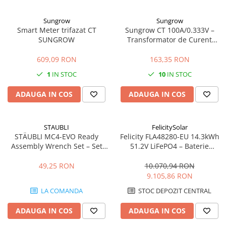
Sungrow
Sungrow
Smart Meter trifazat CT
Sungrow CT 100A/0.333V –
SUNGROW
Transformator de Curent
Precizie Ridicată
609,09 RON
163,35 RON
1
IN STOC
10
IN STOC
ADAUGA IN COS
ADAUGA IN COS
STAUBLI
FelicitySolar
STÄUBLI MC4-EVO Ready
Felicity FLA48280-EU 14.3kWh
Assembly Wrench Set – Set
51.2V LiFePO4 – Baterie
Chei Profesionale pentru
Stocare LV, 6000+ cicluri,
Conectori Fotovoltaici MC4 și
Scalabilă
49,25 RON
10.070,94 RON
MC4-Evo 2
9.105,86 RON
LA COMANDA
STOC DEPOZIT CENTRAL
ADAUGA IN COS
ADAUGA IN COS