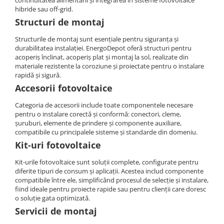
continuitatea alimentării și integrarea în sisteme fotovoltaice
Cabluri semnalizare si control
hibride sau off-grid.
Structuri de montaj
Cabluri speciale
Structurile de montaj sunt esențiale pentru siguranța și
Conductori flexibili cupru
durabilitatea instalației. EnergoDepot oferă structuri pentru
Conductori rigizi
acoperiș înclinat, acoperiș plat și montaj la sol, realizate din
materiale rezistente la coroziune și proiectate pentru o instalare
Conductori rigizi cupru
rapidă și sigură.
Cabluri alarma
Accesorii fotovoltaice
Cabluri boxe
Categoria de accesorii include toate componentele necesare
pentru o instalare corectă și conformă: conectori, cleme,
Cabluri semnalizare incendiu
șuruburi, elemente de prindere și componente auxiliare,
Cabluri semnalizare si control
compatibile cu principalele sisteme și standarde din domeniu.
ecranate
Kit-uri fotovoltaice
Kit-urile fotovoltaice sunt soluții complete, configurate pentru
diferite tipuri de consum și aplicații. Acestea includ componente
compatibile între ele, simplificând procesul de selecție și instalare,
fiind ideale pentru proiecte rapide sau pentru clienții care doresc
o soluție gata optimizată.
Servicii de montaj