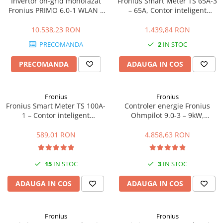
Invertor on-grid monofazat
Fronius Smart Meter TS 65A-3
Fronius PRIMO 6.0-1 WLAN –
– 65A, Contor inteligent
6kW, WiFi integrat, Eficienta
trifazat, masurare
97.8%
bidirectionala, RS485
10.538,23 RON
1.439,84 RON
PRECOMANDA
2
IN STOC
PRECOMANDA
ADAUGA IN COS
Fronius
Fronius
Fronius Smart Meter TS 100A-
Controler energie Fronius
1 – Contor inteligent
Ohmpilot 9.0-3 – 9kW,
monofazat 100A, masurare
optimizare autoconsum,
bidirectionala, RS485
incalzire apa
589,01 RON
4.858,63 RON
15
IN STOC
3
IN STOC
ADAUGA IN COS
ADAUGA IN COS
Fronius
Fronius