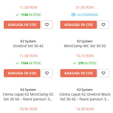
11,58 RON
51,00 RON
1158
IN STOC
LA COMANDA
ADAUGA IN COS
ADAUGA IN COS
K2 System
K2 System
OneEnd Set 30-42
MiniClamp MC Set 30-50
11,58 RON
10,73 RON
1164
IN STOC
279
IN STOC
ADAUGA IN COS
ADAUGA IN COS
K2 System
K2 System
Clema capat K2 MiniClamp EC
Clema capat K2 OneEnd Black
Set 30-50 – fixare panouri 30-
Set 30-42 – fixare panouri 30-
50mm, MiniRail
42mm, negru
10,95 RON
14,38 RON