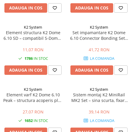
ADAUGA IN COS
ADAUGA IN COS
K2 System
K2 System
Element structura K2 Dome
Set impamantare K2 Dome
6.10 SD – compatibil S-Dome /
6.10 Connector Bonding Set –
D-Dome, acoperis plat
bonding electric, sistem Dome
6
11,07 RON
41,72 RON
1786
IN STOC
LA COMANDA
ADAUGA IN COS
ADAUGA IN COS
K2 System
K2 System
Element varf K2 Dome 6.10
Sistem montaj K2 MiniRail
Peak – structura acoperis plat,
MK2 Set – sina scurta, fixare
sistem Dome 6, fixare panouri
acoperis, montaj rapid
panouri
27,07 RON
39,14 RON
1652
IN STOC
LA COMANDA