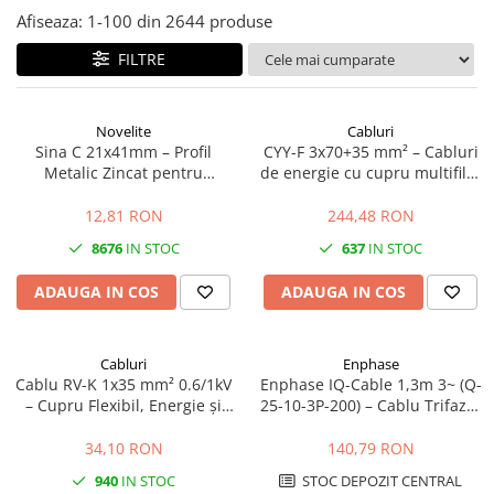
Afiseaza:
1-
100
din
2644
produse
FILTRE
Novelite
Cabluri
Sina C 21x41mm – Profil
CYY-F 3x70+35 mm² – Cabluri
Metalic Zincat pentru
de energie cu cupru multifilar
Prinderea si Sustinerea
0.6/1kV
Jgheaburilor Port-Cablu
12,81 RON
244,48 RON
8676
IN STOC
637
IN STOC
ADAUGA IN COS
ADAUGA IN COS
Cabluri
Enphase
Cablu RV-K 1x35 mm² 0.6/1kV
Enphase IQ-Cable 1,3m 3~ (Q-
– Cupru Flexibil, Energie și
25-10-3P-200) – Cablu Trifazat
Distribuție
pentru Microinvertoare
Enphase IQ
34,10 RON
140,79 RON
940
IN STOC
STOC DEPOZIT CENTRAL