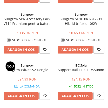
Sungrow
Sungrow
Sungrow SBR Accessory Pack
Sungrow SH10.0RT-20-V11
V114 Premium pentru baterii
Hibrid trifazic 10KW
SBR HV
2.335,94 RON
10.659,44 RON
STOC DEPOZIT CENTRAL
STOC DEPOZIT CENTRAL
ADAUGA IN COS
ADAUGA IN COS
Sungrow
IBC Solar
NOU
Sungrow WiNet-S2 Dongle
Support Rail TF50+, 3550mm
394,99 RON
124,15 RON
LA COMANDA
5032
IN STOC
ADAUGA IN COS
ADAUGA IN COS