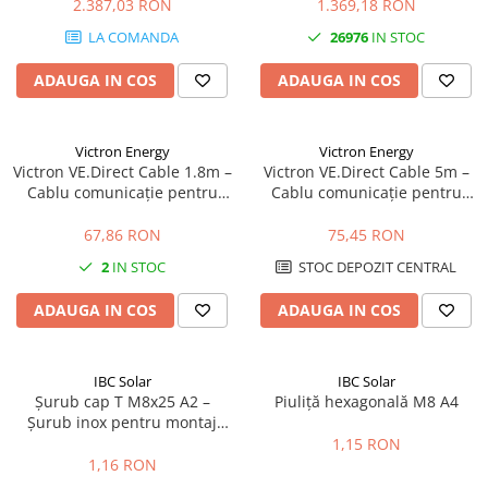
completa
2.387,03 RON
1.369,18 RON
LA COMANDA
26976
IN STOC
ADAUGA IN COS
ADAUGA IN COS
Victron Energy
Victron Energy
Victron VE.Direct Cable 1.8m –
Victron VE.Direct Cable 5m –
Cablu comunicație pentru
Cablu comunicație pentru
MPPT, Invertere & BMS | 1.8
MPPT, Invertere & SmartShunt
metri
| 5 metri
67,86 RON
75,45 RON
2
IN STOC
STOC DEPOZIT CENTRAL
ADAUGA IN COS
ADAUGA IN COS
IBC Solar
IBC Solar
Șurub cap T M8x25 A2 –
Piuliță hexagonală M8 A4
Șurub inox pentru montaj
panouri fotovoltaice | Calitate
1,15 RON
A2
1,16 RON