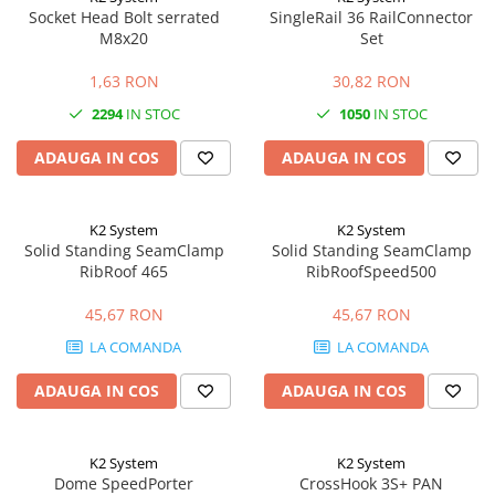
Socket Head Bolt serrated
SingleRail 36 RailConnector
M8x20
Set
1,63 RON
30,82 RON
2294
IN STOC
1050
IN STOC
ADAUGA IN COS
ADAUGA IN COS
K2 System
K2 System
Solid Standing SeamClamp
Solid Standing SeamClamp
RibRoof 465
RibRoofSpeed500
45,67 RON
45,67 RON
LA COMANDA
LA COMANDA
ADAUGA IN COS
ADAUGA IN COS
K2 System
K2 System
Dome SpeedPorter
CrossHook 3S+ PAN