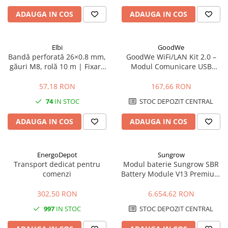
ADAUGA IN COS
ADAUGA IN COS
Elbi
GoodWe
Bandă perforată 26×0.8 mm,
GoodWe WiFi/LAN Kit 2.0 –
găuri M8, rolă 10 m | Fixare
Modul Comunicare USB
conducte și elemente grele
pentru Invertoare GoodWe
(LAN, WLAN, Bluetooth, IP65)
57,18 RON
167,66 RON
74
IN STOC
STOC DEPOZIT CENTRAL
ADAUGA IN COS
ADAUGA IN COS
EnergoDepot
Sungrow
Transport dedicat pentru
Modul baterie Sungrow SBR
comenzi
Battery Module V13 Premium
3.2kWh HV LFP
302,50 RON
6.654,62 RON
997
IN STOC
STOC DEPOZIT CENTRAL