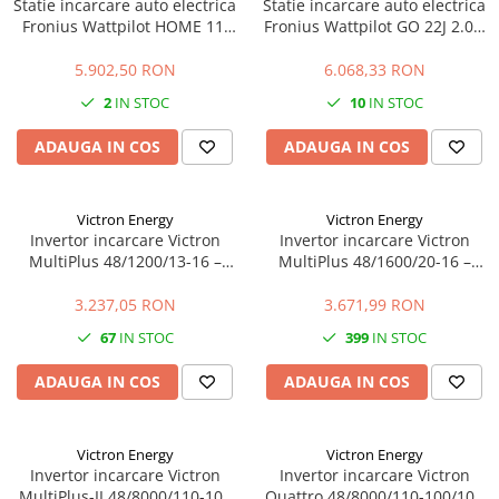
Statie incarcare auto electrica
Statie incarcare auto electrica
Fronius Wattpilot HOME 11J
Fronius Wattpilot GO 22J 2.0 –
2.0 – 11kW, WiFi, control
22kW, mobil, WiFi, control
inteligent
inteligent
5.902,50 RON
6.068,33 RON
2
IN STOC
10
IN STOC
ADAUGA IN COS
ADAUGA IN COS
Victron Energy
Victron Energy
Invertor incarcare Victron
Invertor incarcare Victron
MultiPlus 48/1200/13-16 –
MultiPlus 48/1600/20-16 –
1200VA, 48V, UPS, incarcare
1600VA, 48V, UPS, incarcare
baterii
baterii
3.237,05 RON
3.671,99 RON
67
IN STOC
399
IN STOC
ADAUGA IN COS
ADAUGA IN COS
Victron Energy
Victron Energy
Invertor incarcare Victron
Invertor incarcare Victron
MultiPlus-II 48/8000/110-100
Quattro 48/8000/110-100/100