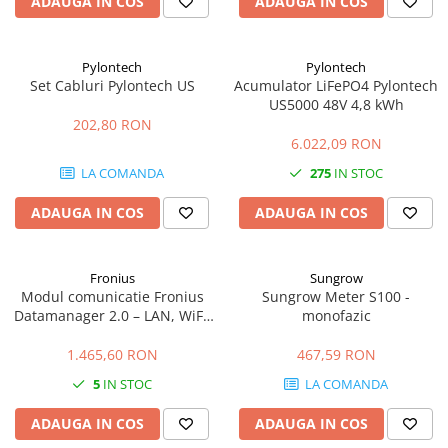
ADAUGA IN COS
ADAUGA IN COS
Pylontech
Pylontech
Set Cabluri Pylontech US
Acumulator LiFePO4 Pylontech
US5000 48V 4,8 kWh
202,80 RON
6.022,09 RON
LA COMANDA
275
IN STOC
ADAUGA IN COS
ADAUGA IN COS
Fronius
Sungrow
Modul comunicatie Fronius
Sungrow Meter S100 -
Datamanager 2.0 – LAN, WiFi,
monofazic
monitorizare Solar.web
1.465,60 RON
467,59 RON
5
IN STOC
LA COMANDA
ADAUGA IN COS
ADAUGA IN COS