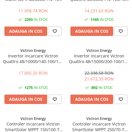
230V – 8000VA, 48V, UPS,
– 8000VA, 48V, dual AC, UPS,
PowerAssist
PowerAssist
11.058,74 RON
14.231,63 RON
2293
IN STOC
1165
IN STOC
ADAUGA IN COS
ADAUGA IN COS
Victron Energy
Victron Energy
Invertor incarcare Victron
Invertor incarcare Victron
Quattro 48/10000/140-100/100
Quattro 48/15000/200-100/100
– 10000VA, 48V, dual AC, UPS,
– 15000VA, 48V, dual AC, UPS,
PowerAssist
PowerAssist
17.005,20 RON
22.338,58 RON
21.672,33 RON
1275
IN STOC
892
IN STOC
ADAUGA IN COS
ADAUGA IN COS
Victron Energy
Victron Energy
Controler incarcare Victron
Controler incarcare Victron
SmartSolar MPPT 150/100-Tr
SmartSolar MPPT 250/70-Tr