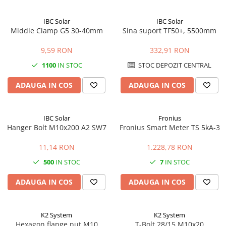
IBC Solar
IBC Solar
Middle Clamp G5 30-40mm
Sina suport TF50+, 5500mm
9,59 RON
332,91 RON
1100
IN STOC
STOC DEPOZIT CENTRAL
ADAUGA IN COS
ADAUGA IN COS
IBC Solar
Fronius
Hanger Bolt M10x200 A2 SW7
Fronius Smart Meter TS 5kA-3
11,14 RON
1.228,78 RON
500
IN STOC
7
IN STOC
ADAUGA IN COS
ADAUGA IN COS
K2 System
K2 System
Hexagon flange nut M10
T-Bolt 28/15 M10x20