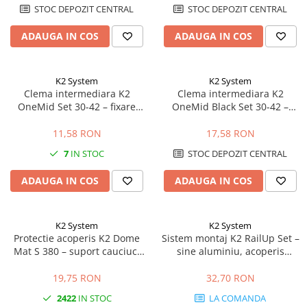
STOC DEPOZIT CENTRAL
STOC DEPOZIT CENTRAL
ADAUGA IN COS
ADAUGA IN COS
K2 System
K2 System
Clema intermediara K2
Clema intermediara K2
OneMid Set 30-42 – fixare
OneMid Black Set 30-42 –
panouri 30-42mm, aluminiu
fixare panouri 30-42mm,
negru
11,58 RON
17,58 RON
7
IN STOC
STOC DEPOZIT CENTRAL
ADAUGA IN COS
ADAUGA IN COS
K2 System
K2 System
Protectie acoperis K2 Dome
Sistem montaj K2 RailUp Set –
Mat S 380 – suport cauciuc,
sine aluminiu, acoperis
acoperis plat, sistem Dome
inclinat, fixare panouri
fotovoltaice
19,75 RON
32,70 RON
2422
IN STOC
LA COMANDA