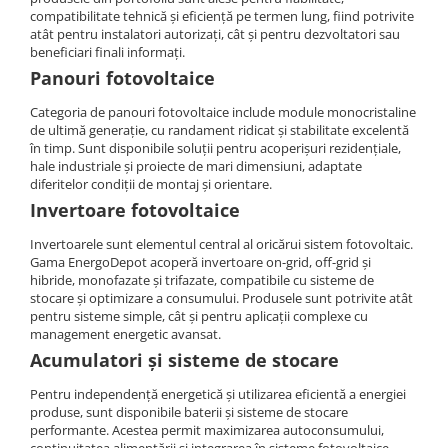
Invertoare Hibrid Sungrow
Aplica LED
Cabluri aluminiu coaxial
compatibilitate tehnică și eficiență pe termen lung, fiind potrivite
Cutie ABS modulara
Intrerupatoare automate
HV
Invertoare on-grid Sungrow
atât pentru instalatori autorizați, cât și pentru dezvoltatori sau
bransament
Corpuri solare
Doze
US
AFDD
beneficiari finali informați.
Statii de reincarcare Sungrow
Cabluri aluminiu nearmat
Corpuri solare decorative
SMA
Doze aparat
Intrerupatoare automate de putere
Panouri fotovoltaice
Victron Energy
Cabluri aluminiu tip Enel
Iluminat festiv
Jgheaburi
Intrerupatoare automate
Sungrow
MPPT
Categoria de panouri fotovoltaice include module monocristaline
Cabluri aluminiu torsadat/aerian
diferentiale
Instalatii sarbatori
de ultimă generație, cu randament ridicat și stabilitate excelentă
Jgheab metalic perforat
Accesorii Victron
SBH
Cabluri energie joasa tensiune -
Intrerupatoare automate modulare
în timp. Sunt disponibile soluții pentru acoperișuri rezidențiale,
Lanterne
Jgheab tip sarma
cupru
Acumulatori Victron
SBR battery
hale industriale și proiecte de mari dimensiuni, adaptate
Separator sarcina
Tablou metalic
Stalpi de iluminat
diferitelor condiții de montaj și orientare.
Invertor Hibrid - Off Grid
SBS
Cabluri cupru armat
Relee
Invertoare fotovoltaice
Statii de reincarcare Victron
Accesorii stocare
Tablou organizare santier echipat
Cabluri cupru coaxial bransament
Releu monitorizare tensiune
Cabluri cupru flexibil
Invertoarele sunt elementul central al oricărui sistem fotovoltaic.
Tablou organizare santier necablat
Separator fuzibil
Gama EnergoDepot acoperă invertoare on-grid, off-grid și
Cabluri cupru nearmat
Tub flexibil
hibride, monofazate și trifazate, compatibile cu sisteme de
Separator fuzibil aplicatii
Cabluri cupru rezistente la foc
stocare și optimizare a consumului. Produsele sunt potrivite atât
fotovoltaice
Tub flexibil dublu perete (corugata)
pentru sisteme simple, cât și pentru aplicații complexe cu
Cabluri flexibile
Sigurante fuzibile
Tub flexibil metalic
management energetic avansat.
Cabluri flexibile plate
Acumulatori și sisteme de stocare
Cabluri medie tensiune
Pentru independență energetică și utilizarea eficientă a energiei
Cabluri medie tensiune aluminiu
produse, sunt disponibile baterii și sisteme de stocare
performante. Acestea permit maximizarea autoconsumului,
Cabluri optice