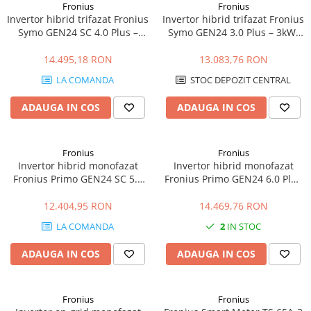
Fronius
Fronius
Invertor hibrid trifazat Fronius
Invertor hibrid trifazat Fronius
Symo GEN24 SC 4.0 Plus –
Symo GEN24 3.0 Plus – 3kW,
4kW, Backup Ready, Eficienta
Backup Ready, Eficienta
98.1%
ridicata
14.495,18 RON
13.083,76 RON
LA COMANDA
STOC DEPOZIT CENTRAL
ADAUGA IN COS
ADAUGA IN COS
Fronius
Fronius
Invertor hibrid monofazat
Invertor hibrid monofazat
Fronius Primo GEN24 SC 5.0
Fronius Primo GEN24 6.0 Plus
Plus – 5kW, Backup Ready,
– 6kW, Eficienta 98.2%
Eficienta 98.2%
12.404,95 RON
14.469,76 RON
LA COMANDA
2
IN STOC
ADAUGA IN COS
ADAUGA IN COS
Fronius
Fronius