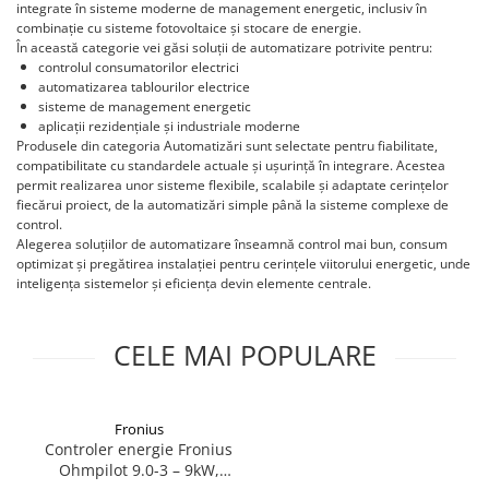
Invertoare Hibrid Sungrow
integrate în sisteme moderne de management energetic, inclusiv în
Aplica LED
Cabluri aluminiu coaxial
Cutie ABS modulara
Intrerupatoare automate
HV
combinație cu sisteme fotovoltaice și stocare de energie.
Invertoare on-grid Sungrow
bransament
Corpuri solare
Doze
În această categorie vei găsi soluții de automatizare potrivite pentru:
US
AFDD
Statii de reincarcare Sungrow
Cabluri aluminiu nearmat
controlul consumatorilor electrici
Corpuri solare decorative
SMA
Doze aparat
Intrerupatoare automate de putere
Victron Energy
automatizarea tablourilor electrice
Cabluri aluminiu tip Enel
Iluminat festiv
sisteme de management energetic
Jgheaburi
Intrerupatoare automate
Sungrow
MPPT
Cabluri aluminiu torsadat/aerian
aplicații rezidențiale și industriale moderne
diferentiale
Instalatii sarbatori
Jgheab metalic perforat
Produsele din categoria Automatizări sunt selectate pentru fiabilitate,
Accesorii Victron
SBH
Cabluri energie joasa tensiune -
Intrerupatoare automate modulare
Lanterne
compatibilitate cu standardele actuale și ușurință în integrare. Acestea
Jgheab tip sarma
cupru
Acumulatori Victron
SBR battery
permit realizarea unor sisteme flexibile, scalabile și adaptate cerințelor
Separator sarcina
Tablou metalic
Stalpi de iluminat
Invertor Hibrid - Off Grid
SBS
fiecărui proiect, de la automatizări simple până la sisteme complexe de
Cabluri cupru armat
Relee
control.
Statii de reincarcare Victron
Accesorii stocare
Tablou organizare santier echipat
Cabluri cupru coaxial bransament
Alegerea soluțiilor de automatizare înseamnă control mai bun, consum
Releu monitorizare tensiune
optimizat și pregătirea instalației pentru cerințele viitorului energetic, unde
Cabluri cupru flexibil
Tablou organizare santier necablat
Separator fuzibil
inteligența sistemelor și eficiența devin elemente centrale.
Cabluri cupru nearmat
Tub flexibil
Separator fuzibil aplicatii
Cabluri cupru rezistente la foc
fotovoltaice
Tub flexibil dublu perete (corugata)
CELE MAI POPULARE
Cabluri flexibile
Sigurante fuzibile
Tub flexibil metalic
Cabluri flexibile plate
Cabluri medie tensiune
Fronius
Cabluri medie tensiune aluminiu
Controler energie Fronius
Ohmpilot 9.0-3 – 9kW,
Cabluri optice