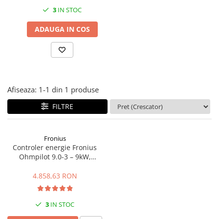
3
IN STOC
ADAUGA IN COS
Afiseaza:
1-
1
din
1
produse
FILTRE
Fronius
Controler energie Fronius
Ohmpilot 9.0-3 – 9kW,
optimizare autoconsum,
incalzire apa
4.858,63 RON
3
IN STOC