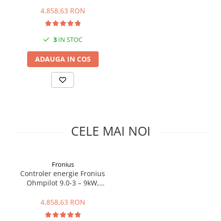
optimizare autoconsum,
Cabluri semnalizare si control
incalzire apa
4.858,63 RON
Cabluri speciale
Conductori flexibili cupru
3
IN STOC
Conductori rigizi
ADAUGA IN COS
Conductori rigizi cupru
Cabluri alarma
Cabluri boxe
Cabluri semnalizare incendiu
CELE MAI NOI
Cabluri semnalizare si control
ecranate
Fronius
Controler energie Fronius
Ohmpilot 9.0-3 – 9kW,
optimizare autoconsum,
incalzire apa
4.858,63 RON