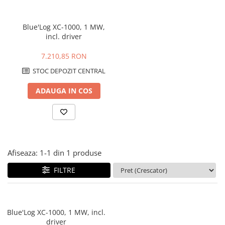
Cabluri semnalizare si control
Cabluri speciale
Blue'Log XC-1000, 1 MW,
incl. driver
Conductori flexibili cupru
Conductori rigizi
7.210,85 RON
STOC DEPOZIT CENTRAL
Conductori rigizi cupru
Cabluri alarma
ADAUGA IN COS
Cabluri boxe
Cabluri semnalizare incendiu
Cabluri semnalizare si control
ecranate
Afiseaza:
1-
1
din
1
produse
FILTRE
Blue'Log XC-1000, 1 MW, incl.
driver