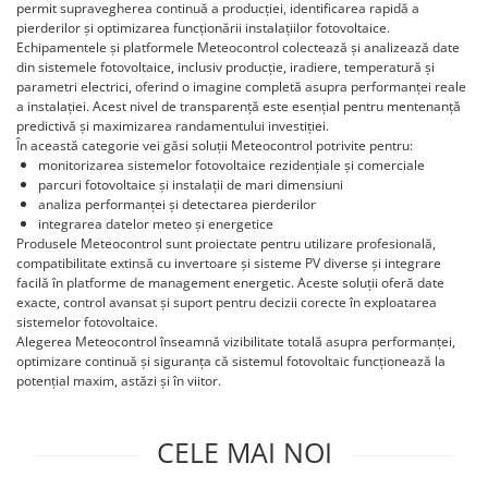
Invertoare Hibrid Sungrow
permit supravegherea continuă a producției, identificarea rapidă a
Aplica LED
Cabluri aluminiu coaxial
Cutie ABS modulara
Intrerupatoare automate
HV
pierderilor și optimizarea funcționării instalațiilor fotovoltaice.
Invertoare on-grid Sungrow
bransament
Corpuri solare
Doze
Echipamentele și platformele Meteocontrol colectează și analizează date
US
AFDD
Statii de reincarcare Sungrow
Cabluri aluminiu nearmat
din sistemele fotovoltaice, inclusiv producție, iradiere, temperatură și
Corpuri solare decorative
SMA
Doze aparat
Intrerupatoare automate de putere
Victron Energy
parametri electrici, oferind o imagine completă asupra performanței reale
Cabluri aluminiu tip Enel
Iluminat festiv
a instalației. Acest nivel de transparență este esențial pentru mentenanță
Jgheaburi
Intrerupatoare automate
Sungrow
MPPT
Cabluri aluminiu torsadat/aerian
predictivă și maximizarea randamentului investiției.
diferentiale
Instalatii sarbatori
Jgheab metalic perforat
În această categorie vei găsi soluții Meteocontrol potrivite pentru:
Accesorii Victron
SBH
Cabluri energie joasa tensiune -
Intrerupatoare automate modulare
Lanterne
monitorizarea sistemelor fotovoltaice rezidențiale și comerciale
Jgheab tip sarma
cupru
Acumulatori Victron
SBR battery
parcuri fotovoltaice și instalații de mari dimensiuni
Separator sarcina
Tablou metalic
Stalpi de iluminat
Invertor Hibrid - Off Grid
SBS
analiza performanței și detectarea pierderilor
Cabluri cupru armat
Relee
integrarea datelor meteo și energetice
Statii de reincarcare Victron
Accesorii stocare
Tablou organizare santier echipat
Cabluri cupru coaxial bransament
Produsele Meteocontrol sunt proiectate pentru utilizare profesională,
Releu monitorizare tensiune
compatibilitate extinsă cu invertoare și sisteme PV diverse și integrare
Cabluri cupru flexibil
Tablou organizare santier necablat
Separator fuzibil
facilă în platforme de management energetic. Aceste soluții oferă date
Cabluri cupru nearmat
Tub flexibil
exacte, control avansat și suport pentru decizii corecte în exploatarea
Separator fuzibil aplicatii
Cabluri cupru rezistente la foc
sistemelor fotovoltaice.
fotovoltaice
Tub flexibil dublu perete (corugata)
Alegerea Meteocontrol înseamnă vizibilitate totală asupra performanței,
Cabluri flexibile
Sigurante fuzibile
optimizare continuă și siguranța că sistemul fotovoltaic funcționează la
Tub flexibil metalic
potențial maxim, astăzi și în viitor.
Cabluri flexibile plate
Cabluri medie tensiune
CELE MAI NOI
Cabluri medie tensiune aluminiu
Cabluri optice