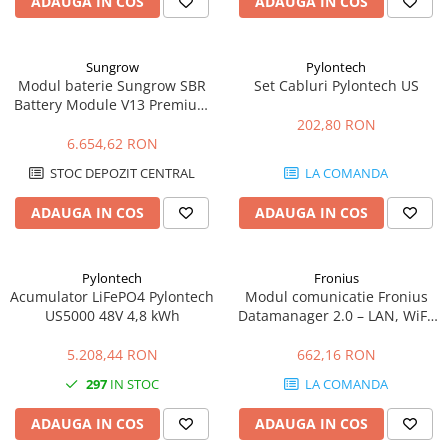
ADAUGA IN COS
ADAUGA IN COS
Sungrow
Pylontech
Modul baterie Sungrow SBR
Set Cabluri Pylontech US
Battery Module V13 Premium
3.2kWh HV LFP
202,80 RON
6.654,62 RON
STOC DEPOZIT CENTRAL
LA COMANDA
ADAUGA IN COS
ADAUGA IN COS
Pylontech
Fronius
Acumulator LiFePO4 Pylontech
Modul comunicatie Fronius
US5000 48V 4,8 kWh
Datamanager 2.0 – LAN, WiFi,
monitorizare Solar.web
5.208,44 RON
662,16 RON
297
IN STOC
LA COMANDA
ADAUGA IN COS
ADAUGA IN COS