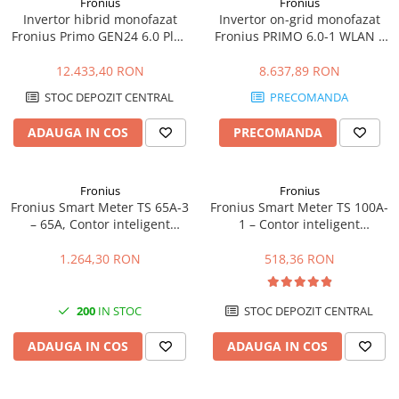
Fronius
Fronius
Invertor hibrid monofazat
Invertor on-grid monofazat
Fronius Primo GEN24 6.0 Plus
Fronius PRIMO 6.0-1 WLAN –
– 6kW, Eficienta 98.2%
6kW, WiFi integrat, Eficienta
97.8%
12.433,40 RON
8.637,89 RON
STOC DEPOZIT CENTRAL
PRECOMANDA
ADAUGA IN COS
PRECOMANDA
Fronius
Fronius
Fronius Smart Meter TS 65A-3
Fronius Smart Meter TS 100A-
– 65A, Contor inteligent
1 – Contor inteligent
trifazat, masurare
monofazat 100A, masurare
bidirectionala, RS485
bidirectionala, RS485
1.264,30 RON
518,36 RON
200
IN STOC
STOC DEPOZIT CENTRAL
ADAUGA IN COS
ADAUGA IN COS