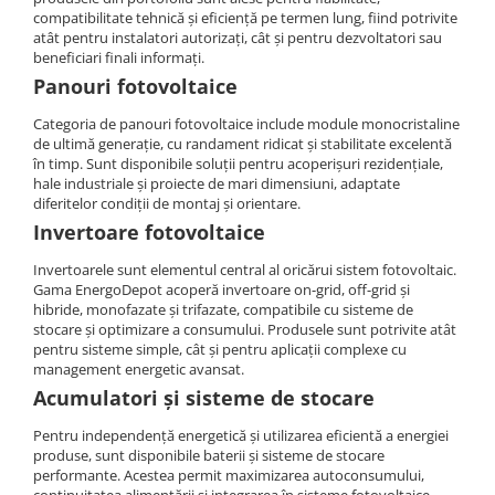
Sungrow
Aplica LED
Cabluri aluminiu coaxial
compatibilitate tehnică și eficiență pe termen lung, fiind potrivite
Cutie ABS modulara
Intrerupatoare automate
HV
atât pentru instalatori autorizați, cât și pentru dezvoltatori sau
bransament
Victron Energy
Corpuri solare
Doze
US
AFDD
beneficiari finali informați.
Cabluri aluminiu nearmat
MPPT
Corpuri solare decorative
SMA
Doze aparat
Intrerupatoare automate de putere
Panouri fotovoltaice
Cabluri aluminiu tip Enel
Accesorii Victron
Iluminat festiv
Jgheaburi
Intrerupatoare automate
Sungrow
Categoria de panouri fotovoltaice include module monocristaline
Cabluri aluminiu torsadat/aerian
Invertor Hibrid - Off Grid
diferentiale
Instalatii sarbatori
de ultimă generație, cu randament ridicat și stabilitate excelentă
Jgheab metalic perforat
SBH
Cabluri energie joasa tensiune -
Intrerupatoare automate modulare
în timp. Sunt disponibile soluții pentru acoperișuri rezidențiale,
Lanterne
Jgheab tip sarma
cupru
SBR battery
hale industriale și proiecte de mari dimensiuni, adaptate
Separator sarcina
Tablou metalic
Stalpi de iluminat
diferitelor condiții de montaj și orientare.
SBS
Cabluri cupru armat
Relee
Invertoare fotovoltaice
Accesorii stocare
Tablou organizare santier echipat
Cabluri cupru coaxial bransament
Releu monitorizare tensiune
Cabluri cupru flexibil
Invertoarele sunt elementul central al oricărui sistem fotovoltaic.
Tablou organizare santier necablat
Separator fuzibil
Gama EnergoDepot acoperă invertoare on-grid, off-grid și
Cabluri cupru nearmat
Tub flexibil
hibride, monofazate și trifazate, compatibile cu sisteme de
Separator fuzibil aplicatii
Cabluri cupru rezistente la foc
stocare și optimizare a consumului. Produsele sunt potrivite atât
fotovoltaice
Tub flexibil dublu perete (corugata)
pentru sisteme simple, cât și pentru aplicații complexe cu
Cabluri flexibile
Sigurante fuzibile
Tub flexibil metalic
management energetic avansat.
Cabluri flexibile plate
Acumulatori și sisteme de stocare
Cabluri medie tensiune
Pentru independență energetică și utilizarea eficientă a energiei
Cabluri medie tensiune aluminiu
produse, sunt disponibile baterii și sisteme de stocare
performante. Acestea permit maximizarea autoconsumului,
Cabluri optice