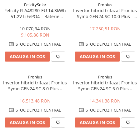
FelicitySolar
Fronius
Felicity FLA48280-EU 14.3kWh
Invertor hibrid trifazat Fronius
51.2V LiFePO4 – Baterie
Symo GEN24 SC 10.0 Plus –
Stocare LV, 6000+ cicluri,
10kW, Backup Ready, Eficienta
Scalabilă
98.3%
10.070,94 RON
17.250,51 RON
9.105,86 RON
STOC DEPOZIT CENTRAL
STOC DEPOZIT CENTRAL
ADAUGA IN COS
ADAUGA IN COS
Fronius
Fronius
Invertor hibrid trifazat Fronius
Invertor hibrid trifazat Fronius
Symo GEN24 SC 8.0 Plus –
Symo GEN24 SC 6.0 Plus –
8kW, Backup Ready, Eficienta
6kW, Backup Ready, Eficienta
98.3%
98.3%
16.513,48 RON
14.341,38 RON
STOC DEPOZIT CENTRAL
STOC DEPOZIT CENTRAL
ADAUGA IN COS
ADAUGA IN COS