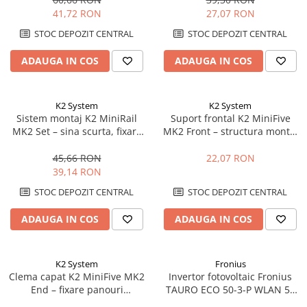
41,72 RON
27,07 RON
STOC DEPOZIT CENTRAL
STOC DEPOZIT CENTRAL
ADAUGA IN COS
ADAUGA IN COS
K2 System
K2 System
Sistem montaj K2 MiniRail
Suport frontal K2 MiniFive
MK2 Set – sina scurta, fixare
MK2 Front – structura montaj
acoperis, montaj rapid
acoperis plat, sistem MiniFive
panouri
45,66 RON
22,07 RON
39,14 RON
STOC DEPOZIT CENTRAL
STOC DEPOZIT CENTRAL
ADAUGA IN COS
ADAUGA IN COS
K2 System
Fronius
Clema capat K2 MiniFive MK2
Invertor fotovoltaic Fronius
End – fixare panouri
TAURO ECO 50-3-P WLAN 50
fotovoltaice, compatibil
kVA | 1000 Vdc / 400 Vac | C&I