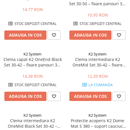
Set 30-50 – fixare panouri 30-
50mm, MiniRail
14,77 RON
10,95 RON
STOC DEPOZIT CENTRAL
STOC DEPOZIT CENTRAL
ADAUGA IN COS
ADAUGA IN COS
K2 System
K2 System
Clema capat K2 OneEnd Black
Clema intermediara K2
Set 30-42 – fixare panouri 30-
OneMid Set 30-42 – fixare
42mm, negru
panouri 30-42mm, aluminiu
14,38 RON
12,39 RON
STOC DEPOZIT CENTRAL
LA COMANDA
ADAUGA IN COS
ADAUGA IN COS
K2 System
K2 System
Clema intermediara K2
Protectie acoperis K2 Dome
OneMid Black Set 30-42 –
Mat S 380 – suport cauciuc,