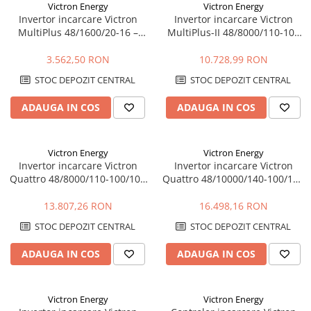
Victron Energy
Victron Energy
Invertor incarcare Victron
Invertor incarcare Victron
MultiPlus 48/1600/20-16 –
MultiPlus-II 48/8000/110-100
1600VA, 48V, UPS, incarcare
230V – 8000VA, 48V, UPS,
baterii
PowerAssist
3.562,50 RON
10.728,99 RON
STOC DEPOZIT CENTRAL
STOC DEPOZIT CENTRAL
ADAUGA IN COS
ADAUGA IN COS
Victron Energy
Victron Energy
Invertor incarcare Victron
Invertor incarcare Victron
Quattro 48/8000/110-100/100
Quattro 48/10000/140-100/100
– 8000VA, 48V, dual AC, UPS,
– 10000VA, 48V, dual AC, UPS,
PowerAssist
PowerAssist
13.807,26 RON
16.498,16 RON
STOC DEPOZIT CENTRAL
STOC DEPOZIT CENTRAL
ADAUGA IN COS
ADAUGA IN COS
Victron Energy
Victron Energy