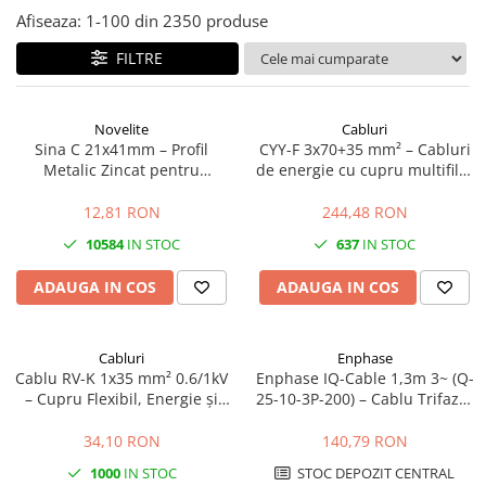
Afiseaza:
1-
100
din
2350
produse
FILTRE
Novelite
Cabluri
Sina C 21x41mm – Profil
CYY-F 3x70+35 mm² – Cabluri
Metalic Zincat pentru
de energie cu cupru multifilar
Prinderea si Sustinerea
0.6/1kV
Jgheaburilor Port-Cablu
12,81 RON
244,48 RON
10584
IN STOC
637
IN STOC
ADAUGA IN COS
ADAUGA IN COS
Cabluri
Enphase
Cablu RV-K 1x35 mm² 0.6/1kV
Enphase IQ-Cable 1,3m 3~ (Q-
– Cupru Flexibil, Energie și
25-10-3P-200) – Cablu Trifazat
Distribuție
pentru Microinvertoare
Enphase IQ
34,10 RON
140,79 RON
1000
IN STOC
STOC DEPOZIT CENTRAL