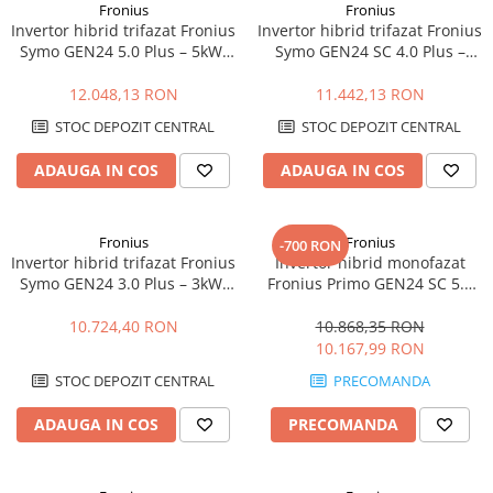
Fronius
Fronius
Invertor hibrid trifazat Fronius
Invertor hibrid trifazat Fronius
Symo GEN24 5.0 Plus – 5kW,
Symo GEN24 SC 4.0 Plus –
Backup Ready, Eficienta 98.2%
4kW, Backup Ready, Eficienta
98.1%
12.048,13 RON
11.442,13 RON
STOC DEPOZIT CENTRAL
STOC DEPOZIT CENTRAL
ADAUGA IN COS
ADAUGA IN COS
Fronius
Fronius
-700 RON
Invertor hibrid trifazat Fronius
Invertor hibrid monofazat
Symo GEN24 3.0 Plus – 3kW,
Fronius Primo GEN24 SC 5.0
Backup Ready, Eficienta
Plus – 5kW, Backup Ready,
ridicata
Eficienta 98.2%
10.724,40 RON
10.868,35 RON
10.167,99 RON
STOC DEPOZIT CENTRAL
PRECOMANDA
ADAUGA IN COS
PRECOMANDA