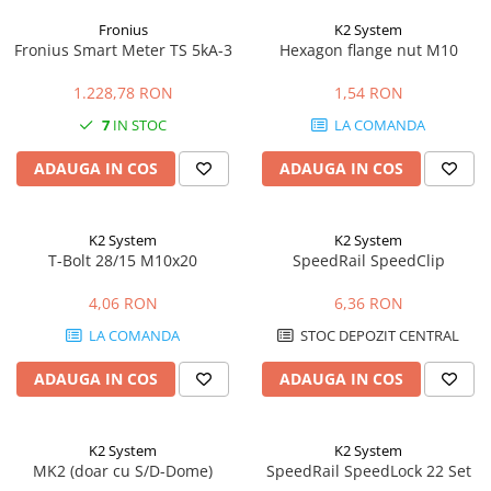
Fronius
K2 System
Fronius Smart Meter TS 5kA-3
Hexagon flange nut M10
1.228,78 RON
1,54 RON
7
IN STOC
LA COMANDA
ADAUGA IN COS
ADAUGA IN COS
K2 System
K2 System
T-Bolt 28/15 M10x20
SpeedRail SpeedClip
4,06 RON
6,36 RON
LA COMANDA
STOC DEPOZIT CENTRAL
ADAUGA IN COS
ADAUGA IN COS
K2 System
K2 System
MK2 (doar cu S/D-Dome)
SpeedRail SpeedLock 22 Set