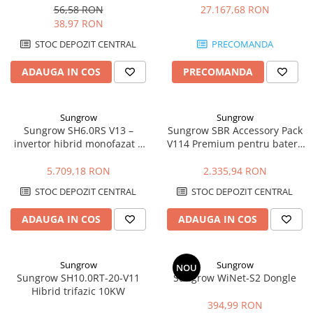
MiniFive
56,58 RON
27.167,68 RON
38,97 RON
STOC DEPOZIT CENTRAL
PRECOMANDA
ADAUGA IN COS
PRECOMANDA
Sungrow
Sungrow
Sungrow SH6.0RS V13 –
Sungrow SBR Accessory Pack
invertor hibrid monofazat 6
V114 Premium pentru baterii
kW cu backup si baterii HV
SBR HV
5.709,18 RON
2.335,94 RON
STOC DEPOZIT CENTRAL
STOC DEPOZIT CENTRAL
ADAUGA IN COS
ADAUGA IN COS
Sungrow
Sungrow
NOU
Sungrow SH10.0RT-20-V11
Sungrow WiNet-S2 Dongle
Hibrid trifazic 10KW
394,99 RON