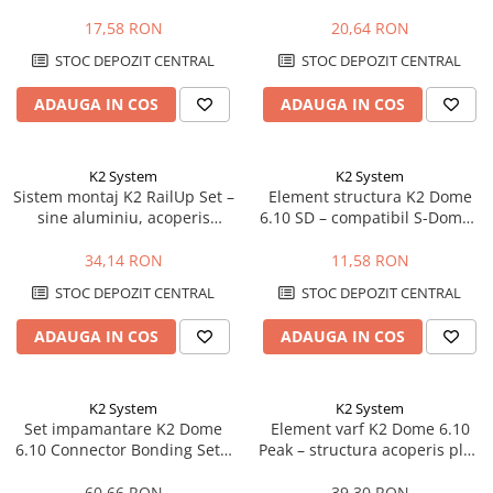
fixare panouri 30-42mm,
acoperis plat, sistem Dome
negru
17,58 RON
20,64 RON
STOC DEPOZIT CENTRAL
STOC DEPOZIT CENTRAL
ADAUGA IN COS
ADAUGA IN COS
K2 System
K2 System
Sistem montaj K2 RailUp Set –
Element structura K2 Dome
sine aluminiu, acoperis
6.10 SD – compatibil S-Dome /
inclinat, fixare panouri
D-Dome, acoperis plat
fotovoltaice
34,14 RON
11,58 RON
STOC DEPOZIT CENTRAL
STOC DEPOZIT CENTRAL
ADAUGA IN COS
ADAUGA IN COS
K2 System
K2 System
Set impamantare K2 Dome
Element varf K2 Dome 6.10
6.10 Connector Bonding Set –
Peak – structura acoperis plat,
bonding electric, sistem Dome
sistem Dome 6, fixare panouri
6
60,66 RON
39,30 RON