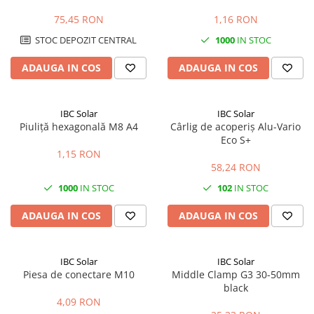
MPPT, Invertere & SmartShunt
panouri fotovoltaice | Calitate
| 5 metri
A2
75,45 RON
1,16 RON
STOC DEPOZIT CENTRAL
1000
IN STOC
ADAUGA IN COS
ADAUGA IN COS
IBC Solar
IBC Solar
Piuliță hexagonală M8 A4
Cârlig de acoperiș Alu-Vario
Eco S+
1,15 RON
58,24 RON
1000
IN STOC
102
IN STOC
ADAUGA IN COS
ADAUGA IN COS
IBC Solar
IBC Solar
Piesa de conectare M10
Middle Clamp G3 30-50mm
black
4,09 RON