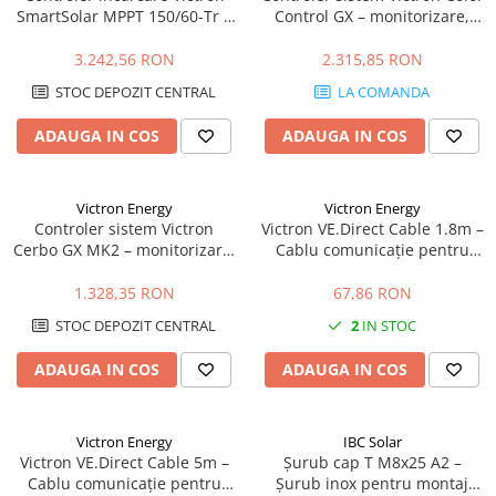
SmartSolar MPPT 150/60-Tr –
Control GX – monitorizare,
60A, 150V, Bluetooth, eficienta
control, VRM, display integrat
maxima
3.242,56 RON
2.315,85 RON
STOC DEPOZIT CENTRAL
LA COMANDA
ADAUGA IN COS
ADAUGA IN COS
Victron Energy
Victron Energy
Controler sistem Victron
Victron VE.Direct Cable 1.8m –
Cerbo GX MK2 – monitorizare,
Cablu comunicație pentru
control, VRM, integrare
MPPT, Invertere & BMS | 1.8
completa
metri
1.328,35 RON
67,86 RON
STOC DEPOZIT CENTRAL
2
IN STOC
ADAUGA IN COS
ADAUGA IN COS
Victron Energy
IBC Solar
Victron VE.Direct Cable 5m –
Șurub cap T M8x25 A2 –
Cablu comunicație pentru
Șurub inox pentru montaj