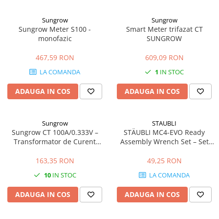
Sungrow
Sungrow
Sungrow Meter S100 -
Smart Meter trifazat CT
monofazic
SUNGROW
467,59 RON
609,09 RON
LA COMANDA
1
IN STOC
ADAUGA IN COS
ADAUGA IN COS
Sungrow
STAUBLI
Sungrow CT 100A/0.333V –
STÄUBLI MC4-EVO Ready
Transformator de Curent
Assembly Wrench Set – Set
Precizie Ridicată
Chei Profesionale pentru
Conectori Fotovoltaici MC4 și
163,35 RON
49,25 RON
MC4-Evo 2
10
IN STOC
LA COMANDA
ADAUGA IN COS
ADAUGA IN COS