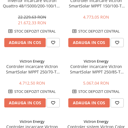
Invertor incarcare Victron
Controler incarcare Victron
Quattro 48/15000/200-100/100
SmartSolar MPPT 150/100-Tr
– 15000VA, 48V, dual AC, UPS,
VE.Can – 100A, 150V, VE.Can,
PowerAssist
eficienta maxima
22.229,63 RON
4.773,05 RON
21.672,33 RON
STOC DEPOZIT CENTRAL
STOC DEPOZIT CENTRAL
ADAUGA IN COS
ADAUGA IN COS
Victron Energy
Victron Energy
Controler incarcare Victron
Controler incarcare Victron
SmartSolar MPPT 250/70-Tr
SmartSolar MPPT 250/85-Tr
VE.Can – 70A, 250V, VE.Can,
VE.Can – 85A, 250V, VE.Can,
eficienta maxima
eficienta maxima
4.712,50 RON
5.067,04 RON
STOC DEPOZIT CENTRAL
STOC DEPOZIT CENTRAL
ADAUGA IN COS
ADAUGA IN COS
Victron Energy
Victron Energy
Controler incarcare Victron
Controler sistem Victron Color