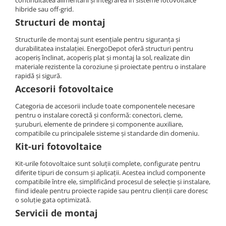
continuitatea alimentării și integrarea în sisteme fotovoltaice
Cabluri semnalizare si control
hibride sau off-grid.
Structuri de montaj
Cabluri speciale
Structurile de montaj sunt esențiale pentru siguranța și
Conductori flexibili cupru
durabilitatea instalației. EnergoDepot oferă structuri pentru
Conductori rigizi
acoperiș înclinat, acoperiș plat și montaj la sol, realizate din
materiale rezistente la coroziune și proiectate pentru o instalare
Conductori rigizi cupru
rapidă și sigură.
Cabluri alarma
Accesorii fotovoltaice
Cabluri boxe
Categoria de accesorii include toate componentele necesare
pentru o instalare corectă și conformă: conectori, cleme,
Cabluri semnalizare incendiu
șuruburi, elemente de prindere și componente auxiliare,
Cabluri semnalizare si control
compatibile cu principalele sisteme și standarde din domeniu.
ecranate
Kit-uri fotovoltaice
Kit-urile fotovoltaice sunt soluții complete, configurate pentru
diferite tipuri de consum și aplicații. Acestea includ componente
compatibile între ele, simplificând procesul de selecție și instalare,
fiind ideale pentru proiecte rapide sau pentru clienții care doresc
o soluție gata optimizată.
Servicii de montaj