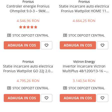
Fronius
Fronius
Controler energie Fronius
Statie incarcare auto electrica
Ohmpilot 9.0-3 – 9kW,
Fronius Wattpilot HOME 11J
optimizare autoconsum,
2.0 – 11kW, WiFi, control
incalzire apa
inteligent
4.546,96 RON
4.664,25 RON
STOC DEPOZIT CENTRAL
STOC DEPOZIT CENTRAL
ADAUGA IN COS
ADAUGA IN COS
Fronius
Victron Energy
Statie incarcare auto electrica
Invertor incarcare Victron
Fronius Wattpilot GO 22J 2.0 –
MultiPlus 48/1200/13-16 –
22kW, mobil, WiFi, control
1200VA, 48V, UPS, incarcare
inteligent
baterii
4.795,26 RON
3.140,54 RON
STOC DEPOZIT CENTRAL
STOC DEPOZIT CENTRAL
ADAUGA IN COS
ADAUGA IN COS