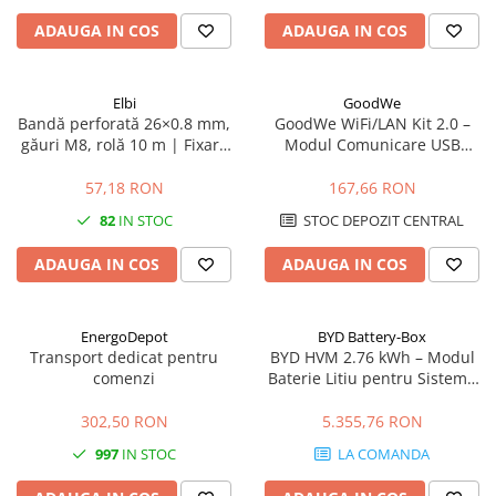
ADAUGA IN COS
ADAUGA IN COS
Elbi
GoodWe
Bandă perforată 26×0.8 mm,
GoodWe WiFi/LAN Kit 2.0 –
găuri M8, rolă 10 m | Fixare
Modul Comunicare USB
conducte și elemente grele
pentru Invertoare GoodWe
(LAN, WLAN, Bluetooth, IP65)
57,18 RON
167,66 RON
82
IN STOC
STOC DEPOZIT CENTRAL
ADAUGA IN COS
ADAUGA IN COS
EnergoDepot
BYD Battery-Box
Transport dedicat pentru
BYD HVM 2.76 kWh – Modul
comenzi
Baterie Litiu pentru Sisteme
Fotovoltaice
302,50 RON
5.355,76 RON
997
IN STOC
LA COMANDA