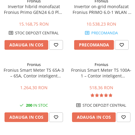
Fronius
Fronius
Invertor hibrid monofazat
Invertor on-grid monofazat
Fronius Primo GEN24 6.0 Plus
Fronius PRIMO 6.0-1 WLAN –
– 6kW, Eficienta 98.2%
6kW, WiFi integrat, Eficienta
97.8%
15.168,75 RON
10.538,23 RON
STOC DEPOZIT CENTRAL
PRECOMANDA
ADAUGA IN COS
PRECOMANDA
Fronius
Fronius
Fronius Smart Meter TS 65A-3
Fronius Smart Meter TS 100A-
– 65A, Contor inteligent
1 – Contor inteligent
trifazat, masurare
monofazat 100A, masurare
bidirectionala, RS485
bidirectionala, RS485
1.264,30 RON
518,36 RON
200
IN STOC
STOC DEPOZIT CENTRAL
ADAUGA IN COS
ADAUGA IN COS