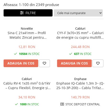
Afiseaza:
1-
100
din
2349
produse
FILTRE
Novelite
Cabluri
Sina C 21x41mm – Profil
CYY-F 3x70+35 mm² – Cabluri
Metalic Zincat pentru
de energie cu cupru multifilar
Prinderea si Sustinerea
0.6/1kV
Jgheaburilor Port-Cablu
12,81 RON
244,48 RON
10584
IN STOC
637
IN STOC
ADAUGA IN COS
ADAUGA IN COS
Cabluri
Enphase
Cablu RV-K 1x35 mm² 0.6/1kV
Enphase IQ-Cable 1,3m 3~ (Q-
– Cupru Flexibil, Energie și
25-10-3P-200) – Cablu Trifazat
Distribuție
pentru Microinvertoare
Enphase IQ
34,10 RON
140,79 RON
1000
IN STOC
STOC DEPOZIT CENTRAL