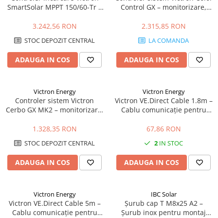
SmartSolar MPPT 150/60-Tr –
Control GX – monitorizare,
60A, 150V, Bluetooth, eficienta
control, VRM, display integrat
maxima
3.242,56 RON
2.315,85 RON
STOC DEPOZIT CENTRAL
LA COMANDA
ADAUGA IN COS
ADAUGA IN COS
Victron Energy
Victron Energy
Controler sistem Victron
Victron VE.Direct Cable 1.8m –
Cerbo GX MK2 – monitorizare,
Cablu comunicație pentru
control, VRM, integrare
MPPT, Invertere & BMS | 1.8
completa
metri
1.328,35 RON
67,86 RON
STOC DEPOZIT CENTRAL
2
IN STOC
ADAUGA IN COS
ADAUGA IN COS
Victron Energy
IBC Solar
Victron VE.Direct Cable 5m –
Șurub cap T M8x25 A2 –
Cablu comunicație pentru
Șurub inox pentru montaj