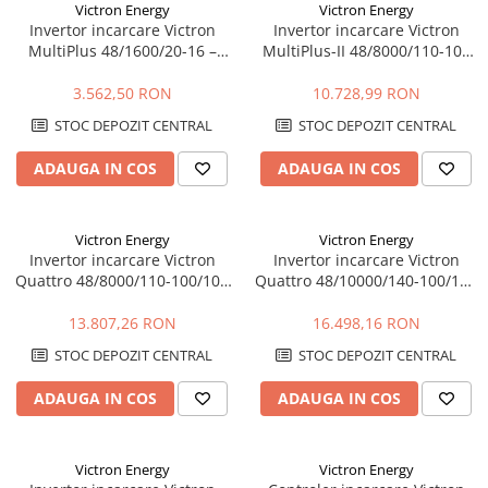
Victron Energy
Victron Energy
Invertor incarcare Victron
Invertor incarcare Victron
MultiPlus 48/1600/20-16 –
MultiPlus-II 48/8000/110-100
1600VA, 48V, UPS, incarcare
230V – 8000VA, 48V, UPS,
baterii
PowerAssist
3.562,50 RON
10.728,99 RON
STOC DEPOZIT CENTRAL
STOC DEPOZIT CENTRAL
ADAUGA IN COS
ADAUGA IN COS
Victron Energy
Victron Energy
Invertor incarcare Victron
Invertor incarcare Victron
Quattro 48/8000/110-100/100
Quattro 48/10000/140-100/100
– 8000VA, 48V, dual AC, UPS,
– 10000VA, 48V, dual AC, UPS,
PowerAssist
PowerAssist
13.807,26 RON
16.498,16 RON
STOC DEPOZIT CENTRAL
STOC DEPOZIT CENTRAL
ADAUGA IN COS
ADAUGA IN COS
Victron Energy
Victron Energy