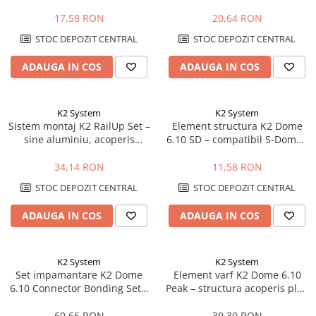
fixare panouri 30-42mm,
acoperis plat, sistem Dome
negru
17,58 RON
20,64 RON
STOC DEPOZIT CENTRAL
STOC DEPOZIT CENTRAL
ADAUGA IN COS
ADAUGA IN COS
K2 System
K2 System
Sistem montaj K2 RailUp Set –
Element structura K2 Dome
sine aluminiu, acoperis
6.10 SD – compatibil S-Dome /
inclinat, fixare panouri
D-Dome, acoperis plat
fotovoltaice
34,14 RON
11,58 RON
STOC DEPOZIT CENTRAL
STOC DEPOZIT CENTRAL
ADAUGA IN COS
ADAUGA IN COS
K2 System
K2 System
Set impamantare K2 Dome
Element varf K2 Dome 6.10
6.10 Connector Bonding Set –
Peak – structura acoperis plat,
bonding electric, sistem Dome
sistem Dome 6, fixare panouri
6
60,66 RON
39,30 RON