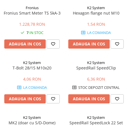
Fronius
K2 System
Fronius Smart Meter TS 5kA-3
Hexagon flange nut M10
1.228,78 RON
1,54 RON
7
IN STOC
LA COMANDA
ADAUGA IN COS
ADAUGA IN COS
K2 System
K2 System
T-Bolt 28/15 M10x20
SpeedRail SpeedClip
4,06 RON
6,36 RON
LA COMANDA
STOC DEPOZIT CENTRAL
ADAUGA IN COS
ADAUGA IN COS
K2 System
K2 System
MK2 (doar cu S/D-Dome)
SpeedRail SpeedLock 22 Set