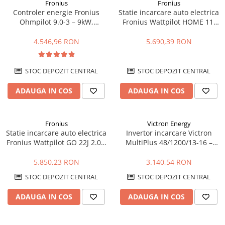
Fronius
Fronius
Controler energie Fronius
Statie incarcare auto electrica
Ohmpilot 9.0-3 – 9kW,
Fronius Wattpilot HOME 11J
optimizare autoconsum,
2.0 – 11kW, WiFi, control
incalzire apa
inteligent
4.546,96 RON
5.690,39 RON
STOC DEPOZIT CENTRAL
STOC DEPOZIT CENTRAL
ADAUGA IN COS
ADAUGA IN COS
Fronius
Victron Energy
Statie incarcare auto electrica
Invertor incarcare Victron
Fronius Wattpilot GO 22J 2.0 –
MultiPlus 48/1200/13-16 –
22kW, mobil, WiFi, control
1200VA, 48V, UPS, incarcare
inteligent
baterii
5.850,23 RON
3.140,54 RON
STOC DEPOZIT CENTRAL
STOC DEPOZIT CENTRAL
ADAUGA IN COS
ADAUGA IN COS