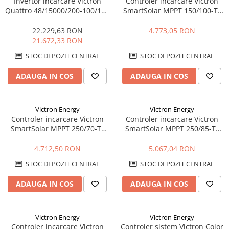
Invertor incarcare Victron
Controler incarcare Victron
Quattro 48/15000/200-100/100
SmartSolar MPPT 150/100-Tr
– 15000VA, 48V, dual AC, UPS,
VE.Can – 100A, 150V, VE.Can,
PowerAssist
eficienta maxima
22.229,63 RON
4.773,05 RON
21.672,33 RON
STOC DEPOZIT CENTRAL
STOC DEPOZIT CENTRAL
ADAUGA IN COS
ADAUGA IN COS
Victron Energy
Victron Energy
Controler incarcare Victron
Controler incarcare Victron
SmartSolar MPPT 250/70-Tr
SmartSolar MPPT 250/85-Tr
VE.Can – 70A, 250V, VE.Can,
VE.Can – 85A, 250V, VE.Can,
eficienta maxima
eficienta maxima
4.712,50 RON
5.067,04 RON
STOC DEPOZIT CENTRAL
STOC DEPOZIT CENTRAL
ADAUGA IN COS
ADAUGA IN COS
Victron Energy
Victron Energy
Controler incarcare Victron
Controler sistem Victron Color