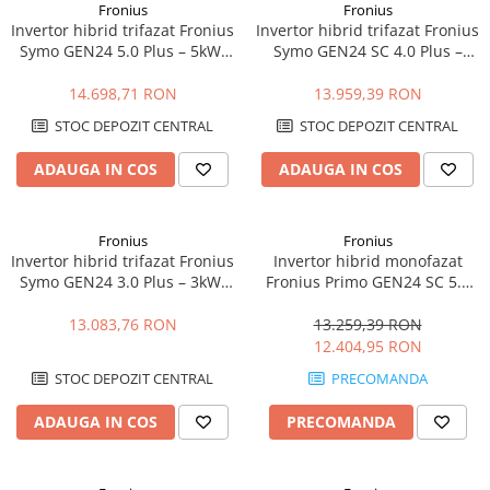
Fronius
Fronius
Invertor hibrid trifazat Fronius
Invertor hibrid trifazat Fronius
Symo GEN24 5.0 Plus – 5kW,
Symo GEN24 SC 4.0 Plus –
Backup Ready, Eficienta 98.2%
4kW, Backup Ready, Eficienta
98.1%
14.698,71 RON
13.959,39 RON
STOC DEPOZIT CENTRAL
STOC DEPOZIT CENTRAL
ADAUGA IN COS
ADAUGA IN COS
Fronius
Fronius
Invertor hibrid trifazat Fronius
Invertor hibrid monofazat
Symo GEN24 3.0 Plus – 3kW,
Fronius Primo GEN24 SC 5.0
Backup Ready, Eficienta
Plus – 5kW, Backup Ready,
ridicata
Eficienta 98.2%
13.083,76 RON
13.259,39 RON
12.404,95 RON
STOC DEPOZIT CENTRAL
PRECOMANDA
ADAUGA IN COS
PRECOMANDA