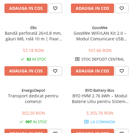
ADAUGA IN COS
ADAUGA IN COS
Elbi
GoodWe
Bandă perforată 26×0.8 mm,
GoodWe WiFi/LAN Kit 2.0 –
găuri M8, rolă 10 m | Fixare
Modul Comunicare USB
conducte și elemente grele
pentru Invertoare GoodWe
(LAN, WLAN, Bluetooth, IP65)
57,18 RON
167,66 RON
82
IN STOC
STOC DEPOZIT CENTRAL
ADAUGA IN COS
ADAUGA IN COS
EnergoDepot
BYD Battery-Box
Transport dedicat pentru
BYD HVM 2.76 kWh – Modul
comenzi
Baterie Litiu pentru Sisteme
Fotovoltaice
302,50 RON
5.355,76 RON
997
IN STOC
LA COMANDA