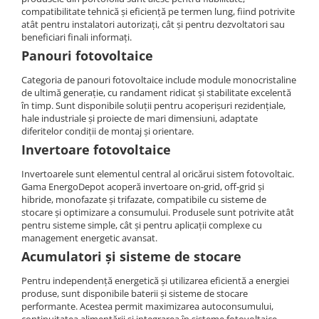
Invertoare Hibrid Sungrow
Aplica LED
Cabluri aluminiu coaxial
compatibilitate tehnică și eficiență pe termen lung, fiind potrivite
Cutie ABS modulara
Intrerupatoare automate
HV
Invertoare on-grid Sungrow
atât pentru instalatori autorizați, cât și pentru dezvoltatori sau
bransament
Corpuri solare
Doze
US
AFDD
beneficiari finali informați.
Statii de reincarcare Sungrow
Cabluri aluminiu nearmat
Corpuri solare decorative
SMA
Doze aparat
Intrerupatoare automate de putere
Panouri fotovoltaice
Victron Energy
Cabluri aluminiu tip Enel
Iluminat festiv
Jgheaburi
Intrerupatoare automate
Sungrow
MPPT
Categoria de panouri fotovoltaice include module monocristaline
Cabluri aluminiu torsadat/aerian
diferentiale
Instalatii sarbatori
de ultimă generație, cu randament ridicat și stabilitate excelentă
Jgheab metalic perforat
Accesorii Victron
SBH
Cabluri energie joasa tensiune -
Intrerupatoare automate modulare
în timp. Sunt disponibile soluții pentru acoperișuri rezidențiale,
Lanterne
Jgheab tip sarma
cupru
Invertor Hibrid - Off Grid
SBR battery
hale industriale și proiecte de mari dimensiuni, adaptate
Separator sarcina
Tablou metalic
Stalpi de iluminat
diferitelor condiții de montaj și orientare.
Statii de reincarcare Victron
SBS
Cabluri cupru armat
Relee
Invertoare fotovoltaice
Accesorii stocare
Tablou organizare santier echipat
Cabluri cupru coaxial bransament
Releu monitorizare tensiune
Cabluri cupru flexibil
Invertoarele sunt elementul central al oricărui sistem fotovoltaic.
Tablou organizare santier necablat
Separator fuzibil
Gama EnergoDepot acoperă invertoare on-grid, off-grid și
Cabluri cupru nearmat
Tub flexibil
hibride, monofazate și trifazate, compatibile cu sisteme de
Separator fuzibil aplicatii
Cabluri cupru rezistente la foc
stocare și optimizare a consumului. Produsele sunt potrivite atât
fotovoltaice
Tub flexibil dublu perete (corugata)
pentru sisteme simple, cât și pentru aplicații complexe cu
Cabluri flexibile
Sigurante fuzibile
Tub flexibil metalic
management energetic avansat.
Cabluri flexibile plate
Acumulatori și sisteme de stocare
Cabluri medie tensiune
Pentru independență energetică și utilizarea eficientă a energiei
Cabluri medie tensiune aluminiu
produse, sunt disponibile baterii și sisteme de stocare
performante. Acestea permit maximizarea autoconsumului,
Cabluri optice