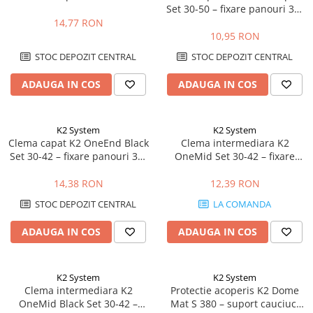
Set 30-50 – fixare panouri 30-
50mm, MiniRail
14,77 RON
10,95 RON
STOC DEPOZIT CENTRAL
STOC DEPOZIT CENTRAL
ADAUGA IN COS
ADAUGA IN COS
K2 System
K2 System
Clema capat K2 OneEnd Black
Clema intermediara K2
Set 30-42 – fixare panouri 30-
OneMid Set 30-42 – fixare
42mm, negru
panouri 30-42mm, aluminiu
14,38 RON
12,39 RON
STOC DEPOZIT CENTRAL
LA COMANDA
ADAUGA IN COS
ADAUGA IN COS
K2 System
K2 System
Clema intermediara K2
Protectie acoperis K2 Dome
OneMid Black Set 30-42 –
Mat S 380 – suport cauciuc,