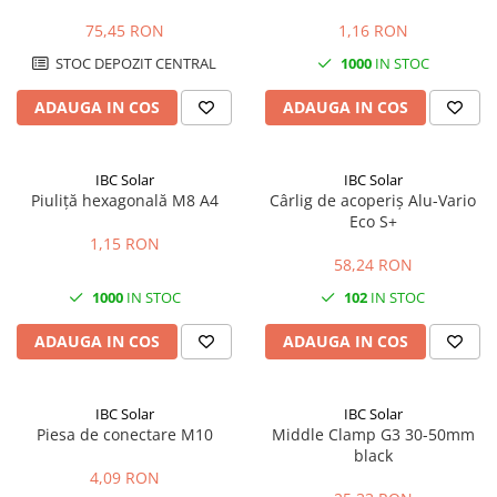
MPPT, Invertere & SmartShunt
panouri fotovoltaice | Calitate
| 5 metri
A2
75,45 RON
1,16 RON
STOC DEPOZIT CENTRAL
1000
IN STOC
ADAUGA IN COS
ADAUGA IN COS
IBC Solar
IBC Solar
Piuliță hexagonală M8 A4
Cârlig de acoperiș Alu-Vario
Eco S+
1,15 RON
58,24 RON
1000
IN STOC
102
IN STOC
ADAUGA IN COS
ADAUGA IN COS
IBC Solar
IBC Solar
Piesa de conectare M10
Middle Clamp G3 30-50mm
black
4,09 RON