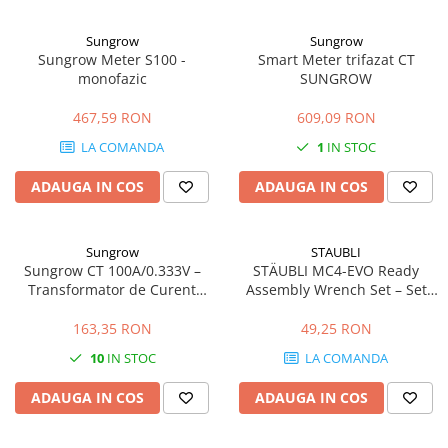
Sungrow
Sungrow
Sungrow Meter S100 -
Smart Meter trifazat CT
monofazic
SUNGROW
467,59 RON
609,09 RON
LA COMANDA
1
IN STOC
ADAUGA IN COS
ADAUGA IN COS
Sungrow
STAUBLI
Sungrow CT 100A/0.333V –
STÄUBLI MC4-EVO Ready
Transformator de Curent
Assembly Wrench Set – Set
Precizie Ridicată
Chei Profesionale pentru
Conectori Fotovoltaici MC4 și
163,35 RON
49,25 RON
MC4-Evo 2
10
IN STOC
LA COMANDA
ADAUGA IN COS
ADAUGA IN COS