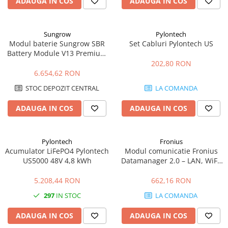
ADAUGA IN COS
ADAUGA IN COS
Sungrow
Pylontech
Modul baterie Sungrow SBR
Set Cabluri Pylontech US
Battery Module V13 Premium
3.2kWh HV LFP
202,80 RON
6.654,62 RON
STOC DEPOZIT CENTRAL
LA COMANDA
ADAUGA IN COS
ADAUGA IN COS
Pylontech
Fronius
Acumulator LiFePO4 Pylontech
Modul comunicatie Fronius
US5000 48V 4,8 kWh
Datamanager 2.0 – LAN, WiFi,
monitorizare Solar.web
5.208,44 RON
662,16 RON
297
IN STOC
LA COMANDA
ADAUGA IN COS
ADAUGA IN COS