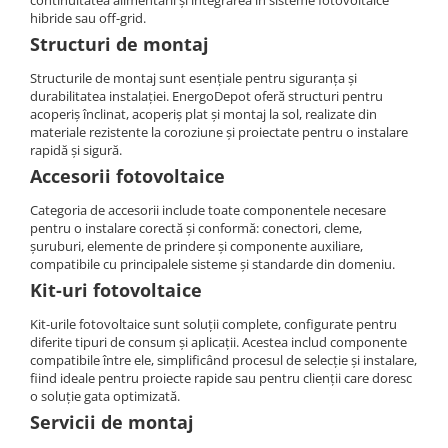
continuitatea alimentării și integrarea în sisteme fotovoltaice
Cabluri semnalizare si control
hibride sau off-grid.
Structuri de montaj
Cabluri speciale
Structurile de montaj sunt esențiale pentru siguranța și
Conductori flexibili cupru
durabilitatea instalației. EnergoDepot oferă structuri pentru
Conductori rigizi
acoperiș înclinat, acoperiș plat și montaj la sol, realizate din
materiale rezistente la coroziune și proiectate pentru o instalare
Conductori rigizi cupru
rapidă și sigură.
Cabluri alarma
Accesorii fotovoltaice
Cabluri boxe
Categoria de accesorii include toate componentele necesare
pentru o instalare corectă și conformă: conectori, cleme,
Cabluri semnalizare incendiu
șuruburi, elemente de prindere și componente auxiliare,
Cabluri semnalizare si control
compatibile cu principalele sisteme și standarde din domeniu.
ecranate
Kit-uri fotovoltaice
Kit-urile fotovoltaice sunt soluții complete, configurate pentru
diferite tipuri de consum și aplicații. Acestea includ componente
compatibile între ele, simplificând procesul de selecție și instalare,
fiind ideale pentru proiecte rapide sau pentru clienții care doresc
o soluție gata optimizată.
Servicii de montaj