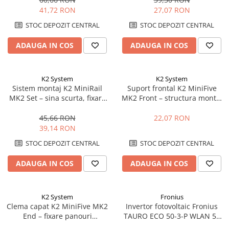
41,72 RON
27,07 RON
STOC DEPOZIT CENTRAL
STOC DEPOZIT CENTRAL
ADAUGA IN COS
ADAUGA IN COS
K2 System
K2 System
Sistem montaj K2 MiniRail
Suport frontal K2 MiniFive
MK2 Set – sina scurta, fixare
MK2 Front – structura montaj
acoperis, montaj rapid
acoperis plat, sistem MiniFive
panouri
45,66 RON
22,07 RON
39,14 RON
STOC DEPOZIT CENTRAL
STOC DEPOZIT CENTRAL
ADAUGA IN COS
ADAUGA IN COS
K2 System
Fronius
Clema capat K2 MiniFive MK2
Invertor fotovoltaic Fronius
End – fixare panouri
TAURO ECO 50-3-P WLAN 50
fotovoltaice, compatibil
kVA | 1000 Vdc / 400 Vac | C&I