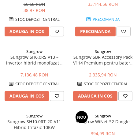
MiniFive
56,58 RON
33.144,56 RON
38,97 RON
STOC DEPOZIT CENTRAL
PRECOMANDA
ADAUGA IN COS
PRECOMANDA
Sungrow
Sungrow
Sungrow SH6.0RS V13 –
Sungrow SBR Accessory Pack
invertor hibrid monofazat 6
V114 Premium pentru baterii
kW cu backup si baterii HV
SBR HV
7.136,48 RON
2.335,94 RON
STOC DEPOZIT CENTRAL
STOC DEPOZIT CENTRAL
ADAUGA IN COS
ADAUGA IN COS
Sungrow
Sungrow
NOU
Sungrow SH10.0RT-20-V11
Sungrow WiNet-S2 Dongle
Hibrid trifazic 10KW
394,99 RON