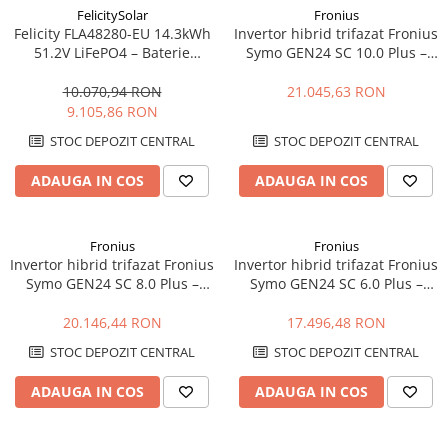
FelicitySolar
Fronius
Felicity FLA48280-EU 14.3kWh
Invertor hibrid trifazat Fronius
51.2V LiFePO4 – Baterie
Symo GEN24 SC 10.0 Plus –
Stocare LV, 6000+ cicluri,
10kW, Backup Ready, Eficienta
Scalabilă
98.3%
10.070,94 RON
21.045,63 RON
9.105,86 RON
STOC DEPOZIT CENTRAL
STOC DEPOZIT CENTRAL
ADAUGA IN COS
ADAUGA IN COS
Fronius
Fronius
Invertor hibrid trifazat Fronius
Invertor hibrid trifazat Fronius
Symo GEN24 SC 8.0 Plus –
Symo GEN24 SC 6.0 Plus –
8kW, Backup Ready, Eficienta
6kW, Backup Ready, Eficienta
98.3%
98.3%
20.146,44 RON
17.496,48 RON
STOC DEPOZIT CENTRAL
STOC DEPOZIT CENTRAL
ADAUGA IN COS
ADAUGA IN COS