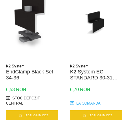
K2 System
K2 System
EndClamp Black Set
K2 System EC
34-36
STANDARD 30-31
BLACK- MOQ 500
6,53 RON
6,70 RON
STOC DEPOZIT
CENTRAL
LA COMANDA
ADAUGA IN COS
ADAUGA IN COS