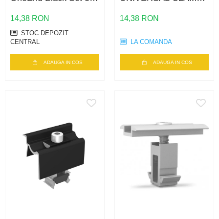
42 – fixare panouri 30-
ONEMID BLACK SET
42mm, negru
30-42MM
14,38 RON
14,38 RON
STOC DEPOZIT
CENTRAL
LA COMANDA
ADAUGA IN COS
ADAUGA IN COS