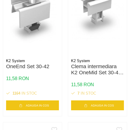
K2 System
K2 System
OneEnd Set 30-42
Clema intermediara
K2 OneMid Set 30-42
– fixare panouri 30-
11,58 RON
42mm, aluminiu
11,58 RON
1164
IN STOC
7
IN STOC
ADAUGA IN COS
ADAUGA IN COS