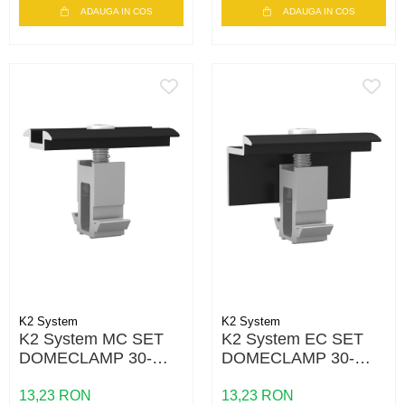
ADAUGA IN COS
ADAUGA IN COS
K2 System
K2 System
K2 System MC SET
K2 System EC SET
DOMECLAMP 30-
DOMECLAMP 30-
50MM BLACK
50MM BLACK
UNIVERSAL
UNIVERSAL
13,23 RON
13,23 RON