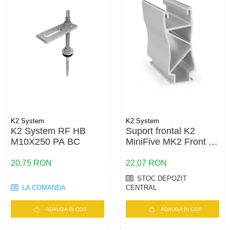
K2 System
K2 System
K2 System RF HB
Suport frontal K2
M10X250 PA BC
MiniFive MK2 Front –
structura montaj
acoperis plat, sistem
20,75 RON
22,07 RON
MiniFive
STOC DEPOZIT
LA COMANDA
CENTRAL
ADAUGA IN COS
ADAUGA IN COS