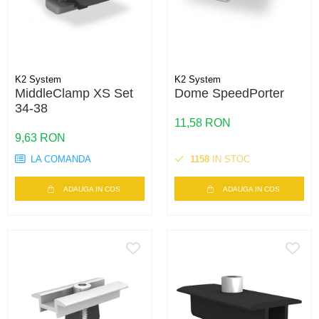
K2 System
K2 System
MiddleClamp XS Set
Dome SpeedPorter
34-38
11,58 RON
9,63 RON
LA COMANDA
1158
IN STOC
ADAUGA IN COS
ADAUGA IN COS