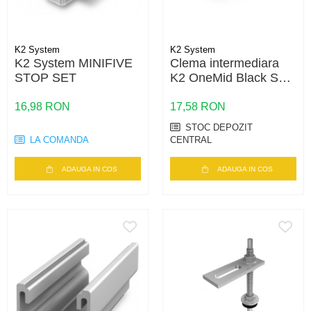
K2 System
K2 System
K2 System MINIFIVE
Clema intermediara
STOP SET
K2 OneMid Black Set
30-42 – fixare panouri
30-42mm, negru
16,98 RON
17,58 RON
STOC DEPOZIT
LA COMANDA
CENTRAL
ADAUGA IN COS
ADAUGA IN COS