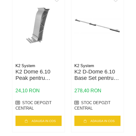
Cabluri semnalizare si control
Cabluri speciale
Conductori flexibili cupru
Conductori rigizi
Conductori rigizi cupru
Cabluri alarma
Cabluri boxe
K2 System
K2 System
K
K2 Dome 6.10
K2 D-Dome 6.10
Cabluri semnalizare incendiu
Peak pentru
Base Set pentru
structura
acoperis terasa
Cabluri semnalizare si control
fotovoltaica
24,10 RON
278,40 RON
1
ecranate
STOC DEPOZIT
STOC DEPOZIT
CENTRAL
CENTRAL
ADAUGA IN COS
ADAUGA IN COS