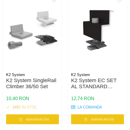
K2 System
K2 System
K2 System SingleRail
K2 System EC SET
Climber 36/50 Set
AL STANDARD
BLACK 34-36 SS PA
10,40 RON
12,74 RON
1457
IN STOC
LA COMANDA
ADAUGA IN COS
ADAUGA IN COS