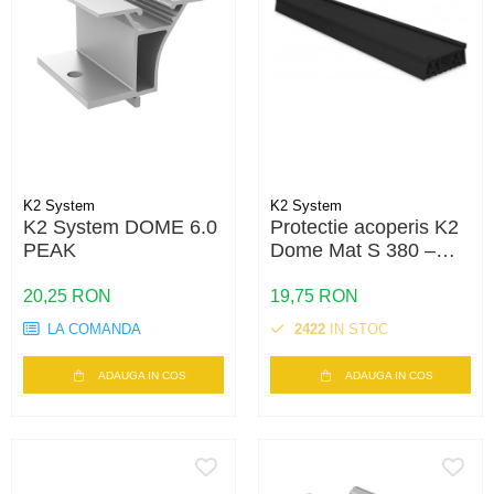
K2 System
K2 System
K2 System DOME 6.0
Protectie acoperis K2
PEAK
Dome Mat S 380 –
suport cauciuc,
acoperis plat, sistem
20,25 RON
19,75 RON
Dome
LA COMANDA
2422
IN STOC
ADAUGA IN COS
ADAUGA IN COS