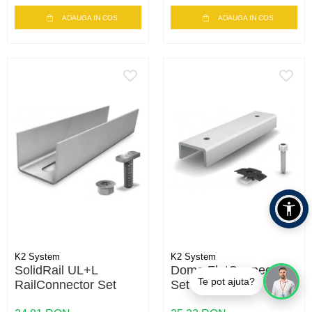
ADAUGA IN COS
ADAUGA IN COS
K2 System
K2 System
SolidRail UL+L
Dome FlatConnector
Te pot ajuta?
RailConnector Set
Set