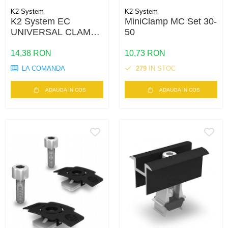
K2 System
K2 System
K2 System EC
MiniClamp MC Set 30-
UNIVERSAL CLAMP
50
ONEEND BLACK 30-
42MM
14,38 RON
10,73 RON
LA COMANDA
279
IN STOC
ADAUGA IN COS
ADAUGA IN COS