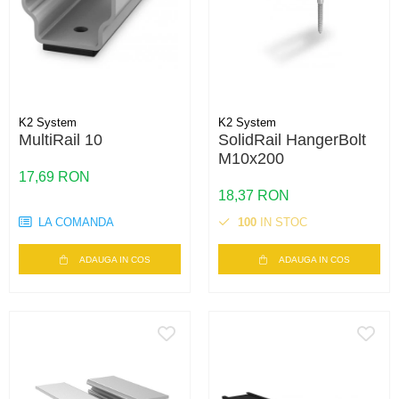
K2 System
K2 System
MultiRail 10
SolidRail HangerBolt
M10x200
17,69 RON
18,37 RON
LA COMANDA
100
IN STOC
ADAUGA IN COS
ADAUGA IN COS