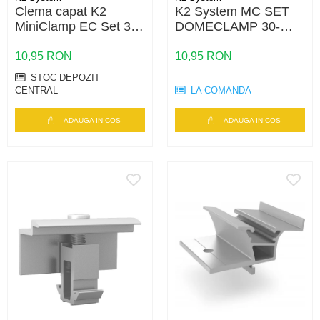
Clema capat K2
K2 System MC SET
MiniClamp EC Set 30-
DOMECLAMP 30-
50 – fixare panouri 30-
50MM SILVER
50mm, MiniRail
UNIVERSAL
10,95 RON
10,95 RON
STOC DEPOZIT
CENTRAL
LA COMANDA
ADAUGA IN COS
ADAUGA IN COS