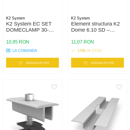
K2 System
K2 System
K2 System EC SET
Element structura K2
DOMECLAMP 30-
Dome 6.10 SD –
50MM SILVER
compatibil S-Dome /
UNIVERSAL
D-Dome, acoperis plat
10,95 RON
11,07 RON
LA COMANDA
1786
IN STOC
ADAUGA IN COS
ADAUGA IN COS