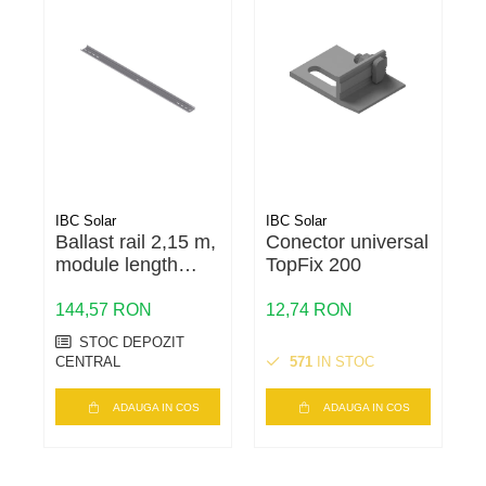
IBC Solar
IBC Solar
I
Ballast rail 2,15 m,
Conector universal
module length
TopFix 200
max. 2100mm
144,57 RON
12,74 RON
9
STOC DEPOZIT
CENTRAL
571
IN STOC
ADAUGA IN COS
ADAUGA IN COS