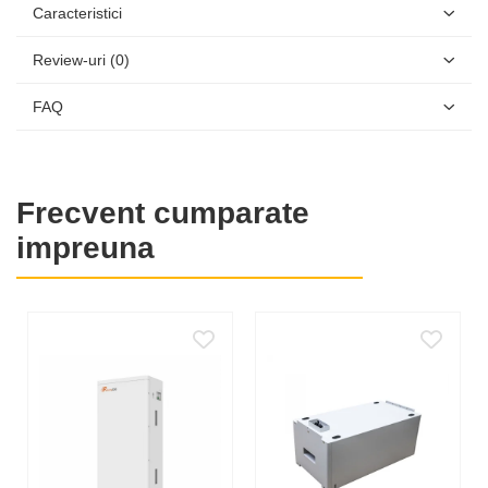
Caracteristici
Sistem compatibil:
K2 Systems
Aplicatie:
acoperis inclinat
Review-uri
(0)
Material:
aluminiu anodizat
Montaj:
cu sine longitudinale
FAQ
Compatibilitate panouri:
universala
Rezistenta:
vant si zapada conform standardelor
Functionalitati cheie
Frecvent cumparate
Sistem clasic cu sine
impreuna
Permite:
aliniere precisa
montaj flexibil
adaptare la diferite configuratii
Compatibilitate larga
Se poate utiliza pe:
tabla
tigla
alte tipuri de acoperis (cu accesorii)