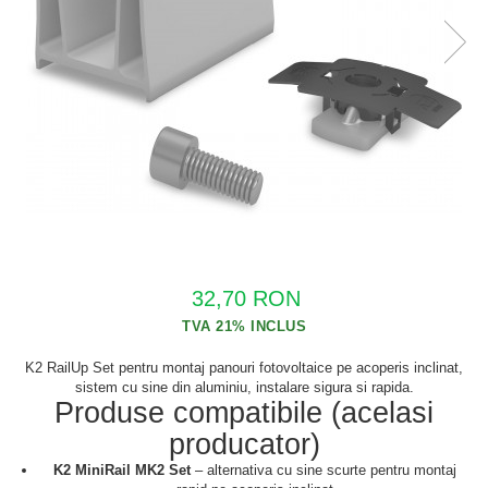
Cabluri semnalizare si control
Cabluri speciale
Conductori flexibili cupru
Conductori rigizi
Conductori rigizi cupru
Cabluri alarma
Cabluri boxe
Cabluri semnalizare incendiu
32,70 RON
Cabluri semnalizare si control
ecranate
K2 RailUp Set pentru montaj panouri fotovoltaice pe acoperis inclinat,
sistem cu sine din aluminiu, instalare sigura si rapida.
Produse compatibile (acelasi
producator)
K2 MiniRail MK2 Set
– alternativa cu sine scurte pentru montaj