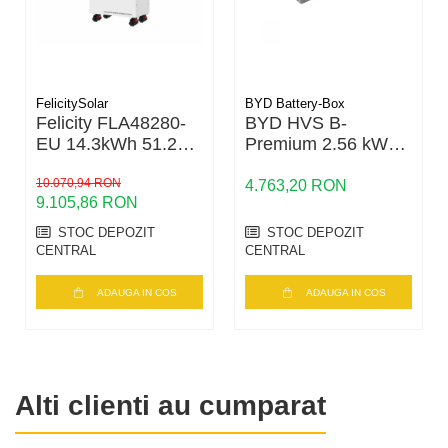
Stabilitate ridicata
Asigura fixare sigura si durabila.
Montaj profesional
FelicitySolar
BYD Battery-Box
Preferat pentru proiecte:
Felicity FLA48280-
BYD HVS B-
rezidentiale
EU 14.3kWh 51.2V
Premium 2.56 kWh
comerciale
LiFePO4 – Baterie
– Modul baterie
Stocare LV, 6000+
10.070,94 RON
LiFePO4 pentru
4.763,20 RON
Durabilitate ridicata
9.105,86 RON
cicluri, Scalabilă
sisteme hibride
Rezistent la:
STOC DEPOZIT
STOC DEPOZIT
coroziune
CENTRAL
CENTRAL
UV
conditii meteo extreme
ADAUGA IN COS
ADAUGA IN COS
Alti clienti au cumparat