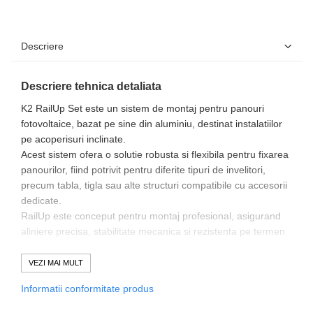
Descriere
Descriere tehnica detaliata
K2 RailUp Set este un sistem de montaj pentru panouri
fotovoltaice, bazat pe sine din aluminiu, destinat instalatiilor
pe acoperisuri inclinate.
Acest sistem ofera o solutie robusta si flexibila pentru fixarea
panourilor, fiind potrivit pentru diferite tipuri de invelitori,
precum tabla, tigla sau alte structuri compatibile cu accesorii
dedicate.
RailUp este conceput pentru montaj profesional, asigurand
aliniere precisa, stabilitate mecanica si rezistenta pe termen
lung.
VEZI MAI MULT
Specificatii tehnice principale
Informatii conformitate produs
Tip:
sistem montaj cu sine