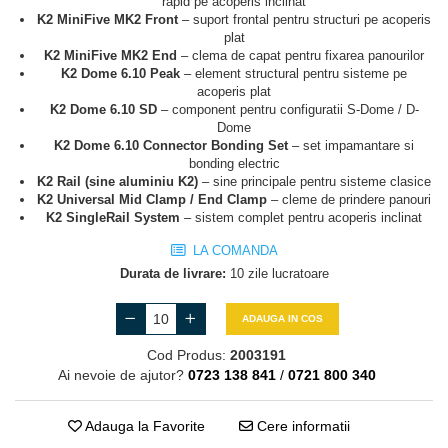
rapid pe acoperis inclinat
K2 MiniFive MK2 Front
– suport frontal pentru structuri pe acoperis
plat
K2 MiniFive MK2 End
– clema de capat pentru fixarea panourilor
K2 Dome 6.10 Peak
– element structural pentru sisteme pe
acoperis plat
K2 Dome 6.10 SD
– component pentru configuratii S-Dome / D-
Dome
K2 Dome 6.10 Connector Bonding Set
– set impamantare si
bonding electric
K2 Rail (sine aluminiu K2)
– sine principale pentru sisteme clasice
K2 Universal Mid Clamp / End Clamp
– cleme de prindere panouri
K2 SingleRail System
– sistem complet pentru acoperis inclinat
LA COMANDA
Durata de livrare:
10 zile lucratoare
ADAUGA IN COS
Cod Produs:
2003191
Ai nevoie de ajutor?
0723 138 841
/
0721 800 340
Adauga la Favorite
Cere informatii