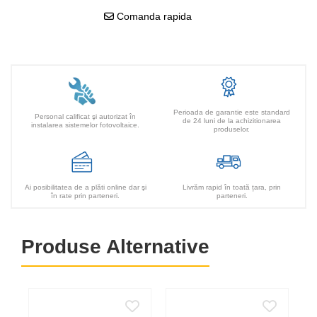
Comanda rapida
Perioada de garantie este standard
Personal calificat şi autorizat în
de 24 luni de la achizitionarea
instalarea sistemelor fotovoltaice.
produselor.
Ai posibilitatea de a plăti online dar şi
Livrăm rapid în toată țara, prin
în rate prin parteneri.
parteneri.
Produse Alternative