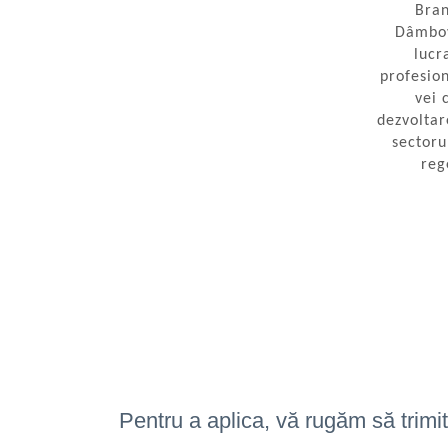
Bran
Alte accesorii
Dâmbov
Folie avertizoare
lucr
LEA accesorii
profesion
Papuci si mufe
vei 
dezvoltar
Cablu solar
sectoru
Cabluri coaxiale TV
reg
Cabluri curenti slabi
Cabluri date
Cabluri Electrice
Cabluri energie joasa tensiune -
aluminiu
Cabluri aluminiu armat
Cabluri aluminiu coaxial bransament
Cabluri aluminiu nearmat
Pentru a aplica, vă rugăm să trimi
Cabluri aluminiu tip Enel