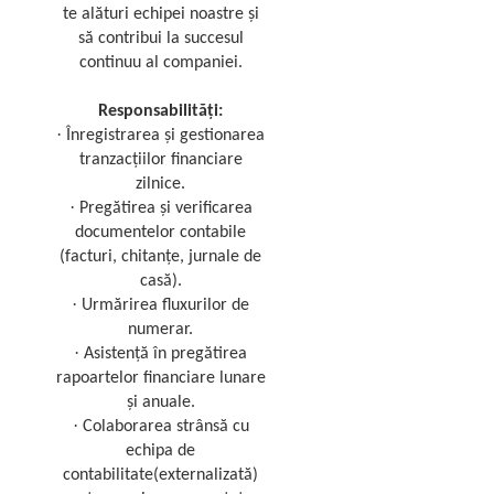
te alături echipei noastre și
să contribui la succesul
continuu al companiei.
Responsabilități:
·
Înregistrarea și gestionarea
tranzacțiilor financiare
zilnice.
·
Pregătirea și verificarea
documentelor contabile
(facturi, chitanțe, jurnale de
casă).
·
Urmărirea fluxurilor de
numerar.
·
Asistență în pregătirea
rapoartelor financiare lunare
și anuale.
·
Colaborarea strânsă cu
echipa de
contabilitate(externalizată)