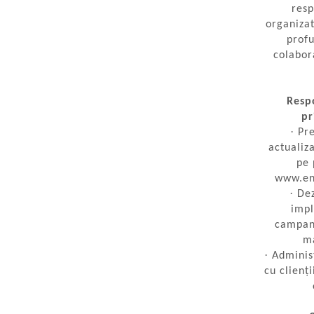
Statii de reincarcare Victron
resp
organizat
Acumulatori
prof
BYD Battery
colabor
HVM
HVS
Resp
LVS
pr
Deye
·
Pre
Enphase
actualiz
pe 
FelicitySolar
www.en
Fronius Reserva
·
Dez
imp
Fronius Reserva Pro
campan
Huawei
ma
·
Administ
Pylontech
cu clienț
H1
H2