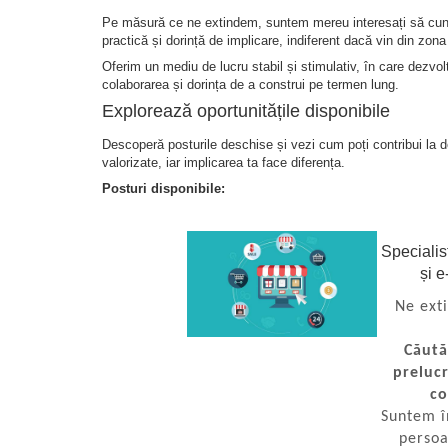
Statii de reincarcare Fronius
Pe măsură ce ne extindem, suntem mereu interesați să cunoa
practică și dorință de implicare, indiferent dacă vin din zon
Goodwe
Oferim un mediu de lucru stabil și stimulativ, în care dezvolt
HUAWEI
colaborarea și dorința de a construi pe termen lung.
Explorează oportunitățile disponibile
SMA
Descoperă posturile deschise și vezi cum poți contribui la 
Solis
valorizate, iar implicarea ta face diferența.
Solplanet
Posturi disponibile:
Sungrow
Invertoare Hibrid Sungrow
Specialis
Invertoare on-grid Sungrow
și 
Statii de reincarcare Sungrow
Ne ext
Victron Energy
Căută
MPPT
prelucr
Accesorii Victron
c
Acumulatori Victron
Suntem î
Invertor Hibrid - Off Grid
persoa