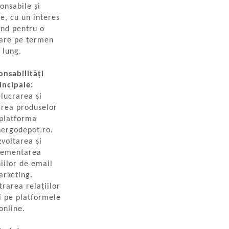
onsabile și
e, cu un interes
und pentru o
are pe termen
lung.
onsabilități
incipale:
lucrarea și
area produselor
platforma
ergodepot.ro
.
voltarea și
lementarea
iilor de email
rketing.
rarea relațiilor
ii pe platformele
online.