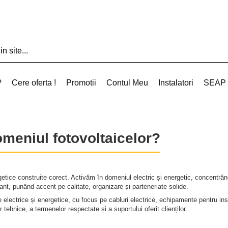
?
Cere oferta !
Promotii
Contul Meu
Instalatori
SEAP
domeniul fotovoltaicelor?
etice construite corect. Activăm în domeniul electric și energetic, concentrându
ant, punând accent pe calitate, organizare și parteneriate solide.
 electrice și energetice, cu focus pe cabluri electrice, echipamente pentru insta
or tehnice, a termenelor respectate și a suportului oferit clienților.