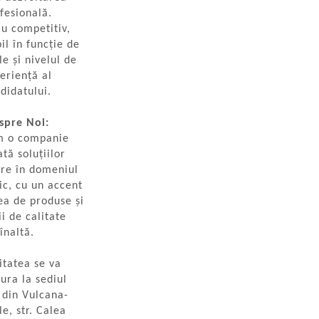
fesională.
iu competitiv,
il în funcție de
ile și nivelul de
eriență al
didatului.
spre Noi:
m o companie
tă soluțiilor
are în domeniul
ic, cu un accent
ea de produse și
ii de calitate
înaltă.
itatea se va
ura la sediul
 din Vulcana-
e, str. Calea