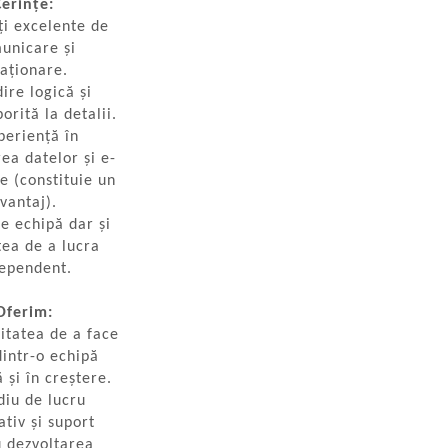
Cerințe:
ăți excelente de
unicare și
laționare.
ire logică și
orită la detalii.
periență în
ea datelor și e-
 (constituie un
vantaj).
de echipă dar și
tea de a lucra
ependent.
Oferim:
itatea de a face
dintr-o echipă
 și în creștere.
iu de lucru
ativ și suport
u dezvoltarea