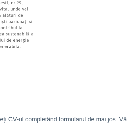
esti, nr.99,
ița, unde vei
a alături de
iști pasionați și
contribui la
ea sustenabilă a
lui de energie
enerabilă.
teți CV-ul completând formularul de mai jos. Vă