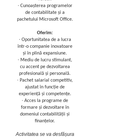
·
Cunoașterea programelor
de contabilitate și a
pachetului Microsoft Office.
Oferim:
·
Oportunitatea de a lucra
într-o companie inovatoare
și în plină expansiune.
·
Mediu de lucru stimulant,
cu accent pe dezvoltarea
profesională și personală.
·
Pachet salarial competitiv,
ajustat în funcție de
experiență și competențe.
·
Acces la programe de
formare și dezvoltare în
domeniul contabilității și
finanțelor.
Activitatea se va desfășura