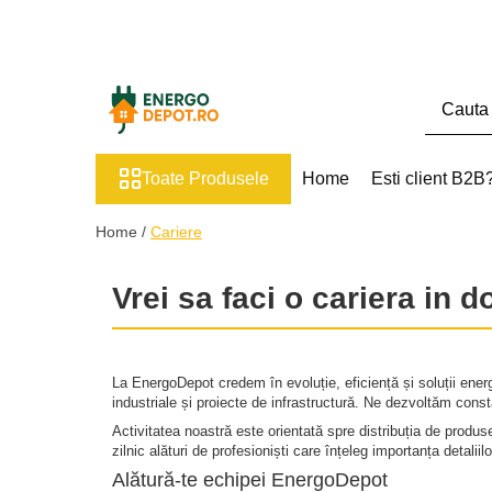
Toate Produsele
Panouri fotovoltaice
AIKO
Toate Produsele
Home
Esti client B2B
Canadian Solar
Longi Solar
Home /
Cariere
Optimizatoare panouri
Vrei sa faci o cariera in 
Victron Energy
Invertoare
Microinvertoare
La EnergoDepot credem în evoluție, eficiență și soluții energ
Fronius
industriale și proiecte de infrastructură. Ne dezvoltăm const
Accesorii Fronius
Activitatea noastră este orientată spre distribuția de produse
zilnic alături de profesioniști care înțeleg importanța detaliil
Invertoare Hibride Fronius
Alătură-te echipei EnergoDepot
Invertoare On-Grid Fronius