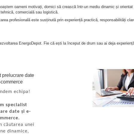
ștem oameni motivați, dornici să crească într-un mediu dinamic și orientat s
a tehnică, comercială sau logistică.
area profesională este susținută prin experiență practică, responsabilități clar
dezvoltarea EnergoDepot. Fie că ești la început de drum sau ai deja experiență
t prelucrare date
e-commerce
indem echipa!
m specialist
are date și e-
ommerce.
n căutarea unei
ne dinamice,