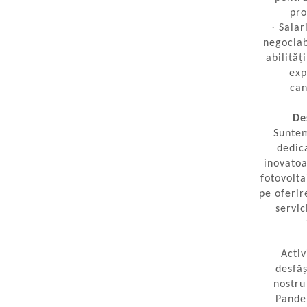
Accesorii
pro
Backup Switch
·
Salar
negociab
Conectica
abilităț
Adaptoare
exp
Conectica IEC
can
Convertor DC-DC
De
Dongle
Sunte
dedica
Meteocontrol
inovato
Monitorizare
fotovolta
pe oferir
Mufe si conectori
servic
Power analyzer
Smart Meter
Activ
Statii de reincarcare
desfăș
Cabluri
nostru
Accesorii cabluri
Pandel