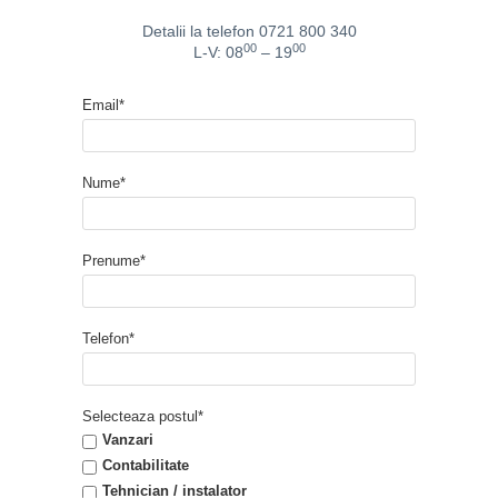
Detalii la telefon 0721 800 340
00
00
L-V: 08
– 19
Email*
Nume*
Prenume*
Telefon*
Selecteaza postul*
Vanzari
Contabilitate
Tehnician / instalator