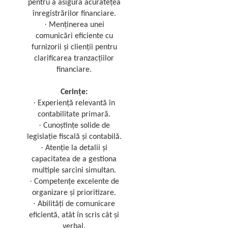
pentru a asigura acuratețea
înregistrărilor financiare.
·
Menținerea unei
comunicări eficiente cu
furnizorii și clienții pentru
clarificarea tranzacțiilor
financiare.
Cerințe:
·
Experiență relevantă în
contabilitate primară.
·
Cunoștințe solide de
legislație fiscală și contabilă.
·
Atenție la detalii și
capacitatea de a gestiona
multiple sarcini simultan.
·
Competențe excelente de
organizare și prioritizare.
·
Abilități de comunicare
eficientă, atât în scris cât și
verbal.