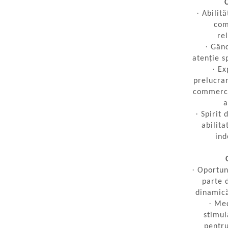
HV
·
Abilit
US
com
SMA
re
Sungrow
·
Gând
atenție sp
SBH
·
Ex
SBR battery
prelucrar
SBS
commerce
Accesorii stocare
a
·
Spirit 
Structura
abilita
Structura acoperis tigla
ind
Structura acoperis tabla
Structura acoperis plat
·
Oportun
IBC
parte 
dinamică
IBC Top Fix 200
·
Med
K2-Systems GmbH
stimul
pentr