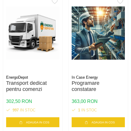
EnergoDepot
In Case Energy
Transport dedicat
Programare
pentru comenzi
constatare
302,50 RON
363,00 RON
997
IN STOC
1
IN STOC
ADAUGA IN COS
ADAUGA IN COS