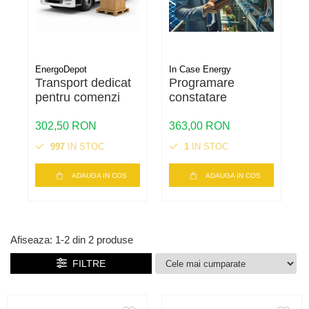
EnergoDepot
In Case Energy
Transport dedicat
Programare
pentru comenzi
constatare
302,50 RON
363,00 RON
997
IN STOC
1
IN STOC
ADAUGA IN COS
ADAUGA IN COS
Afiseaza:
1-
2
din
2
produse
FILTRE