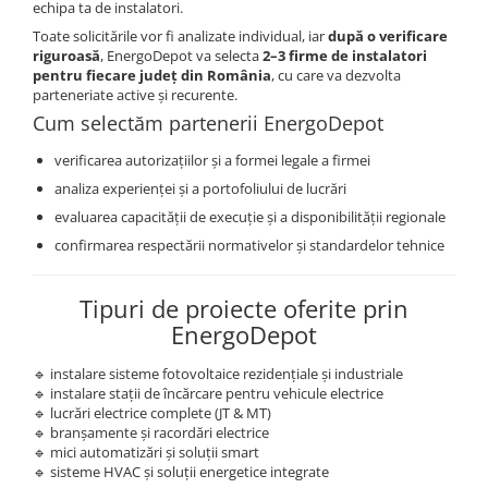
echipa ta de instalatori.
Toate solicitările vor fi analizate individual, iar
după o verificare
riguroasă
, EnergoDepot va selecta
2–3 firme de instalatori
pentru fiecare județ din România
, cu care va dezvolta
parteneriate active și recurente.
Cum selectăm partenerii EnergoDepot
verificarea autorizațiilor și a formei legale a firmei
analiza experienței și a portofoliului de lucrări
evaluarea capacității de execuție și a disponibilității regionale
confirmarea respectării normativelor și standardelor tehnice
Tipuri de proiecte oferite prin
EnergoDepot
🔹 instalare sisteme fotovoltaice rezidențiale și industriale
🔹 instalare stații de încărcare pentru vehicule electrice
🔹 lucrări electrice complete (JT & MT)
🔹 branșamente și racordări electrice
🔹 mici automatizări și soluții smart
🔹 sisteme HVAC și soluții energetice integrate