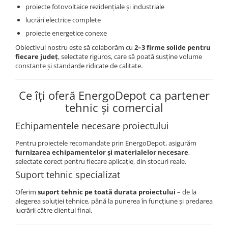
proiecte fotovoltaice rezidențiale și industriale
Cabluri semnalizare si control
lucrări electrice complete
Cabluri speciale
proiecte energetice conexe
Conductori flexibili cupru
Obiectivul nostru este să colaborăm cu
2–3 firme solide pentru
Conductori rigizi
fiecare județ
, selectate riguros, care să poată susține volume
constante și standarde ridicate de calitate.
Conductori rigizi cupru
Cabluri alarma
Ce îți oferă EnergoDepot ca partener
Cabluri boxe
tehnic și comercial
Cabluri semnalizare incendiu
Echipamentele necesare proiectului
Cabluri semnalizare si control
ecranate
Pentru proiectele recomandate prin EnergoDepot, asigurăm
furnizarea echipamentelor și materialelor necesare
,
selectate corect pentru fiecare aplicație, din stocuri reale.
Suport tehnic specializat
Oferim
suport tehnic pe toată durata proiectului
– de la
alegerea soluției tehnice, până la punerea în funcțiune și predarea
lucrării către clientul final.