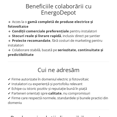
Beneficiile colaborării cu
EnergoDepot
🔹 Acces la o
gamă completă de produse electrice și
fotovoltaice
🔹
Condiții comerciale preferențiale
pentru instalatori
🔹
Stocuri reale și livrare rapidă
, inclusiv direct pe șantier
🔹
Proiecte recomandate
, fără costuri de marketing pentru
instalatori
🔹 Colaborare stabilă, bazată pe
seriozitate, continuitate și
predictibilitate
Cui ne adresăm
✔ Firme autorizate în domeniul electric și fotovoltaic
✔ Instalatori cu experiență și portofoliu relevant
✔ Echipe cu istoric pozitiv și reputație bună în piață
✔ Parteneri orientați spre
calitate
, nu compromisuri
✔ Firme care respectă normele, standardele și bunele practici din
domeniu