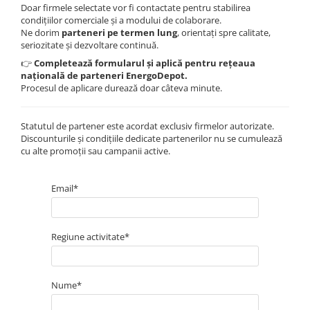
Doar firmele selectate vor fi contactate pentru stabilirea
condițiilor comerciale și a modului de colaborare.
Ne dorim
parteneri pe termen lung
, orientați spre calitate,
seriozitate și dezvoltare continuă.
👉
Completează formularul și aplică pentru rețeaua
națională de parteneri EnergoDepot.
Procesul de aplicare durează doar câteva minute.
Statutul de partener este acordat exclusiv firmelor autorizate.
Discounturile și condițiile dedicate partenerilor nu se cumulează
cu alte promoții sau campanii active.
Email*
Regiune activitate*
Nume*