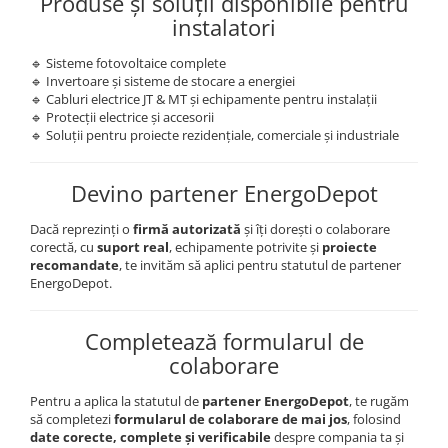
Produse și soluții disponibile pentru
instalatori
🔹 Sisteme fotovoltaice complete
🔹 Invertoare și sisteme de stocare a energiei
🔹 Cabluri electrice JT & MT și echipamente pentru instalații
🔹 Protecții electrice și accesorii
🔹 Soluții pentru proiecte rezidențiale, comerciale și industriale
Devino partener EnergoDepot
Dacă reprezinți o
firmă autorizată
și îți dorești o colaborare
corectă, cu
suport real
, echipamente potrivite și
proiecte
recomandate
, te invităm să aplici pentru statutul de partener
EnergoDepot.
Completează formularul de
colaborare
Pentru a aplica la statutul de
partener EnergoDepot
, te rugăm
să completezi
formularul de colaborare de mai jos
, folosind
date corecte, complete și verificabile
despre compania ta și