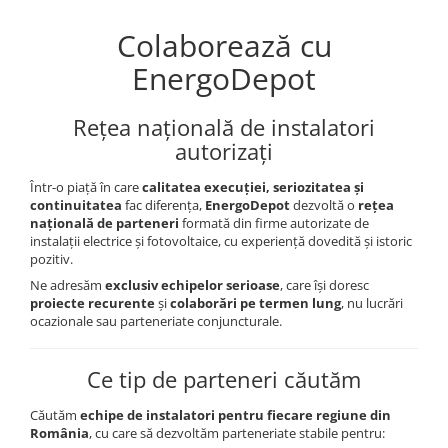
Invertoare Hibrid Sungrow
Aplica LED
Cabluri aluminiu coaxial
Cutie ABS modulara
Intrerupatoare automate
HV
Invertoare on-grid Sungrow
Colaborează cu
bransament
Corpuri solare
Doze
US
AFDD
Statii de reincarcare Sungrow
Cabluri aluminiu nearmat
EnergoDepot
Corpuri solare decorative
SMA
Doze aparat
Intrerupatoare automate de putere
Victron Energy
Cabluri aluminiu tip Enel
Iluminat festiv
Jgheaburi
Intrerupatoare automate
Sungrow
MPPT
Cabluri aluminiu torsadat/aerian
diferentiale
Rețea națională de instalatori
Instalatii sarbatori
Jgheab metalic perforat
Accesorii Victron
SBH
Cabluri energie joasa tensiune -
autorizați
Intrerupatoare automate modulare
Lanterne
Jgheab tip sarma
cupru
Acumulatori Victron
SBR battery
Separator sarcina
Tablou metalic
Stalpi de iluminat
Într-o piață în care
calitatea execuției, seriozitatea și
Invertor Hibrid - Off Grid
SBS
Cabluri cupru armat
Relee
continuitatea
fac diferența,
EnergoDepot
dezvoltă o
rețea
Statii de reincarcare Victron
Accesorii stocare
Tablou organizare santier echipat
Cabluri cupru coaxial bransament
națională de parteneri
formată din firme autorizate de
Releu monitorizare tensiune
instalații electrice și fotovoltaice, cu experiență dovedită și istoric
Cabluri cupru flexibil
Tablou organizare santier necablat
Separator fuzibil
pozitiv.
Cabluri cupru nearmat
Tub flexibil
Ne adresăm
exclusiv echipelor serioase
, care își doresc
Separator fuzibil aplicatii
Cabluri cupru rezistente la foc
proiecte recurente
și
colaborări pe termen lung
, nu lucrări
fotovoltaice
Tub flexibil dublu perete (corugata)
Cabluri flexibile
ocazionale sau parteneriate conjuncturale.
Sigurante fuzibile
Tub flexibil metalic
Cabluri flexibile plate
Ce tip de parteneri căutăm
Cabluri medie tensiune
Cabluri medie tensiune aluminiu
Căutăm
echipe de instalatori pentru fiecare regiune din
România
, cu care să dezvoltăm parteneriate stabile pentru:
Cabluri optice