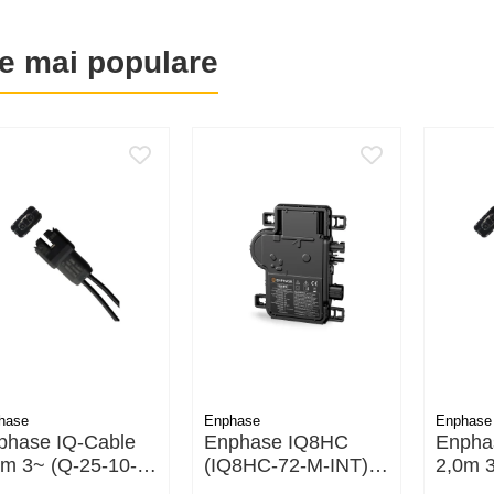
e mai populare
hase
Enphase
Enphase
phase IQ-Cable
Enphase IQ8HC
Enpha
3m 3~ (Q-25-10-
(IQ8HC-72-M-INT) –
2,0m 3
-200) – Cablu
Microinverter de
3P-160