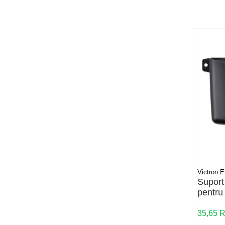
Cabluri aluminiu torsadat/aerian
Cabluri energie joasa tensiune -
cupru
Cabluri cupru armat
Cabluri cupru coaxial bransament
Cabluri cupru flexibil
Cabluri cupru nearmat
Cabluri cupru rezistente la foc
Cabluri flexibile
Cabluri flexibile plate
Cabluri medie tensiune
Cabluri medie tensiune aluminiu
Cabluri optice
Victron E
Suport
Cabluri semnalizare si control
pentru
Cabluri speciale
Smart 
35,65 
Conductori flexibili cupru