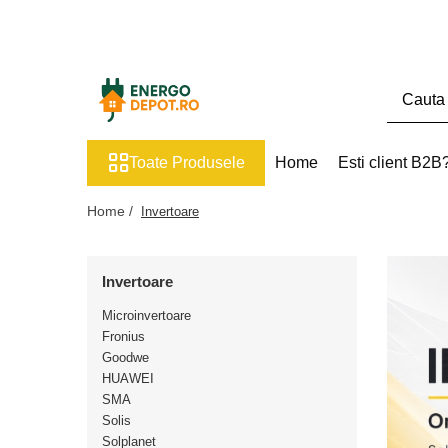
Toate Produsele
Panouri fotovoltaice
AIKO
Toate Produsele
Home
Esti client B2B
Canadian Solar
Longi Solar
Home /
Invertoare
Optimizatoare panouri
Victron Energy
Invertoare
Invertoare
Microinvertoare
Microinvertoare
Fronius
Fronius
Goodwe
HUAWEI
Accesorii Fronius
SMA
Invertoare Hibride Fronius
Solis
Solplanet
Invertoare On-Grid Fronius