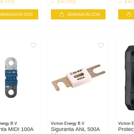
IN STOC
3
IN STOC
1
IN
ADAUGA IN COS
ADAUGA IN COS
nergy B.V.
Victron Energy B.V.
Victron 
nta MIDI 100A
Siguranta ANL 500A
Protec