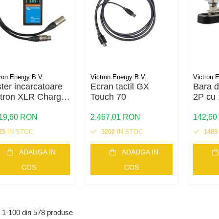
ron Energy B.V.
Victron Energy B.V.
Victron 
ter incarcatoare
Ecran tactil GX
Bara d
ctron XLR Charger
Touch 70
2P cu 
Vdc/20Adc Max
capac
019,60 RON
2.467,01 RON
142,6
25
IN STOC
3202
IN STOC
1489
ADAUGA IN
ADAUGA IN
COS
COS
1-
100
din
578
produse