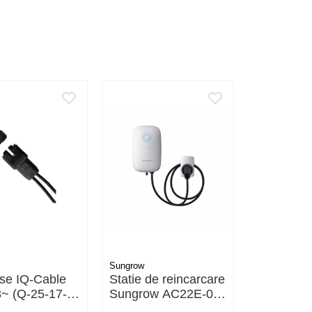
Sungrow
Enphase
se IQ-Cable
Statie de reincarcare
Enphase 
~ (Q-25-17-
Sungrow AC22E-01
3~ (Q-RE
) – Cablu
V118 Wallbox (Cablu
INT)