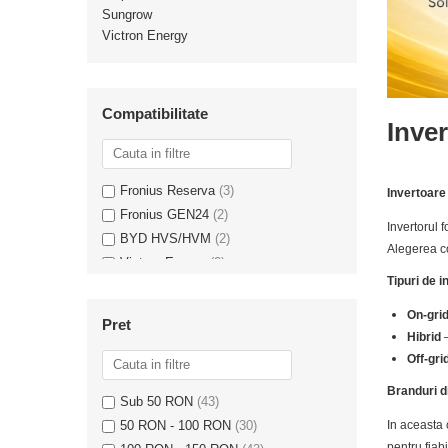
Sungrow
Statii de reincarcare Fronius
Victron Energy
Goodwe
HUAWEI
SMA
Compatibilitate
Inve
Solis
Solplanet
Fronius Reserva
(3)
Invertoare
Sungrow
Fronius GEN24
(2)
Invertorul 
BYD HVS/HVM
(2)
Invertoare Hibrid Sungrow
Alegerea co
Victron Energy
(2)
Invertoare on-grid Sungrow
Tipuri de i
Fronius
(2)
Statii de reincarcare Sungrow
Acumulatori BYD HVM/HVS, Sungrow
On-gri
Victron Energy
Pret
SBR, SBH si Pylontech
(1)
Hibrid
–
Fronius Wattpilot Flex
(1)
MPPT
Off-gri
Accesorii Victron
Branduri d
Sub 50 RON
(43)
Acumulatori Victron
50 RON - 100 RON
(30)
In aceasta
Invertor Hibrid - Off Grid
pentru fiabi