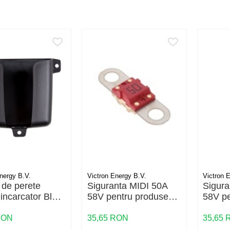
nergy B.V.
Victron Energy B.V.
Victron 
 de perete
Siguranta MIDI 50A
Sigura
 incarcator Blue
58V pentru produse
58V pe
IP65
48V
48V
RON
35,65 RON
35,65