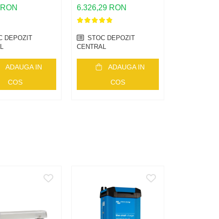
at cu Conectori
+ Contor MID)
9 RON
6.326,29 RON
947,50 RO
mblati pentru
nvertoarele
se IQ
 DEPOZIT
STOC DEPOZIT
STOC DE
L
CENTRAL
CENTRAL
ADAUGA IN
ADAUGA IN
AD
COS
COS
C