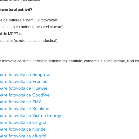
nvertorul potrivit?
tie de puterea sistemului fotovoltaic
bilitatea cu baterii (daca vrei stocare)
l de MPPT-uri
stalatiei (rezidential sau industrial)
e fotovoltaice sunt utilizate in sisteme rezidentiale, comerciale si industriale, fiind
oare fotovoltaice Sungrow
oare fotovoltaice Fronius
oare fotovoltaice Huawei
oare fotovoltaice GoodWe
oare fotovoltaice SMA
oare fotovoltaice Solplanet
oare fotovoltaice Victron Energy
oare fotovoltaice on-grid
oare fotovoltaice hibride
oare fotovoltaice off-grid