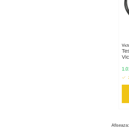
Alte accesorii
Folie avertizoare
LEA accesorii
Papuci si mufe
Cablu solar
Cabluri coaxiale TV
Vict
Tes
Cabluri curenti slabi
Vi
30
Cabluri date
1.
Cabluri Electrice
Cabluri energie joasa tensiune -
aluminiu
Cabluri aluminiu armat
Cabluri aluminiu coaxial bransament
Cabluri aluminiu nearmat
Cabluri aluminiu tip Enel
Afiseaza: