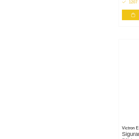
1207
Conductori rigizi
Conductori rigizi cupru
Cabluri alarma
Cabluri boxe
Cabluri semnalizare incendiu
Cabluri semnalizare si control
ecranate
Trasee electrice
Dulapuri metalice
Materiale instalatii si montaj
Banda perforata
Catarame banda inox
Banda inox
Tablouri electrice
Victron E
Tablouri plastic
Sigura