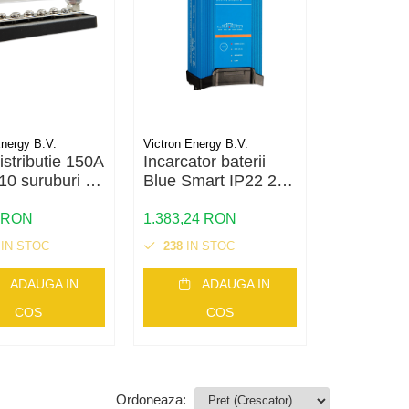
Energy B.V.
Victron Energy B.V.
Victron Energ
istributie 150A
Incarcator baterii
Incarcator
10 suruburi si
Blue Smart IP22 24V
Smart IP
16A 3 iesiri 230V
230V
0 RON
1.383,24 RON
1.219,25 
IN STOC
238
IN STOC
612
IN S
ADAUGA IN
ADAUGA IN
AD
COS
COS
C
Ordoneaza: