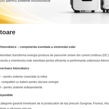
rtoare
 fotovoltaice – componenta esentiala a sistemului solar
fotovoltaic transforma energia produsa de panourile solare din curent continuu (DC) in 
recta a invertorului este esentiala pentru eficienta si performanta sistemului fotovol
nvertoare fotovoltaice
d
– pentru sisteme conectate la retea
 compatibil cu baterii pentru stocare energie
d
– pentru sisteme independente
isponibile
 categorie gasesti invertoare de la producatori de top precum Sungrow, Fronius, H
litate si eficienta ridicata.