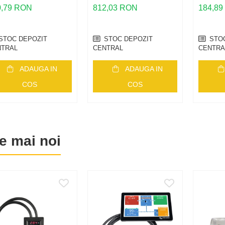
fazat pentru
inalta Putere pentru
Trifaz
0,79 RON
812,03 RON
184,8
roinvertoare
Panouri Fotovoltaice
Preasa
phase IQ
pana la 480 W
Microi
Enpha
STOC DEPOZIT
STOC DEPOZIT
STOC
NTRAL
CENTRAL
CENTRA
ADAUGA IN
ADAUGA IN
COS
COS
e mai noi