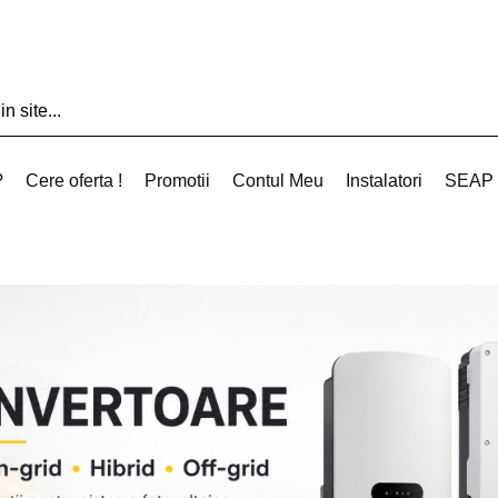
?
Cere oferta !
Promotii
Contul Meu
Instalatori
SEAP