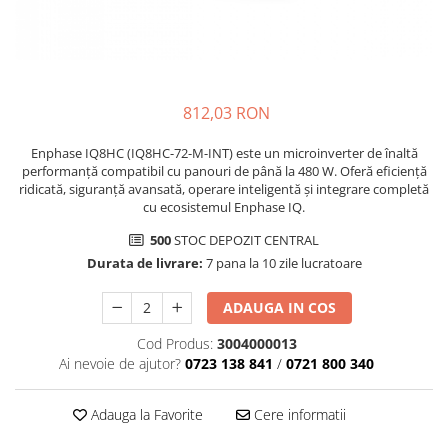
812,03 RON
Enphase IQ8HC (IQ8HC-72-M-INT) este un microinverter de înaltă
performanță compatibil cu panouri de până la 480 W. Oferă eficiență
ridicată, siguranță avansată, operare inteligentă și integrare completă
cu ecosistemul Enphase IQ.
500
STOC DEPOZIT CENTRAL
Durata de livrare:
7 pana la 10 zile lucratoare
ADAUGA IN COS
Cod Produs:
3004000013
Ai nevoie de ajutor?
0723 138 841
/
0721 800 340
Adauga la Favorite
Cere informatii