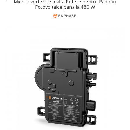
Microinverter de inalta Putere pentru Panouri
Cabluri semnalizare si control
Fotovoltaice pana la 480 W
Cabluri speciale
Conductori flexibili cupru
Conductori rigizi
Conductori rigizi cupru
Cabluri alarma
Cabluri boxe
Cabluri semnalizare incendiu
Cabluri semnalizare si control
ecranate