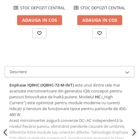
IQ
STOC DEPOZIT CENTRAL
STOC DEPOZIT CENTRAL
ADAUGA IN COS
ADAUGA IN COS
Descriere
Enphase IQ8HC (IQ8HC-72-M-INT)
este unul dintre cele mai
avansate microinvertoare din generația IQ8, conceput pentru
panouri fotovoltaice de înaltă putere. Modelul
HC
(„High
Current”) este optimizat pentru module moderne cu curenți
ridicați și tensiuni de funcționare tipice pentru panourile de 450–
480 W.
Acest microinverter asigură conversie DC–AC independentă la
nivelul fiecărui panou, eliminând pierderile cauzate de umbrire,
diferențe între module sau orientări diferite. Tehnologia Enphase
IQ8 oferă stabilitate superioară, monitorizare avansată în timp