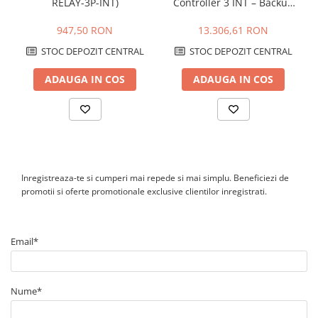
RELAY-3P-INT)
Controller 3 INT – Backup
Box Trifazat pentru IQ
Battery 5P si Sisteme PV
947,50 RON
13.306,61 RON
STOC DEPOZIT CENTRAL
STOC DEPOZIT CENTRAL
ADAUGA IN COS
ADAUGA IN COS
Inregistreaza-te si cumperi mai repede si mai simplu. Beneficiezi de
promotii si oferte promotionale exclusive clientilor inregistrati.
Email*
Nume*