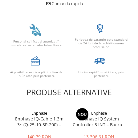
Comanda rapida
Perioada de garantie este standard
Personal calificat şi autorizat în
de 24 luni de la achizitionarea
instalarea sistemelor fotovoltaice.
produselor.
Ai posibilitatea de a plăti online dar
Livrăm rapid în toată țara, prin
şi în rate prin parteneri.
parteneri.
PRODUSE ALTERNATIVE
Enphase
Enphase
NOU
Enphase IQ-Cable 1,3m
Enphase IQ System
3~ (Q-25-10-3P-200) –
Controller 3 INT – Backup
Tr
Cablu Trifazat pentru
Box Trifazat pentru IQ
–
Microinvertoare Enphase
Battery 5P si Sisteme PV
140,79 RON
13.306,61 RON