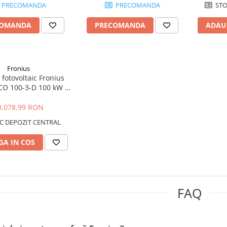
PRECOMANDA
PRECOMANDA
STO
COMANDA
PRECOMANDA
ADAU
Fronius
 fotovoltaic Fronius
O 100-3-D 100 kW |
/ 400 Vac | Industrial
& Utility
0.078,99 RON
C DEPOZIT CENTRAL
A IN COS
FAQ