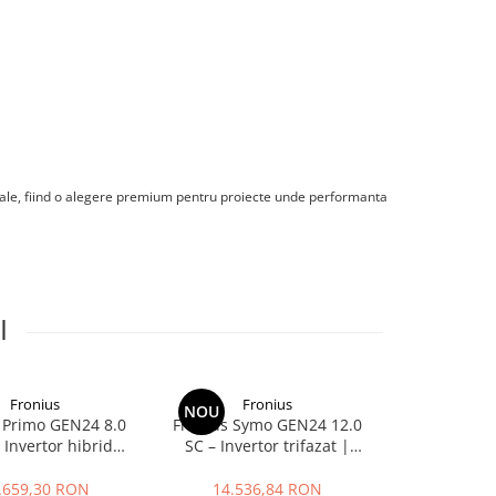
triale, fiind o alegere premium pentru proiecte unde performanta
I
Fronius
Fronius
Fro
NOU
 Primo GEN24 8.0
Fronius Symo GEN24 12.0
Fronius Sy
 Invertor hibrid
SC – Invertor trifazat |
12.0 Plus, i
t 8 kW | Depozitul
Depozitul de Fotovoltaice
trifazat 1
 Fotovoltaice
.659,30 RON
14.536,84 RON
18.617