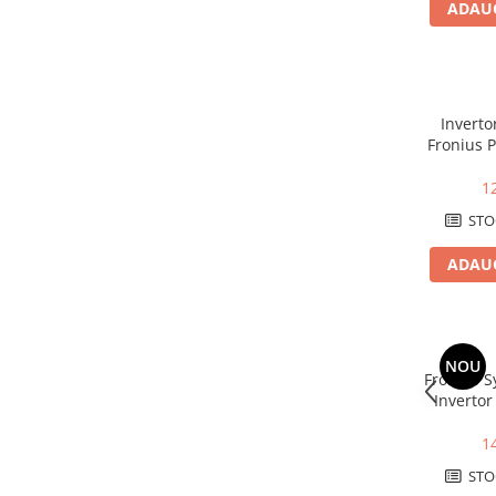
ADAUG
Power analyzer
Smart Meter
Statii de reincarcare
Cabluri
Inverto
Fronius 
Accesorii cabluri
– 6kW
Alte accesorii
1
Folie avertizoare
STO
LEA accesorii
ADAUG
Papuci si mufe
Cablu solar
Cabluri coaxiale TV
NOU
Cabluri curenti slabi
Fronius 
Invertor
Cabluri date
de
Cabluri Electrice
1
Cabluri energie joasa tensiune -
STO
aluminiu