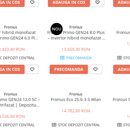
A IN COS
ADAUGA IN COS
ADAU
Fronius
Fronius
NOU
r hibrid monofazat
Fronius Primo GEN24 8.0 Plus
Fronius
Primo GEN24 6.0 Plus
– Invertor hibrid monofazat 8
, Eficienta 98.2%
kW | Depozitul de Fotovoltaice
1
2.433,40 RON
13.659,30 RON
C DEPOZIT CENTRAL
PRECOMANDA
STO
A IN COS
PRECOMANDA
ADAU
Fronius
Fronius
Symo GEN24 12.0 SC –
Fronius Eco 25.0-3-S Wlan
Fronius 
 trifazat | Depozitul
 Fotovoltaice
14.782,80 RON
4.536,84 RON
1
C DEPOZIT CENTRAL
STOC DEPOZIT CENTRAL
STO