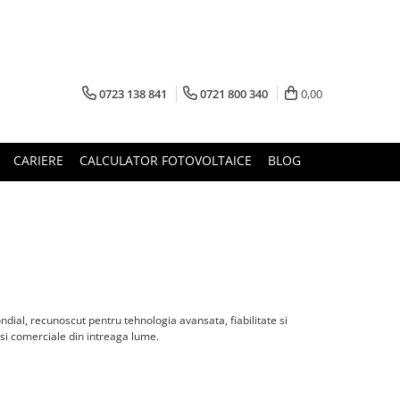
0723 138 841
0721 800 340
0,00
CARIERE
CALCULATOR FOTOVOLTAICE
BLOG
ndial, recunoscut pentru tehnologia avansata, fiabilitate si
e si comerciale din intreaga lume.