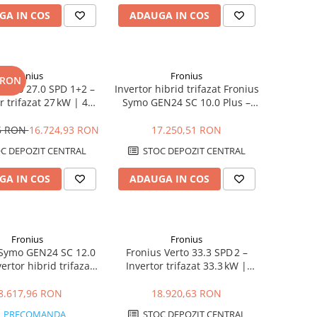
GA IN COS
ADAUGA IN COS
Fronius
Fronius
 RON
Verto 27.0 SPD 1+2 –
Invertor hibrid trifazat Fronius
r trifazat 27 kW | 4
Symo GEN24 SC 10.0 Plus –
Protecție SPD 1+2
10kW, Backup Ready, Eficienta
98.3%
96 RON
16.724,93 RON
17.250,51 RON
C DEPOZIT CENTRAL
STOC DEPOZIT CENTRAL
GA IN COS
ADAUGA IN COS
Fronius
Fronius
 Symo GEN24 SC 12.0
Fronius Verto 33.3 SPD 2 –
vertor hibrid trifazat
Invertor trifazat 33.3 kW |
2kW, 2 MPPT
4 MPPT, Protecție integrată
8.617,96 RON
18.920,63 RON
PRECOMANDA
STOC DEPOZIT CENTRAL