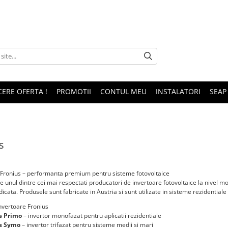
CERE OFERTA !
PROMOTII
CONTUL MEU
INSTALATORI
SEAP
s
 Fronius – performanta premium pentru sisteme fotovoltaice
e unul dintre cei mai respectati producatori de invertoare fotovoltaice la nivel mo
idicata. Produsele sunt fabricate in Austria si sunt utilizate in sisteme rezidential
vertoare Fronius
s Primo
– invertor monofazat pentru aplicatii rezidentiale
s Symo
– invertor trifazat pentru sisteme medii si mari