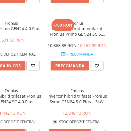
Fronius
Fronius
-700 RON
Primo GEN24 4.0 Plus
Invertor hibrid monofazat
Fronius Primo GEN24 SC 5.0
Plus – 5kW, Backup Ready,
9.531,63 RON
Eficienta 98.2%
10.868,35 RON
10.167,99 RON
C DEPOZIT CENTRAL
PRECOMANDA
GA IN COS
PRECOMANDA
Fronius
Fronius
hibrid trifazat Fronius
Invertor hibrid trifazat Fronius
EN24 SC 4.0 Plus –
Symo GEN24 5.0 Plus – 5kW,
kup Ready, Eficienta
Backup Ready, Eficienta 98.2%
98.1%
1.442,13 RON
12.048,13 RON
C DEPOZIT CENTRAL
STOC DEPOZIT CENTRAL