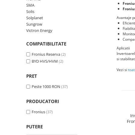
Froniu
SMA
HUAWEI
Froniu
Solis
SMA
Solplanet
Avantaje p
Eficien
Sungrow
Solis
Fiabili
Victron Energy
Monitor
Solplanet
Compati
COMPATIBILITATE
Sungrow
Aplicatii
Victron Energy
Invertoarel
Fronius Reserva
(2)
si stabilit
BYD HVS/HVM
(2)
Acumulatori
Vezi si
toat
BYD Battery
PRET
HVM
Peste 1000 RON
(37)
HVS
LVS
PRODUCATORI
Deye
Fronius
(37)
Enphase
In
Fron
FelicitySolar
PUTERE
Fronius Reserva