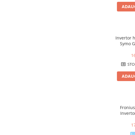
ADAUG
Cabluri aluminiu armat
Cabluri aluminiu coaxial
bransament
Cabluri aluminiu nearmat
Invertor h
Cabluri aluminiu tip Enel
Symo G
Cabluri aluminiu torsadat/aerian
8kW, Bac
Cabluri energie joasa tensiune -
1
cupru
STO
Cabluri cupru armat
ADAUG
Cabluri cupru coaxial bransament
Cabluri cupru flexibil
Cabluri cupru nearmat
Cabluri cupru rezistente la foc
Fronius
Cabluri flexibile
Inverto
Cabluri flexibile plate
MPPT,
1
Cabluri medie tensiune