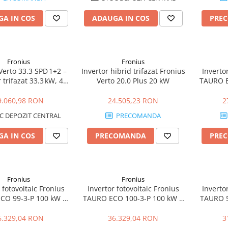
A IN COS
ADAUGA IN COS
PRE
Fronius
Fronius
Verto 33.3 SPD 1+2 –
Invertor hibrid trifazat Fronius
Invertor
 trifazat 33.3 kW, 4
Verto 20.0 Plus 20 kW
TAURO E
Protecție Type 1+2
kVA | 100
9.060,98 RON
24.505,23 RON
2
C DEPOZIT CENTRAL
PRECOMANDA
A IN COS
PRECOMANDA
PRE
Fronius
Fronius
 fotovoltaic Fronius
Invertor fotovoltaic Fronius
Invertor
CO 99-3-P 100 kW |
TAURO ECO 100-3-P 100 kW |
TAURO 5
/ 400 Vac | Industrial
1000 Vdc | Industrial & Utility
Vdc / 40
& Utility
6.329,04 RON
36.329,04 RON
3