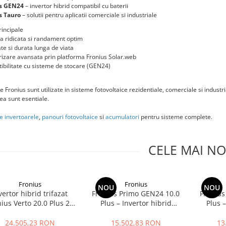
s GEN24
– invertor hibrid compatibil cu baterii
s Tauro
– solutii pentru aplicatii comerciale si industriale
rincipale
ta ridicata si randament optim
tate si durata lunga de viata
izare avansata prin platforma Fronius Solar.web
bilitate cu sisteme de stocare (GEN24)
e Fronius sunt utilizate in sisteme fotovoltaice rezidentiale, comerciale si indus
atea sunt esentiale.
e invertoarele
,
panouri fotovoltaice
si
acumulatori
pentru sisteme complete.
CELE MAI NO
Fronius
Fronius
NOU
NOU
vertor hibrid trifazat
Fronius Primo GEN24 10.0
Fronius
ius Verto 20.0 Plus 20
Plus – Invertor hibrid
Plus –
kW
monofazat 10 kW
monofaza
de
24.505,23 RON
15.502,83 RON
13