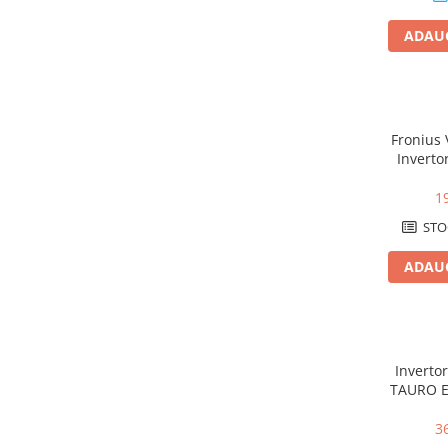
Cabluri medie tensiune aluminiu
Cabluri optice
ADAUG
Cabluri semnalizare si control
Cabluri speciale
Conductori flexibili cupru
Fronius 
Conductori rigizi
Invertor
MPPT, 
Conductori rigizi cupru
1
Cabluri alarma
STO
Cabluri boxe
ADAUG
Cabluri semnalizare incendiu
Cabluri semnalizare si control
ecranate
Trasee electrice
Invertor
Dulapuri metalice
TAURO E
1000 Vdc 
Materiale instalatii si montaj
3
Banda perforata