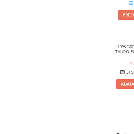
Catarame banda inox
Banda inox
PRE
Tablouri electrice
Tablouri plastic
Tablouri sigurante echipat DC/AC
Tuburi si Jgheaburi
Invertor
TAURO EC
Canal cablu
1000 Vdc 
4
Canal cablu pardoseala
Canal cablu perforat
STO
Cutie ABS
ADAUG
Cutie ABS modulara
Doze
Doze aparat
Jgheaburi
Jgheab metalic perforat
Jgheab tip sarma