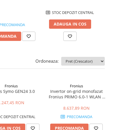
STOC DEPOZIT CENTRAL
ADAUGA IN COS
PRECOMANDA
PRE
OMANDA
PRECOMA
Ordoneaza:
Fronius
Fronius
us Symo GEN24 3.0
Invertor on-grid monofazat
Fronius PRIMO 6.0-1 WLAN –
6kW, WiFi integrat, Eficienta
7.247,45 RON
97.8%
8.637,89 RON
C DEPOZIT CENTRAL
PRECOMANDA
GA IN COS
PRECOMANDA