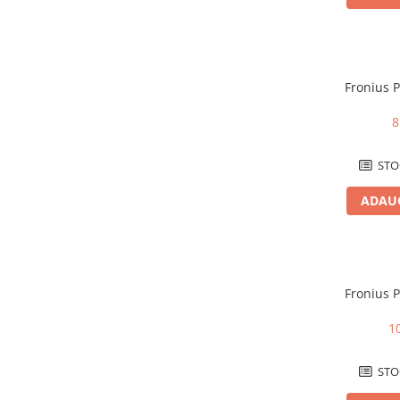
Structura acoperis plat
IBC
IBC Top Fix 200
Fronius 
K2-Systems GmbH
8
Accesorii
Backup Switch
STO
Conectica
ADAUG
Adaptoare
Conectica IEC
Convertor DC-DC
Dongle
Fronius 
Meteocontrol
1
Monitorizare
MPPT
STO
Mufe si conectori