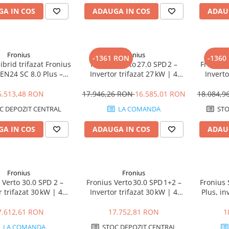
A IN COS
ADAUGA IN COS
ADAU
Fronius
Fronius
-1361 RON
-1360
ibrid trifazat Fronius
Fronius Verto 27.0 SPD 2 –
Fronius 
EN24 SC 8.0 Plus –
Invertor trifazat 27 kW | 4
Inverto
kup Ready, Eficienta
MPPT, Protecție Type 2
MPPT, 
98.3%
6.513,48 RON
17.946,26 RON
16.585,01 RON
18.084,
C DEPOZIT CENTRAL
LA COMANDA
STO
A IN COS
ADAUGA IN COS
ADAU
Fronius
Fronius
 Verto 30.0 SPD 2 –
Fronius Verto 30.0 SPD 1+2 –
Fronius
r trifazat 30 kW | 4
Invertor trifazat 30 kW | 4
Plus, in
 Protecție Type 2
MPPT, Protecție SPD 1+2
1
7.612,61 RON
17.752,81 RON
1
LA COMANDA
STOC DEPOZIT CENTRAL