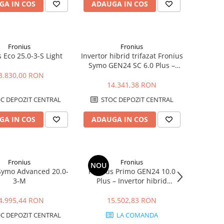
GA IN COS
ADAUGA IN COS
Fronius
Fronius
 Eco 25.0-3-S Light
Invertor hibrid trifazat Fronius
Symo GEN24 SC 6.0 Plus –
6kW, Backup Ready, Eficienta
3.830,00 RON
98.3%
14.341,38 RON
C DEPOZIT CENTRAL
STOC DEPOZIT CENTRAL
GA IN COS
ADAUGA IN COS
Fronius
Fronius
NOU
Symo Advanced 20.0-
Fronius Primo GEN24 10.0
3-M
Plus – Invertor hibrid
monofazat 10 kW
4.995,44 RON
15.502,83 RON
C DEPOZIT CENTRAL
LA COMANDA