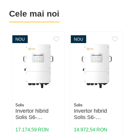
Cabluri semnalizare si control
Cele mai noi
Cabluri speciale
Conductori flexibili cupru
Conductori rigizi
NOU
NOU
Conductori rigizi cupru
Cabluri alarma
Cabluri boxe
Cabluri semnalizare incendiu
Cabluri semnalizare si control
ecranate
Solis
Solis
S
Invertor hibrid
Invertor hibrid
I
Solis S6-
Solis S6-
S
EH3P15K02-NV-
EH3P12K02-NV-
YD-L 15kW
YD-L 12kW
17.174,59 RON
14.972,54 RON
1