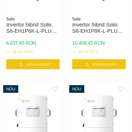
Solis
Solis
Invertor hibrid Solis
Invertor hibrid Solis
S6-EH1P6K-L-PLUS
S6-EH1P8K-L-PLUS
6kW monofazat, 48V,
8kW monofazat, 48V,
backup si stocare
backup si stocare
6.637,45 RON
10.408,43 RON
energie
energie
50
IN STOC
15
IN STOC
ADAUGA IN COS
ADAUGA IN COS
NOU
NOU