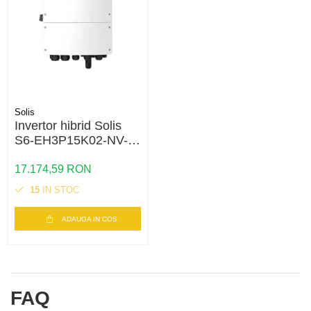
Solis
Invertor hibrid Solis
S6-EH3P15K02-NV-
YD-L 15kW trifazat,
48V, backup si stocare
17.174,59 RON
energie
15
IN STOC
ADAUGA IN COS
FAQ