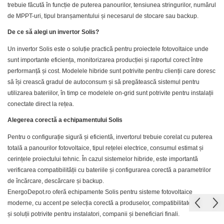
Platbanda
Cabluri aluminiu armat
H2
trebuie făcută în funcție de puterea panourilor, tensiunea stringurilor, numărul
Invertoare Hibrid Sungrow
Aplica LED
Cutie ABS modulara
Intrerupatoare automate
Cabluri aluminiu coaxial bransament
de MPPT-uri, tipul branșamentului și necesarul de stocare sau backup.
HV
Invertoare on-grid Sungrow
Corpuri solare
Doze
Cabluri aluminiu nearmat
US
AFDD
De ce să alegi un invertor Solis?
Statii de reincarcare Sungrow
Corpuri solare decorative
Cabluri aluminiu tip Enel
SMA
Doze aparat
Intrerupatoare automate de putere
Victron Energy
Un invertor Solis este o soluție practică pentru proiectele fotovoltaice unde
Iluminat festiv
Cabluri aluminiu torsadat/aerian
Jgheaburi
Intrerupatoare automate diferentiale
sunt importante eficiența, monitorizarea producției și raportul corect între
Sungrow
MPPT
Cabluri energie joasa tensiune -
Intrerupatoare automate modulare
Instalatii sarbatori
performanță și cost. Modelele hibride sunt potrivite pentru clienții care doresc
Jgheab metalic perforat
Accesorii Victron
SBH
cupru
să își crească gradul de autoconsum și să pregătească sistemul pentru
Separator sarcina
Lanterne
Jgheab tip sarma
Acumulatori Victron
SBR battery
utilizarea bateriilor, în timp ce modelele on-grid sunt potrivite pentru instalații
Cabluri cupru armat
Relee
Tablou metalic
Stalpi de iluminat
Invertor Hibrid - Off Grid
SBS
conectate direct la rețea.
Cabluri cupru coaxial bransament
Releu monitorizare tensiune
Statii de reincarcare Victron
Accesorii stocare
Tablou organizare santier
Alegerea corectă a echipamentului Solis
Cabluri cupru flexibil
Separator fuzibil
echipat
Cabluri cupru nearmat
Pentru o configurație sigură și eficientă, invertorul trebuie corelat cu puterea
Separator fuzibil aplicatii fotovoltaice
Tablou organizare santier
Cabluri cupru rezistente la foc
totală a panourilor fotovoltaice, tipul rețelei electrice, consumul estimat și
necablat
Sigurante fuzibile
cerințele proiectului tehnic. În cazul sistemelor hibride, este importantă
Cabluri flexibile
verificarea compatibilității cu bateriile și configurarea corectă a parametrilor
Tub flexibil
Cabluri flexibile plate
de încărcare, descărcare și backup.
Tub flexibil dublu perete (corugata)
Cabluri medie tensiune
EnergoDepot.ro oferă echipamente Solis pentru sisteme fotovoltaice
Tub flexibil metalic
moderne, cu accent pe selecția corectă a produselor, compatibilitate tehnică
Cabluri medie tensiune aluminiu
și soluții potrivite pentru instalatori, companii și beneficiari finali.
Cabluri optice