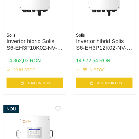
Solis
Solis
Invertor hibrid Solis
Invertor hibrid Solis
S6-EH3P10K02-NV-
S6-EH3P12K02-NV-
YD-L 10kW trifazat,
YD-L 12kW trifazat,
48V, backup si stocare
48V, backup si stocare
14.362,03 RON
14.972,54 RON
energie
energie
20
IN STOC
55
IN STOC
ADAUGA IN COS
ADAUGA IN COS
NOU