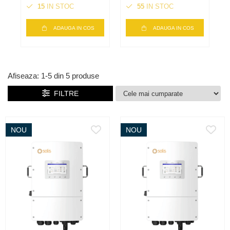
trifazat, 48V,
trifazat, 48V,
t
15
IN STOC
55
IN STOC
backup si stocare
backup si stocare
b
energie
energie
e
ADAUGA IN COS
ADAUGA IN COS
Afiseaza:
1-
5
din
5
produse
FILTRE
NOU
NOU