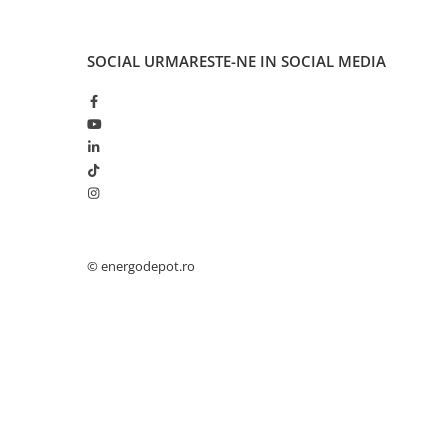
Papuci si mufe
Cablu solar
SOCIAL
URMARESTE-NE IN SOCIAL MEDIA
Cabluri coaxiale TV
Cabluri curenti slabi
Cabluri date
Cabluri Electrice
Cabluri energie joasa tensiune -
aluminiu
Cabluri aluminiu armat
© energodepot.ro
Cabluri aluminiu coaxial
bransament
Cabluri aluminiu nearmat
Cabluri aluminiu tip Enel
Cabluri aluminiu torsadat/aerian
Cabluri energie joasa tensiune -
cupru