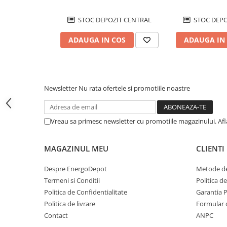
Conectica
Adaptoare
STOC DEPOZIT CENTRAL
STOC DEPO
Conectica IEC
ADAUGA IN COS
ADAUGA IN
Convertor DC-DC
Dongle
Meteocontrol
Newsletter
Nu rata ofertele si promotiile noastre
Monitorizare
Mufe si conectori
Vreau sa primesc newsletter cu promotiile magazinului. Af
Power analyzer
Smart Meter
MAGAZINUL MEU
CLIENTI
Statii de reincarcare
Cabluri
Despre EnergoDepot
Metode de
Accesorii cabluri
Termeni si Conditii
Politica d
Politica de Confidentialitate
Garantia 
Alte accesorii
Politica de livrare
Formular 
Folie avertizoare
Contact
ANPC
LEA accesorii