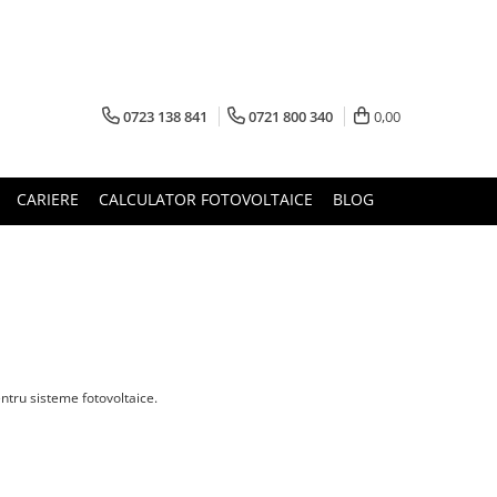
0723 138 841
0721 800 340
0,00
CARIERE
CALCULATOR FOTOVOLTAICE
BLOG
entru sisteme fotovoltaice.