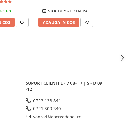
N STOC
STOC DEPOZIT CENTRAL
STOC DE
N COS
ADAUGA IN COS
ADAUGA 
SUPORT CLIENTI
L - V 08–17 | S - D 09
-12
0723 138 841
0721 800 340
vanzari@energodepot.ro