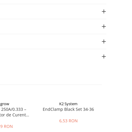
ngrow
K2 System
E
 250A/0.333 –
EndClamp Black Set 34-36
Enphase 
tor de Curent
Compact (CT
me Fotovoltaice
6,53 RON
89 RON
203