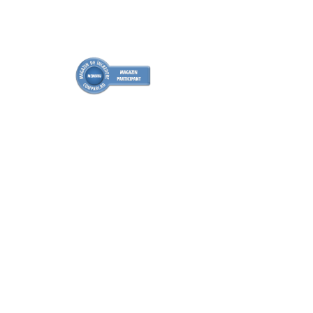
Cabluri cupru armat
Cabluri cupru coaxial bransament
Cabluri cupru flexibil
Cabluri cupru nearmat
Cabluri cupru rezistente la foc
Cabluri flexibile
Cabluri flexibile plate
Cabluri medie tensiune
Cabluri medie tensiune aluminiu
Cabluri optice
Cabluri semnalizare si control
Cabluri speciale
Conductori flexibili cupru
Conductori rigizi
Conductori rigizi cupru
Cabluri alarma