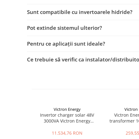
SMA
Sunt compatibile cu invertoarele hidride?
Sungrow
SBH
Pot extinde sistemul ulterior?
SBR battery
SBS
Pentru ce aplicaţii sunt ideale?
Accesorii stocare
Structura
Ce trebuie să verific ca instalator/distribuit
Structura acoperis tigla
Structura acoperis tabla
Structura acoperis plat
IBC
IBC Top Fix 200
Victron Energy
Victron
K2-Systems GmbH
Invertor charger solar 48V
Victron Ene
3000VA Victron Energy
transformer 1
Accesorii
EasySolar II 48/3000/35-32
MultiPlus
Backup Switch
MPPT 250/70 GX
11.534,76 RON
259,5