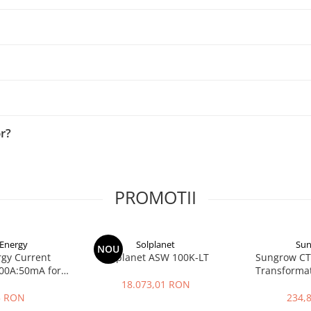
or?
PROMOTII
 Energy
Solplanet
Su
NOU
rgy Current
Solplanet ASW 100K-LT
Sungrow CT
00A:50mA for
Transforma
-II (5m)
pentru Siste
18.073,01 RON
5 RON
234,