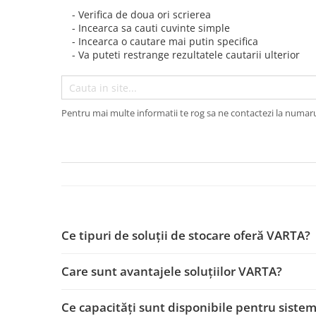
Acumulatori
- Verifica de doua ori scrierea
BYD Battery
- Incearca sa cauti cuvinte simple
- Incearca o cautare mai putin specifica
HVM
- Va puteti restrange rezultatele cautarii ulterior
HVS
LVS
Deye
Pentru mai multe informatii te rog sa ne contactezi la numar
Enphase
FelicitySolar
Fronius Reserva
Fronius Reserva Pro
Huawei
Pylontech
Ce tipuri de soluţii de stocare oferă VARTA?
H1
H2
Care sunt avantajele soluţiilor VARTA?
HV
Ce capacităţi sunt disponibile pentru sistem
US