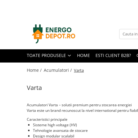
Toate Produsele
Panouri fotovoltaice
AIKO
Canadian Solar
TOATE PRODUSELE
HOME
ESTI CLIENT B2B?
Longi Solar
Optimizatoare panouri
Home /
Acumulatori /
Varta
Victron Energy
Varta
Invertoare
Microinvertoare
Acumulatori Varta – solutii premium pentru stocarea energiei
Fronius
Varta este un brand recunoscut la nivel international pentru fiabil
Accesorii Fronius
Caracteristici principale
Invertoare Hibride Fronius
Sisteme high voltage (HV)
Tehnologie avansata de stocare
Invertoare On-Grid Fronius
Design modular scalabil