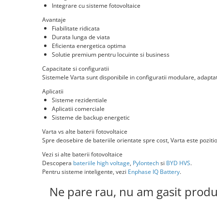
Statii de reincarcare Fronius
Integrare cu sisteme fotovoltaice
Goodwe
Avantaje
Fiabilitate ridicata
HUAWEI
Durata lunga de viata
SMA
Eficienta energetica optima
Solutie premium pentru locuinte si business
Solis
Capacitate si configuratii
Solplanet
Sistemele Varta sunt disponibile in configuratii modulare, adapta
Sungrow
Aplicatii
Sisteme rezidentiale
Invertoare Hibrid Sungrow
Aplicatii comerciale
Sisteme de backup energetic
Invertoare on-grid Sungrow
Statii de reincarcare Sungrow
Varta vs alte baterii fotovoltaice
Spre deosebire de bateriile orientate spre cost, Varta este pozit
Victron Energy
Vezi si alte baterii fotovoltaice
MPPT
Descopera
bateriile high voltage
,
Pylontech
si
BYD HVS
.
Accesorii Victron
Pentru sisteme inteligente, vezi
Enphase IQ Battery
.
Acumulatori Victron
Ne pare rau, nu am gasit produ
Invertor Hibrid - Off Grid
Statii de reincarcare Victron