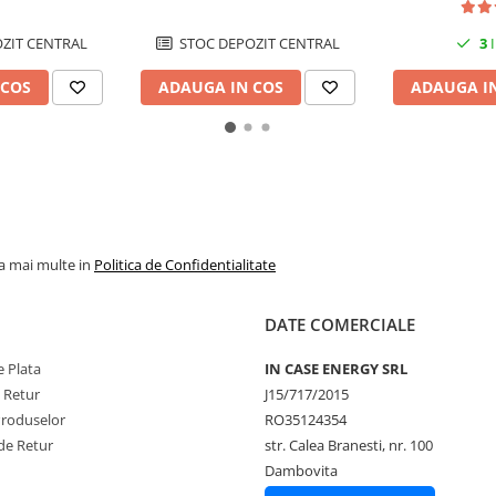
ZIT CENTRAL
STOC DEPOZIT CENTRAL
3
I
 COS
ADAUGA IN COS
ADAUGA I
la mai multe in
Politica de Confidentialitate
DATE COMERCIALE
 Plata
IN CASE ENERGY SRL
e Retur
J15/717/2015
Produselor
RO35124354
de Retur
str. Calea Branesti, nr. 100
Dambovita