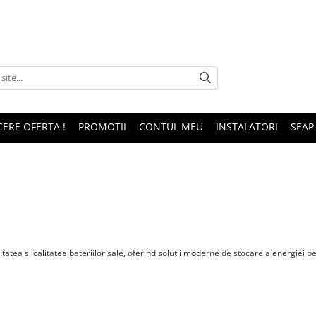
CERE OFERTA !
PROMOTII
CONTUL MEU
INSTALATORI
SEAP
itatea si calitatea bateriilor sale, oferind solutii moderne de stocare a energiei p