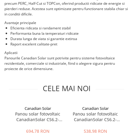
Invertoare Hibrid Sungrow
Aplica LED
precum PERC, Half-Cut si TOPCon, oferind productii ridicate de energie si
Cabluri aluminiu coaxial
Cutie ABS modulara
Intrerupatoare automate
HV
Invertoare on-grid Sungrow
pierderi reduse. Acestea sunt optimizate pentru functionare stabila chiar si
bransament
Corpuri solare
Doze
US
AFDD
in conditii dificile.
Statii de reincarcare Sungrow
Cabluri aluminiu nearmat
Corpuri solare decorative
SMA
Doze aparat
Intrerupatoare automate de putere
Avantaje principale
Victron Energy
Cabluri aluminiu tip Enel
Iluminat festiv
Eficienta ridicata si randament stabil
Jgheaburi
Intrerupatoare automate
Sungrow
MPPT
Performanta buna la temperaturi ridicate
Cabluri aluminiu torsadat/aerian
diferentiale
Instalatii sarbatori
Jgheab metalic perforat
Durata lunga de viata si garantie extinsa
Accesorii Victron
SBH
Cabluri energie joasa tensiune -
Intrerupatoare automate modulare
Raport excelent calitate-pret
Lanterne
Jgheab tip sarma
cupru
Acumulatori Victron
SBR battery
Separator sarcina
Aplicatii
Tablou metalic
Stalpi de iluminat
Invertor Hibrid - Off Grid
SBS
Cabluri cupru armat
Panourile Canadian Solar sunt potrivite pentru sisteme fotovoltaice
Relee
Statii de reincarcare Victron
Accesorii stocare
Tablou organizare santier echipat
rezidentiale, comerciale si industriale, fiind o alegere sigura pentru
Cabluri cupru coaxial bransament
Releu monitorizare tensiune
proiecte de orice dimensiune.
Cabluri cupru flexibil
Tablou organizare santier necablat
Separator fuzibil
Cabluri cupru nearmat
Tub flexibil
Separator fuzibil aplicatii
CELE MAI NOI
Cabluri cupru rezistente la foc
fotovoltaice
Tub flexibil dublu perete (corugata)
Cabluri flexibile
Sigurante fuzibile
Tub flexibil metalic
Cabluri flexibile plate
Canadian Solar
Canadian Solar
Cabluri medie tensiune
Panou solar fotovoltaic
Panou solar fotovoltaic
P
CanadianSolar CS6.2-
CanadianSolar CS6.2-
Cabluri medie tensiune aluminiu
66TB 630Wp, bifacial
54TM 505Wp, N-type
4
Cabluri optice
TOPCon, eficienta 23,3%
TOPCon, eficienta 22,7%
694,78 RON
538,98 RON