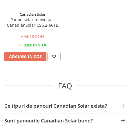
Canadian Solar
Panou solar fotovoltaic
CanadianSolar CS6.2-66TB
630Wp, bifacial TOPCon,
eficienta 23,3%
694,78 RON
2260
IN STOC
ADAUGA IN COS
FAQ
Ce tipuri de panouri Canadian Solar exista?
Sunt panourile Canadian Solar bune?