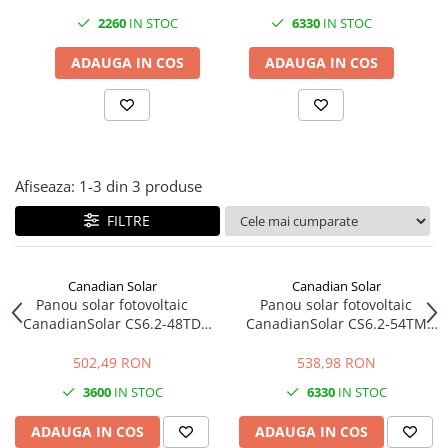
Cabluri semnalizare si control
2260
IN STOC
6330
IN STOC
Cabluri speciale
ADAUGA IN COS
ADAUGA IN COS
Conductori flexibili cupru
Conductori rigizi
Conductori rigizi cupru
Cabluri alarma
Afiseaza:
1-
3
din
3
produse
Cabluri boxe
FILTRE
Cabluri semnalizare incendiu
Cabluri semnalizare si control
ecranate
Canadian Solar
Canadian Solar
Panou solar fotovoltaic
Panou solar fotovoltaic
CanadianSolar CS6.2-48TD
CanadianSolar CS6.2-54TM
460Wp, eficienta 23%, 144
505Wp, N-type TOPCon,
celule
eficienta 22,7%
502,49 RON
538,98 RON
3600
IN STOC
6330
IN STOC
ADAUGA IN COS
ADAUGA IN COS