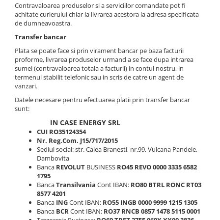
Invertoare Hibrid Sungrow
Contravaloarea produselor si a serviciilor comandate pot fi
Aplica LED
Cabluri aluminiu coaxial
Cutie ABS modulara
Intrerupatoare automate
HV
Invertoare on-grid Sungrow
achitate curierului chiar la livrarea acestora la adresa specificata
bransament
Corpuri solare
Doze
de dumneavoastra.
US
AFDD
Statii de reincarcare Sungrow
Cabluri aluminiu nearmat
Corpuri solare decorative
SMA
Doze aparat
Intrerupatoare automate de putere
Transfer bancar
Victron Energy
Cabluri aluminiu tip Enel
Iluminat festiv
Jgheaburi
Intrerupatoare automate
Plata se poate face si prin virament bancar pe baza facturii
Sungrow
MPPT
Cabluri aluminiu torsadat/aerian
diferentiale
proforme, livrarea produselor urmand a se face dupa intrarea
Instalatii sarbatori
Jgheab metalic perforat
Accesorii Victron
SBH
sumei (contravaloarea totala a facturii) in contul nostru, in
Cabluri energie joasa tensiune -
Intrerupatoare automate modulare
Lanterne
Jgheab tip sarma
termenul stabilit telefonic sau in scris de catre un agent de
cupru
Acumulatori Victron
SBR battery
Separator sarcina
vanzari.
Tablou metalic
Stalpi de iluminat
Invertor Hibrid - Off Grid
SBS
Cabluri cupru armat
Relee
Datele necesare pentru efectuarea platii prin transfer bancar
Statii de reincarcare Victron
Accesorii stocare
Tablou organizare santier echipat
Cabluri cupru coaxial bransament
sunt:
Releu monitorizare tensiune
Cabluri cupru flexibil
Tablou organizare santier necablat
IN CASE ENERGY SRL
Separator fuzibil
CUI RO35124354
Cabluri cupru nearmat
Tub flexibil
Separator fuzibil aplicatii
Nr. Reg.Com. J15/717/2015
Cabluri cupru rezistente la foc
Sediul social: str. Calea Branesti, nr.99, Vulcana Pandele,
fotovoltaice
Tub flexibil dublu perete (corugata)
Cabluri flexibile
Dambovita
Sigurante fuzibile
Tub flexibil metalic
Banca
REVOLUT
BUSINESS
RO45 REVO 0000 3335 6582
Cabluri flexibile plate
1795
Banca
Transilvania
Cont IBAN:
RO80 BTRL RONC RT03
Cabluri medie tensiune
8577 4201
Cabluri medie tensiune aluminiu
Banca
ING
Cont IBAN:
RO55 INGB 0000 9999 1215 1305
Banca
BCR
Cont IBAN:
RO37 RNCB 0857 1478 5115 0001
Cabluri optice