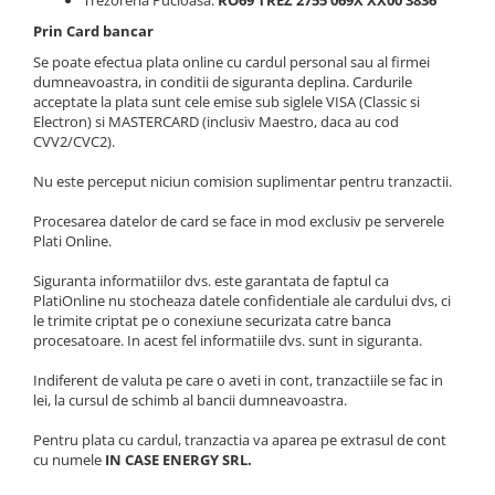
Trezoreria Pucioasa:
RO69 TREZ 2755 069X XX00 3836
Cabluri semnalizare si control
Prin Card bancar
Cabluri speciale
Se poate efectua plata online cu cardul personal sau al firmei
dumneavoastra, in conditii de siguranta deplina. Cardurile
Conductori flexibili cupru
acceptate la plata sunt cele emise sub siglele VISA (Classic si
Electron) si MASTERCARD (inclusiv Maestro, daca au cod
Conductori rigizi
CVV2/CVC2).
Conductori rigizi cupru
Nu este perceput niciun comision suplimentar pentru tranzactii.
Cabluri alarma
Cabluri boxe
Procesarea datelor de card se face in mod exclusiv pe serverele
Plati Online.
Cabluri semnalizare incendiu
Siguranta informatiilor dvs. este garantata de faptul ca
Cabluri semnalizare si control
PlatiOnline nu stocheaza datele confidentiale ale cardului dvs, ci
ecranate
le trimite criptat pe o conexiune securizata catre banca
procesatoare. In acest fel informatiile dvs. sunt in siguranta.
Indiferent de valuta pe care o aveti in cont, tranzactiile se fac in
lei, la cursul de schimb al bancii dumneavoastra.
Pentru plata cu cardul, tranzactia va aparea pe extrasul de cont
cu numele
IN CASE ENERGY SRL.