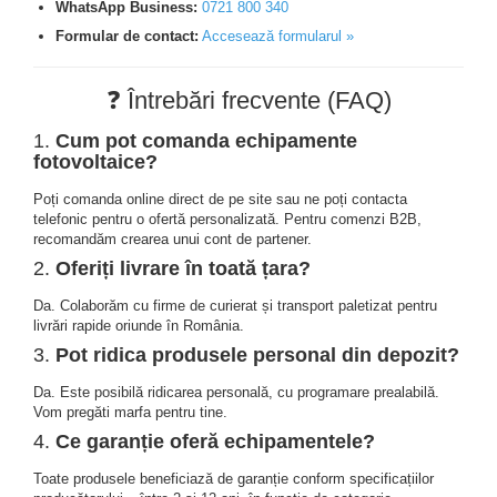
Platbanda
Cabluri aluminiu armat
WhatsApp Business:
0
721 800 340
H2
Invertoare Hibrid Sungrow
Aplica LED
Cutie ABS modulara
Intrerupatoare automate
Cabluri aluminiu coaxial bransament
Formular de contact:
Accesează formularul »
HV
Invertoare on-grid Sungrow
Corpuri solare
Doze
Cabluri aluminiu nearmat
US
AFDD
Statii de reincarcare Sungrow
Corpuri solare decorative
Cabluri aluminiu tip Enel
❓ Întrebări frecvente (FAQ)
SMA
Doze aparat
Intrerupatoare automate de putere
Victron Energy
Iluminat festiv
Cabluri aluminiu torsadat/aerian
Jgheaburi
Intrerupatoare automate diferentiale
Sungrow
1.
Cum pot comanda echipamente
MPPT
Cabluri energie joasa tensiune -
Intrerupatoare automate modulare
Instalatii sarbatori
fotovoltaice?
Jgheab metalic perforat
Accesorii Victron
SBH
cupru
Separator sarcina
Lanterne
Jgheab tip sarma
Poți comanda online direct de pe site sau ne poți contacta
Acumulatori Victron
SBR battery
Cabluri cupru armat
Relee
telefonic pentru o ofertă personalizată. Pentru comenzi B2B,
Tablou metalic
Stalpi de iluminat
Invertor Hibrid - Off Grid
SBS
recomandăm crearea unui cont de partener.
Cabluri cupru coaxial bransament
Releu monitorizare tensiune
Statii de reincarcare Victron
Accesorii stocare
Tablou organizare santier
2.
Oferiți livrare în toată țara?
Cabluri cupru flexibil
Separator fuzibil
echipat
Cabluri cupru nearmat
Da. Colaborăm cu firme de curierat și transport paletizat pentru
Separator fuzibil aplicatii fotovoltaice
Tablou organizare santier
livrări rapide oriunde în România.
Cabluri cupru rezistente la foc
necablat
Sigurante fuzibile
3.
Pot ridica produsele personal din depozit?
Cabluri flexibile
Tub flexibil
Da. Este posibilă ridicarea personală, cu programare prealabilă.
Cabluri flexibile plate
Vom pregăti marfa pentru tine.
Tub flexibil dublu perete (corugata)
Cabluri medie tensiune
4.
Ce garanție oferă echipamentele?
Tub flexibil metalic
Cabluri medie tensiune aluminiu
Toate produsele beneficiază de garanție conform specificațiilor
Cabluri optice