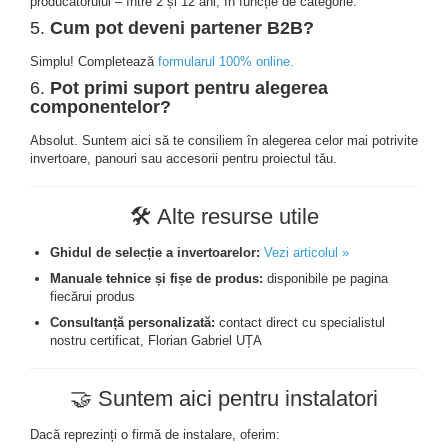
producătorului – între 2 și 12 ani, în funcție de categorie.
Cabluri semnalizare si control
5.
Cum pot deveni partener B2B?
Cabluri speciale
Simplu! Completează
formularul 100% online
.
6.
Pot primi suport pentru alegerea
Conductori flexibili cupru
componentelor?
Conductori rigizi
Absolut. Suntem aici să te consiliem în alegerea celor mai potrivite
Conductori rigizi cupru
invertoare, panouri sau accesorii pentru proiectul tău.
Cabluri alarma
🛠️ Alte resurse utile
Cabluri boxe
Cabluri semnalizare incendiu
Ghidul de selecție a invertoarelor:
Vezi articolul »
Manuale tehnice și fișe de produs:
disponibile pe pagina
Cabluri semnalizare si control
fiecărui produs
ecranate
Consultanță personalizată:
contact direct cu specialistul
nostru certificat, Florian Gabriel UȚA
🤝 Suntem aici pentru instalatori
Dacă reprezinți o firmă de instalare, oferim: