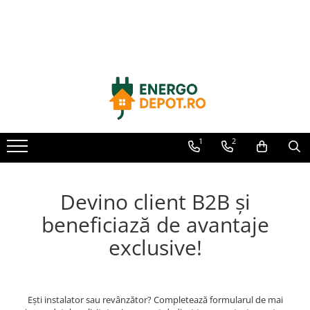
Toate Produsele
Panouri fotovoltaice
AIKO
Canadian Solar
Longi Solar
1
2
Optimizatoare panouri
Victron Energy
Devino client B2B și
Invertoare
beneficiază de avantaje
Microinvertoare
Fronius
exclusive!
Accesorii Fronius
Invertoare Hibride Fronius
Invertoare On-Grid Fronius
Ești instalator sau revânzător? Completează formularul de mai