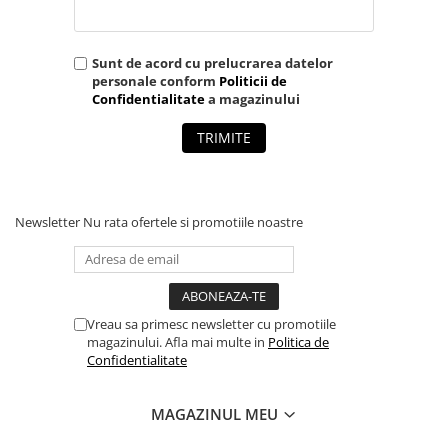
SMA
Sungrow
Sunt de acord cu prelucrarea datelor
SBH
personale conform
Politicii de
Confidentialitate
a magazinului
SBR battery
SBS
TRIMITE
Accesorii stocare
Structura
Structura acoperis tigla
Newsletter
Nu rata ofertele si promotiile noastre
Structura acoperis tabla
Structura acoperis plat
IBC
Vreau sa primesc newsletter cu promotiile
IBC Top Fix 200
magazinului. Afla mai multe in
Politica de
Confidentialitate
K2-Systems GmbH
Accesorii
MAGAZINUL MEU
Backup Switch