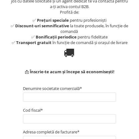
jos cu datele solicitate și un agent dedicat te va contacta pentru
Statii de reincarcare Fronius
a-ți activa contul B2B.
Goodwe
Profită de:
HUAWEI
✅
Prețuri speciale
pentru profesioniști
✅
Discount-uri semnificative
la toate produsele, în funcție de
SMA
comandă
✅
Bonificații periodice
pentru fidelitate
Solis
✅
Transport gratuit
în funcție de comandă și orașul de livrare
🚚
Solplanet
Sungrow
Invertoare Hibrid Sungrow
📩
Înscrie-te acum și începe să economisești!
Invertoare on-grid Sungrow
Statii de reincarcare Sungrow
Denumire societate comercială*
Victron Energy
MPPT
Accesorii Victron
Cod fiscal*
Acumulatori Victron
Invertor Hibrid - Off Grid
Adresa completă de facturare*
Statii de reincarcare Victron