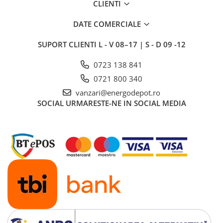
Conectica
CLIENTI
Adaptoare
DATE COMERCIALE
Conectica IEC
Convertor DC-DC
SUPORT CLIENTI
L - V 08–17 | S - D 09 -12
Dongle
0723 138 841
Meteocontrol
0721 800 340
Monitorizare
vanzari@energodepot.ro
SOCIAL
URMARESTE-NE IN SOCIAL MEDIA
Mufe si conectori
Power analyzer
Smart Meter
Statii de reincarcare
Cabluri
Accesorii cabluri
Alte accesorii
Folie avertizoare
LEA accesorii