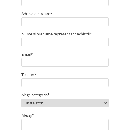
Acumulatori
BYD Battery
Adresa de livrare*
HVM
HVS
Nume și prenume reprezentant achiziții*
LVS
Deye
Enphase
Email*
FelicitySolar
Fronius Reserva
Telefon*
Fronius Reserva Pro
Huawei
Pylontech
Alege categoria*
H1
H2
Mesaj*
HV
US