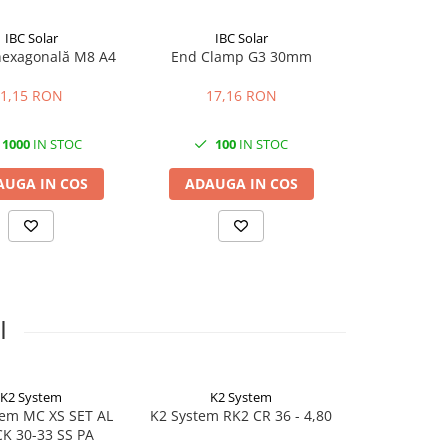
IBC Solar
IBC Solar
IBC
 hexagonală M8 A4
End Clamp G3 30mm
Middle Clam
1,15 RON
17,16 RON
9,5
1000
IN STOC
100
IN STOC
110
AUGA IN COS
ADAUGA IN COS
ADAUGA
I
K2 System
K2 System
K2 S
tem MC XS SET AL
K2 System RK2 CR 36 - 4,80
K2 System 
K 30-33 SS PA
S