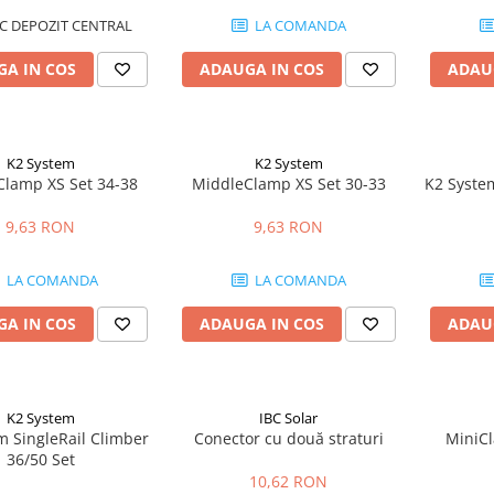
C DEPOZIT CENTRAL
LA COMANDA
A IN COS
ADAUGA IN COS
ADAU
K2 System
K2 System
lamp XS Set 34-38
MiddleClamp XS Set 30-33
K2 Syste
9,63 RON
9,63 RON
LA COMANDA
LA COMANDA
A IN COS
ADAUGA IN COS
ADAU
K2 System
IBC Solar
m SingleRail Climber
Conector cu două straturi
MiniC
36/50 Set
10,62 RON