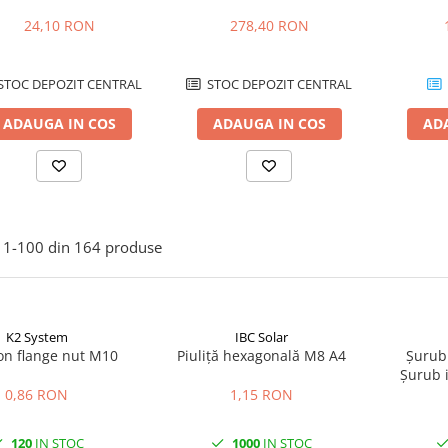
24,10 RON
278,40 RON
STOC DEPOZIT CENTRAL
STOC DEPOZIT CENTRAL
ADAUGA IN COS
ADAUGA IN COS
AD
1-
100
din
164
produse
K2 System
IBC Solar
n flange nut M10
Piuliță hexagonală M8 A4
Șurub
Șurub 
panouri f
0,86 RON
1,15 RON
120
IN STOC
1000
IN STOC