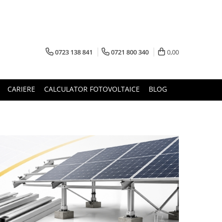
0723 138 841
0721 800 340
0,00
CARIERE
CALCULATOR FOTOVOLTAICE
BLOG