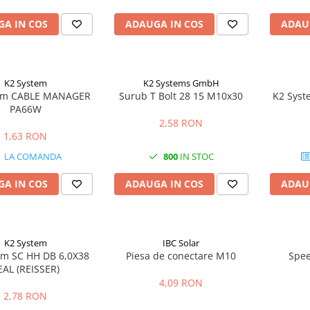
A IN COS
ADAUGA IN COS
ADAU
K2 System
K2 Systems GmbH
em CABLE MANAGER
Surub T Bolt 28 15 M10x30
K2 Syst
PA66W
2,58 RON
1,63 RON
LA COMANDA
800
IN STOC
A IN COS
ADAUGA IN COS
ADAU
K2 System
IBC Solar
em SC HH DB 6,0X38
Piesa de conectare M10
Spee
EAL (REISSER)
4,09 RON
2,78 RON