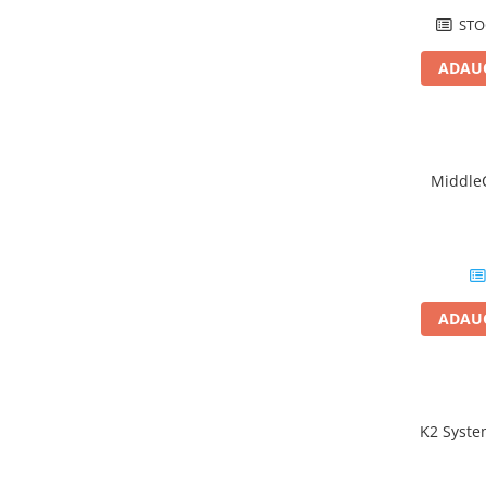
Cabluri cupru armat
STO
Cabluri cupru coaxial bransament
Cabluri cupru flexibil
ADAUG
Cabluri cupru nearmat
Cabluri cupru rezistente la foc
Cabluri flexibile
Cabluri flexibile plate
MiddleC
Cabluri medie tensiune
Cabluri medie tensiune aluminiu
Cabluri optice
Cabluri semnalizare si control
ADAUG
Cabluri speciale
Conductori flexibili cupru
Conductori rigizi
K2 Syste
Conductori rigizi cupru
Cabluri alarma