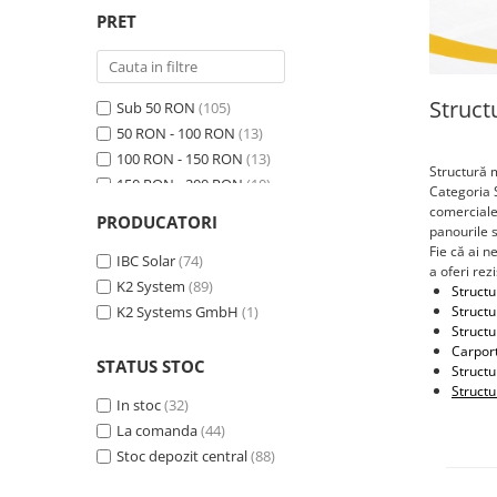
Statii de reincarcare Fronius
PRET
Goodwe
HUAWEI
Struct
SMA
Sub 50 RON
(105)
50 RON - 100 RON
(13)
Solis
100 RON - 150 RON
(13)
Structură 
Solplanet
150 RON - 200 RON
(10)
Categoria S
Sungrow
200 RON - 250 RON
(8)
comerciale 
PRODUCATORI
panourile 
250 RON - 300 RON
(7)
Invertoare Hibrid Sungrow
Fie că ai n
300 RON - 400 RON
IBC Solar
(74)
(4)
Invertoare on-grid Sungrow
a oferi rez
400 RON - 500 RON
K2 System
(89)
(2)
Structu
Statii de reincarcare Sungrow
Structu
500 RON - 750 RON
K2 Systems GmbH
(1)
(1)
Victron Energy
Structu
Peste 1000 RON
(1)
Carport
MPPT
STATUS STOC
Structu
Structu
Accesorii Victron
In stoc
(32)
Acumulatori Victron
La comanda
(44)
Invertor Hibrid - Off Grid
Stoc depozit central
(88)
Statii de reincarcare Victron