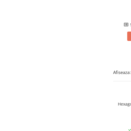
SMA
Sungrow
SBH
SBR battery
SBS
Accesorii stocare
Structura
Structura acoperis tigla
Structura acoperis tabla
Afiseaza:
Structura acoperis plat
IBC
IBC Top Fix 200
Hexago
K2-Systems GmbH
Accesorii
Backup Switch