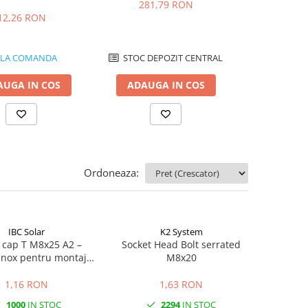
281,79 RON
12,26 RON
98,6
LA COMANDA
STOC DEPOZIT CENTRAL
450
AUGA IN COS
ADAUGA IN COS
ADAUGA
Ordoneaza:
IBC Solar
K2 System
 cap T M8x25 A2 –
Socket Head Bolt serrated
inox pentru montaj
M8x20
otovoltaice | Calitate
A2
1,16 RON
1,63 RON
1000
IN STOC
2294
IN STOC