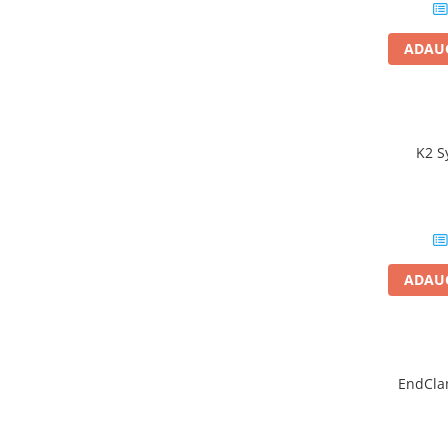
Papuci si mufe
Cablu solar
ADAUG
Cabluri coaxiale TV
Cabluri curenti slabi
Cabluri date
K2 S
Cabluri Electrice
Cabluri energie joasa tensiune -
aluminiu
Cabluri aluminiu armat
Cabluri aluminiu coaxial
ADAUG
bransament
Cabluri aluminiu nearmat
Cabluri aluminiu tip Enel
Cabluri aluminiu torsadat/aerian
EndCla
Cabluri energie joasa tensiune -
cupru