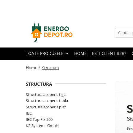
Toate Produsele
Panouri fotovoltaice
AIKO
Canadian Solar
TOATE PRODUSELE
HOME
ESTI CLIENT B2B?
Longi Solar
Optimizatoare panouri
Home /
Structura
Victron Energy
STRUCTURA
Invertoare
Microinvertoare
Structura acoperis tigla
Structura acoperis tabla
Fronius
Structura acoperis plat
Accesorii Fronius
IBC
Invertoare Hibride Fronius
IBC Top Fix 200
K2-Systems GmbH
Invertoare On-Grid Fronius