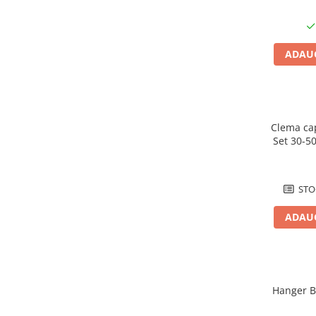
Cabluri boxe
Cabluri semnalizare incendiu
Cabluri semnalizare si control
ADAUG
ecranate
Trasee electrice
Dulapuri metalice
Clema ca
Materiale instalatii si montaj
Set 30-50
Banda perforata
50
Catarame banda inox
Banda inox
STO
Tablouri electrice
ADAUG
Tablouri plastic
Tablouri sigurante echipat DC/AC
Tuburi si Jgheaburi
Canal cablu
Hanger B
Canal cablu pardoseala