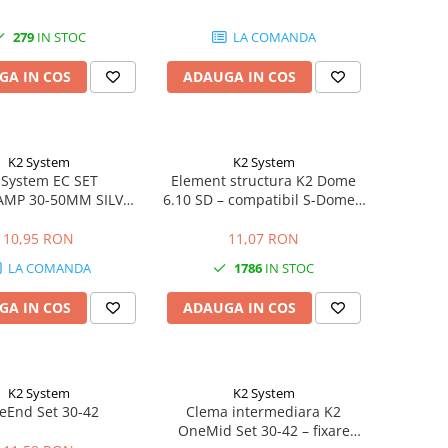
279
IN STOC
LA COMANDA
GA IN COS
ADAUGA IN COS
K2 System
K2 System
 System EC SET
Element structura K2 Dome
MP 30-50MM SILVER
6.10 SD – compatibil S-Dome /
UNIVERSAL
D-Dome, acoperis plat
10,95 RON
11,07 RON
LA COMANDA
1786
IN STOC
GA IN COS
ADAUGA IN COS
K2 System
K2 System
eEnd Set 30-42
Clema intermediara K2
OneMid Set 30-42 – fixare