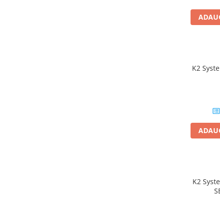
Conectica
ADAUG
Adaptoare
Conectica IEC
Convertor DC-DC
Dongle
K2 Syst
Meteocontrol
Monitorizare
Mufe si conectori
Power analyzer
ADAUG
Smart Meter
Statii de reincarcare
Cabluri
Accesorii cabluri
K2 Syst
Alte accesorii
S
Folie avertizoare
LEA accesorii