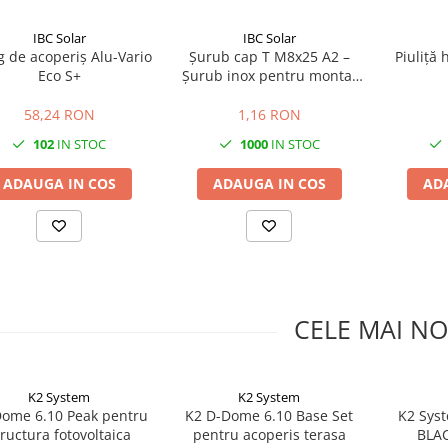
IBC Solar
IBC Solar
g de acoperiș Alu-Vario
Șurub cap T M8x25 A2 –
Piuliță
Eco S+
Șurub inox pentru montaj
panouri fotovoltaice |
Calitate A2
58,24 RON
1,16 RON
102
IN STOC
1000
IN STOC
ADAUGA IN COS
ADAUGA IN COS
AD
CELE MAI NO
K2 System
K2 System
ome 6.10 Peak pentru
K2 D-Dome 6.10 Base Set
K2 Sys
tructura fotovoltaica
pentru acoperis terasa
BLAC