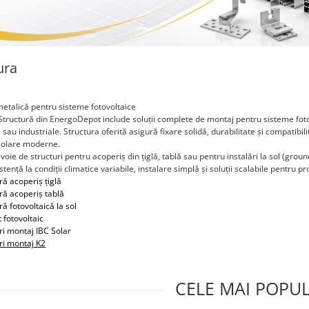
ura
metalică pentru sisteme fotovoltaice
tructură din EnergoDepot include soluții complete de montaj pentru sisteme fotovolt
sau industriale. Structura oferită asigură fixare solidă, durabilitate și compatibili
solare moderne.
evoie de structuri pentru acoperiș din țiglă, tablă sau pentru instalări la sol (
istență la condiții climatice variabile, instalare simplă și soluții scalabile pentru p
ră acoperiș țiglă
ră acoperiș tablă
ră fotovoltaică la sol
 fotovoltaic
ri montaj IBC Solar
ri montaj
K2
CELE MAI POPU