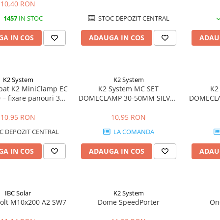
10,40 RON
1457
IN STOC
STOC DEPOZIT CENTRAL
A IN COS
ADAUGA IN COS
ADAU
K2 System
K2 System
pat K2 MiniClamp EC
K2 System MC SET
K2
 – fixare panouri 30-
DOMECLAMP 30-50MM SILVER
DOMECLA
mm, MiniRail
UNIVERSAL
10,95 RON
10,95 RON
C DEPOZIT CENTRAL
LA COMANDA
A IN COS
ADAUGA IN COS
ADAU
IBC Solar
K2 System
olt M10x200 A2 SW7
Dome SpeedPorter
On