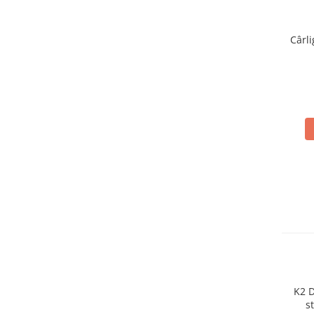
Acumulatori
BYD Battery
Cârli
HVM
HVS
LVS
Deye
Enphase
FelicitySolar
Fronius Reserva
Fronius Reserva Pro
Huawei
Pylontech
H1
H2
HV
K2 D
s
US