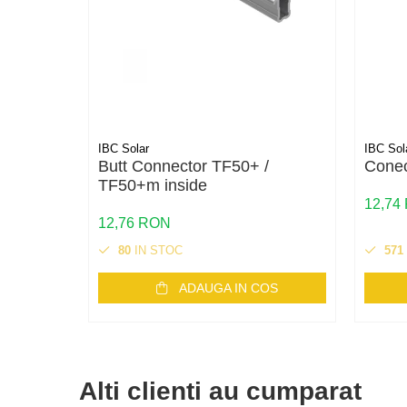
Cabluri aluminiu torsadat/aerian
Cabluri energie joasa tensiune -
cupru
Cabluri cupru armat
Cabluri cupru coaxial bransament
Cabluri cupru flexibil
Cabluri cupru nearmat
IBC Solar
IBC Sol
Butt Connector TF50+ /
Conec
Cabluri cupru rezistente la foc
TF50+m inside
Cabluri flexibile
12,74
Cabluri flexibile plate
12,76 RON
Cabluri medie tensiune
80
IN STOC
571
Cabluri medie tensiune aluminiu
ADAUGA IN COS
Cabluri optice
Cabluri semnalizare si control
Cabluri speciale
Alti clienti au cumparat
Conductori flexibili cupru