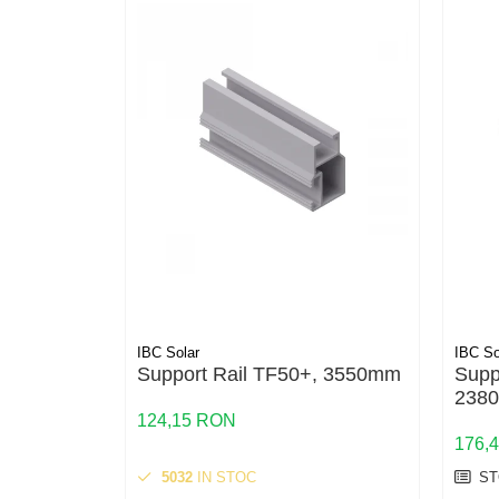
HV
US
SMA
Sungrow
SBH
SBR battery
SBS
Accesorii stocare
Structura
Structura acoperis tigla
Structura acoperis tabla
IBC Solar
IBC So
Structura acoperis plat
Support Rail TF50+, 3550mm
Supp
2380
IBC
124,15 RON
IBC Top Fix 200
176,
K2-Systems GmbH
5032
IN STOC
ST