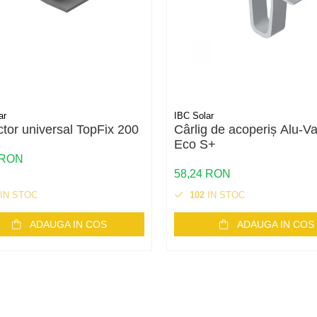
ar
IBC Solar
tor universal TopFix 200
Cârlig de acoperiș Alu-Va
Eco S+
 RON
58,24 RON
IN STOC
102
IN STOC
ADAUGA IN COS
ADAUGA IN COS