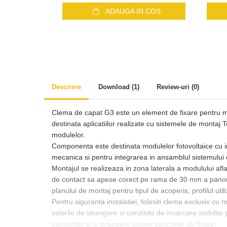
Accesorii
ADAUGA IN COS
Backup Switch
Conectica
Adaptoare
Conectica IEC
Convertor DC-DC
Descriere
Download (1)
Review-uri
(0)
Dongle
Meteocontrol
Clema de capat G3 este un element de fixare pentru mar
destinata aplicatiilor realizate cu sistemele de montaj 
Monitorizare
modulelor.
Mufe si conectori
Componenta este destinata modulelor fotovoltaice cu ina
mecanica si pentru integrarea in ansamblul sistemului de
Power analyzer
Montajul se realizeaza in zona laterala a modulului afla
Smart Meter
de contact sa apese corect pe rama de 30 mm a panoulu
planului de montaj pentru tipul de acoperis, profilul util
Statii de reincarcare
Pentru siguranta instalatiei, folositi clema exclusiv c
Cabluri
valorile de strangere si conditiile de incarcare stabilite 
Accesorii cabluri
panourilor si a strangerii tuturor punctelor de fixare.