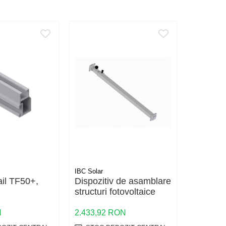
IBC Solar
IBC Solar
il TF50+,
Dispozitiv de asamblare
Delta-Su
structuri fotovoltaice
Single
N
2.433,92 RON
240,77 