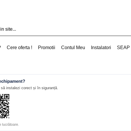
?
Cere oferta !
Promotii
Contul Meu
Instalatori
SEAP
 echipament?
să instalezi corect și în siguranță.
 lucrătoare.