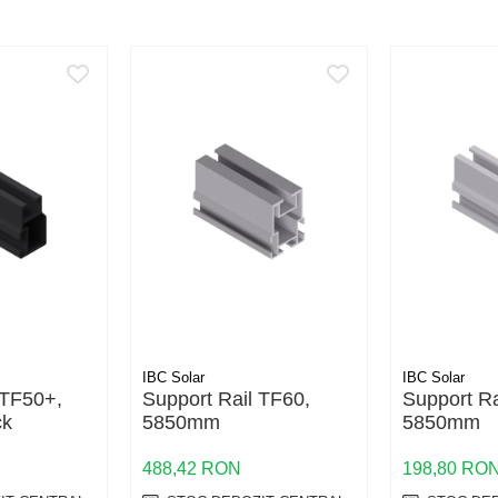
IBC Solar
IBC Solar
 TF50+,
Support Rail TF60,
Support Ra
ck
5850mm
5850mm
488,42 RON
198,80 RO