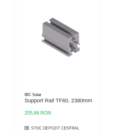
IBC Solar
IBC Solar
Support Rail TF60, 2380mm
Delta-Sup
Continuo
205,66 RON
148,32 RO
STOC DEPOZIT CENTRAL
STOC DE