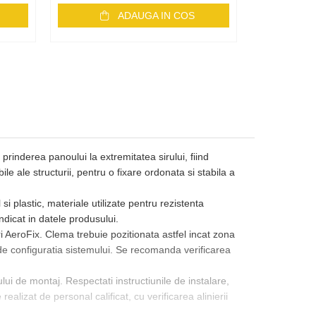
ADAUGA IN COS
inderea panoului la extremitatea sirului, fiind
e ale structurii, pentru o fixare ordonata si stabila a
 plastic, materiale utilizate pentru rezistenta
ndicat in datele produsului.
ri AeroFix. Clema trebuie pozitionata astfel incat zona
e configuratia sistemului. Se recomanda verificarea
i de montaj. Respectati instructiunile de instalare,
realizat de personal calificat, cu verificarea alinierii