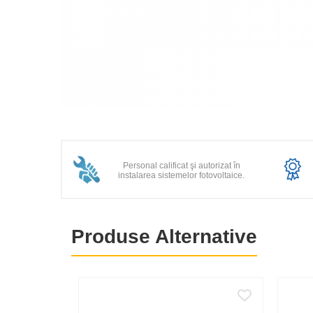
Statii de reincarcare Victron
Acumulatori
BYD Battery
HVM
HVS
LVS
Distribuie
Deye
pe
Enphase
Facebook
Personal calificat şi autorizat în
FelicitySolar
instalarea sistemelor fotovoltaice.
Fronius Reserva
Fronius Reserva Pro
Produse Alternative
Huawei
Pylontech
H1
H2