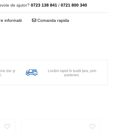
evoie de ajutor?
0723 138 841
/
0721 800 340
e informatii
Comanda rapida
line dar şi
Livrăm rapid în toată țara, prin
i.
parteneri.