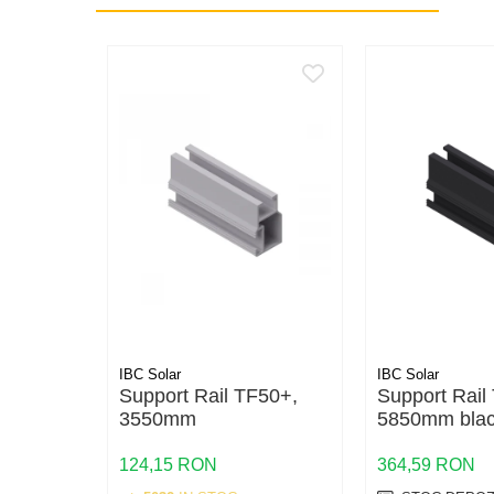
Conductori rigizi
Conductori rigizi cupru
Cabluri alarma
Cabluri boxe
Cabluri semnalizare incendiu
Cabluri semnalizare si control
ecranate
Trasee electrice
Dulapuri metalice
Materiale instalatii si montaj
Banda perforata
IBC Solar
IBC Solar
Catarame banda inox
Support Rail TF50+,
Support Rail
Banda inox
3550mm
5850mm bla
Tablouri electrice
124,15 RON
364,59 RON
Tablouri plastic