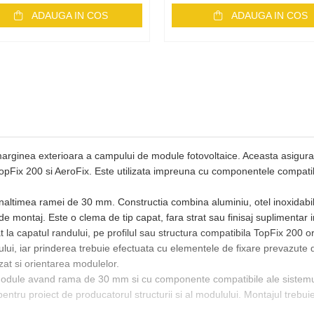
ADAUGA IN COS
ADAUGA IN COS
ginea exterioara a campului de module fotovoltaice. Aceasta asigura pr
TopFix 200 si AeroFix. Este utilizata impreuna cu componentele compatibil
ltimea ramei de 30 mm. Constructia combina aluminiu, otel inoxidabil si
 montaj. Este o clema de tip capat, fara strat sau finisaj suplimentar i
t la capatul randului, pe profilul sau structura compatibila TopFix 200 o
i, iar prinderea trebuie efectuata cu elementele de fixare prevazute d
izat si orientarea modulelor.
u module avand rama de 30 mm si cu componente compatibile ale sistemulu
pentru proiect de producatorul structurii si al modulului. Montajul trebuie 