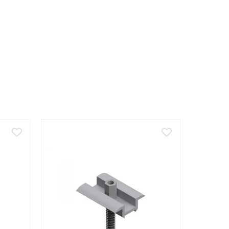
imensiunii ramei modulului.