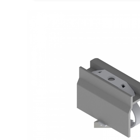
Statii de reincarcare Fronius
Goodwe
HUAWEI
SMA
Solis
Solplanet
Sungrow
Invertoare Hibrid Sungrow
Invertoare on-grid Sungrow
Statii de reincarcare Sungrow
Victron Energy
MPPT
Accesorii Victron
Acumulatori Victron
Invertor Hibrid - Off Grid