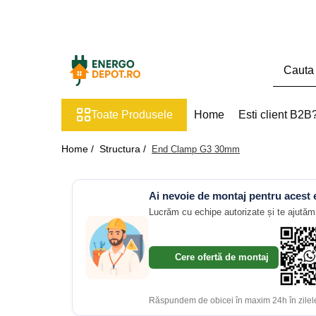
Toate Produsele
Panouri fotovoltaice
AIKO
Toate Produsele
Home
Esti client B2B
Canadian Solar
Longi Solar
Home /
Structura /
End Clamp G3 30mm
Optimizatoare panouri
Victron Energy
Ai nevoie de montaj pentru acest
Invertoare
Lucrăm cu echipe autorizate și te ajutăm 
Microinvertoare
Fronius
Cere ofertă de montaj
Accesorii Fronius
Invertoare Hibride Fronius
Răspundem de obicei în maxim 24h în zilele
Invertoare On-Grid Fronius