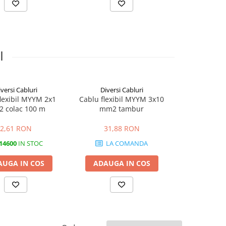
I
versi Cabluri
Diversi Cabluri
Cab
lexibil MYYM 2x1
Cablu flexibil MYYM 3x10
Cabluri MYY
 colac 100 m
mm2 tambur
Tambur | Cu
Izola
2,61 RON
31,88 RON
13,0
14600
IN STOC
LA COMANDA
1479
AUGA IN COS
ADAUGA IN COS
ADAUGA