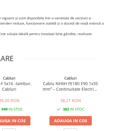
igoare și sunt disponibile într-o varietate de secțiuni și
pierderi reduse, funcționare stabilă și o durată de viață extinsă a
ste soluția ideală pentru instalații bine gândite, realizate
LARE
Cabluri
Cabluri
Cab
F 5x16 -tambur,
Cablu NHXH FE180 E90 1x35
Cablu energi
Cabluri
mm² – Continuitate Electrică
CYABY-F 3x1
în Caz de Incendiu
forta p
89,20 RON
38,21 RON
53,2
949
IN STOC
382
IN STOC
449
AUGA IN COS
ADAUGA IN COS
ADAUGA