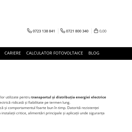
0723 138 841
0721 800 340
0,00
CARIERE
CALCULATOR FOTOVOLTAICE
BLOG
lor utilizate pentru
transportul și distribuția energiei electrice
ctrică ridicată și fiabilitate pe termen lung.
rică și comportamentul foarte bun în timp. Datorită rezistenței
instalații critice, alimentări principale și aplicații unde siguranța