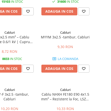
15103
IN STOC
31600
IN STOC
GA IN COS
ADAUGA IN COS
Cabluri
Cabluri
3x2.5 mm² – Cablu
MYYM 3x2.5 -tambur, Cabluri
e 0.6/1 kV | Cupru
| XLPE + PVC | Exterior
9,30 RON
or | Montaj Direct în
8,72 RON
Sol
8833
IN STOC
LA COMANDA
GA IN COS
ADAUGA IN COS
Cabluri
Cabluri
-F 3x2.5 -tambur,
Cablu NHXH FE180 E90 4x1.5
Cabluri
mm² – Rezistent la Foc, LSZH,
Trifazat cu Nul
10,20 RON
10,33 RON