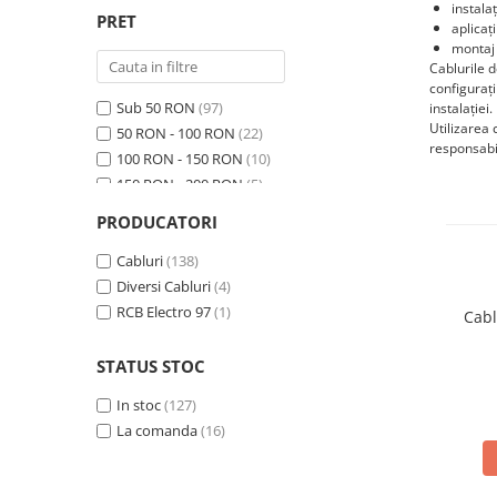
Statii de reincarcare Fronius
instala
PRET
aplicați
Goodwe
montaj 
Cablurile d
HUAWEI
configurați
SMA
Sub 50 RON
(97)
instalației.
Utilizarea 
50 RON - 100 RON
(22)
Solis
responsabil
100 RON - 150 RON
(10)
Solplanet
150 RON - 200 RON
(5)
Sungrow
200 RON - 250 RON
(4)
PRODUCATORI
250 RON - 300 RON
(1)
Invertoare Hibrid Sungrow
300 RON - 400 RON
Cabluri
(138)
(1)
Invertoare on-grid Sungrow
400 RON - 500 RON
Diversi Cabluri
(4)
(2)
Statii de reincarcare Sungrow
500 RON - 750 RON
RCB Electro 97
(1)
(1)
Cabl
Victron Energy
MPPT
STATUS STOC
Accesorii Victron
In stoc
(127)
Invertor Hibrid - Off Grid
La comanda
(16)
Statii de reincarcare Victron
Acumulatori