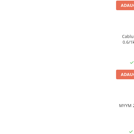
Adaptoare
ADAUG
Conectica IEC
Convertor DC-DC
Dongle
Cablu
Meteocontrol
0.6/1
Monitorizare
Sigur
Mufe si conectori
Power analyzer
Smart Meter
ADAUG
Statii de reincarcare
Cabluri
Accesorii cabluri
MYYM 2
Alte accesorii
Folie avertizoare
LEA accesorii
Papuci si mufe