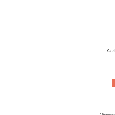
BYD Battery
HVM
HVS
LVS
Deye
Enphase
FelicitySolar
Cabl
Fronius Reserva
Fronius Reserva Pro
Huawei
Pylontech
H1
H2
HV
US
SMA
Afiseaza: