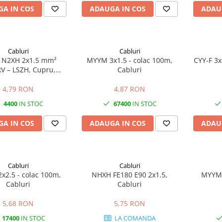
A IN COS
ADAUGA IN COS
ADAU
Cabluri
Cabluri
 N2XH 2x1.5 mm²
MYYM 3x1.5 - colac 100m,
CYY-F 3x
kV – LSZH, Cupru,
Cabluri
anță la Incendiu
4,79 RON
4,87 RON
4400
IN STOC
67400
IN STOC
A IN COS
ADAUGA IN COS
ADAU
Cabluri
Cabluri
x2.5 - colac 100m,
NHXH FE180 E90 2x1.5,
MYYM 
Cabluri
Cabluri
5,68 RON
5,75 RON
17400
IN STOC
LA COMANDA