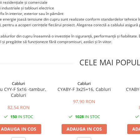
ții rezidențiale și comerciale
i industriale și tablouri electrice
fix în interior, exterior sau în pământ
e energie joasă tensiune din cupru sunt realizate conform standardelor tehnice în v
i, pentru a acoperi cerințele fiecărui proiect. Alegerea corectă a cablului asigură 
cablurilor din cupru înseamnă o investiție în siguranță, performanță și fiabilitate. E
 și pregătite să funcționeze fără compromisuri, astăzi și în viitor.
CELE MAI POPU
Cabluri
Cabluri
u CYY-F 5x16 -tambur,
CYABY-F 3x25+16, Cabluri
CYABY-
Cabluri
97,90 RON
82,54 RON
150
IN STOC
1028
IN STOC
ADAUGA IN COS
ADAUGA IN COS
AD