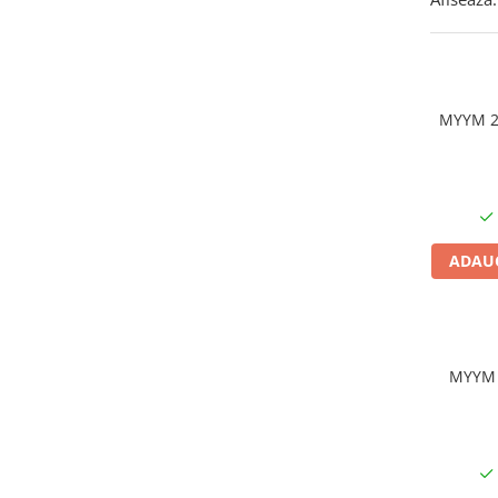
Sungrow
SBH
SBR battery
SBS
MYYM 2x
Accesorii stocare
Structura
Structura acoperis tigla
Structura acoperis tabla
ADAUG
Structura acoperis plat
IBC
IBC Top Fix 200
K2-Systems GmbH
MYYM 3
Accesorii
Backup Switch
Conectica