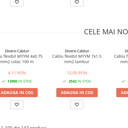
CELE MAI NO
Diversi Cabluri
Diversi Cabluri
Di
u flexibil MYYM 4x0.75
Cablu flexibil MYYM 7x1.5
Cablu f
mm2 colac 100 m
mm2 tambur
mm2
4,11 RON
12,00 RON
13900
IN STOC
2542
IN STOC
ADAUGA IN COS
ADAUGA IN COS
AD
1-
100
din
143
produse