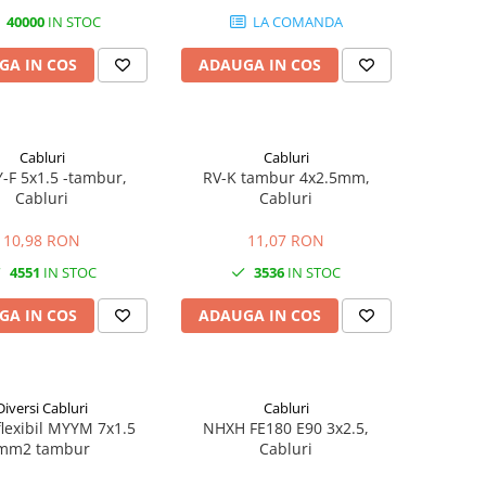
40000
IN STOC
LA COMANDA
GA IN COS
ADAUGA IN COS
Cabluri
Cabluri
-F 5x1.5 -tambur,
RV-K tambur 4x2.5mm,
Cabluri
Cabluri
10,98 RON
11,07 RON
4551
IN STOC
3536
IN STOC
GA IN COS
ADAUGA IN COS
Diversi Cabluri
Cabluri
flexibil MYYM 7x1.5
NHXH FE180 E90 3x2.5,
mm2 tambur
Cabluri