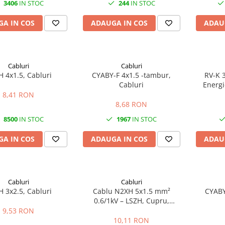
3406
IN STOC
244
IN STOC
A IN COS
ADAUGA IN COS
ADAU
Cabluri
Cabluri
 4x1.5, Cabluri
CYABY-F 4x1.5 -tambur,
RV-K 
Cabluri
Energi
Flexibil 
8,41 RON
/ Interi
8,68 RON
8500
IN STOC
1967
IN STOC
A IN COS
ADAUGA IN COS
ADAU
Cabluri
Cabluri
 3x2.5, Cabluri
Cablu N2XH 5x1.5 mm²
CYABY
0.6/1kV – LSZH, Cupru,
Siguranță la Incendiu
9,53 RON
10,11 RON