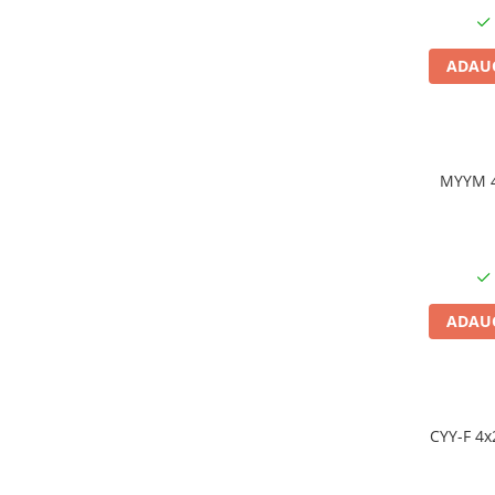
Cabluri semnalizare incendiu
Cabluri semnalizare si control
ADAUG
ecranate
Trasee electrice
Dulapuri metalice
Materiale instalatii si montaj
MYYM 4
Banda perforata
Catarame banda inox
Banda inox
Tablouri electrice
ADAUG
Tablouri plastic
Tablouri sigurante echipat DC/AC
Tuburi si Jgheaburi
Canal cablu
CYY-F 4x
Canal cablu pardoseala
Canal cablu perforat