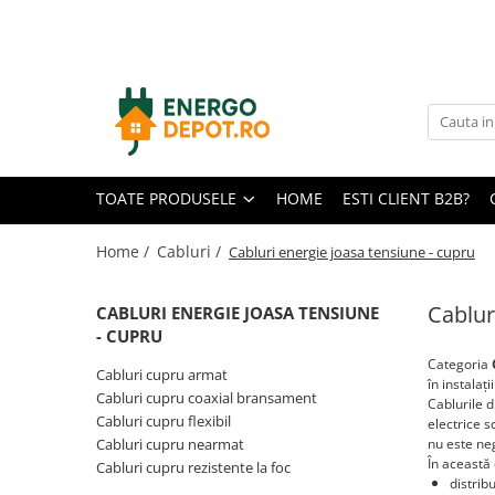
Toate Produsele
Panouri fotovoltaice
AIKO
Canadian Solar
TOATE PRODUSELE
HOME
ESTI CLIENT B2B?
Longi Solar
Optimizatoare panouri
Home /
Cabluri /
Cabluri energie joasa tensiune - cupru
Victron Energy
Cablur
CABLURI ENERGIE JOASA TENSIUNE
Invertoare
- CUPRU
Microinvertoare
Categoria
Cabluri cupru armat
Fronius
în instalaț
Cabluri cupru coaxial bransament
Cablurile 
Accesorii Fronius
Cabluri cupru flexibil
electrice s
Invertoare Hibride Fronius
Cabluri cupru nearmat
nu este ne
În această 
Cabluri cupru rezistente la foc
Invertoare On-Grid Fronius
distrib