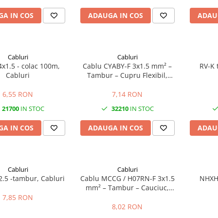
A IN COS
ADAUGA IN COS
ADAU
Cabluri
Cabluri
x1.5 - colac 100m,
Cablu CYABY-F 3x1.5 mm² –
RV-K 
Cabluri
Tambur – Cupru Flexibil,
Comandă și Control
6,55 RON
7,14 RON
21700
IN STOC
32210
IN STOC
A IN COS
ADAUGA IN COS
ADAU
Cabluri
Cabluri
2.5 -tambur, Cabluri
Cablu MCCG / H07RN-F 3x1.5
NHXH 
mm² – Tambur – Cauciuc,
Flexibil, Industrial
7,85 RON
8,02 RON