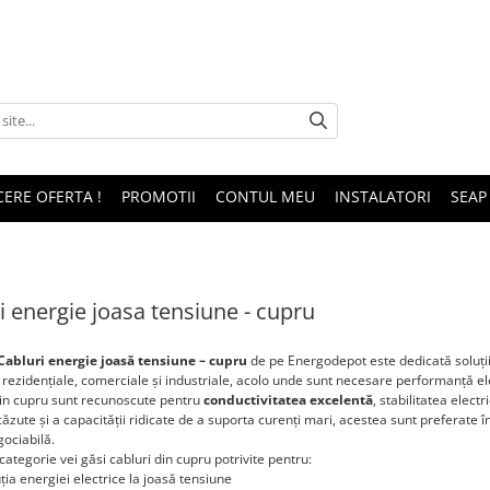
CERE OFERTA !
PROMOTII
CONTUL MEU
INSTALATORI
SEAP
i energie joasa tensiune - cupru
Cabluri energie joasă tensiune – cupru
de pe Energodepot este dedicată soluții
ii rezidențiale, comerciale și industriale, acolo unde sunt necesare performanță ele
din cupru sunt recunoscute pentru
conductivitatea excelentă
, stabilitatea elect
căzute și a capacității ridicate de a suporta curenți mari, acestea sunt preferate în 
gociabilă.
categorie vei găsi cabluri din cupru potrivite pentru:
uția energiei electrice la joasă tensiune