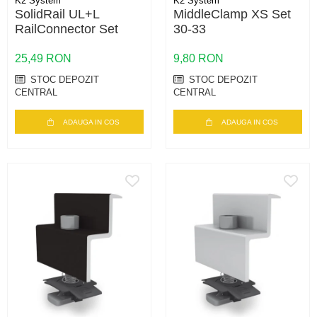
K2 System
K2 System
SolidRail UL+L
MiddleClamp XS Set
RailConnector Set
30-33
25,49 RON
9,80 RON
STOC DEPOZIT
STOC DEPOZIT
CENTRAL
CENTRAL
ADAUGA IN COS
ADAUGA IN COS