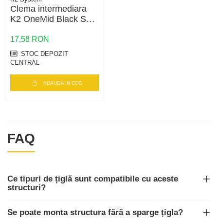
Clema intermediara
K2 OneMid Black Set
30-42 – fixare panouri
30-42mm, negru
17,58 RON
STOC DEPOZIT
CENTRAL
ADAUGA IN COS
FAQ
Ce tipuri de țiglă sunt compatibile cu aceste
structuri?
Se poate monta structura fără a sparge țigla?