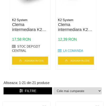
Cabluri semnalizare si control
Cabluri speciale
K2 System
K2 System
K
Conductori flexibili cupru
Clema
Clema
intermediara K2
intermediara K2
Conductori rigizi
OneMid Black Set
OneMid Set 30-42
3
Conductori rigizi cupru
30-42 – fixare
– fixare panouri
17,58 RON
12,39 RON
1
Cabluri alarma
panouri 30-42mm,
30-42mm,
STOC DEPOZIT
negru
aluminiu
CENTRAL
LA COMANDA
Cabluri boxe
Cabluri semnalizare incendiu
ADAUGA IN COS
ADAUGA IN COS
Cabluri semnalizare si control
ecranate
Afiseaza:
1-
21
din
21
produse
FILTRE