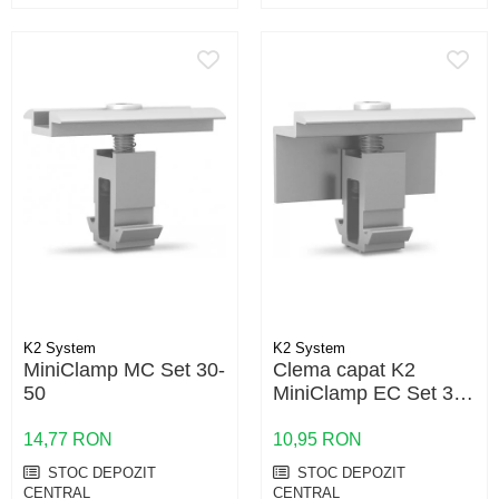
K2 System
K2 System
MiniClamp MC Set 30-
Clema capat K2
50
MiniClamp EC Set 30-
50 – fixare panouri 30-
50mm, MiniRail
14,77 RON
10,95 RON
STOC DEPOZIT
STOC DEPOZIT
CENTRAL
CENTRAL