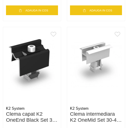
ADAUGA IN COS
ADAUGA IN COS
K2 System
K2 System
Clema capat K2
Clema intermediara
OneEnd Black Set 30-
K2 OneMid Set 30-42
42 – fixare panouri 30-
– fixare panouri 30-