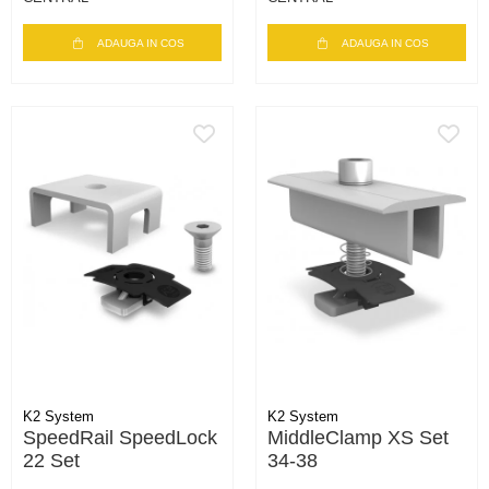
ADAUGA IN COS
ADAUGA IN COS
K2 System
K2 System
SpeedRail SpeedLock
MiddleClamp XS Set
22 Set
34-38