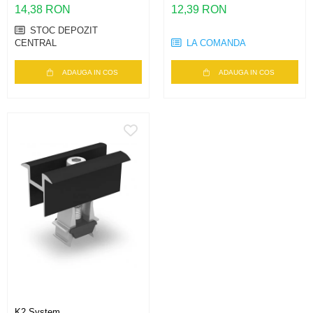
42mm, negru
42mm, aluminiu
14,38 RON
12,39 RON
STOC DEPOZIT
CENTRAL
LA COMANDA
ADAUGA IN COS
ADAUGA IN COS
K2 System