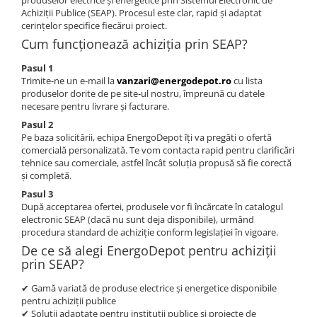
produselor electrice și energetice prin Sistemul Electronic de
Statii de reincarcare Fronius
Achiziții Publice (SEAP). Procesul este clar, rapid și adaptat
Goodwe
cerințelor specifice fiecărui proiect.
Cum funcționează achiziția prin SEAP?
HUAWEI
SMA
Pasul 1
Trimite-ne un e-mail la
vanzari@energodepot.ro
cu lista
Solis
produselor dorite de pe site-ul nostru, împreună cu datele
necesare pentru livrare și facturare.
Solplanet
Pasul 2
Sungrow
Pe baza solicitării, echipa EnergoDepot îți va pregăti o ofertă
comercială personalizată. Te vom contacta rapid pentru clarificări
Invertoare Hibrid Sungrow
tehnice sau comerciale, astfel încât soluția propusă să fie corectă
Invertoare on-grid Sungrow
și completă.
Statii de reincarcare Sungrow
Pasul 3
După acceptarea ofertei, produsele vor fi încărcate în catalogul
Victron Energy
electronic SEAP (dacă nu sunt deja disponibile), urmând
MPPT
procedura standard de achiziție conform legislației în vigoare.
De ce să alegi EnergoDepot pentru achiziții
Accesorii Victron
prin SEAP?
Invertor Hibrid - Off Grid
Statii de reincarcare Victron
✔ Gamă variată de produse electrice și energetice disponibile
pentru achiziții publice
Acumulatori
✔ Soluții adaptate pentru instituții publice și proiecte de