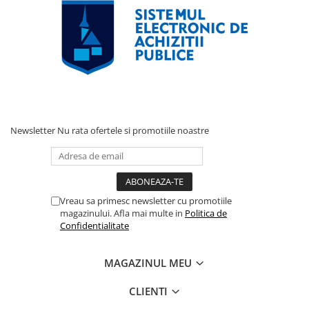
Sungrow
SBH
SBR battery
SBS
Accesorii stocare
Structura
Structura acoperis tigla
Newsletter
Nu rata ofertele si promotiile noastre
Structura acoperis tabla
Structura acoperis plat
IBC
Vreau sa primesc newsletter cu promotiile
IBC Top Fix 200
magazinului. Afla mai multe in
Politica de
Confidentialitate
K2-Systems GmbH
Accesorii
MAGAZINUL MEU
Backup Switch
CLIENTI
Conectica