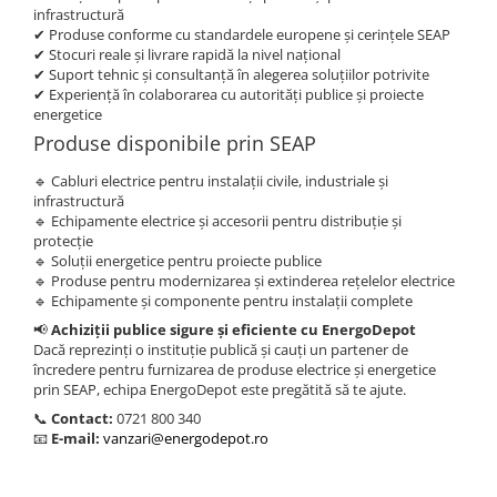
BYD Battery
infrastructură
✔ Produse conforme cu standardele europene și cerințele SEAP
HVM
✔ Stocuri reale și livrare rapidă la nivel național
HVS
✔ Suport tehnic și consultanță în alegerea soluțiilor potrivite
✔ Experiență în colaborarea cu autorități publice și proiecte
LVS
energetice
Deye
Produse disponibile prin SEAP
Enphase
🔹 Cabluri electrice pentru instalații civile, industriale și
FelicitySolar
infrastructură
🔹 Echipamente electrice și accesorii pentru distribuție și
Fronius Reserva
protecție
🔹 Soluții energetice pentru proiecte publice
Fronius Reserva Pro
🔹 Produse pentru modernizarea și extinderea rețelelor electrice
Huawei
🔹 Echipamente și componente pentru instalații complete
📢
Achiziții publice sigure și eficiente cu EnergoDepot
Pylontech
Dacă reprezinți o instituție publică și cauți un partener de
H1
încredere pentru furnizarea de produse electrice și energetice
prin SEAP, echipa EnergoDepot este pregătită să te ajute.
H2
📞
Contact:
0721 800 340
HV
📧
E-mail:
vanzari@energodepot.ro
US
SMA