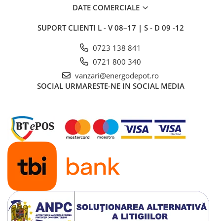
Adaptoare
DATE COMERCIALE
Conectica IEC
SUPORT CLIENTI
L - V 08–17 | S - D 09 -12
Convertor DC-DC
Dongle
0723 138 841
Meteocontrol
0721 800 340
vanzari@energodepot.ro
Monitorizare
SOCIAL
URMARESTE-NE IN SOCIAL MEDIA
Mufe si conectori
Power analyzer
Smart Meter
Statii de reincarcare
Cabluri
Accesorii cabluri
Alte accesorii
Folie avertizoare
LEA accesorii
Papuci si mufe