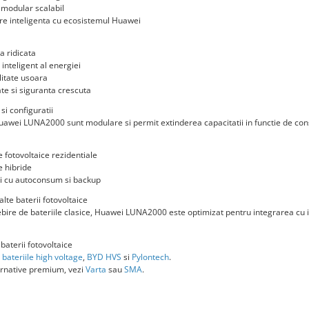
modular scalabil
re inteligenta cu ecosistemul Huawei
ta ridicata
 inteligent al energiei
litate usoara
tate si siguranta crescuta
si configuratii
Huawei LUNA2000 sunt modulare si permit extinderea capacitatii in functie de co
 fotovoltaice rezidentiale
 hibride
ii cu autoconsum si backup
lte baterii fotovoltaice
bire de bateriile clasice, Huawei LUNA2000 este optimizat pentru integrarea cu i
 baterii fotovoltaice
a
bateriile high voltage
,
BYD HVS
si
Pylontech
.
ernative premium, vezi
Varta
sau
SMA
.