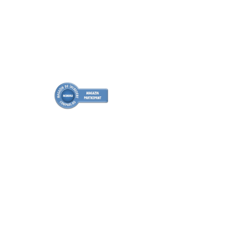
Cabluri cupru armat
Cabluri cupru coaxial bransament
Cabluri cupru flexibil
Cabluri cupru nearmat
Cabluri cupru rezistente la foc
Cabluri flexibile
Cabluri flexibile plate
Cabluri medie tensiune
Cabluri medie tensiune aluminiu
Cabluri optice
Cabluri semnalizare si control
Cabluri speciale
Conductori flexibili cupru
Conductori rigizi
Conductori rigizi cupru
Cabluri alarma