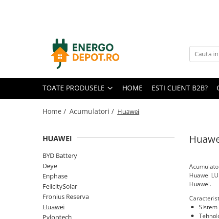
Toate Produsele
Panouri fotovoltaice
AIKO
Canadian Solar
TOATE PRODUSELE
HOME
ESTI CLIENT B2B?
Longi Solar
Optimizatoare panouri
Home /
Acumulatori /
Huawei
Victron Energy
Huawe
HUAWEI
Invertoare
Microinvertoare
BYD Battery
Deye
Acumulator
Fronius
Huawei LUN
Enphase
Accesorii Fronius
Huawei.
FelicitySolar
Invertoare Hibride Fronius
Fronius Reserva
Caracterist
Huawei
Sistem 
Invertoare On-Grid Fronius
Tehnol
Pylontech