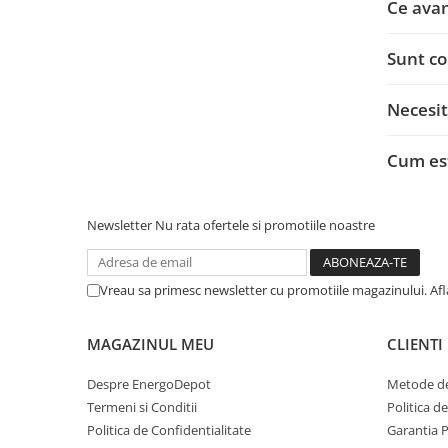
Conectica
Ce avan
Adaptoare
Sunt co
Conectica IEC
Convertor DC-DC
Necesit
Dongle
Meteocontrol
Cum es
Monitorizare
Mufe si conectori
Newsletter
Nu rata ofertele si promotiile noastre
Power analyzer
Smart Meter
Vreau sa primesc newsletter cu promotiile magazinului. Af
Statii de reincarcare
Cabluri
MAGAZINUL MEU
CLIENTI
Accesorii cabluri
Despre EnergoDepot
Metode de
Alte accesorii
Termeni si Conditii
Politica d
Folie avertizoare
Politica de Confidentialitate
Garantia 
LEA accesorii