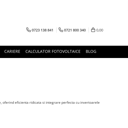
0723 138 841
0721 800 340
0,00
CARIERE
CALCULATOR FOTOVOLTAICE
BLOG
ferind eficienta ridicata si integrare perfecta cu invertoarele