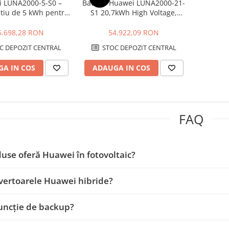
 LUNA2000-5-S0 –
Baterie Huawei LUNA2000-21-
itiu de 5 kWh pentru
S1 20,7kWh High Voltage,
eme Fotovoltaice
LiFePO4, DoD 100%, 600V
6.698,28 RON
54.922,09 RON
C DEPOZIT CENTRAL
STOC DEPOZIT CENTRAL
A IN COS
ADAUGA IN COS
FAQ
use oferă Huawei în fotovoltaic?
vertoarele Huawei hibride?
uncție de backup?