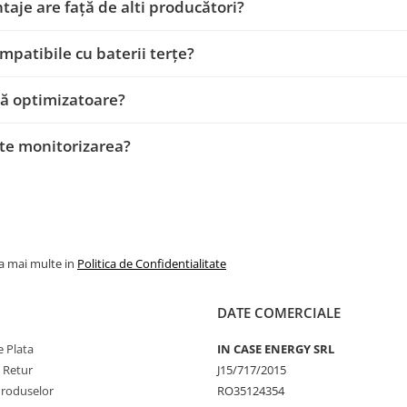
taje are față de alti producători?
mpatibile cu baterii terțe?
ă optimizatoare?
te monitorizarea?
la mai multe in
Politica de Confidentialitate
DATE COMERCIALE
 Plata
IN CASE ENERGY SRL
e Retur
J15/717/2015
Produselor
RO35124354