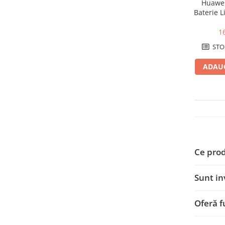
Huawei
SMA
Baterie L
Sungrow
Sist
1
SBH
STO
SBR battery
SBS
ADAUG
Accesorii stocare
Structura
Structura acoperis tigla
Structura acoperis tabla
Structura acoperis plat
Ce prod
IBC
IBC Top Fix 200
Sunt in
K2-Systems GmbH
Accesorii
Oferă f
Backup Switch