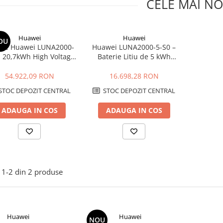
CELE MAI NO
Huawei
Huawei
OU
rie Huawei LUNA2000-
Huawei LUNA2000-5-S0 –
 20,7kWh High Voltage,
Baterie Litiu de 5 kWh
ePO4, DoD 100%, 600V
pentru Sisteme Fotovoltaice
54.922,09 RON
16.698,28 RON
STOC DEPOZIT CENTRAL
STOC DEPOZIT CENTRAL
ADAUGA IN COS
ADAUGA IN COS
1-
2
din
2
produse
Huawei
Huawei
NOU