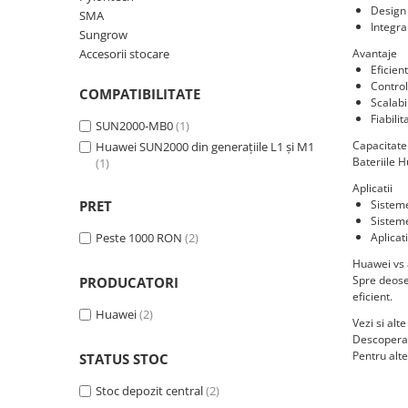
Statii de reincarcare Fronius
Design 
SMA
Integra
Goodwe
Sungrow
Accesorii stocare
Avantaje
HUAWEI
Eficien
SMA
Control
COMPATIBILITATE
Scalabi
Solis
Fiabili
SUN2000-MB0
(1)
Solplanet
Capacitate 
Huawei SUN2000 din generațiile L1 și M1
Bateriile 
(1)
Sungrow
Aplicatii
Invertoare Hibrid Sungrow
PRET
Sisteme
Sisteme
Invertoare on-grid Sungrow
Peste 1000 RON
(2)
Aplicat
Statii de reincarcare Sungrow
Huawei vs a
Victron Energy
Spre deose
PRODUCATORI
eficient.
MPPT
Huawei
(2)
Accesorii Victron
Vezi si alte
Descoper
Acumulatori Victron
Pentru alt
STATUS STOC
Invertor Hibrid - Off Grid
Stoc depozit central
(2)
Statii de reincarcare Victron