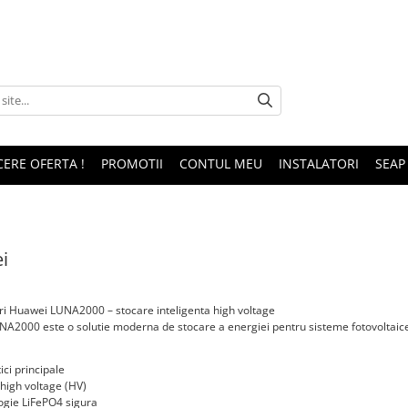
CERE OFERTA !
PROMOTII
CONTUL MEU
INSTALATORI
SEAP
i
i Huawei LUNA2000 – stocare inteligenta high voltage
A2000 este o solutie moderna de stocare a energiei pentru sisteme fotovoltaice, o
ici principale
high voltage (HV)
ogie LiFePO4 sigura