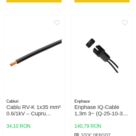
Cabluri
Enphase
Cablu RV-K 1x35 mm²
Enphase IQ-Cable
0.6/1kV – Cupru
1,3m 3~ (Q-25-10-3P-
Flexibil, Energie și
200) – Cablu Trifazat
Distribuție
pentru Microinvertoare
34,10 RON
140,79 RON
Enphase IQ
STOC DEPOZIT