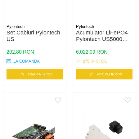
Pylontech
Pylontech
Set Cabluri Pylontech
Acumulator LiFePO4
US
Pylontech US5000
48V 4,8 kWh
202,80 RON
6.022,09 RON
LA COMANDA
275
IN STOC
ADAUGA IN COS
ADAUGA IN COS