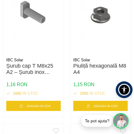
IBC Solar
IBC Solar
Șurub cap T M8x25
Piuliță hexagonală M8
A2 – Șurub inox
A4
pentru montaj panouri
fotovoltaice | Calitate
1,16 RON
1,15 RON
A2
1000
IN STOC
1000
IN STOC
ADAUGA IN COS
ADAUGA IN COS
Te pot ajuta?