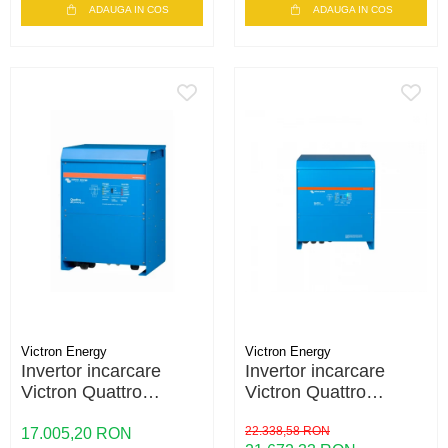
ADAUGA IN COS
ADAUGA IN COS
Victron Energy
Victron Energy
Invertor incarcare
Invertor incarcare
Victron Quattro
Victron Quattro
48/10000/140-100/100
48/15000/200-100/100
– 10000VA, 48V, dual
– 15000VA, 48V, dual
22.338,58 RON
17.005,20 RON