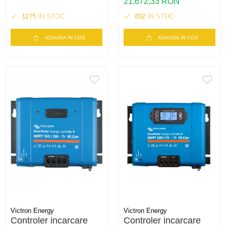
21.672,33 RON
AC, UPS, PowerAssist
AC, UPS, PowerAssist
1275
IN STOC
892
IN STOC
ADAUGA IN COS
ADAUGA IN COS
Victron Energy
Victron Energy
Controler incarcare
Controler incarcare