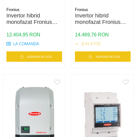
Fronius
Fronius
Invertor hibrid
Invertor hibrid
monofazat Fronius
monofazat Fronius
Primo GEN24 SC 5.0
Primo GEN24 6.0 Plus
Plus – 5kW, Backup
– 6kW, Eficienta
12.404,95 RON
14.469,76 RON
Ready, Eficienta
98.2%
LA COMANDA
2
IN STOC
98.2%
ADAUGA IN COS
ADAUGA IN COS