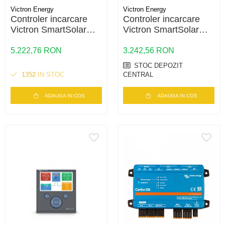
Victron Energy
Victron Energy
Controler incarcare
Controler incarcare
Victron SmartSolar
Victron SmartSolar
MPPT 250/85-Tr
MPPT 150/60-Tr –
VE.Can – 85A, 250V,
60A, 150V, Bluetooth,
5.222,76 RON
3.242,56 RON
VE.Can, eficienta
eficienta maxima
STOC DEPOZIT
maxima
1352
IN STOC
CENTRAL
ADAUGA IN COS
ADAUGA IN COS