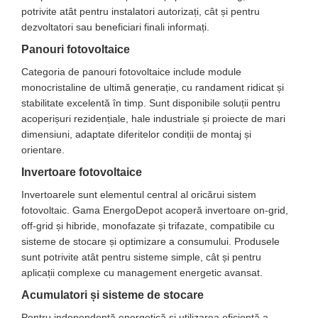
Platbanda
Cabluri aluminiu armat
H2
potrivite atât pentru instalatori autorizați, cât și pentru
Invertoare Hibrid Sungrow
Aplica LED
Cutie ABS modulara
Intrerupatoare automate
Cabluri aluminiu coaxial bransament
HV
dezvoltatori sau beneficiari finali informați.
Invertoare on-grid Sungrow
Corpuri solare
Doze
Cabluri aluminiu nearmat
US
AFDD
Panouri fotovoltaice
Statii de reincarcare Sungrow
Corpuri solare decorative
Cabluri aluminiu tip Enel
SMA
Doze aparat
Intrerupatoare automate de putere
Victron Energy
Categoria de panouri fotovoltaice include module
Iluminat festiv
Cabluri aluminiu torsadat/aerian
Jgheaburi
Intrerupatoare automate diferentiale
Sungrow
monocristaline de ultimă generație, cu randament ridicat și
MPPT
Cabluri energie joasa tensiune -
Intrerupatoare automate modulare
Instalatii sarbatori
stabilitate excelentă în timp. Sunt disponibile soluții pentru
Jgheab metalic perforat
Accesorii Victron
SBH
cupru
Separator sarcina
Lanterne
acoperișuri rezidențiale, hale industriale și proiecte de mari
Jgheab tip sarma
Acumulatori Victron
SBR battery
dimensiuni, adaptate diferitelor condiții de montaj și
Cabluri cupru armat
Relee
Tablou metalic
Stalpi de iluminat
Invertor Hibrid - Off Grid
SBS
orientare.
Cabluri cupru coaxial bransament
Releu monitorizare tensiune
Statii de reincarcare Victron
Accesorii stocare
Tablou organizare santier
Invertoare fotovoltaice
Cabluri cupru flexibil
Separator fuzibil
echipat
Cabluri cupru nearmat
Invertoarele sunt elementul central al oricărui sistem
Separator fuzibil aplicatii fotovoltaice
Tablou organizare santier
Cabluri cupru rezistente la foc
fotovoltaic. Gama EnergoDepot acoperă invertoare on-grid,
necablat
Sigurante fuzibile
off-grid și hibride, monofazate și trifazate, compatibile cu
Cabluri flexibile
sisteme de stocare și optimizare a consumului. Produsele
Tub flexibil
Cabluri flexibile plate
sunt potrivite atât pentru sisteme simple, cât și pentru
Tub flexibil dublu perete (corugata)
Cabluri medie tensiune
aplicații complexe cu management energetic avansat.
Tub flexibil metalic
Cabluri medie tensiune aluminiu
Acumulatori și sisteme de stocare
Cabluri optice
Pentru independență energetică și utilizarea eficientă a