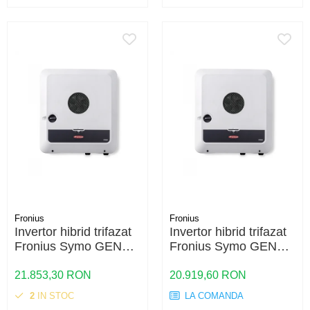
Fronius
Fronius
Invertor hibrid trifazat
Invertor hibrid trifazat
Fronius Symo GEN24
Fronius Symo GEN24
SC 10.0 Plus – 10kW,
SC 8.0 Plus – 8kW,
Backup Ready,
Backup Ready,
21.853,30 RON
20.919,60 RON
Eficienta 98.3%
Eficienta 98.3%
2
IN STOC
LA COMANDA