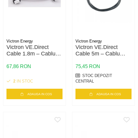
Victron Energy
Victron Energy
Victron VE.Direct
Victron VE.Direct
Cable 1.8m – Cablu
Cable 5m – Cablu
comunicație pentru
comunicație pentru
MPPT, Invertere &
MPPT, Invertere &
67,86 RON
75,45 RON
BMS | 1.8 metri
SmartShunt | 5 metri
STOC DEPOZIT
2
IN STOC
CENTRAL
ADAUGA IN COS
ADAUGA IN COS