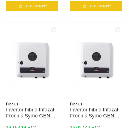
ADAUGA IN COS
ADAUGA IN COS
Fronius
Fronius
Invertor hibrid trifazat
Invertor hibrid trifazat
Fronius Symo GEN24
Fronius Symo GEN24
SC 6.0 Plus – 6kW,
5.0 Plus – 5kW,
Backup Ready,
Backup Ready,
18.168,14 RON
16.052,43 RON