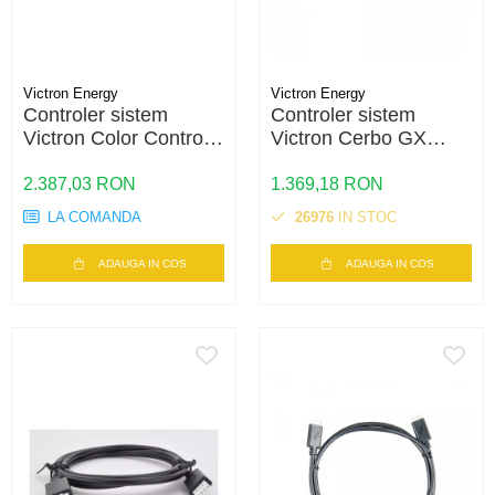
Victron Energy
Victron Energy
Controler sistem
Controler sistem
Victron Color Control
Victron Cerbo GX
GX – monitorizare,
MK2 – monitorizare,
control, VRM, display
control, VRM,
2.387,03 RON
1.369,18 RON
integrat
integrare completa
LA COMANDA
26976
IN STOC
ADAUGA IN COS
ADAUGA IN COS