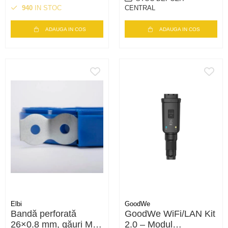
940
IN STOC
CENTRAL
ADAUGA IN COS
ADAUGA IN COS
Elbi
GoodWe
Bandă perforată
GoodWe WiFi/LAN Kit
26×0.8 mm, găuri M8,
2.0 – Modul