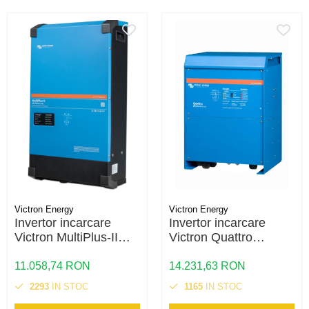
Victron Energy
Victron Energy
Invertor incarcare
Invertor incarcare
Victron MultiPlus-II
Victron Quattro
48/8000/110-100
48/8000/110-100/100
230V – 8000VA, 48V,
– 8000VA, 48V, dual
11.058,74 RON
14.231,63 RON
UPS, PowerAssist
AC, UPS, PowerAssist
2293
IN STOC
1165
IN STOC