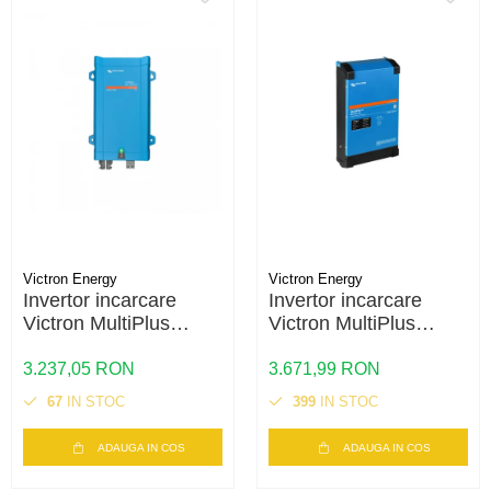
Victron Energy
Victron Energy
Invertor incarcare
Invertor incarcare
Victron MultiPlus
Victron MultiPlus
48/1200/13-16 –
48/1600/20-16 –
1200VA, 48V, UPS,
1600VA, 48V, UPS,
3.237,05 RON
3.671,99 RON
incarcare baterii
incarcare baterii
67
IN STOC
399
IN STOC
ADAUGA IN COS
ADAUGA IN COS