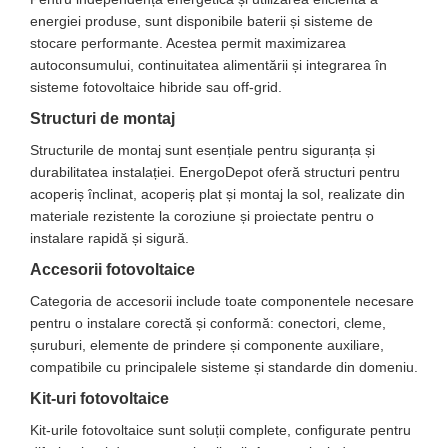
energiei produse, sunt disponibile baterii și sisteme de
Cabluri semnalizare si control
stocare performante. Acestea permit maximizarea
Cabluri speciale
autoconsumului, continuitatea alimentării și integrarea în
sisteme fotovoltaice hibride sau off-grid.
Conductori flexibili cupru
Structuri de montaj
Conductori rigizi
Structurile de montaj sunt esențiale pentru siguranța și
Conductori rigizi cupru
durabilitatea instalației. EnergoDepot oferă structuri pentru
Cabluri alarma
acoperiș înclinat, acoperiș plat și montaj la sol, realizate din
Cabluri boxe
materiale rezistente la coroziune și proiectate pentru o
instalare rapidă și sigură.
Cabluri semnalizare incendiu
Accesorii fotovoltaice
Cabluri semnalizare si control
Categoria de accesorii include toate componentele necesare
ecranate
pentru o instalare corectă și conformă: conectori, cleme,
șuruburi, elemente de prindere și componente auxiliare,
compatibile cu principalele sisteme și standarde din domeniu.
Kit-uri fotovoltaice
Kit-urile fotovoltaice sunt soluții complete, configurate pentru