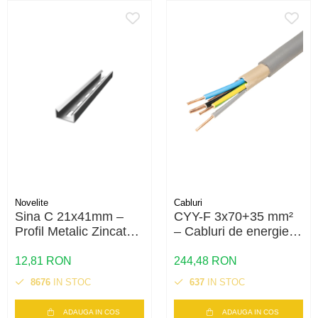
Novelite
Cabluri
Sina C 21x41mm –
CYY-F 3x70+35 mm²
Profil Metalic Zincat
– Cabluri de energie
pentru Prinderea si
cu cupru multifilar
Sustinerea
0.6/1kV
12,81 RON
244,48 RON
Jgheaburilor Port-
8676
IN STOC
637
IN STOC
Cablu
ADAUGA IN COS
ADAUGA IN COS