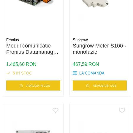
Fronius
Sungrow
Modul comunicatie
Sungrow Meter S100 -
Fronius Datamanager
monofazic
2.0 – LAN, WiFi,
monitorizare
1.465,60 RON
467,59 RON
Solar.web
5
IN STOC
LA COMANDA
ADAUGA IN COS
ADAUGA IN COS