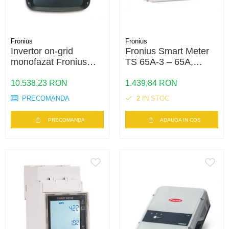
Fronius
Fronius
Invertor on-grid
Fronius Smart Meter
monofazat Fronius
TS 65A-3 – 65A,
PRIMO 6.0-1 WLAN –
Contor inteligent
6kW, WiFi integrat,
trifazat, masurare
10.538,23 RON
1.439,84 RON
Eficienta 97.8%
bidirectionala, RS485
PRECOMANDA
2
IN STOC
PRECOMANDA
ADAUGA IN COS