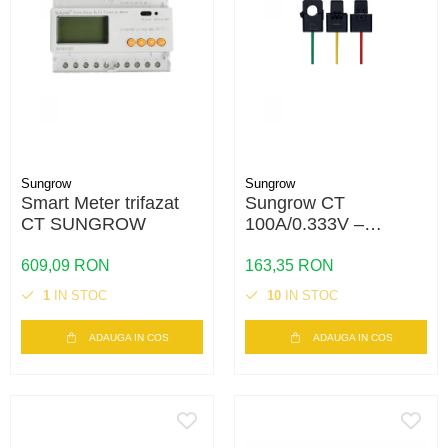
Sungrow
Sungrow
Smart Meter trifazat
Sungrow CT
CT SUNGROW
100A/0.333V –
Transformator de
Curent Precizie
609,09 RON
163,35 RON
Ridicată
1
IN STOC
10
IN STOC
ADAUGA IN COS
ADAUGA IN COS