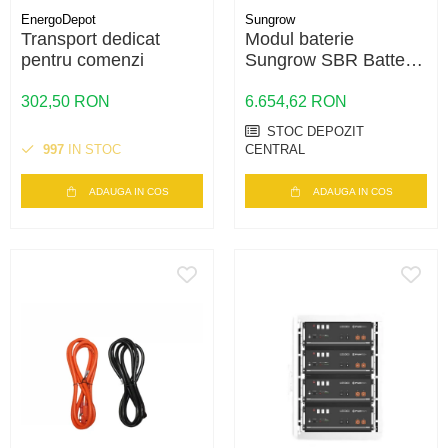
EnergoDepot
Sungrow
Transport dedicat
Modul baterie
pentru comenzi
Sungrow SBR Battery
Module V13 Premium
3.2kWh HV LFP
302,50 RON
6.654,62 RON
STOC DEPOZIT
997
IN STOC
CENTRAL
ADAUGA IN COS
ADAUGA IN COS