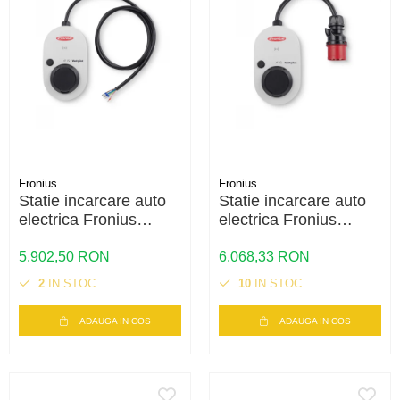
Fronius
Fronius
Statie incarcare auto
Statie incarcare auto
electrica Fronius
electrica Fronius
Wattpilot HOME 11J
Wattpilot GO 22J 2.0 –
2.0 – 11kW, WiFi,
22kW, mobil, WiFi,
5.902,50 RON
6.068,33 RON
control inteligent
control inteligent
2
IN STOC
10
IN STOC
ADAUGA IN COS
ADAUGA IN COS