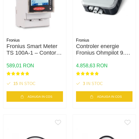
Fronius
Fronius
Fronius Smart Meter
Controler energie
TS 100A-1 – Contor
Fronius Ohmpilot 9.0-
inteligent monofazat
3 – 9kW, optimizare
100A, masurare
autoconsum, incalzire
589,01 RON
4.858,63 RON
bidirectionala, RS485
apa
15
IN STOC
3
IN STOC
ADAUGA IN COS
ADAUGA IN COS