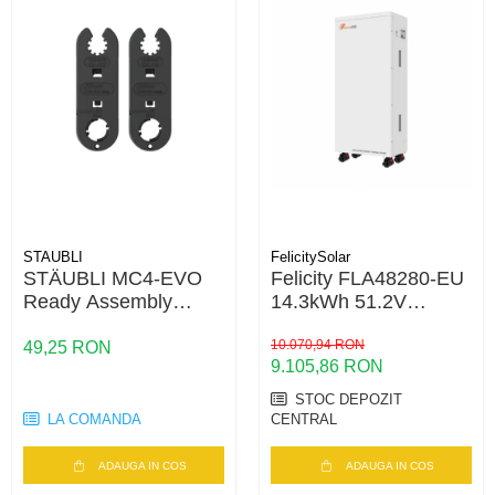
STAUBLI
FelicitySolar
STÄUBLI MC4-EVO
Felicity FLA48280-EU
Ready Assembly
14.3kWh 51.2V
Wrench Set – Set
LiFePO4 – Baterie
Chei Profesionale
Stocare LV, 6000+
10.070,94 RON
49,25 RON
9.105,86 RON
pentru Conectori
cicluri, Scalabilă
Fotovoltaici MC4 și
STOC DEPOZIT
MC4-Evo 2
LA COMANDA
CENTRAL
ADAUGA IN COS
ADAUGA IN COS