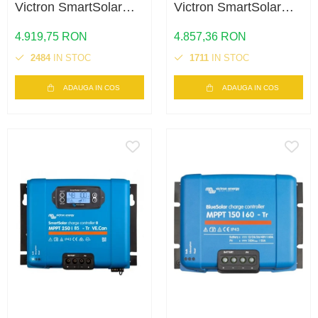
Victron SmartSolar
Victron SmartSolar
MPPT 150/100-Tr
MPPT 250/70-Tr
VE.Can – 100A, 150V,
VE.Can – 70A, 250V,
4.919,75 RON
4.857,36 RON
VE.Can, eficienta
VE.Can, eficienta
2484
IN STOC
1711
IN STOC
maxima
maxima
ADAUGA IN COS
ADAUGA IN COS