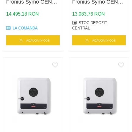
Fronius Symo GEN24
Fronius Symo GEN24
SC 4.0 Plus – 4kW,
3.0 Plus – 3kW,
Backup Ready,
Backup Ready,
14.495,18 RON
13.083,76 RON
Eficienta 98.1%
Eficienta ridicata
STOC DEPOZIT
LA COMANDA
CENTRAL
ADAUGA IN COS
ADAUGA IN COS