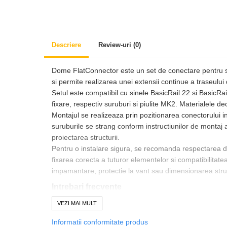
Accesorii
Backup Switch
Conectica
Descriere
Review-uri
(0)
Adaptoare
Conectica IEC
Dome FlatConnector este un set de conectare pentru sine
Convertor DC-DC
si permite realizarea unei extensii continue a traseului 
Setul este compatibil cu sinele BasicRail 22 si BasicRail
Dongle
fixare, respectiv suruburi si piulite MK2. Materialele 
Meteocontrol
Montajul se realizeaza prin pozitionarea conectorului int
suruburile se strang conform instructiunilor de montaj apl
Monitorizare
proiectarea structurii.
Mufe si conectori
Pentru o instalare sigura, se recomanda respectarea docu
fixarea corecta a tuturor elementelor si compatibilitat
Power analyzer
impamantare, protectie la vant sau dimensionarea struct
Smart Meter
Intrebari frecvente
Statii de reincarcare
Pentru ce este folosit setul Dome FlatConnector?
VEZI MAI MULT
Cabluri
Este utilizat pentru conectarea a doua sine BasicRail in
Accesorii cabluri
Informatii conformitate produs
Cu ce sine este compatibil conectorul?