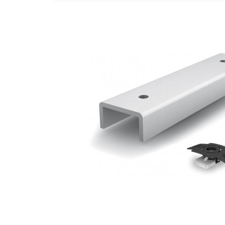
Statii de reincarcare Fronius
Goodwe
HUAWEI
SMA
Solis
Solplanet
Sungrow
Invertoare Hibrid Sungrow
Invertoare on-grid Sungrow
Statii de reincarcare Sungrow
Victron Energy
MPPT
Accesorii Victron
Acumulatori Victron
Invertor Hibrid - Off Grid