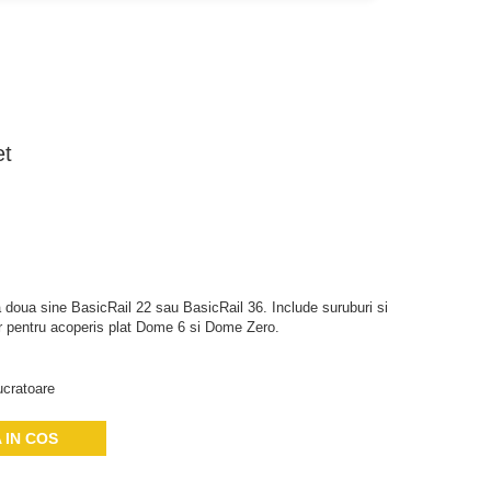
et
 doua sine BasicRail 22 sau BasicRail 36. Include suruburi si
or pentru acoperis plat Dome 6 si Dome Zero.
ucratoare
 IN COS