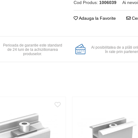
Cod Produs:
1006039
Ai nevoi
Adauga la Favorite
Cer
Perioada de garantie este standard
Ai posibilitatea de a plăti on
de 24 luni de la achizitionarea
în rate prin partener
produselor.