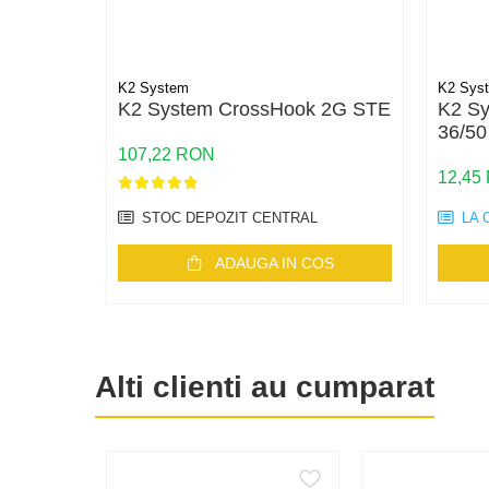
Cabluri aluminiu torsadat/aerian
Cabluri energie joasa tensiune -
cupru
K2 System
K2 Sys
Cabluri cupru armat
K2 System CrossHook 2G STE
K2 Sy
Cabluri cupru coaxial bransament
36/50
Cabluri cupru flexibil
107,22 RON
Cabluri cupru nearmat
12,45
Cabluri cupru rezistente la foc
STOC DEPOZIT CENTRAL
LA 
Cabluri flexibile
ADAUGA IN COS
Cabluri flexibile plate
Cabluri medie tensiune
Cabluri medie tensiune aluminiu
Cabluri optice
Alti clienti au cumparat
Cabluri semnalizare si control
Cabluri speciale
Conductori flexibili cupru