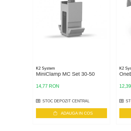
HV
US
SMA
Sungrow
SBH
SBR battery
SBS
Accesorii stocare
Structura
K2 System
K2 Sy
MiniClamp MC Set 30-50
OneE
Structura acoperis tigla
Structura acoperis tabla
14,77 RON
12,3
Structura acoperis plat
STOC DEPOZIT CENTRAL
ST
IBC
ADAUGA IN COS
IBC Top Fix 200
K2-Systems GmbH