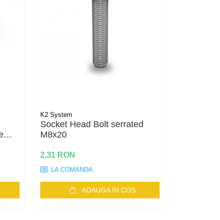
K2 System
K2 System
Socket Head Bolt serrated
SolidRail
e
M8x20
Set
iu
2,31 RON
25,49 RON
LA COMANDA
STOC DE
ADAUGA IN COS