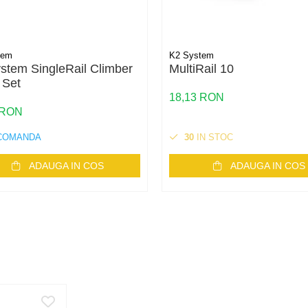
tem
K2 System
stem SingleRail Climber
MultiRail 10
 Set
18,13 RON
 RON
COMANDA
30
IN STOC
ADAUGA IN COS
ADAUGA IN COS