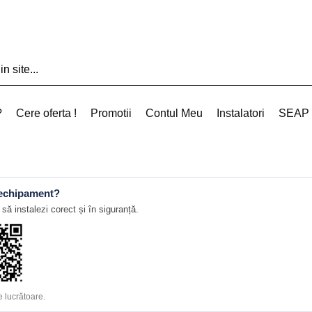
?
Cere oferta !
Promotii
Contul Meu
Instalatori
SEAP
 echipament?
să instalezi corect și în siguranță.
 lucrătoare.