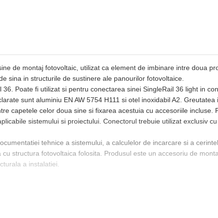
 de montaj fotovoltaic, utilizat ca element de imbinare intre doua profil
de sina in structurile de sustinere ale panourilor fotovoltaice.
 36. Poate fi utilizat si pentru conectarea sinei SingleRail 36 light in c
declarate sunt aluminiu EN AW 5754 H111 si otel inoxidabil A2. Greutatea 
re capetele celor doua sine si fixarea acestuia cu accesoriile incluse. Pi
icabile sistemului si proiectului. Conectorul trebuie utilizat exclusiv cu p
mentatiei tehnice a sistemului, a calculelor de incarcare si a cerintelor 
ea cu structura fotovoltaica folosita. Produsul este un accesoriu de mont
urala a instalatiei.
 structurile fotovoltaice montate pe acoperis plat.