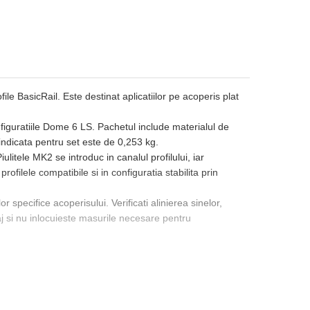
e BasicRail. Este destinat aplicatiilor pe acoperis plat
onfiguratiile Dome 6 LS. Pachetul include materialul de
indicata pentru set este de 0,253 kg.
ulitele MK2 se introduc in canalul profilului, iar
rofilele compatibile si in configuratia stabilita prin
specifice acoperisului. Verificati alinierea sinelor,
aj si nu inlocuieste masurile necesare pentru