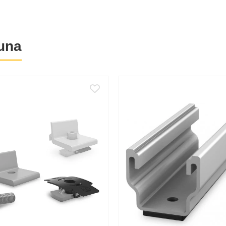
fi utilizat pentru conectarea SingleRail 36 light in configuratiile Dome 6
una
iar elementele de fixare sunt din otel inoxidabil A2.
ltaice instalate pe acoperis plat.