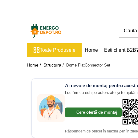
Toate Produsele
Panouri fotovoltaice
AIKO
Toate Produsele
Home
Esti client B2B
Canadian Solar
Longi Solar
Home /
Structura /
Dome FlatConnector Set
Optimizatoare panouri
Victron Energy
Ai nevoie de montaj pentru acest
Invertoare
Lucrăm cu echipe autorizate și te ajutăm 
Microinvertoare
Fronius
Cere ofertă de montaj
Accesorii Fronius
Invertoare Hibride Fronius
Răspundem de obicei în maxim 24h în zilele
Invertoare On-Grid Fronius