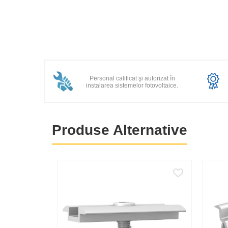
Distribuie
Statii de reincarcare Victron
pe
Acumulatori
Facebook
BYD Battery
HVM
HVS
LVS
Personal calificat şi autorizat în
instalarea sistemelor fotovoltaice.
Deye
Enphase
FelicitySolar
Produse Alternative
Fronius Reserva
Fronius Reserva Pro
Huawei
Pylontech
H1
H2