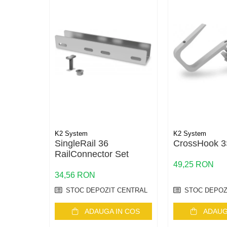
Conductori rigizi
Conductori rigizi cupru
Cabluri alarma
Cabluri boxe
Cabluri semnalizare incendiu
Cabluri semnalizare si control
ecranate
Trasee electrice
Dulapuri metalice
K2 System
K2 System
SingleRail 36
CrossHook 
Materiale instalatii si montaj
RailConnector Set
Banda perforata
49,25 RON
Catarame banda inox
34,56 RON
Banda inox
STOC DEPOZIT CENTRAL
STOC DEPOZ
Tablouri electrice
ADAUGA IN COS
ADAUG
Tablouri plastic