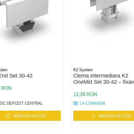
stem
K2 System
nd Set 30-42
Clema intermediara K2
OneMid Set 30-42 – fixar
panouri 30-42mm, alumin
9 RON
12,39 RON
OC DEPOZIT CENTRAL
LA COMANDA
ADAUGA IN COS
ADAUGA IN COS