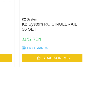
K2 System
K2 Syste
K2 System RC SINGLERAIL
K2 Sys
36 SET
49,17 R
31,52 RON
LA COMANDA
STOC 
ADAUGA IN COS