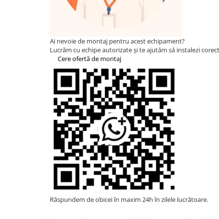
HUAWEI
SMA
Solis
Ai nevoie de montaj pentru acest echipament?
Lucrăm cu echipe autorizate și te ajutăm să instalezi corect 
Solplanet
Cere ofertă de montaj
Sungrow
Victron Energy
MPPT
Acumulatori
BYD Battery
HVM
HVS
LVS
Deye
Enphase
Răspundem de obicei în maxim 24h în zilele lucrătoare.
FelicitySolar