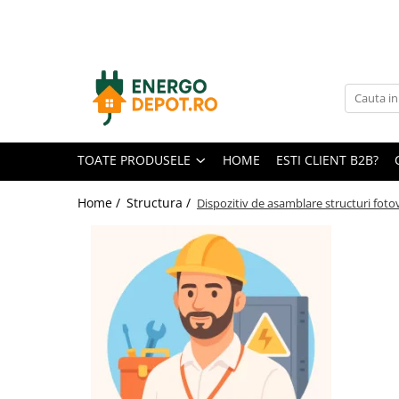
Toate Produsele
Panouri fotovoltaice
AIKO
Canadian Solar
TOATE PRODUSELE
HOME
ESTI CLIENT B2B?
Longi Solar
Optimizatoare panouri
Home /
Structura /
Dispozitiv de asamblare structuri foto
Invertoare
Hibrid
On-grid
Off-grid
Microinvertoare
Fronius
Goodwe