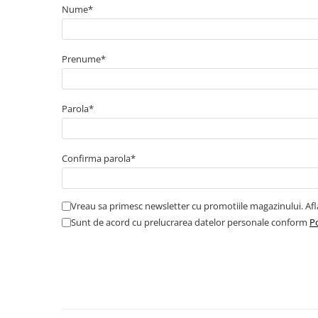
Catarame banda inox
Nume*
Banda inox
Tablouri electrice
Prenume*
Tablouri plastic
Tablouri sigurante echipat DC/AC
Tuburi si Jgheaburi
Parola*
Canal cablu
Canal cablu pardoseala
Confirma parola*
Canal cablu perforat
Cutie ABS
Vreau sa primesc newsletter cu promotiile magazinului. Af
Cutie ABS modulara
Sunt de acord cu prelucrarea datelor personale conform
Po
Doze
Doze aparat
Jgheaburi
Jgheab metalic perforat
Jgheab tip sarma