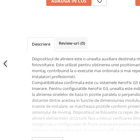
ADAUGA IN COS
Power analyzer
Smart Meter
Statii de reincarcare
Cabluri
Accesorii cabluri
Review-uri
(0)
Descriere
Alte accesorii
Dispozitivul de aliniere este o unealta auxiliara destinata m
Folie avertizoare
fotovoltaice. Este utilizat pentru obtinerea unei pozition
LEA accesorii
montaj, contribuind la o executie mai ordonata si mai repeta
Papuci si mufe
instalatori profesionisti.
Compatibilitatea confirmata este cu sistemele AeroFix G3 s
Cablu solar
inserare. Pentru configuratiile AeroFix G3, unealta este i
Cabluri coaxiale TV
la alinierea sinelelor de baza in pozitie paralela si perpendi
distantei dintre acestea in functie de dimensiunea modulului
Cabluri curenti slabi
Inainte de instalare, se marcheaza pozitiile conform proiectu
sistemului de montaj. Dispozitivul se foloseste ca reper de 
Cabluri date
alinierii elementelor structurii, fara a inlocui verificarea di
Cabluri Electrice
margini sau a configuratiei de fixare prevazute pentru acop
Utilizarea trebuie efectuata de personal calificat, cu respe
Cabluri energie joasa tensiune -
ale structurii fotovoltaice si a masurilor de siguranta specifi
aluminiu