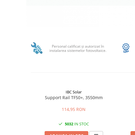
Structura acoperis tabla
Structura acoperis plat
IBC
IBC Top Fix 200
Distribuie
pe
K2-Systems GmbH
Facebook
Personal calificat şi autorizat în
instalarea sistemelor fotovoltaice.
Accesorii
Backup Switch
Conectica
Adaptoare
Conectica IEC
IBC Solar
Convertor DC-DC
Support Rail TF50+, 3550mm
Dongle
114,95 RON
Meteocontrol
Monitorizare
5032
IN STOC
Mufe si conectori