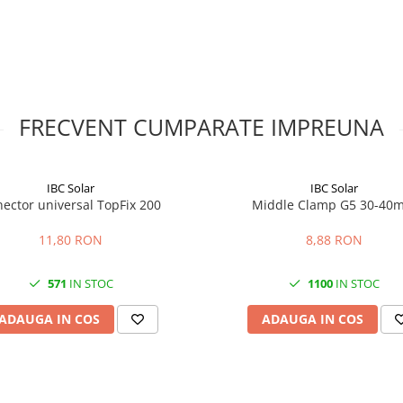
un element portant, de fixare sau
ovoltaice, pentru pozitionarea
FRECVENT CUMPARATE IMPREUNA
stem de inserare.
oFix G3?
vul este indicat pentru alinierea
IBC Solar
IBC Solar
ltaice?
ector universal TopFix 200
Middle Clamp G5 30-40
, zonele de margine si
nstructiunilor sistemului.
11,80 RON
8,88 RON
tajului, nu de sustinere
571
IN STOC
1100
IN STOC
ADAUGA IN COS
ADAUGA IN COS