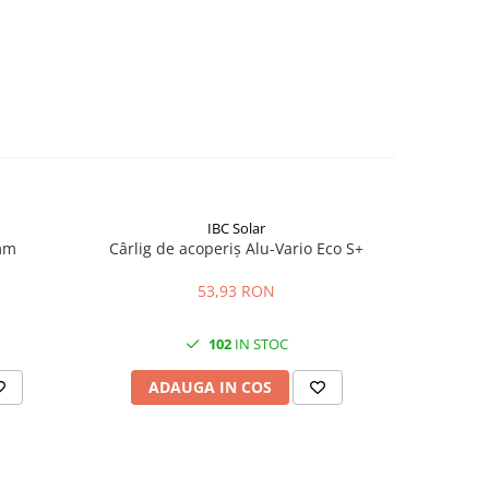
IBC Solar
mm
Cârlig de acoperiș Alu-Vario Eco S+
Șurub c
pentru mo
53,93 RON
102
IN STOC
ADAUGA IN COS
AD