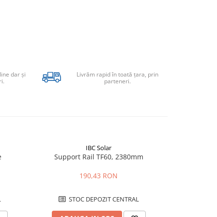
line dar şi
Livrăm rapid în toată țara, prin
i.
parteneri.
IBC Solar
e
Support Rail TF60, 2380mm
Delta-Su
190,43 RON
L
STOC DEPOZIT CENTRAL
STO