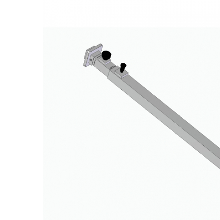
Fronius Reserva
Fronius Reserva Pro
Huawei
Pylontech
H1
H2
HV
US
SMA
Sungrow
SBH
SBR battery
SBS
Accesorii stocare
Structura
Structura acoperis tigla