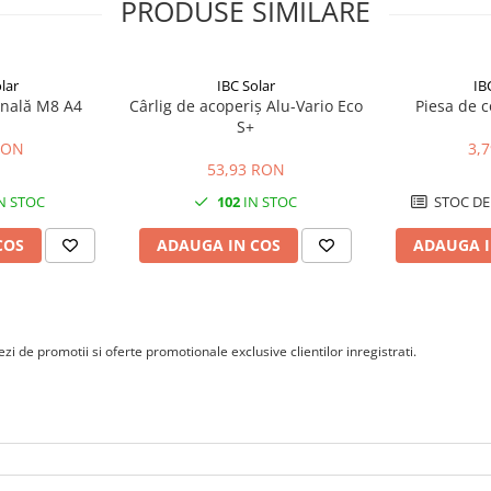
PRODUSE SIMILARE
lar
IBC Solar
IB
onală M8 A4
Cârlig de acoperiș Alu-Vario Eco
Piesa de 
S+
RON
3,
53,93 RON
N STOC
102
IN STOC
STOC DE
COS
ADAUGA IN COS
ADAUGA I
i de promotii si oferte promotionale exclusive clientilor inregistrati.