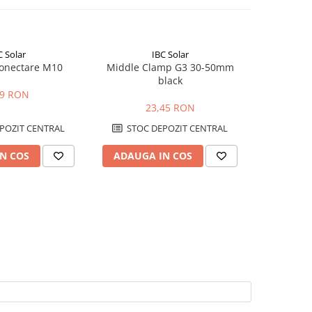
C Solar
IBC Solar
conectare M10
Middle Clamp G3 30-50mm
Middle 
black
79 RON
23,45 RON
POZIT CENTRAL
STOC DEPOZIT CENTRAL
STOC
N COS
ADAUGA IN COS
ADAUG