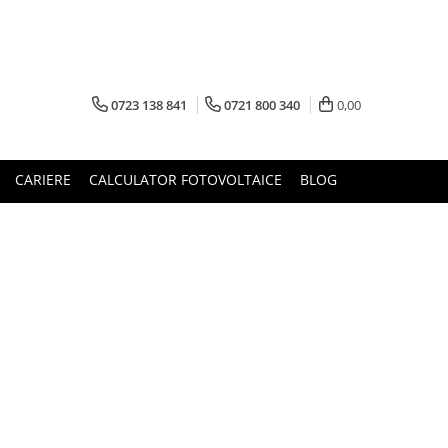
0723 138 841
0721 800 340
0,00
CARIERE
CALCULATOR FOTOVOLTAICE
BLOG