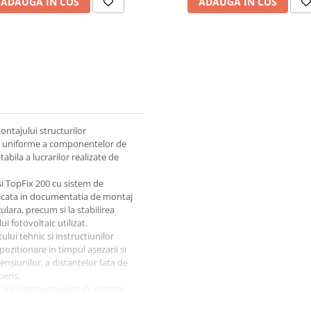
ADAUGA IN COS
ADAUGA IN COS
ontajului structurilor
ari uniforme a componentelor de
bila a lucrarilor realizate de
i TopFix 200 cu sistem de
ndicata in documentatia de montaj
culara, precum si la stabilirea
 fotovoltaic utilizat.
lui tehnic si instructiunilor
pozitionare in timpul asezarii si
mensiunilor, a distantelor fata de
eris.
ctarea instructiunilor de montaj
ce lucrului la inaltime.