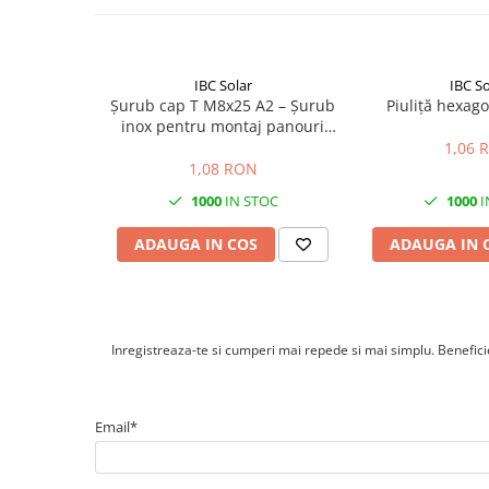
Cabluri optice
Cabluri semnalizare si control
IBC Solar
IBC So
Cabluri speciale
Șurub cap T M8x25 A2 – Șurub
Piuliță hexag
Conductori flexibili cupru
inox pentru montaj panouri
fotovoltaice | Calitate A2
1,06 
Conductori rigizi
1,08 RON
Conductori rigizi cupru
1000
IN STOC
1000
I
Cabluri alarma
ADAUGA IN COS
ADAUGA IN 
Cabluri boxe
Cabluri semnalizare incendiu
Cabluri semnalizare si control
ecranate
Inregistreaza-te si cumperi mai repede si mai simplu. Beneficiez
Trasee electrice
Dulapuri metalice
Email*
Materiale instalatii si montaj
Banda perforata