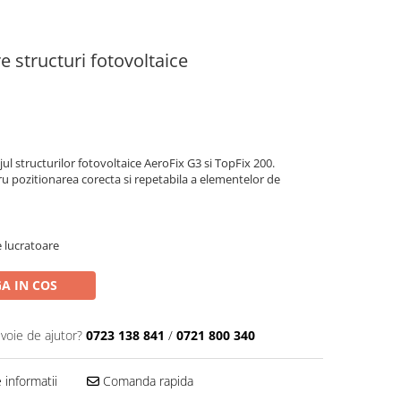
e structuri fotovoltaice
ul structurilor fotovoltaice AeroFix G3 si TopFix 200.
u pozitionarea corecta si repetabila a elementelor de
e lucratoare
A IN COS
evoie de ajutor?
0723 138 841
/
0721 800 340
informatii
Comanda rapida