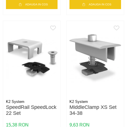
ADAUGA IN COS
ADAUGA IN COS
K2 System
K2 System
SpeedRail SpeedLock
MiddleClamp XS Set
22 Set
34-38
15,38 RON
9,63 RON