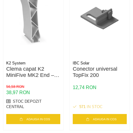
K2 System
IBC Solar
Clema capat K2
Conector universal
MiniFive MK2 End –
TopFix 200
fixare panouri
fotovoltaice, compatibil
56,58 RON
12,74 RON
38,97 RON
MiniFive
STOC DEPOZIT
CENTRAL
571
IN STOC
ADAUGA IN COS
ADAUGA IN COS