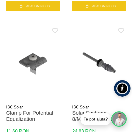
ADAUGA IN COS
ADAUGA IN COS
IBC Solar
IBC Solar
Clamp For Potential
Solar Fastener
Equalization
8/M10x200/50 A2
Te pot ajuta?
11,60 RON
24,83 RON