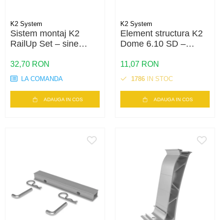
K2 System
K2 System
Sistem montaj K2
Element structura K2
RailUp Set – sine
Dome 6.10 SD –
aluminiu, acoperis
compatibil S-Dome /
inclinat, fixare panouri
D-Dome, acoperis plat
32,70 RON
11,07 RON
fotovoltaice
LA COMANDA
1786
IN STOC
ADAUGA IN COS
ADAUGA IN COS