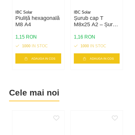
Cabluri semnalizare si control
IBC Solar
IBC Solar
I
Cabluri speciale
Piuliță hexagonală
Șurub cap T
M8 A4
M8x25 A2 – Șurub
Conductori flexibili cupru
inox pentru montaj
panouri
1,15 RON
1,16 RON
1
Conductori rigizi
fotovoltaice |
1000
IN STOC
1000
IN STOC
Conductori rigizi cupru
Calitate A2
Cabluri alarma
ADAUGA IN COS
ADAUGA IN COS
Cabluri boxe
Cabluri semnalizare incendiu
Cabluri semnalizare si control
Cele mai noi
ecranate