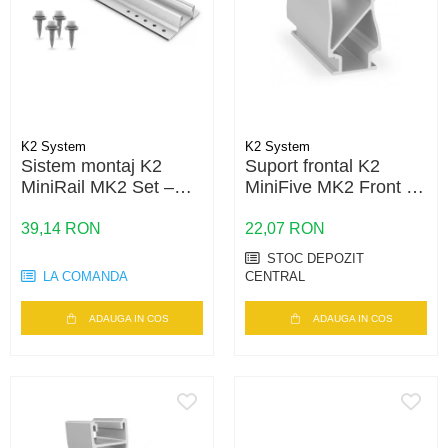
K2 System
K2 System
Sistem montaj K2
Suport frontal K2
MiniRail MK2 Set –
MiniFive MK2 Front –
sina scurta, fixare
structura montaj
acoperis, montaj rapid
acoperis plat, sistem
39,14 RON
22,07 RON
panouri
MiniFive
STOC DEPOZIT
LA COMANDA
CENTRAL
ADAUGA IN COS
ADAUGA IN COS