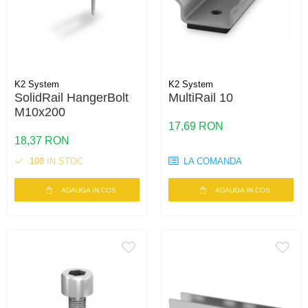
K2 System
K2 System
SolidRail HangerBolt
MultiRail 10
M10x200
17,69 RON
18,37 RON
100
IN STOC
LA COMANDA
ADAUGA IN COS
ADAUGA IN COS