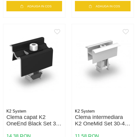
ADAUGA IN COS
ADAUGA IN COS
K2 System
K2 System
Clema capat K2
Clema intermediara
OneEnd Black Set 30-
K2 OneMid Set 30-42
42 – fixare panouri 30-
– fixare panouri 30-
42mm, negru
42mm, aluminiu
14,38 RON
11,58 RON