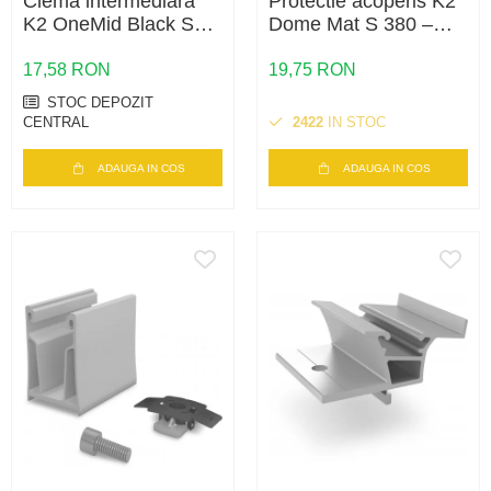
Clema intermediara
Protectie acoperis K2
K2 OneMid Black Set
Dome Mat S 380 –
30-42 – fixare panouri
suport cauciuc,
30-42mm, negru
acoperis plat, sistem
17,58 RON
19,75 RON
Dome
STOC DEPOZIT
CENTRAL
2422
IN STOC
ADAUGA IN COS
ADAUGA IN COS