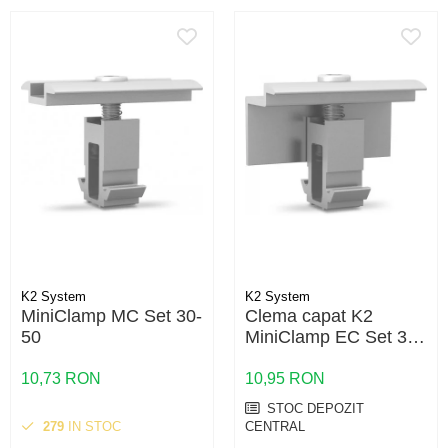
K2 System
K2 System
MiniClamp MC Set 30-
Clema capat K2
50
MiniClamp EC Set 30-
50 – fixare panouri 30-
50mm, MiniRail
10,73 RON
10,95 RON
STOC DEPOZIT
279
IN STOC
CENTRAL