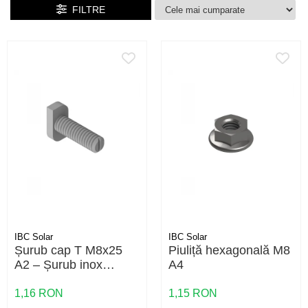
FILTRE
IBC Solar
IBC Solar
Șurub cap T M8x25
Piuliță hexagonală M8
A2 – Șurub inox
A4
pentru montaj panouri
fotovoltaice | Calitate
1,16 RON
1,15 RON