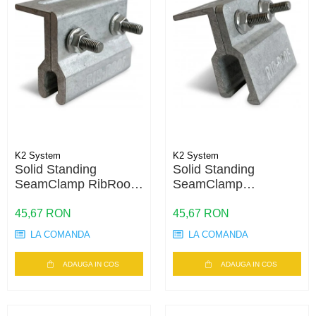
K2 System
K2 System
Solid Standing
Solid Standing
SeamClamp RibRoof
SeamClamp
465
RibRoofSpeed500
45,67 RON
45,67 RON
LA COMANDA
LA COMANDA
ADAUGA IN COS
ADAUGA IN COS