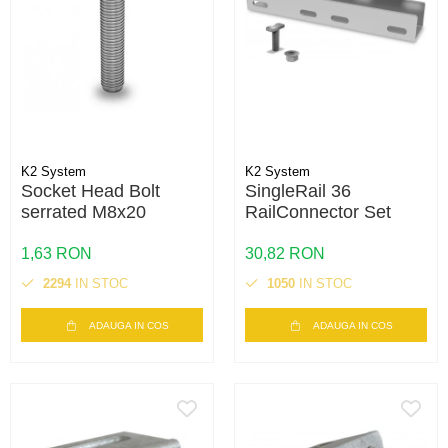
K2 System
K2 System
Socket Head Bolt
SingleRail 36
serrated M8x20
RailConnector Set
1,63 RON
30,82 RON
2294
IN STOC
1050
IN STOC
ADAUGA IN COS
ADAUGA IN COS