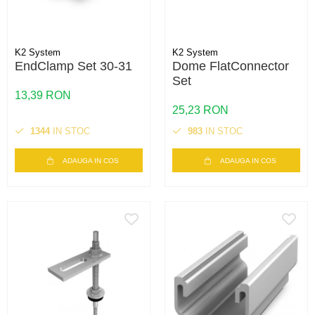
K2 System
K2 System
EndClamp Set 30-31
Dome FlatConnector
Set
13,39 RON
25,23 RON
1344
IN STOC
983
IN STOC
ADAUGA IN COS
ADAUGA IN COS