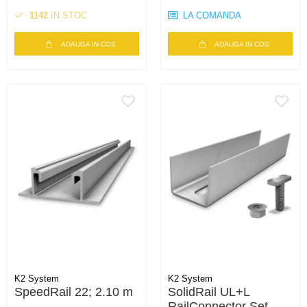
1142
IN STOC
LA COMANDA
ADAUGA IN COS
ADAUGA IN COS
K2 System
K2 System
SpeedRail 22; 2.10 m
SolidRail UL+L
RailConnector Set