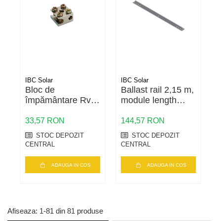
IBC Solar
IBC Solar
I
Bloc de
Ballast rail 2,15 m,
b
împământare Rvs
module length
E
6mm2
max. 2100mm
33,57 RON
144,57 RON
3
STOC DEPOZIT
STOC DEPOZIT
CENTRAL
CENTRAL
C
ADAUGA IN COS
ADAUGA IN COS
Afiseaza:
1-
81
din
81
produse