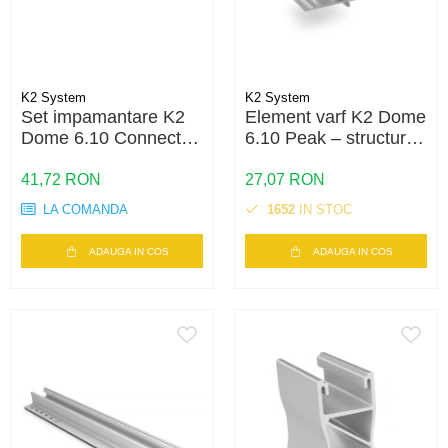
K2 System
K2 System
Set impamantare K2
Element varf K2 Dome
Dome 6.10 Connector
6.10 Peak – structura
Bonding Set – bonding
acoperis plat, sistem
electric, sistem Dome
Dome 6, fixare panouri
41,72 RON
27,07 RON
6
LA COMANDA
1652
IN STOC
ADAUGA IN COS
ADAUGA IN COS