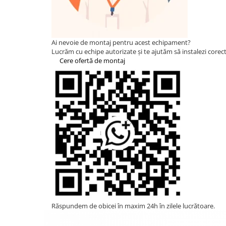
Statii de reincarcare Fronius
Goodwe
HUAWEI
Ai nevoie de montaj pentru acest echipament?
SMA
Lucrăm cu echipe autorizate și te ajutăm să instalezi corect 
Cere ofertă de montaj
Solis
Solplanet
Sungrow
Invertoare Hibrid Sungrow
Invertoare on-grid Sungrow
Statii de reincarcare Sungrow
Victron Energy
MPPT
Accesorii Victron
Invertor Hibrid - Off Grid
Statii de reincarcare Victron
Răspundem de obicei în maxim 24h în zilele lucrătoare.
Acumulatori