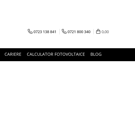
0723 138 841
0721 800 340
0,00
CARIERE
CALCULATOR FOTOVOLTAICE
BLOG