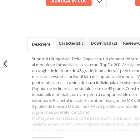
ADAUGA IN COS
Adaptoare
Conectica IEC
Convertor DC-DC
Dongle
Meteocontrol
Caracteristici
Download (2)
Review-
Descriere
Monitorizare
Mufe si conectori
Suportul triunghiular Delta Single este un element de stru
al modulelor fotovoltaice in sistemul TopFix 200. Acesta p
Power analyzer
un unghi de inclinare de 45 grade, fiind adecvat pentru con
necesara cresterea inclinarii fata de suprafata de montaj. 
Smart Meter
pentru utilizarea cu o sina de baza individuala din sistemul
Statii de reincarcare
Unghiul de inclinare al modulului este de 45 grade. Construc
inoxidabil, materiale potrivite pentru componentele de mo
Cabluri
exterioare. Pachetul include 3 suruburi hexagonale M8 x 50 
Accesorii cabluri
3 piulite de blocare M8 din inox A4 si 3 profile rotunde d
si grosimea peretelui de 1,5 mm.
Alte accesorii
Montajul se realizeaza ca parte a structurii TopFix 200, imp
Folie avertizoare
celelalte accesorii de fixare compatibile ale sistemului. Ele
LEA accesorii
imbinarilor mecanice ale suportului, iar pozitionarea treb
configuratiei proiectate a campului fotovoltaic si instructiu
Papuci si mufe