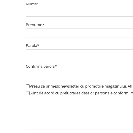
Nume*
Cabluri semnalizare incendiu
Cabluri semnalizare si control
ecranate
Prenume*
Trasee electrice
Dulapuri metalice
Parola*
Materiale instalatii si montaj
Banda perforata
Catarame banda inox
Confirma parola*
Banda inox
Tablouri electrice
Vreau sa primesc newsletter cu promotiile magazinului. Af
Tablouri plastic
Sunt de acord cu prelucrarea datelor personale conform
Po
Tablouri sigurante echipat DC/AC
Tuburi si Jgheaburi
Canal cablu
Canal cablu pardoseala
Canal cablu perforat