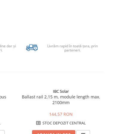
line dar şi
Livrăm rapid în toată țara, prin
i.
parteneri.
IBC Solar
ous
Ballast rail 2,15 m, module length max.
Dispozitiv
2100mm
144,57 RON
L
STOC DEPOZIT CENTRAL
STO