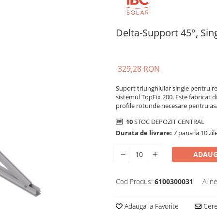
Delta-Support 45°, Sin
329,28 RON
Suport triunghiular single pentru re
sistemul TopFix 200. Este fabricat din
profile rotunde necesare pentru a
10
STOC DEPOZIT CENTRAL
Durata de livrare:
7 pana la 10 zil
ADAUG
Cod Produs:
6100300031
Ai n
Adauga la Favorite
Cere 