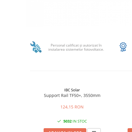
Sungrow
SBH
SBR battery
SBS
Distribuie
Accesorii stocare
pe
Facebook
Personal calificat şi autorizat în
Structura
instalarea sistemelor fotovoltaice.
Structura acoperis tigla
Structura acoperis tabla
Structura acoperis plat
IBC
IBC Solar
IBC Top Fix 200
Support Rail TF50+, 3550mm
K2-Systems GmbH
124,15 RON
Accesorii
Backup Switch
5032
IN STOC
Conectica