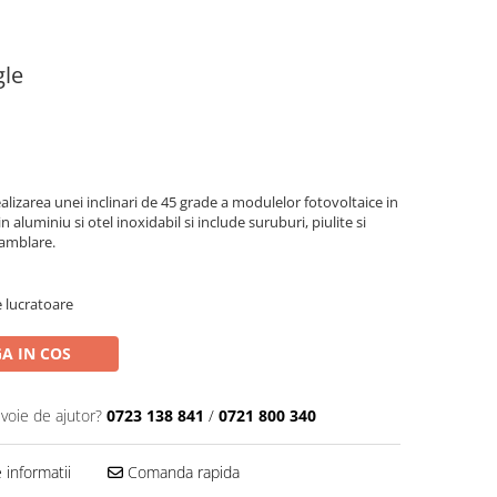
gle
alizarea unei inclinari de 45 grade a modulelor fotovoltaice in
 aluminiu si otel inoxidabil si include suruburi, piulite si
samblare.
e lucratoare
A IN COS
evoie de ajutor?
0723 138 841
/
0721 800 340
informatii
Comanda rapida