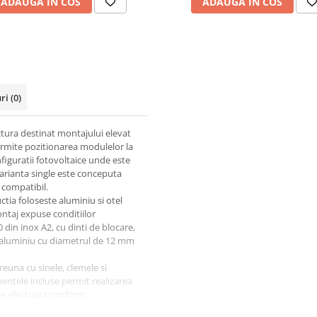
ADAUGA IN COS
ADAUGA IN COS
uri
(0)
ctura destinat montajului elevat
ermite pozitionarea modulelor la
figuratii fotovoltaice unde este
Varianta single este conceputa
 compatibil.
tia foloseste aluminiu si otel
ntaj expuse conditiilor
din inox A2, cu dinti de blocare,
in aluminiu cu diametrul de 12 mm
reuna cu sinele, clemele si
mentele incluse permit realizarea
uie efectuata conform
nilor de instalare ale sistemului.