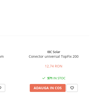
IBC Solar
mm
Conector universal TopFix 200
Conec
12,74 RON
571
IN STOC
ADAUGA IN COS
AD