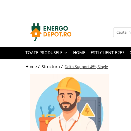
Toate Produsele
Panouri fotovoltaice
AIKO
Canadian Solar
TOATE PRODUSELE
HOME
ESTI CLIENT B2B?
Longi Solar
Optimizatoare panouri
Home /
Structura /
Delta-Support 45°, Single
Victron Energy
Invertoare
Microinvertoare
Fronius
Accesorii Fronius
Invertoare Hibride Fronius
Invertoare On-Grid Fronius