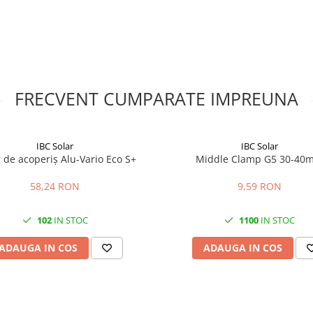
 functie de tipul acoperisului
arcarile de vant si zapada, precum
 de fixare trebuie efectuata
aice se recomanda a fi realizate de
rt?
FRECVENT CUMPARATE IMPREUNA
e inclinare de 45 grade.
IBC Solar
IBC Solar
cu dinti de blocare, 3 piulite de
g de acoperiș Alu-Vario Eco S+
Middle Clamp G5 30-40
cu diametrul de 12 mm si grosimea
58,24 RON
9,59 RON
102
IN STOC
1100
IN STOC
tipul suprafetei de montaj si
ra respectarea instructiunilor
ADAUGA IN COS
ADAUGA IN COS