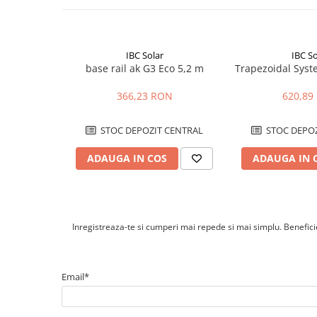
Cabluri cupru coaxial bransament
Cabluri cupru flexibil
Cabluri cupru nearmat
IBC Solar
IBC So
Cabluri cupru rezistente la foc
base rail ak G3 Eco 5,2 m
Trapezoidal Sys
Cabluri flexibile
366,23 RON
620,89
Cabluri flexibile plate
Cabluri medie tensiune
STOC DEPOZIT CENTRAL
STOC DEPOZ
Cabluri medie tensiune aluminiu
Cabluri optice
ADAUGA IN COS
ADAUGA IN 
Cabluri semnalizare si control
Cabluri speciale
Conductori flexibili cupru
Inregistreaza-te si cumperi mai repede si mai simplu. Beneficiez
Conductori rigizi
Conductori rigizi cupru
Email*
Cabluri alarma
Cabluri boxe