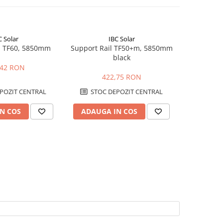
C Solar
IBC Solar
l TF60, 5850mm
Support Rail TF50+m, 5850mm
Dispozi
black
struct
,42 RON
422,75 RON
2.
POZIT CENTRAL
STOC DEPOZIT CENTRAL
STOC
N COS
ADAUGA IN COS
ADAUG