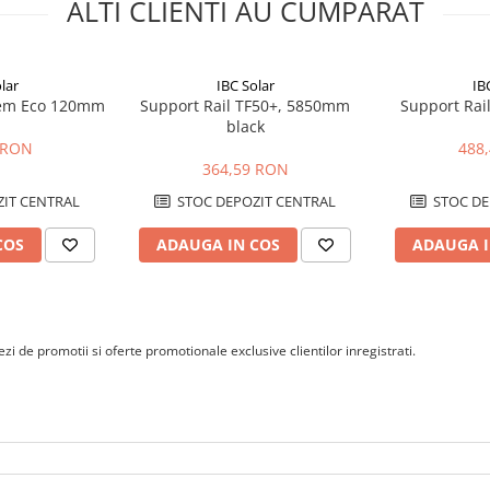
ALTI CLIENTI AU CUMPARAT
lar
IBC Solar
IB
tem Eco 120mm
Support Rail TF50+, 5850mm
Support Rai
black
 RON
488
364,59 RON
IT CENTRAL
STOC DEPOZIT CENTRAL
STOC DE
COS
ADAUGA IN COS
ADAUGA I
i de promotii si oferte promotionale exclusive clientilor inregistrati.