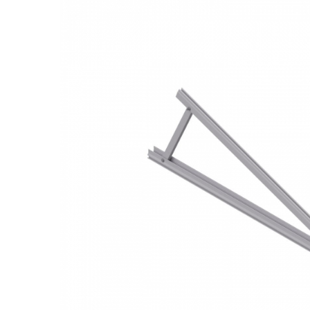
BYD Battery
HVM
HVS
LVS
Deye
Enphase
FelicitySolar
Fronius Reserva
Fronius Reserva Pro
Huawei
Pylontech
H1
H2
HV
US
SMA