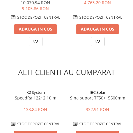
Speed 500. Nu trebuie folosita pe alte tipuri de falt fara verificarea
cicluri, Scalabilă
hibride
10.070,94 RON
4.763,20 RON
expresa a compatibilitatii.
9.105,86 RON
Cu ce sine de montaj este compatibila?
STOC DEPOZIT CENTRAL
STOC DEPOZIT CENTRAL
Clema este compatibila cu sistemul de sina SolidRail pentru
structuri fotovoltaice pe acoperis inclinat.
ADAUGA IN COS
ADAUGA IN COS
Care este deschiderea clemei?
Deschiderea de prindere este de 17 mm.
Ce cupluri de strangere se folosesc la montaj?
Pentru clema se indica un cuplu de 20 Nm, iar pentru conexiunea
sinei se indica 32 Nm. Strangerea finala se face dupa alinierea
sinei.
Este necesara verificarea acoperisului inainte de montaj?
Da. Se verifica profilul exact al invelitorii, capacitatea portanta a
ALTI CLIENTI AU CUMPARAT
acoperisului, cerintele statice si spatiul necesar pentru dilatarea
termica a tablei.
K2 System
IBC Solar
SpeedRail 22; 2.10 m
Sina suport TF50+, 5500mm
133,84 RON
332,91 RON
STOC DEPOZIT CENTRAL
STOC DEPOZIT CENTRAL