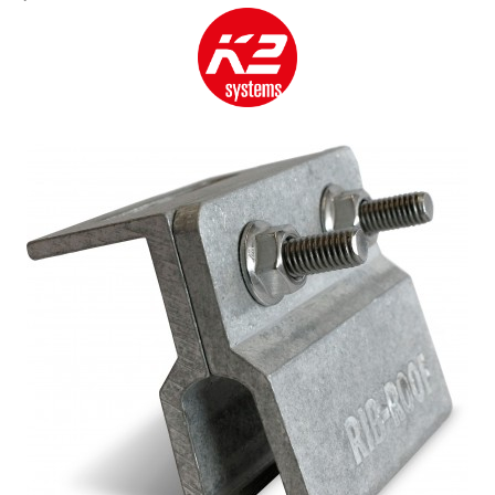
Cabluri semnalizare si control
Cabluri speciale
Conductori flexibili cupru
Conductori rigizi
Conductori rigizi cupru
Cabluri alarma
Cabluri boxe
Cabluri semnalizare incendiu
Cabluri semnalizare si control
ecranate