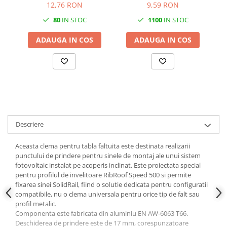
12,76 RON
9,59 RON
80
IN STOC
1100
IN STOC
ADAUGA IN COS
ADAUGA IN COS
Descriere
Aceasta clema pentru tabla faltuita este destinata realizarii
punctului de prindere pentru sinele de montaj ale unui sistem
fotovoltaic instalat pe acoperis inclinat. Este proiectata special
pentru profilul de invelitoare RibRoof Speed 500 si permite
fixarea sinei SolidRail, fiind o solutie dedicata pentru configuratii
compatibile, nu o clema universala pentru orice tip de falt sau
profil metalic.
Componenta este fabricata din aluminiu EN AW-6063 T66.
Deschiderea de prindere este de 17 mm, corespunzatoare