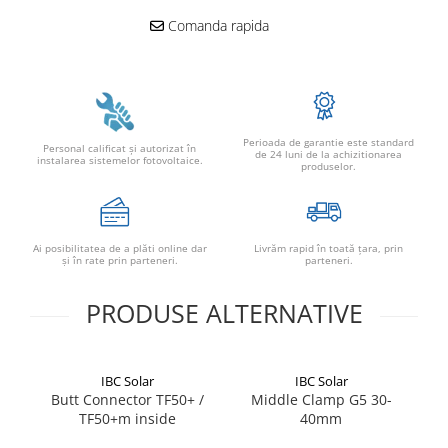
Comanda rapida
Perioada de garantie este standard
Personal calificat şi autorizat în
de 24 luni de la achizitionarea
instalarea sistemelor fotovoltaice.
produselor.
Ai posibilitatea de a plăti online dar
Livrăm rapid în toată țara, prin
şi în rate prin parteneri.
parteneri.
PRODUSE ALTERNATIVE
IBC Solar
IBC Solar
Butt Connector TF50+ /
Middle Clamp G5 30-
Co
TF50+m inside
40mm