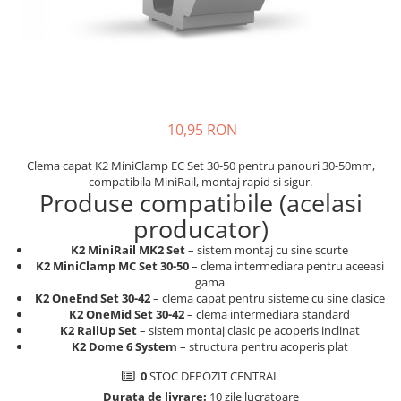
SMA
Sungrow
SBH
SBR battery
SBS
10,95 RON
Accesorii stocare
Structura
Clema capat K2 MiniClamp EC Set 30-50 pentru panouri 30-50mm,
compatibila MiniRail, montaj rapid si sigur.
Structura acoperis tigla
Produse compatibile (acelasi
Structura acoperis tabla
producator)
Structura acoperis plat
K2 MiniRail MK2 Set
– sistem montaj cu sine scurte
K2 MiniClamp MC Set 30-50
– clema intermediara pentru aceeasi
IBC
gama
IBC Top Fix 200
K2 OneEnd Set 30-42
– clema capat pentru sisteme cu sine clasice
K2 OneMid Set 30-42
– clema intermediara standard
K2-Systems GmbH
K2 RailUp Set
– sistem montaj clasic pe acoperis inclinat
K2 Dome 6 System
– structura pentru acoperis plat
Accesorii
0
STOC DEPOZIT CENTRAL
Backup Switch
Durata de livrare:
10 zile lucratoare