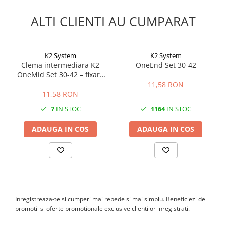
Canal cablu perforat
ALTI CLIENTI AU CUMPARAT
Cutie ABS
Cutie ABS modulara
Doze
K2 System
K2 System
Doze aparat
Clema intermediara K2
OneEnd Set 30-42
OneMid Set 30-42 – fixare
Jgheaburi
panouri 30-42mm, aluminiu
11,58 RON
Jgheab metalic perforat
11,58 RON
Jgheab tip sarma
7
IN STOC
1164
IN STOC
Tablou metalic
ADAUGA IN COS
ADAUGA IN COS
Tablou organizare santier echipat
Tablou organizare santier necablat
Tub flexibil
Tub flexibil dublu perete (corugata)
Tub flexibil metalic
Inregistreaza-te si cumperi mai repede si mai simplu. Beneficiezi de
Protectie
promotii si oferte promotionale exclusive clientilor inregistrati.
Aparate de masura si comanda