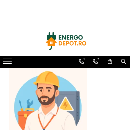
Toate Produsele
Panouri fotovoltaice
AIKO
Canadian Solar
Longi Solar
1
2
Optimizatoare panouri
Victron Energy
Invertoare
Microinvertoare
Fronius
Accesorii Fronius
Invertoare Hibride Fronius
Invertoare On-Grid Fronius