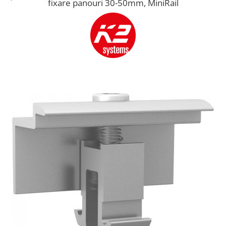
fixare panouri 30-50mm, MiniRail
Acumulatori
BYD Battery
HVM
HVS
LVS
Deye
Enphase
FelicitySolar
Fronius Reserva
Fronius Reserva Pro
Huawei
Pylontech
H1
H2
HV
US