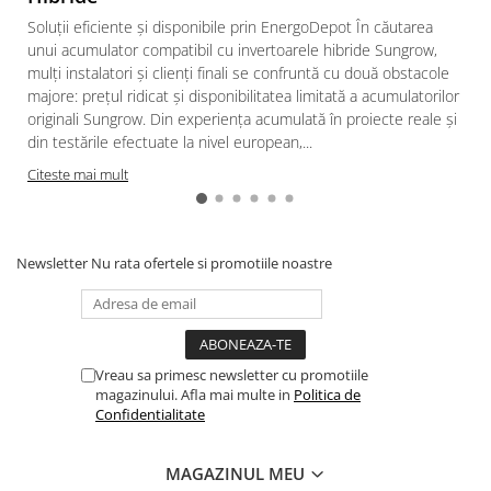
Soluții eficiente și disponibile prin EnergoDepot În căutarea
Intrerupator
unui acumulator compatibil cu invertoarele hibride Sungrow,
Modular
mulți instalatori și clienți finali se confruntă cu două obstacole
Priza+Intrerupator
majore: prețul ridicat și disponibilitatea limitată a acumulatorilor
Pulsar Touch
originali Sungrow. Din experiența acumulată în proiecte reale și
din testările efectuate la nivel european,...
Smart SHELLY
Citeste mai mult
Surse de iluminat
LED
Bec LED
Newsletter
Nu rata ofertele si promotiile noastre
Conventionale
Halogen
Corpuri de iluminat decorative
Corpuri iluminat exterior
Vreau sa primesc newsletter cu promotiile
magazinului. Afla mai multe in
Politica de
Corpuri iluminat interior
Confidentialitate
Lampa de birou/veioza
Lampa de veghe
MAGAZINUL MEU