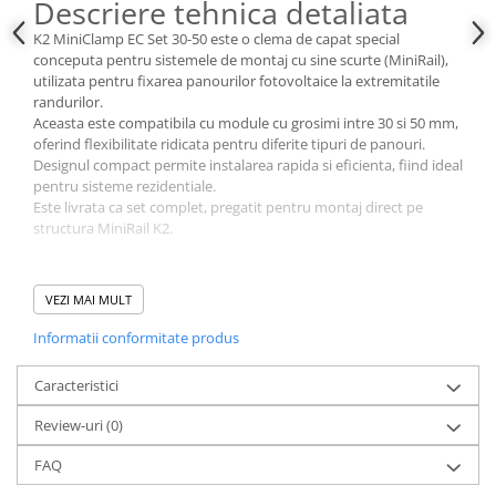
Cabluri cupru armat
Descriere tehnica detaliata
Cabluri cupru coaxial bransament
K2 MiniClamp EC Set 30-50 este o clema de capat special
Cabluri cupru flexibil
conceputa pentru sistemele de montaj cu sine scurte (MiniRail),
utilizata pentru fixarea panourilor fotovoltaice la extremitatile
Cabluri cupru nearmat
randurilor.
Cabluri cupru rezistente la foc
Aceasta este compatibila cu module cu grosimi intre 30 si 50 mm,
oferind flexibilitate ridicata pentru diferite tipuri de panouri.
Cabluri flexibile
Designul compact permite instalarea rapida si eficienta, fiind ideal
Cabluri flexibile plate
pentru sisteme rezidentiale.
Este livrata ca set complet, pregatit pentru montaj direct pe
Cabluri medie tensiune
structura MiniRail K2.
Cabluri medie tensiune aluminiu
Cabluri optice
Specificatii tehnice principale
VEZI MAI MULT
Cabluri semnalizare si control
Tip:
clema capat (end clamp)
Informatii conformitate produs
Cabluri speciale
Sistem compatibil:
K2 MiniRail
Grosime panou:
30 – 50 mm
Conductori flexibili cupru
Caracteristici
Material:
aluminiu anodizat
Montaj:
pe mini-sina K2
Conductori rigizi
Review-uri
(0)
Functie:
fixare panouri la capete
Conductori rigizi cupru
Rezistenta:
conditii meteo extreme
FAQ
Cabluri alarma