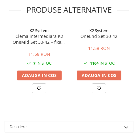
Papuci si mufe
PRODUSE ALTERNATIVE
Cablu solar
Cabluri coaxiale TV
K2 System
K2 System
Cabluri curenti slabi
Clema intermediara K2
OneEnd Set 30-42
Cabluri date
OneMid Set 30-42 – fixare
panouri 30-42mm,
11,58 RON
Cabluri Electrice
aluminiu
11,58 RON
Cabluri energie joasa tensiune -
7
IN STOC
1164
IN STOC
aluminiu
ADAUGA IN COS
ADAUGA IN COS
Cabluri aluminiu armat
Cabluri aluminiu coaxial
bransament
Cabluri aluminiu nearmat
Cabluri aluminiu tip Enel
Cabluri aluminiu torsadat/aerian
Cabluri energie joasa tensiune -
Descriere
cupru