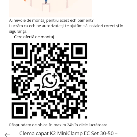
Statii de reincarcare Fronius
Goodwe
HUAWEI
Ai nevoie de montaj pentru acest echipament?
Lucrăm cu echipe autorizate și te ajutăm să instalezi corect și în
SMA
siguranță.
Cere ofertă de montaj
Solis
Solplanet
Sungrow
Invertoare Hibrid Sungrow
Invertoare on-grid Sungrow
Statii de reincarcare Sungrow
Victron Energy
MPPT
Accesorii Victron
Acumulatori Victron
Invertor Hibrid - Off Grid
Răspundem de obicei în maxim 24h în zilele lucrătoare.
Statii de reincarcare Victron
Clema capat K2 MiniClamp EC Set 30-50 –