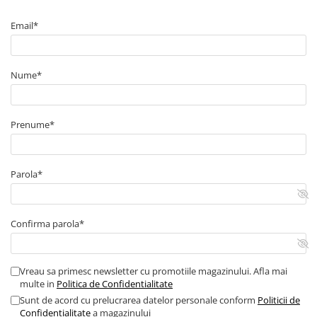
Contor digital
Email*
Blocuri de masura si protectie
Butoane
Nume*
Buton ciuperca
Contactoare
Contactor industrial
Prenume*
Contactor modular
Descarcatoare
Parola*
Echipamente de impamantare
Electrozi impamantare
Piesa separatie
Confirma parola*
Platbanda
Intrerupatoare automate
Vreau sa primesc newsletter cu promotiile magazinului. Afla mai
AFDD
multe in
Politica de Confidentialitate
Intrerupatoare automate de putere
Sunt de acord cu prelucrarea datelor personale conform
Politicii de
Intrerupatoare automate
Confidentialitate
a magazinului