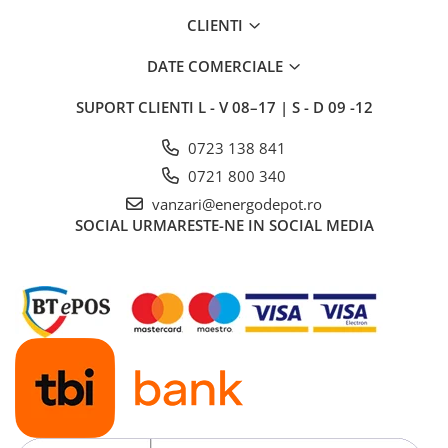
Lustra/pendul dulie
CLIENTI
Lustra/pendul LED
Plafoniera LED
DATE COMERCIALE
Aplica dulie
SUPORT CLIENTI
L - V 08–17 | S - D 09 -12
Aplica LED
Corpuri solare
0723 138 841
Corpuri solare decorative
0721 800 340
Iluminat festiv
vanzari@energodepot.ro
SOCIAL
URMARESTE-NE IN SOCIAL MEDIA
Instalatii sarbatori
Lanterne
Stalpi de iluminat
Stalpi retele electrice
Scule de mana si unelte
Sisteme de incalzire
Automatizari
Montaj