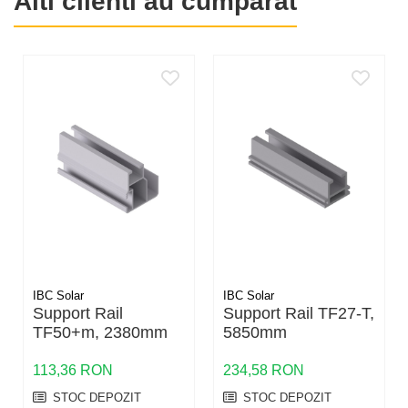
Alti clienti au cumparat
Pentru aplicatia standard sunt necesare tabla de otel cu
grosime de minimum 0,4 mm sau tabla de aluminiu cu
grosime de minimum 0,5 mm. Latimea coamei trebuie sa fie
de cel putin 22 mm.
IBC Solar
IBC Solar
Support Rail
Support Rail TF27-T,
TF50+m, 2380mm
5850mm
113,36 RON
234,58 RON
STOC DEPOZIT
STOC DEPOZIT