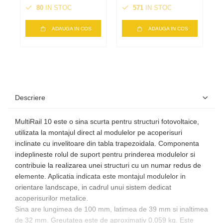
80
IN STOC
571
IN STOC
ADAUGA IN COS
ADAUGA IN COS
Descriere
MultiRail 10 este o sina scurta pentru structuri fotovoltaice,
utilizata la montajul direct al modulelor pe acoperisuri
inclinate cu invelitoare din tabla trapezoidala. Componenta
indeplineste rolul de suport pentru prinderea modulelor si
contribuie la realizarea unei structuri cu un numar redus de
elemente. Aplicatia indicata este montajul modulelor in
orientare landscape, in cadrul unui sistem dedicat
acoperisurilor metalice.
Sina are lungimea de 100 mm, latimea de 39 mm si inaltimea
de 32 mm. Greutatea este de aproximativ 0,059 kg. Este