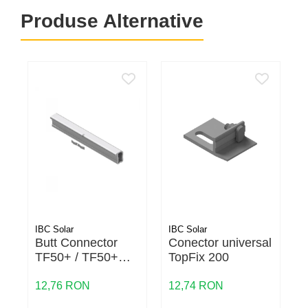
Produse Alternative
IBC Solar
IBC Solar
I
Butt Connector
Conector universal
TF50+ / TF50+m
TopFix 200
inside
12,76 RON
12,74 RON
9