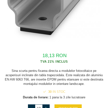
Cabluri semnalizare si control
Cabluri speciale
Conductori flexibili cupru
Conductori rigizi
Conductori rigizi cupru
Cabluri alarma
Cabluri boxe
18,13 RON
Cabluri semnalizare incendiu
Cabluri semnalizare si control
Sina scurta pentru fixarea directa a modulelor fotovoltaice pe
ecranate
acoperisuri inclinate din tabla trapezoidala. Este realizata din aluminiu
EN AW 6063 T66, are insertie EPDM pentru etansare si este destinata
montajului modulelor in orientare landscape.
30
IN STOC
Durata de livrare:
1 pana la 3 zile lucratoare