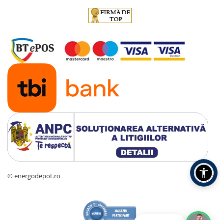
© energodepot.ro