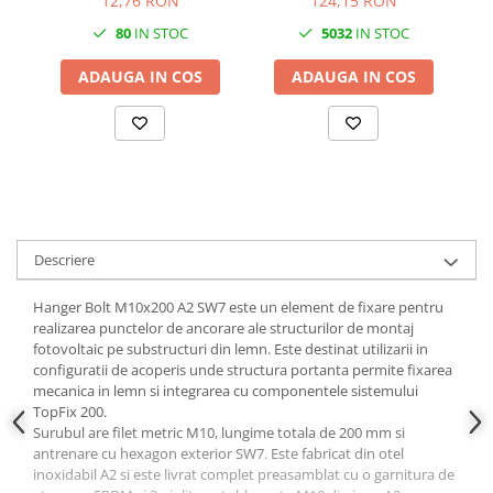
12,76 RON
124,15 RON
80
IN STOC
5032
IN STOC
ADAUGA IN COS
ADAUGA IN COS
Descriere
Hanger Bolt M10x200 A2 SW7 este un element de fixare pentru
realizarea punctelor de ancorare ale structurilor de montaj
fotovoltaic pe substructuri din lemn. Este destinat utilizarii in
configuratii de acoperis unde structura portanta permite fixarea
mecanica in lemn si integrarea cu componentele sistemului
TopFix 200.
Surubul are filet metric M10, lungime totala de 200 mm si
antrenare cu hexagon exterior SW7. Este fabricat din otel
inoxidabil A2 si este livrat complet preasamblat cu o garnitura de