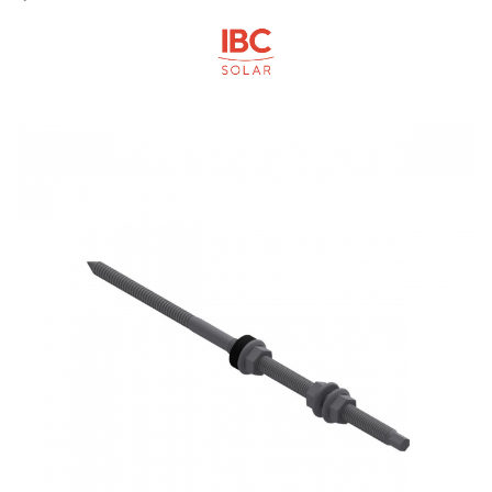
Cabluri semnalizare si control
Cabluri speciale
Conductori flexibili cupru
Conductori rigizi
Conductori rigizi cupru
Cabluri alarma
Cabluri boxe
Cabluri semnalizare incendiu
Cabluri semnalizare si control
ecranate