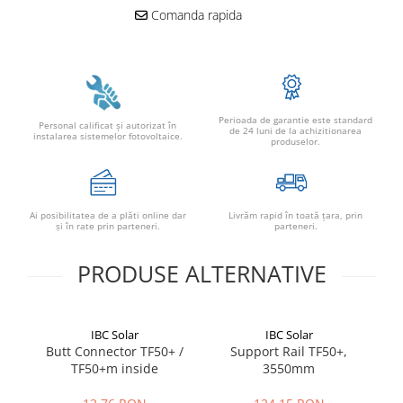
Comanda rapida
Perioada de garantie este standard
Personal calificat şi autorizat în
de 24 luni de la achizitionarea
instalarea sistemelor fotovoltaice.
produselor.
Ai posibilitatea de a plăti online dar
Livrăm rapid în toată țara, prin
şi în rate prin parteneri.
parteneri.
PRODUSE ALTERNATIVE
IBC Solar
IBC Solar
Butt Connector TF50+ /
Support Rail TF50+,
Co
TF50+m inside
3550mm