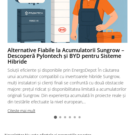
Alternative Fiabile la Acumulatorii Sungrow –
Descoperă Pylontech și BYD pentru Sisteme
Hibride
Soluții eficiente și disponibile prin EnergoDepot În căutarea
unui acumulator compatibil cu invertoarele hibride Sungrow,
mulți instalatori și clienți finali se confruntă cu două obstacole
majore: prețul ridicat și disponibilitatea limitată a acumulatorilor
originali Sungrow. Din experiența acumulată în proiecte reale și
din testările efectuate la nivel european,...
Citeste mai mult
Newsletter
Nu rata ofertele si promotiile noastre