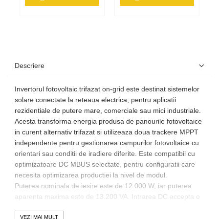
Descriere
Invertorul fotovoltaic trifazat on-grid este destinat sistemelor
solare conectate la reteaua electrica, pentru aplicatii
rezidentiale de putere mare, comerciale sau mici industriale.
Acesta transforma energia produsa de panourile fotovoltaice
in curent alternativ trifazat si utilizeaza doua trackere MPPT
independente pentru gestionarea campurilor fotovoltaice cu
orientari sau conditii de iradiere diferite. Este compatibil cu
optimizatoare DC MBUS selectate, pentru configuratii care
necesita optimizarea productiei la nivel de modul.
Puterea nominala de iesire este de 12.000 W, iar puterea
aparenta maxima este de 13.200 VA. Intrarea DC accepta o
putere fotovoltaica recomandata de pana la 18.000 Wp,
tensiune maxima de 1.100 V si domeniu de functionare
VEZI MAI MULT