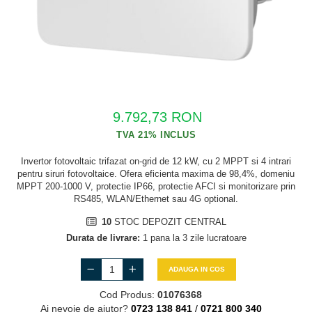
Cabluri semnalizare si control
Cabluri speciale
Conductori flexibili cupru
Conductori rigizi
Conductori rigizi cupru
9.792,73 RON
Cabluri alarma
Cabluri boxe
Invertor fotovoltaic trifazat on-grid de 12 kW, cu 2 MPPT si 4 intrari
Cabluri semnalizare incendiu
pentru siruri fotovoltaice. Ofera eficienta maxima de 98,4%, domeniu
MPPT 200-1000 V, protectie IP66, protectie AFCI si monitorizare prin
Cabluri semnalizare si control
RS485, WLAN/Ethernet sau 4G optional.
ecranate
10
STOC DEPOZIT CENTRAL
Durata de livrare:
1 pana la 3 zile lucratoare
ADAUGA IN COS
Cod Produs:
01076368
Ai nevoie de ajutor?
0723 138 841
/
0721 800 340