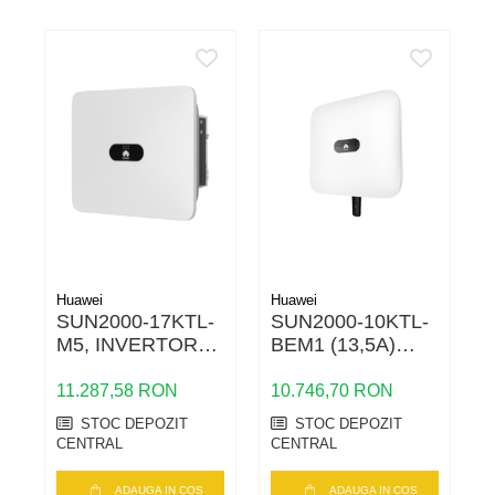
Huawei
Huawei
H
SUN2000-17KTL-
SUN2000-10KTL-
M5, INVERTOR
BEM1 (13,5A)
STRING
(ONLY FOR BE)
11.287,58 RON
10.746,70 RON
5
STOC DEPOZIT
STOC DEPOZIT
CENTRAL
CENTRAL
ADAUGA IN COS
ADAUGA IN COS