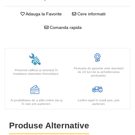
Adauga la Favorite
Cere informatii
Comanda rapida
Perioada de garantie este standard
Personal calificat şi autorizat în
de 24 luni de la achizitionarea
instalarea sistemelor fotovoltaice.
produselor.
Ai posibilitatea de a plăti online dar şi
Livrăm rapid în toată țara, prin
în rate prin parteneri.
parteneri.
Produse Alternative