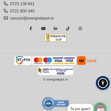
0723 138 841
0721 800 340
vanzari@energodepot.ro
© energodepot.ro
Te pot ajuta?