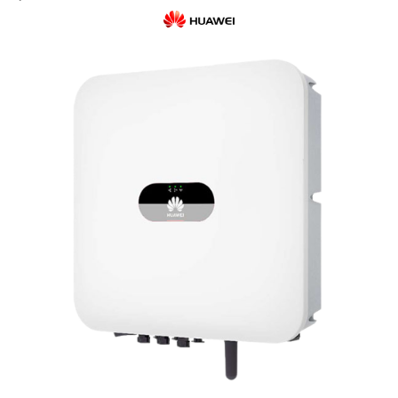
Cabluri semnalizare si control
Cabluri speciale
Conductori flexibili cupru
Conductori rigizi
Conductori rigizi cupru
Cabluri alarma
Cabluri boxe
Cabluri semnalizare incendiu
Cabluri semnalizare si control
ecranate