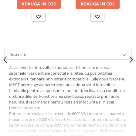
ADAUGA IN COS
ADAUGA IN COS
Descriere
Acest inverter fotovoltaic monofazat hibrid este destinat
sistemelor rezidentiale conectate la retea, cu posibilitatea
extinderii ulterioare prin baterie compatibila. Cele doua trackere
MPPT permit gestionarea separata a doua siruri fotovoltaice,
fiind utile pentru acoperisuri cu orientari, inclinari sau conditii de
umbrire diferite. Functionarea silentioasa, realizata prin racire
naturala, il recomanda pentru instalari in locuinte si in spatii
tehnice protejate.
Puterea nominala de iesire este de 6000 W, iar puterea aparenta
maxima este de 6000 VA. Inverterul accepta o putere fotovoltaica
recomandata de pana la 9000 Wp, cu tensiune maxima de intrare
de 600 V, tensiune de pornire de 100 V si domeniu de lucru MPPT