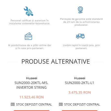
Perioada de garantie este standard
Personal calificat şi autorizat în
de 24 luni de la achizitionarea
instalarea sistemelor fotovoltaice.
produselor.
Ai posibilitatea de a plăti online dar
Livrăm rapid în toată țara, prin
şi în rate prin parteneri.
parteneri.
PRODUSE ALTERNATIVE
Huawei
Huawei
SUN2000-20KTL-M5,
SUN2000-2KTL-L1
INVERTOR STRING
3.475,35 RON
11.923,46 RON
STOC DEPOZIT CENTRAL
STOC DEPOZIT CENTRAL