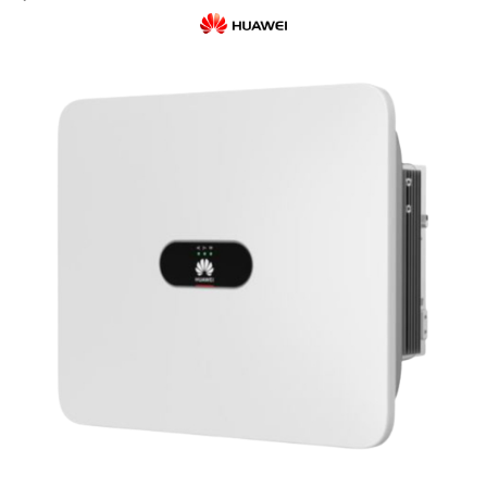
Cabluri semnalizare si control
Cabluri speciale
Conductori flexibili cupru
Conductori rigizi
Conductori rigizi cupru
Cabluri alarma
Cabluri boxe
Cabluri semnalizare incendiu
Cabluri semnalizare si control
ecranate