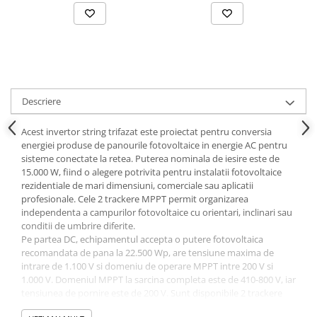
Descriere
Acest invertor string trifazat este proiectat pentru conversia
energiei produse de panourile fotovoltaice in energie AC pentru
sisteme conectate la retea. Puterea nominala de iesire este de
15.000 W, fiind o alegere potrivita pentru instalatii fotovoltaice
rezidentiale de mari dimensiuni, comerciale sau aplicatii
profesionale. Cele 2 trackere MPPT permit organizarea
independenta a campurilor fotovoltaice cu orientari, inclinari sau
conditii de umbrire diferite.
Pe partea DC, echipamentul accepta o putere fotovoltaica
recomandata de pana la 22.500 Wp, are tensiune maxima de
intrare de 1.100 V si domeniu de operare MPPT intre 200 V si
1.000 V. Domeniul MPPT la sarcina completa este de 410-800 V, iar
tensiunea de pornire este de 200 V. Sunt disponibile 2 trackere
MPPT si maximum 4 intrari de string. Curentul maxim de intrare