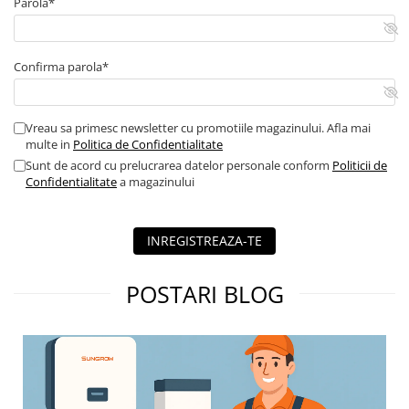
Parola*
polaritate inversa DC, supratensiuni DC tip II, supratensiuni AC
clasa II, curent rezidual, defect de string si arc electric.
Confirma parola*
Vreau sa primesc newsletter cu promotiile magazinului. Afla mai
multe in
Politica de Confidentialitate
Sunt de acord cu prelucrarea datelor personale conform
Politicii de
Confidentialitate
a magazinului
INREGISTREAZA-TE
POSTARI BLOG