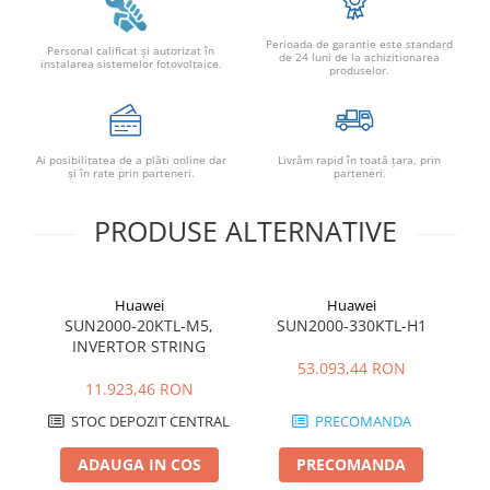
Perioada de garantie este standard
Personal calificat şi autorizat în
de 24 luni de la achizitionarea
instalarea sistemelor fotovoltaice.
produselor.
Ai posibilitatea de a plăti online dar
Livrăm rapid în toată țara, prin
şi în rate prin parteneri.
parteneri.
PRODUSE ALTERNATIVE
Huawei
Huawei
SUN2000-20KTL-M5,
SUN2000-330KTL-H1
INVERTOR STRING
53.093,44 RON
11.923,46 RON
STOC DEPOZIT CENTRAL
PRECOMANDA
ADAUGA IN COS
PRECOMANDA