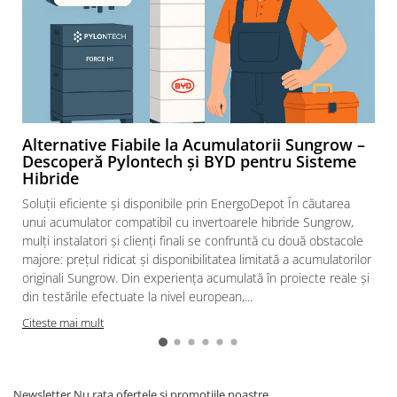
Alternative Fiabile la Acumulatorii Sungrow –
Descoperă Pylontech și BYD pentru Sisteme
Hibride
Soluții eficiente și disponibile prin EnergoDepot În căutarea
unui acumulator compatibil cu invertoarele hibride Sungrow,
mulți instalatori și clienți finali se confruntă cu două obstacole
majore: prețul ridicat și disponibilitatea limitată a acumulatorilor
originali Sungrow. Din experiența acumulată în proiecte reale și
din testările efectuate la nivel european,...
Citeste mai mult
Newsletter
Nu rata ofertele si promotiile noastre