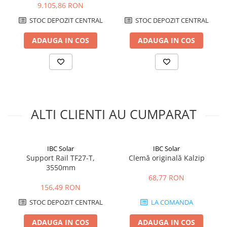
perforarea invelitorii metalice compatibile.
9.105,86 RON
Cu ce tip de sina poate fi utilizata?
STOC DEPOZIT CENTRAL
STOC DEPOZIT CENTRAL
Este destinata fixarii sinelor de montaj SolidRail, ca parte a unei
structuri pentru panouri fotovoltaice.
ADAUGA IN COS
ADAUGA IN COS
Din ce material este realizata clema?
Clema este realizata din aluminiu EN AW-6063 T66.
Ce trebuie verificat inainte de montaj?
Trebuie verificata compatibilitatea exacta cu forma faltului si
profilul acoperisului, precum si proiectarea structurii in functie de
incarcarile de vant, zapada si capacitatea portanta a acoperisului.
ALTI CLIENTI AU CUMPARAT
IBC Solar
IBC Solar
Support Rail TF27-T,
Clemă originală Kalzip
3550mm
68,77 RON
156,49 RON
STOC DEPOZIT CENTRAL
LA COMANDA
ADAUGA IN COS
ADAUGA IN COS