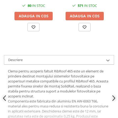
80
IN STOC
571
IN STOC
ADAUGA IN COS
ADAUGA IN COS
Descriere
Clema pentru acoperis faltuit RibRoof 465 este un element de
prindere destinat montajului sistemelor fotovoltaice pe
acoperisuri metalice compatibile cu profilul RibRoof 465. Aceasta
permite fixarea sinelor de montaj SolidRail, realizand o baza
stabila pentru structura suport a modulelor fotovoltaice pe
acoperis inclinat.
Componenta este fabricata din aluminiu EN AW-6063 T66,
material ales pentru masa redusa si rezistenta buna la coroziune
in aplicatii exterioare. Deschiderea clemei este de 12 mm, iar
greutatea neta este de aproximativ 0,25 kg. Produsul este