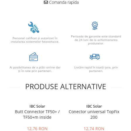
Comanda rapida
Perioada de garantie este standard
Personal calificat şi autorizat în
de 24 luni de la achizitionarea
instalarea sistemelor fotovoltaice.
produselor.
Ai posibilitatea de a plăti online dar
Livrăm rapid în toată țara, prin
şi în rate prin parteneri.
parteneri.
PRODUSE ALTERNATIVE
IBC Solar
IBC Solar
Butt Connector TF50+ /
Conector universal TopFix
TF50+m inside
200
12,76 RON
12,74 RON