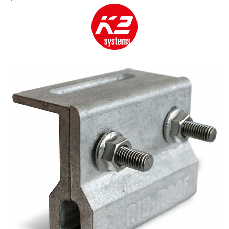
Cabluri semnalizare si control
Cabluri speciale
Conductori flexibili cupru
Conductori rigizi
Conductori rigizi cupru
Cabluri alarma
Cabluri boxe
Cabluri semnalizare incendiu
Cabluri semnalizare si control
ecranate