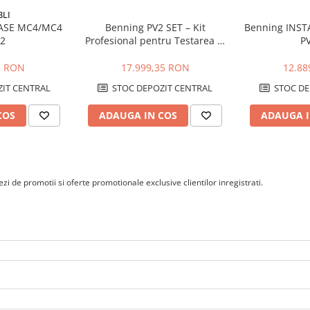
BLI
ASE MC4/MC4
Benning PV2 SET – Kit
Benning INST
2
Profesional pentru Testarea și
PV
Analiza Sistemelor Fotovoltaice
(PV 2 + SUN 2 + Software Solar
8 RON
17.999,35 RON
12.88
Manager)
IT CENTRAL
STOC DEPOZIT CENTRAL
STOC DE
COS
ADAUGA IN COS
ADAUGA I
i de promotii si oferte promotionale exclusive clientilor inregistrati.