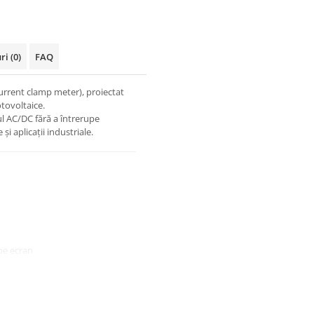
uri
(0)
FAQ
urrent clamp meter), proiectat
otovoltaice.
ul AC/DC fără a întrerupe
 și aplicații industriale.
pe ecran
 domeniul corect
 300 V
 până la 30 mm diametru)
ții înguste