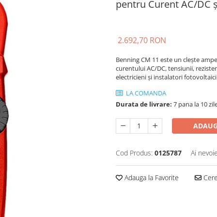
pentru Curent AC/DC și
2.692,70 RON
Benning CM 11 este un clește amperm
curentului AC/DC, tensiunii, rezisten
electricieni și instalatori fotovoltaici
LA COMANDA
Durata de livrare:
7 pana la 10 zil
ADAUG
Cod Produs:
0125787
Ai nevoi
Adauga la Favorite
Cere 