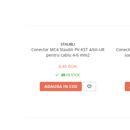
🔋
Oprire automată
pentru economisirea bateriei
Papuci si mufe
Cablu solar
🧪
Aplicații recomandate:
Cabluri coaxiale TV
Măsurarea curentului în stringuri fotovoltaice și inverto
Diagnosticarea circuitelor electrice AC/DC
Cabluri curenti slabi
Testare rapidă în tablouri și instalații industriale
Verificarea sarcinilor și curenților de scurgere
Cabluri date
STAUBLI
Cabluri Electrice
Conector MC4 Staubli PV-KST 4/6II-UR
Conect
pentru cablu 4-6 mm2
so
Cabluri energie joasa tensiune -
aluminiu
8,40 RON
Cabluri aluminiu armat
85
IN STOC
Cabluri aluminiu coaxial
bransament
ADAUGA IN COS
Cabluri aluminiu nearmat
Cabluri aluminiu tip Enel
Cabluri aluminiu torsadat/aerian
Cabluri energie joasa tensiune -
cupru