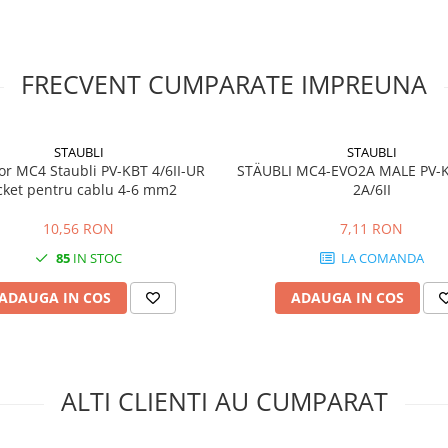
FRECVENT CUMPARATE IMPREUNA
ri
STAUBLI
STAUBLI
or MC4 Staubli PV-KBT 4/6II-UR
STÄUBLI MC4-EVO2A MALE PV-
cket pentru cablu 4-6 mm2
2A/6II
10,56 RON
7,11 RON
85
IN STOC
LA COMANDA
ADAUGA IN COS
ADAUGA IN COS
ALTI CLIENTI AU CUMPARAT