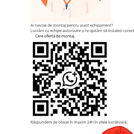
Statii de reincarcare Fronius
Goodwe
HUAWEI
Ai nevoie de montaj pentru acest echipament?
SMA
Lucrăm cu echipe autorizate și te ajutăm să instalezi corect 
Cere ofertă de montaj
Solis
Solplanet
Sungrow
Invertoare Hibrid Sungrow
Invertoare on-grid Sungrow
Statii de reincarcare Sungrow
Victron Energy
MPPT
Accesorii Victron
Acumulatori Victron
Invertor Hibrid - Off Grid
Răspundem de obicei în maxim 24h în zilele lucrătoare.
Statii de reincarcare Victron