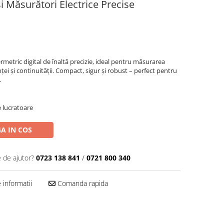
 Măsurători Electrice Precise
etric digital de înaltă precizie, ideal pentru măsurarea
ței și continuității. Compact, sigur și robust – perfect pentru
.
e lucratoare
A IN COS
e de ajutor?
0723 138 841
/
0721 800 340
informatii
Comanda rapida