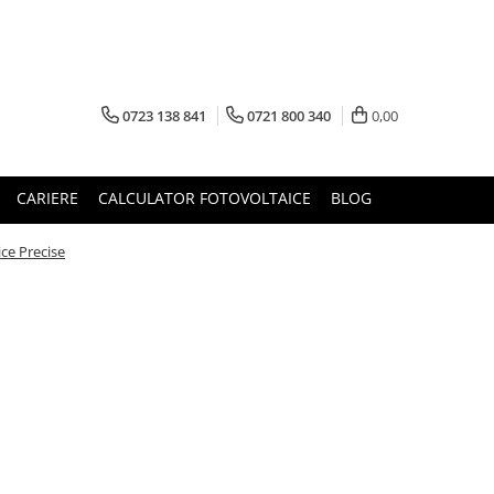
0723 138 841
0721 800 340
0,00
CARIERE
CALCULATOR FOTOVOLTAICE
BLOG
ce Precise