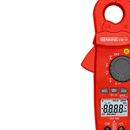
Acumulatori
BYD Battery
HVM
HVS
LVS
Deye
Enphase
FelicitySolar
Fronius Reserva
Fronius Reserva Pro
Huawei
Pylontech
H1
H2
HV
US