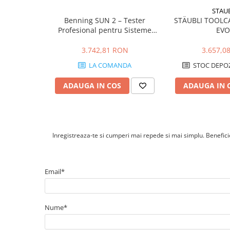
Cabluri cupru armat
STAU
Cabluri cupru coaxial bransament
Benning SUN 2 – Tester
STÄUBLI TOOLC
Cabluri cupru flexibil
Profesional pentru Sisteme
EVO
Fotovoltaice și Multimetru
Cabluri cupru nearmat
Digital de Înaltă Precizie
3.742,81 RON
3.657,0
Cabluri cupru rezistente la foc
LA COMANDA
STOC DEPOZ
Cabluri flexibile
Cabluri flexibile plate
ADAUGA IN COS
ADAUGA IN 
Cabluri medie tensiune
Cabluri medie tensiune aluminiu
Cabluri optice
Inregistreaza-te si cumperi mai repede si mai simplu. Beneficiez
Cabluri semnalizare si control
Cabluri speciale
Email*
Conductori flexibili cupru
Conductori rigizi
Conductori rigizi cupru
Nume*
Cabluri alarma