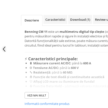
Conectica
Adaptoare
Conectica IEC
Caracteristici
Download (1)
Review-
Descriere
Convertor DC-DC
Dongle
Benning CM 11
este un
multimetru digital tip clește
(c
Meteocontrol
pentru măsurători rapide și sigure în instalații electrice și f
Datorită funcționalității sale extinse, poate măsura curent
Monitorizare
circuitul, fiind ideal pentru lucrul în tablouri, instalații solare
Mufe si conectori
⚡
Caracteristici principale:
Power analyzer
🔋
Măsurare curent AC/DC:
până la
600 A
Smart Meter
⚙️
Tensiune AC/DC:
până la
600 V
🔧
Rezistență:
până la
60 MΩ
Statii de reincarcare
🧲
Funcție de test diodă și continuitate acustică
Cabluri
💡
Afișaj LCD mare cu iluminare de fundal
Accesorii cabluri
🧠
Funcție Data Hold
– păstrează valoarea măsurată 
🔄
Funcție Auto Range
pentru adaptarea automată la
Alte accesorii
🔒
Siguranță electrică:
certificat
CAT III 600 V / CAT IV
VEZI MAI MULT
Folie avertizoare
🧰
Deschidere clește:
33 mm (ideal pentru cabluri de
Informatii conformitate produs
🪶
Design ergonomic și compact
pentru lucrări în spa
LEA accesorii