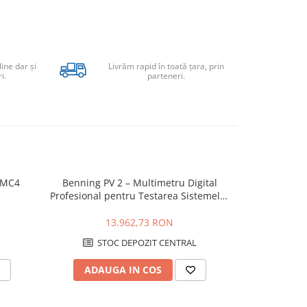
line dar şi
Livrăm rapid în toată țara, prin
i.
parteneri.
e MC4
Benning PV 2 – Multimetru Digital
Benning PV
Profesional pentru Testarea Sistemelor
pentru Si
Fotovoltaice
Măsurare I-
13.962,73 RON
2
STOC DEPOZIT CENTRAL
ADAUGA IN COS
ADAU