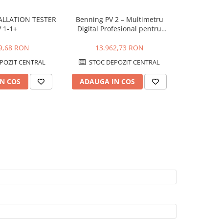
ALLATION TESTER
Benning PV 2 – Multimetru
Bennin
 1-1+
Digital Profesional pentru
Profesio
Testarea Sistemelor
Fotovoltai
Fotovoltaice
Anal
9,68 RON
13.962,73 RON
29
P
POZIT CENTRAL
STOC DEPOZIT CENTRAL
N COS
ADAUGA IN COS
ADAUG