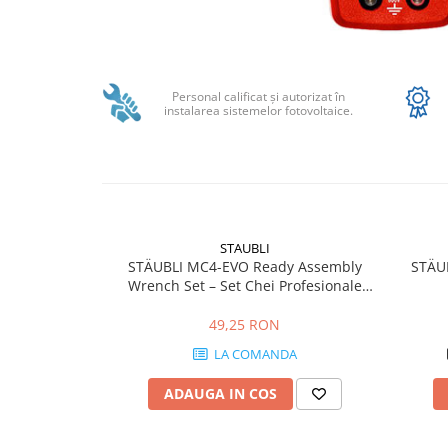
SMA
Sungrow
Distribuie
pe
SBH
Facebook
Personal calificat şi autorizat în
SBR battery
instalarea sistemelor fotovoltaice.
SBS
Accesorii stocare
Structura
Structura acoperis tigla
Structura acoperis tabla
STAUBLI
STÄUBLI MC4-EVO Ready Assembly
STÄU
Structura acoperis plat
Wrench Set – Set Chei Profesionale
IBC
pentru Conectori Fotovoltaici MC4 și
MC4-Evo 2
49,25 RON
IBC Top Fix 200
LA COMANDA
K2-Systems GmbH
ADAUGA IN COS
Accesorii
Backup Switch