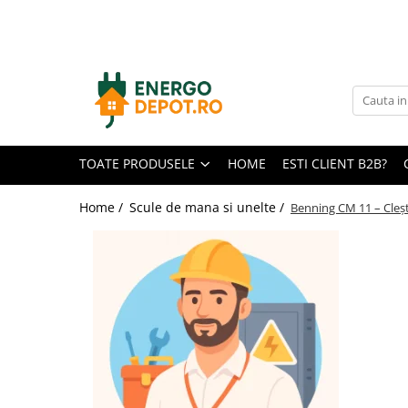
Toate Produsele
Panouri fotovoltaice
AIKO
Canadian Solar
TOATE PRODUSELE
HOME
ESTI CLIENT B2B?
Longi Solar
Optimizatoare panouri
Home /
Scule de mana si unelte /
Benning CM 11 – Cleșt
Victron Energy
Invertoare
Microinvertoare
Fronius
Accesorii Fronius
Invertoare Hibride Fronius
Invertoare On-Grid Fronius