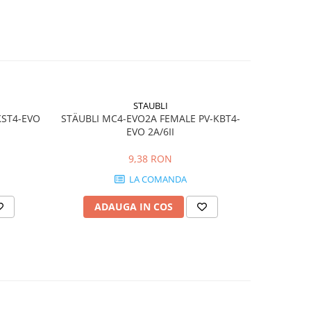
STAUBLI
KST4-EVO
STÄUBLI MC4-EVO2A FEMALE PV-KBT4-
STÄUBLI
EVO 2A/6II
9,38 RON
LA COMANDA
ADAUGA IN COS
AD