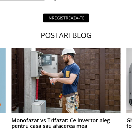
INREGISTREAZA-TE
POSTARI BLOG
Monofazat vs Trifazat: Ce invertor aleg
Gh
pentru casa sau afacerea mea
fo