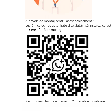
HUAWEI
SMA
Solis
Ai nevoie de montaj pentru acest echipament?
Lucrăm cu echipe autorizate și te ajutăm să instalezi corect 
Solplanet
Cere ofertă de montaj
Sungrow
Victron Energy
Acumulatori
BYD Battery
HVM
HVS
LVS
Deye
Enphase
FelicitySolar
Răspundem de obicei în maxim 24h în zilele lucrătoare.
Fronius Reserva