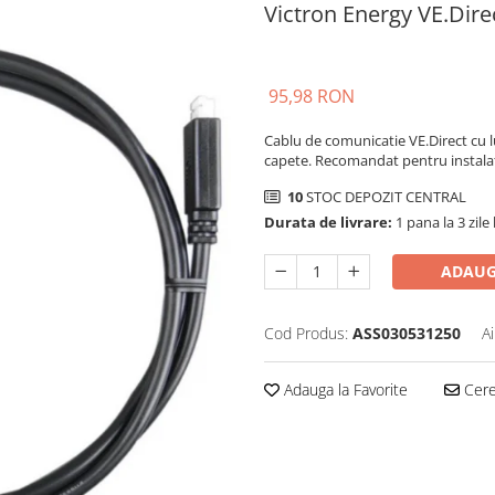
Victron Energy VE.Dire
95,98 RON
Cablu de comunicatie VE.Direct cu l
capete. Recomandat pentru instalati
10
STOC DEPOZIT CENTRAL
Durata de livrare:
1 pana la 3 zile
ADAUG
Cod Produs:
ASS030531250
A
Adauga la Favorite
Cere 