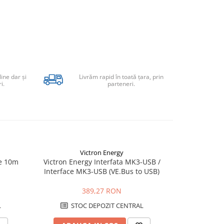
line dar şi
Livrăm rapid în toată țara, prin
i.
parteneri.
Victron Energy
le 10m
Victron Energy Interfata MK3-USB /
Victron Ener
Interface MK3-USB (VE.Bus to USB)
ty
389,27 RON
L
STOC DEPOZIT CENTRAL
STO