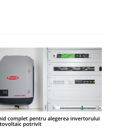
id complet pentru alegerea invertorului
De ce re
tovoltaic potrivit
Într-o piață 