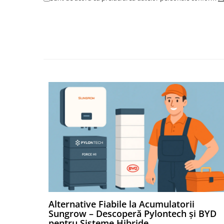
Catarame banda inox
Banda inox
Tablouri electrice
Tablouri plastic
Tablouri sigurante echipat DC/AC
Tuburi si Jgheaburi
Canal cablu
Canal cablu pardoseala
Canal cablu perforat
Cutie ABS
Cutie ABS modulara
Doze
Doze aparat
Jgheaburi
Alternative Fiabile la Acumulatorii
Jgheab metalic perforat
Sungrow – Descoperă Pylontech și BYD
Jgheab tip sarma
pentru Sisteme Hibride