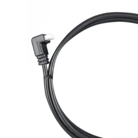
Fronius Reserva Pro
Huawei
Pylontech
H1
H2
HV
US
SMA
Sungrow
SBH
SBR battery
SBS
Accesorii stocare
Structura
Structura acoperis tigla
Structura acoperis tabla