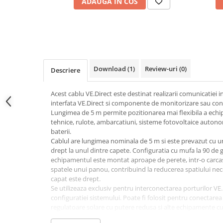
ADAUGA IN COS
Power analyzer
Smart Meter
Statii de reincarcare
Cabluri
Accesorii cabluri
Download (1)
Review-uri
(0)
Descriere
Alte accesorii
Acest cablu VE.Direct este destinat realizarii comunicatiei
Folie avertizoare
interfata VE.Direct si componente de monitorizare sau contro
LEA accesorii
Lungimea de 5 m permite pozitionarea mai flexibila a echi
tehnice, rulote, ambarcatiuni, sisteme fotovoltaice autonom
Papuci si mufe
baterii.
Cablu solar
Cablul are lungimea nominala de 5 m si este prevazut cu u
drept la unul dintre capete. Configuratia cu mufa la 90 de 
Cabluri coaxiale TV
echipamentul este montat aproape de perete, intr-o carca
Cabluri curenti slabi
spatele unui panou, contribuind la reducerea spatiului nec
capat este drept.
Cabluri date
Se utilizeaza exclusiv pentru interconectarea porturilor VE
Cabluri Electrice
configuratiei sistemului. Poate fi folosit pentru conectar
regulatoare solare cu putere redusa si alte echipamente cu 
Cabluri energie joasa tensiune -
monitorizare GX compatibila. Montajul se face cu echipam
aluminiu