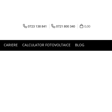
0723 138 841
0721 800 340
0,00
CARIERE
CALCULATOR FOTOVOLTAICE
BLOG