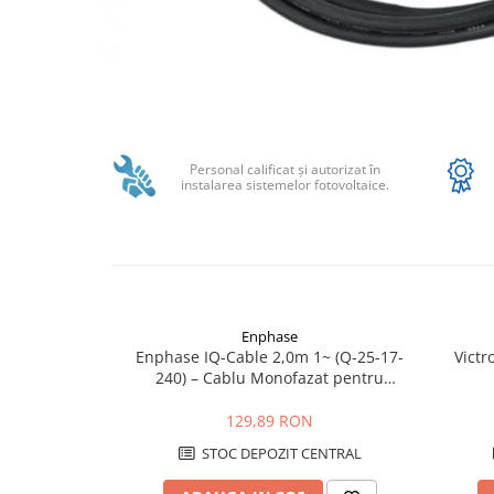
Structura acoperis plat
IBC
IBC Top Fix 200
Distribuie
K2-Systems GmbH
pe
Accesorii
Facebook
Personal calificat şi autorizat în
instalarea sistemelor fotovoltaice.
Backup Switch
Conectica
Adaptoare
Conectica IEC
Convertor DC-DC
Enphase
Dongle
Enphase IQ-Cable 2,0m 1~ (Q-25-17-
Victr
240) – Cablu Monofazat pentru
Meteocontrol
Microinvertoare Enphase
Monitorizare
129,89 RON
MPPT
STOC DEPOZIT CENTRAL
Mufe si conectori