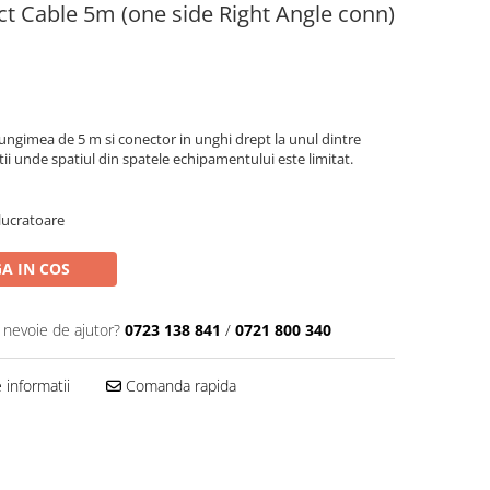
ct Cable 5m (one side Right Angle conn)
ungimea de 5 m si conector in unghi drept la unul dintre
i unde spatiul din spatele echipamentului este limitat.
 lucratoare
A IN COS
i nevoie de ajutor?
0723 138 841
/
0721 800 340
informatii
Comanda rapida