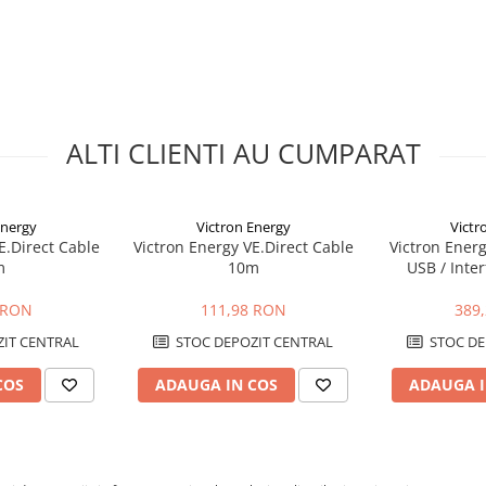
ctorilor fara fortare si fara
nu sunt destinate prelungirii
 sigura, traseul trebuie protejat
temperaturilor
 compatibilitatea porturilor
catie si nu se foloseste pentru
ALTI CLIENTI AU CUMPARAT
Energy
Victron Energy
Victr
E.Direct Cable
Victron Energy VE.Direct Cable
Victron Energ
l dintre capete, iar celalalt
m
10m
USB / Inte
(VE.Bu
 RON
111,98 RON
389
atele echipamentului si este
IT CENTRAL
STOC DEPOZIT CENTRAL
STOC DE
perete.
m si nu sunt destinate
COS
ADAUGA IN COS
ADAUGA I
Direct compatibile si nu este