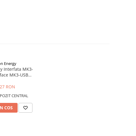
on Energy
y Interfata MK3-
rface MK3-USB
s to USB)
,27 RON
POZIT CENTRAL
N COS