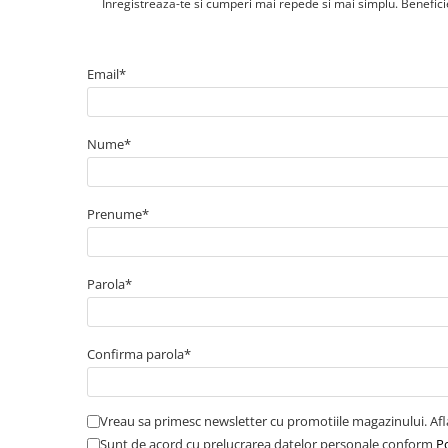
Cabluri medie tensiune aluminiu
Inregistreaza-te si cumperi mai repede si mai simplu. Beneficiez
Cabluri optice
Cabluri semnalizare si control
Email*
Cabluri speciale
Conductori flexibili cupru
Nume*
Conductori rigizi
Conductori rigizi cupru
Cabluri alarma
Prenume*
Cabluri boxe
Cabluri semnalizare incendiu
Parola*
Cabluri semnalizare si control
ecranate
Trasee electrice
Confirma parola*
Dulapuri metalice
Materiale instalatii si montaj
Vreau sa primesc newsletter cu promotiile magazinului. Af
Banda perforata
Sunt de acord cu prelucrarea datelor personale conform
Po