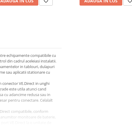
ADAUGA IN COS
ADAUGA IN COS
 intre echipamente compatibile cu
l din cadrul aceleiasi instalatii.
pamentelor in tablouri, dulapuri
e sau aplicatii stationare cu
n conector VE.Direct in unghi
grade este utila atunci cand
sa cu adancime redusa sau in
esar pentru conectare. Celalalt
.Direct compatibile, conform
ea anumitor monitoare de baterie,
port VE.Direct la o unitate de
entele oprite sau conform