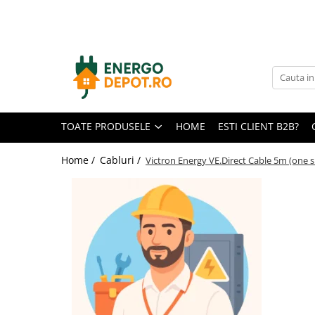
Toate Produsele
Panouri fotovoltaice
AIKO
Canadian Solar
TOATE PRODUSELE
HOME
ESTI CLIENT B2B?
Longi Solar
Optimizatoare panouri
Home /
Cabluri /
Victron Energy VE.Direct Cable 5m (one s
Invertoare
Hibrid
On-grid
Off-grid
Microinvertoare
Fronius
Goodwe