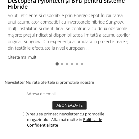
Descoperă Pylontech și BYD pentru Sisteme
Hibride
Intrerupator
Soluții eficiente și disponibile prin EnergoDepot În căutarea
Modular
unui acumulator compatibil cu invertoarele hibride Sungrow,
Priza+Intrerupator
mulți instalatori și clienți finali se confruntă cu două obstacole
Pulsar Touch
majore: prețul ridicat și disponibilitatea limitată a acumulatorilor
originali Sungrow. Din experiența acumulată în proiecte reale și
Smart SHELLY
din testările efectuate la nivel european,...
Surse de iluminat
Citeste mai mult
LED
Bec LED
Conventionale
Newsletter
Nu rata ofertele si promotiile noastre
Halogen
Corpuri de iluminat decorative
Corpuri iluminat exterior
Vreau sa primesc newsletter cu promotiile
Corpuri iluminat interior
magazinului. Afla mai multe in
Politica de
Lampa de birou/veioza
Confidentialitate
Lampa de veghe