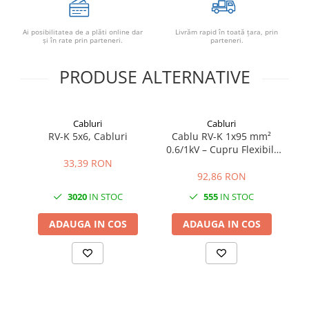
Papuci si mufe
Cablu solar
Ai posibilitatea de a plăti online dar
Livrăm rapid în toată țara, prin
şi în rate prin parteneri.
parteneri.
Cabluri coaxiale TV
PRODUSE ALTERNATIVE
Cabluri curenti slabi
Cabluri date
Cabluri Electrice
Cabluri
Cabluri
RV-K 5x6, Cabluri
Cablu RV-K 1x95 mm²
Cabluri energie joasa tensiune -
0.6/1kV – Cupru Flexibil,
C
aluminiu
Energie și Distribuție
33,39 RON
Cabluri aluminiu armat
92,86 RON
Cabluri aluminiu coaxial
3020
IN STOC
555
IN STOC
bransament
Cabluri aluminiu nearmat
ADAUGA IN COS
ADAUGA IN COS
Cabluri aluminiu tip Enel
Cabluri aluminiu torsadat/aerian
Cabluri energie joasa tensiune -
cupru