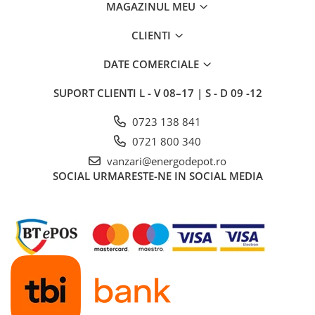
Lustra/pendul dulie
MAGAZINUL MEU
Lustra/pendul LED
CLIENTI
Plafoniera LED
Aplica dulie
DATE COMERCIALE
Aplica LED
SUPORT CLIENTI
L - V 08–17 | S - D 09 -12
Corpuri solare
Corpuri solare decorative
0723 138 841
Iluminat festiv
0721 800 340
Instalatii sarbatori
vanzari@energodepot.ro
SOCIAL
URMARESTE-NE IN SOCIAL MEDIA
Lanterne
Stalpi de iluminat
Stalpi retele electrice
Scule de mana si unelte
Sisteme de incalzire
Automatizari
Montaj