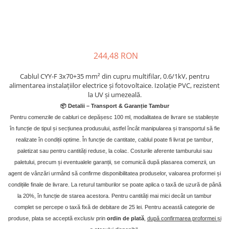
SMA
Sungrow
SBH
SBR battery
244,48 RON
SBS
Cablul CYY-F 3x70+35 mm² din cupru multifilar, 0.6/1kV, pentru
Accesorii stocare
alimentarea instalațiilor electrice și fotovoltaice. Izolație PVC, rezistent
Structura
la UV și umezeală.
Structura acoperis tigla
📦 Detalii – Transport & Garan
ț
ie Tambur
Pentru comenzile de cabluri ce depășesc 100 ml, modalitatea de livrare se stabilește
Structura acoperis tabla
în funcție de tipul și secțiunea produsului, astfel încât manipularea și transportul să fie
Structura acoperis plat
realizate în condiții optime. În funcție de cantitate, cablul poate fi livrat pe tambur
,
paletizat sau pentru cantități reduse, la colac. Costurile aferente tamburului sau
IBC
paletului, precum și eventualele garanții, se comunică după plasarea comenzii, un
IBC Top Fix 200
agent de vânzări urmând să confirme disponibilitatea produselor, valoarea proformei și
K2-Systems GmbH
condițiile finale de livrare. La returul tamburilor se poate aplica o taxă de uzură de până
la 20%, în funcție de starea acestora. Pentru cantități mai mici decât un tambur
Accesorii
complet se percepe o taxă fixă de debitare de 25 lei. Pentru această categorie de
Backup Switch
produse, plata se acceptă exclusiv prin
ordin de plată
,
după confirmarea proformei și