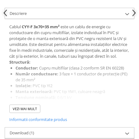
Cabluri cupru armat
Cabluri cupru coaxial bransament
Descriere
Cabluri cupru flexibil
Cabluri cupru nearmat
Cablul
CYY-F 3x70+35 mm²
este un cablu de energie cu
conductoare din cupru multifilar, izolate individual în PVC și
Cabluri cupru rezistente la foc
protejate de o manta exterioară din PVC negru rezistent la UV și
Cabluri flexibile
umiditate. Este destinat pentru alimentarea instalațiilor electrice
fixe în medii industriale, comerciale și rezidențiale, atât la interior,
Cabluri flexibile plate
cât și la exterior, în canale, tuburi sau îngropat direct în sol.
Cabluri medie tensiune
Structură:
Conductor:
Cupru multifilar (clasa 2 conform SR EN 60228)
Cabluri medie tensiune aluminiu
Număr conductoare:
3 faze + 1 conductor de protecție (PE)
Cabluri optice
de 35 mm²
Izolație:
PVC tip YI2
Cabluri semnalizare si control
Manta exterioară:
PVC tip YM1, culoare neagră
Cabluri speciale
Tensiune nominală:
0.6/1 kV
Temperatură de funcționare:
Conductori flexibili cupru
VEZI MAI MULT
În funcționare continuă: -15°C…+70°C
Conductori rigizi
La montaj: min. +5°C
Informatii conformitate produs
Raza minimă de curbură:
12 x diametrul cablului
Conductori rigizi cupru
Rezistență:
Bună la șocuri mecanice și substanțe chimice
Cabluri alarma
Download (1)
uzuale
Norme de fabricație:
SR EN 50525-2-31