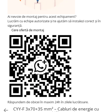
Statii de reincarcare Fronius
Goodwe
HUAWEI
Ai nevoie de montaj pentru acest echipament?
Lucrăm cu echipe autorizate și te ajutăm să instalezi corect și în
SMA
siguranță.
Cere ofertă de montaj
Solis
Solplanet
Sungrow
Invertoare Hibrid Sungrow
Invertoare on-grid Sungrow
Statii de reincarcare Sungrow
Victron Energy
MPPT
Accesorii Victron
Acumulatori Victron
Invertor Hibrid - Off Grid
Răspundem de obicei în maxim 24h în zilele lucrătoare.
Statii de reincarcare Victron
CYY-F 3x70+35 mm² – Cabluri de energie cu