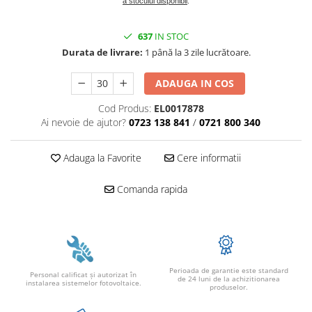
Conectica
a stocului disponibil
.
Adaptoare
637
IN STOC
Conectica IEC
Durata de livrare:
1 până la 3 zile lucrătoare.
Convertor DC-DC
Dongle
ADAUGA IN COS
Meteocontrol
Cod Produs:
EL0017878
Ai nevoie de ajutor?
0723 138 841
/
0721 800 340
Monitorizare
Mufe si conectori
Adauga la Favorite
Cere informatii
Power analyzer
Comanda rapida
Smart Meter
Statii de reincarcare
Cabluri
Accesorii cabluri
Alte accesorii
Perioada de garantie este standard
Personal calificat şi autorizat în
de 24 luni de la achizitionarea
instalarea sistemelor fotovoltaice.
Folie avertizoare
produselor.
LEA accesorii