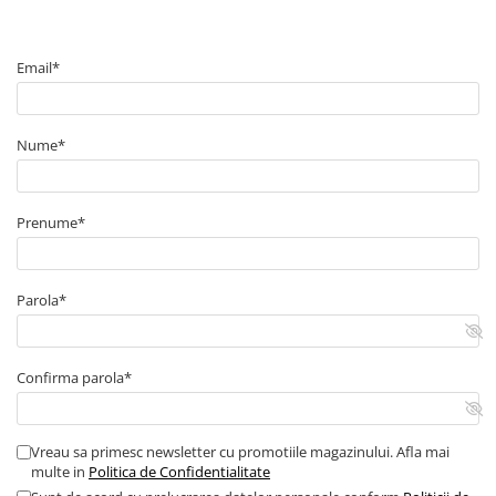
Contor digital
Blocuri de masura si protectie
Email*
Butoane
Buton ciuperca
Nume*
Contactoare
Contactor industrial
Contactor modular
Prenume*
Descarcatoare
Echipamente de impamantare
Parola*
Electrozi impamantare
Piesa separatie
Platbanda
Confirma parola*
Intrerupatoare automate
AFDD
Vreau sa primesc newsletter cu promotiile magazinului. Afla mai
Intrerupatoare automate de putere
multe in
Politica de Confidentialitate
Intrerupatoare automate