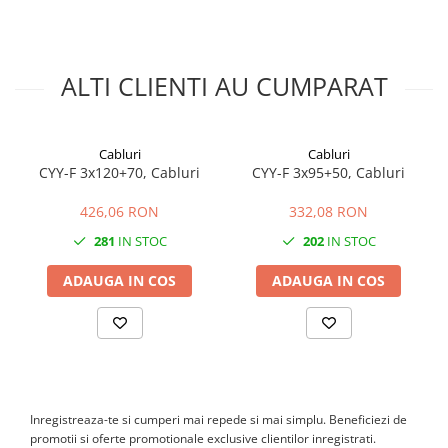
Canal cablu perforat
Cutie ABS
Cutie ABS modulara
ALTI CLIENTI AU CUMPARAT
Doze
Doze aparat
Jgheaburi
Cabluri
Cabluri
CYY-F 3x120+70, Cabluri
CYY-F 3x95+50, Cabluri
Jgheab metalic perforat
Jgheab tip sarma
426,06 RON
332,08 RON
Tablou metalic
281
IN STOC
202
IN STOC
Tablou organizare santier echipat
ADAUGA IN COS
ADAUGA IN COS
Tablou organizare santier necablat
Tub flexibil
Tub flexibil dublu perete (corugata)
Tub flexibil metalic
Protectie
Inregistreaza-te si cumperi mai repede si mai simplu. Beneficiezi de
Aparate de masura si comanda
promotii si oferte promotionale exclusive clientilor inregistrati.