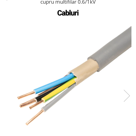
cupru multifilar 0.6/1kV
Acumulatori
BYD Battery
HVM
HVS
LVS
Deye
Enphase
FelicitySolar
Fronius Reserva
Fronius Reserva Pro
Huawei
Pylontech
H1
H2
HV
US