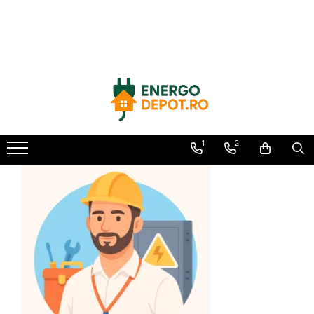
Toate Produsele
Panouri fotovoltaice
AIKO
Canadian Solar
Longi Solar
1
2
Optimizatoare panouri
Victron Energy
Invertoare
Microinvertoare
Fronius
Accesorii Fronius
Invertoare Hibride Fronius
Invertoare On-Grid Fronius