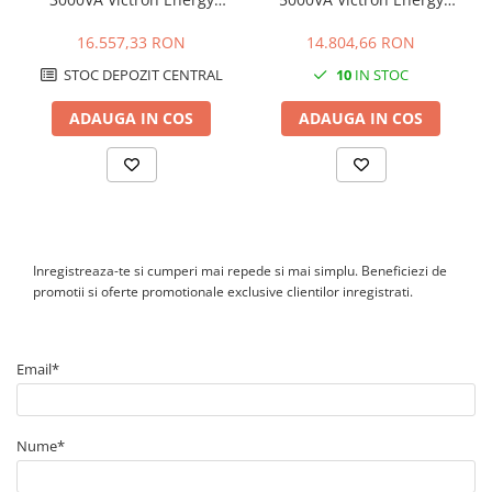
Este potrivit pentru functionare in paralel sau trifazata?
Quattro 12/3000/120-50/50
EasySolar-II 48/5000/70-50
Da. Portul VE.Bus permite integrarea in configuratii cu
MPPT 250/100 GX
16.557,33 RON
14.804,66 RON
functionare in paralel sau in sisteme trifazate, precum si
monitorizare si control prin echipamente compatibile.
STOC DEPOZIT CENTRAL
10
IN STOC
Poate alimenta consumatori sensibili?
Da. Furnizeaza tensiune sinusoidala de 230VAC, cu frecventa de
ADAUGA IN COS
ADAUGA IN COS
50Hz, fiind potrivit pentru o gama larga de consumatori
monofazati, in limitele de putere ale instalatiei.
Inregistreaza-te si cumperi mai repede si mai simplu. Beneficiezi de
promotii si oferte promotionale exclusive clientilor inregistrati.
Email*
Nume*