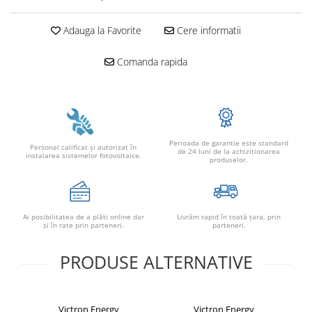
Adauga la Favorite
Cere informatii
Comanda rapida
Perioada de garantie este standard
Personal calificat şi autorizat în
de 24 luni de la achizitionarea
instalarea sistemelor fotovoltaice.
produselor.
Ai posibilitatea de a plăti online dar
Livrăm rapid în toată țara, prin
şi în rate prin parteneri.
parteneri.
PRODUSE ALTERNATIVE
Victron Energy
Victron Energy