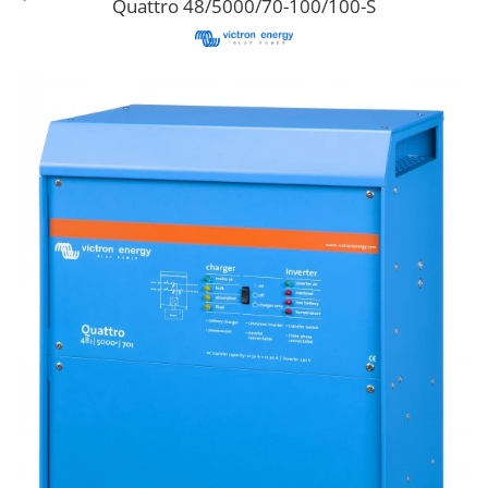
Quattro 48/5000/70-100/100-S
Cabluri semnalizare si control
Cabluri speciale
Conductori flexibili cupru
Conductori rigizi
Conductori rigizi cupru
Cabluri alarma
Cabluri boxe
Cabluri semnalizare incendiu
Cabluri semnalizare si control
ecranate