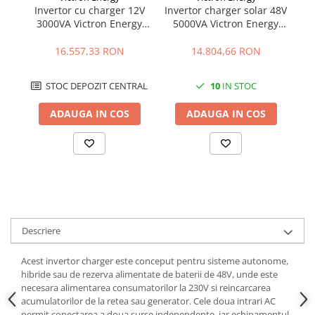
Invertor cu charger 12V
Invertor charger solar 48V
I
3000VA Victron Energy
5000VA Victron Energy
5
Quattro 12/3000/120-
EasySolar-II 48/5000/70-
Q
50/50
50 MPPT 250/100 GX
16.557,33 RON
14.804,66 RON
STOC DEPOZIT CENTRAL
10
IN STOC
ADAUGA IN COS
ADAUGA IN COS
Descriere
Acest invertor charger este conceput pentru sisteme autonome,
hibride sau de rezerva alimentate de baterii de 48V, unde este
necesara alimentarea consumatorilor la 230V si reincarcarea
acumulatorilor de la retea sau generator. Cele doua intrari AC
permit conectarea a doua surse independente, iar echipamentul