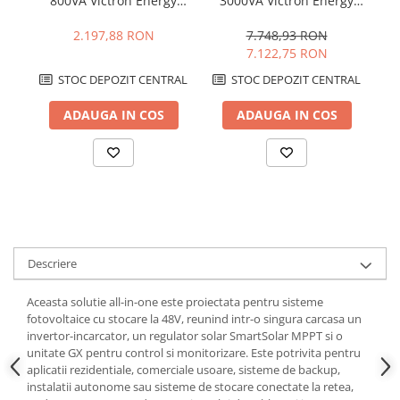
800VA Victron Energy
3000VA Victron Energy
3
Phoenix 24/800 VE.Direct
MultiPlus 48/3000/35-16
M
Schuko
2.197,88 RON
7.748,93 RON
7.122,75 RON
STOC DEPOZIT CENTRAL
STOC DEPOZIT CENTRAL
ADAUGA IN COS
ADAUGA IN COS
Descriere
Aceasta solutie all-in-one este proiectata pentru sisteme
fotovoltaice cu stocare la 48V, reunind intr-o singura carcasa un
invertor-incarcator, un regulator solar SmartSolar MPPT si o
unitate GX pentru control si monitorizare. Este potrivita pentru
aplicatii rezidentiale, comerciale usoare, sisteme de backup,
instalatii autonome sau sisteme de stocare conectate la retea,