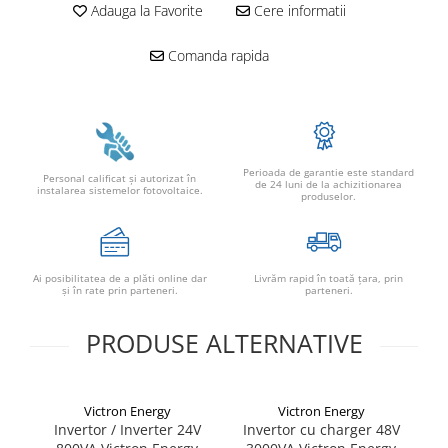
Adauga la Favorite
Cere informatii
Comanda rapida
Perioada de garantie este standard
Personal calificat şi autorizat în
de 24 luni de la achizitionarea
instalarea sistemelor fotovoltaice.
produselor.
Ai posibilitatea de a plăti online dar
Livrăm rapid în toată țara, prin
şi în rate prin parteneri.
parteneri.
PRODUSE ALTERNATIVE
Victron Energy
Victron Energy
Invertor / Inverter 24V
Invertor cu charger 48V
I