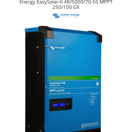
Energy EasySolar-II 48/5000/70-50 MPPT
Cabluri semnalizare si control
250/100 GX
Cabluri speciale
Conductori flexibili cupru
Conductori rigizi
Conductori rigizi cupru
Cabluri alarma
Cabluri boxe
Cabluri semnalizare incendiu
Cabluri semnalizare si control
ecranate