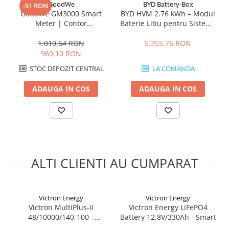
PowerAssist
GoodWe
BYD Battery-Box
-51 RON
GoodWe GM3000 Smart
BYD HVM 2.76 kWh – Modul
Suplimenteaza puterea din baterii atunci cand sursa AC este
Meter | Contor
Baterie Litiu pentru Sisteme
limitata.
Bidirecțional pentru
Fotovoltaice
Integrare ESS
Invertor | Măsurare
1.010,64 RON
5.355,76 RON
Compatibil cu:
Trifazată 80A
960,10 RON
sisteme de stocare energie
contoare inteligente
STOC DEPOZIT CENTRAL
LA COMANDA
configuratii hibride
Unda sinus pura
ADAUGA IN COS
ADAUGA IN COS
Permite alimentarea echipamentelor sensibile.
ALTI CLIENTI AU CUMPARAT
Victron Energy
Victron Energy
Victron MultiPlus-II
Victron Energy LiFePO4
48/10000/140-100 –
Battery 12,8V/330Ah - Smart
Invertor/Incarcator 10 kVA |