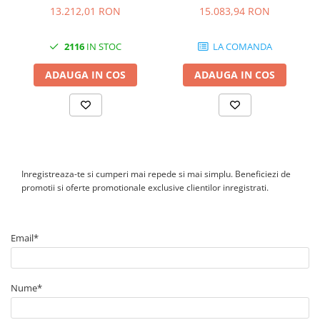
Sistem ESS Avansat
13.212,01 RON
15.083,94 RON
2116
IN STOC
LA COMANDA
ADAUGA IN COS
ADAUGA IN COS
Inregistreaza-te si cumperi mai repede si mai simplu. Beneficiezi de
promotii si oferte promotionale exclusive clientilor inregistrati.
Email*
Nume*