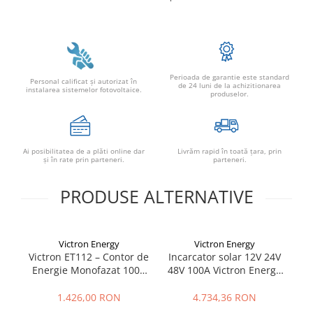
Perioada de garantie este standard
Personal calificat şi autorizat în
de 24 luni de la achizitionarea
instalarea sistemelor fotovoltaice.
produselor.
Ai posibilitatea de a plăti online dar
Livrăm rapid în toată țara, prin
şi în rate prin parteneri.
parteneri.
PRODUSE ALTERNATIVE
Victron Energy
Victron Energy
Victron ET112 – Contor de
Incarcator solar 12V 24V
I
Energie Monofazat 100A
48V 100A Victron Energy
pentru Sisteme
SmartSolar MPPT
Ph
Fotovoltaice și ESS
250/100-MC4 VE.Can
1.426,00 RON
4.734,36 RON