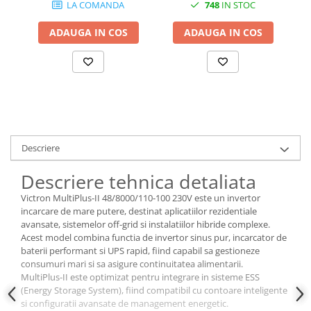
LA COMANDA
748
IN STOC
ADAUGA IN COS
ADAUGA IN COS
Descriere
Descriere tehnica detaliata
Victron MultiPlus-II 48/8000/110-100 230V este un invertor
incarcare de mare putere, destinat aplicatiilor rezidentiale
avansate, sistemelor off-grid si instalatiilor hibride complexe.
Acest model combina functia de invertor sinus pur, incarcator de
baterii performant si UPS rapid, fiind capabil sa gestioneze
consumuri mari si sa asigure continuitatea alimentarii.
MultiPlus-II este optimizat pentru integrare in sisteme ESS
(Energy Storage System), fiind compatibil cu contoare inteligente
si configuratii avansate de management energetic.