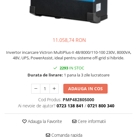
11.058,74 RON
Invertor incarcare Victron MultiPlus-II 48/8000/110-100 230V, 8000VA,
48V, UPS, PowerAssist, ideal pentru sisteme off-grid si hibride.
2293
IN STOC
Durata de livrare:
1 pana la 3 zile lucratoare
ADAUGA IN COS
Cod Produs:
PMP482805000
Ai nevoie de ajutor?
0723 138 841
/
0721 800 340
Adauga la Favorite
Cere informatii
Comanda rapida