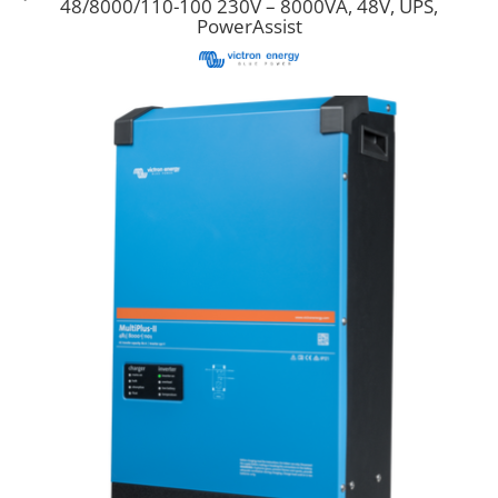
48/8000/110-100 230V – 8000VA, 48V, UPS,
Cabluri semnalizare si control
PowerAssist
Cabluri speciale
Conductori flexibili cupru
Conductori rigizi
Conductori rigizi cupru
Cabluri alarma
Cabluri boxe
Cabluri semnalizare incendiu
Cabluri semnalizare si control
ecranate